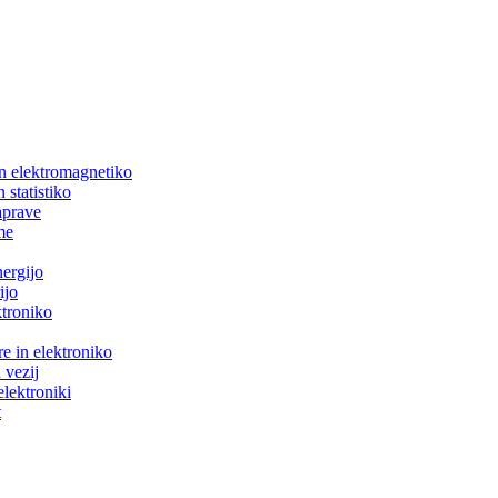
in elektromagnetiko
 statistiko
aprave
me
nergijo
ijo
ktroniko
e in elektroniko
 vezij
elektroniki
t