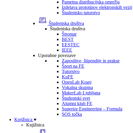
Pametna distribucijska omrežja
Izdelava prototipov elektronskih vezij
Študentsko tutorstvo
Študentska društva
Študentska društva
Štromar
BEST
EESTEC
IEEE
Uporabne povezave
Zaposlitve, štipendije in prakse
Šport na FE
Tutorstvo
KuFE
OpenLab Kranj
Vokalna skupina
MakerLab Ljubljana
Študentski svet
Alumni klub FE
Superior Engineering – Formula
SOS točka
Knjižnica
Knjižnica