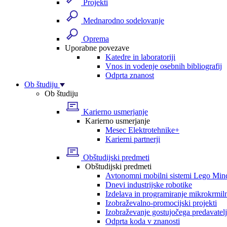
Projekti
Mednarodno sodelovanje
Oprema
Uporabne povezave
Katedre in laboratoriji
Vnos in vodenje osebnih bibliografij
Odprta znanost
Ob študiju
Ob študiju
Karierno usmerjanje
Karierno usmerjanje
Mesec Elektrotehnike+
Karierni partnerji
Obštudijski predmeti
Obštudijski predmeti
Avtonomni mobilni sistemi Lego Min
Dnevi industrijske robotike
Izdelava in programiranje mikrokrmil
Izobraževalno-promocijski projekti
Izobraževanje gostujočega predavatel
Odprta koda v znanosti