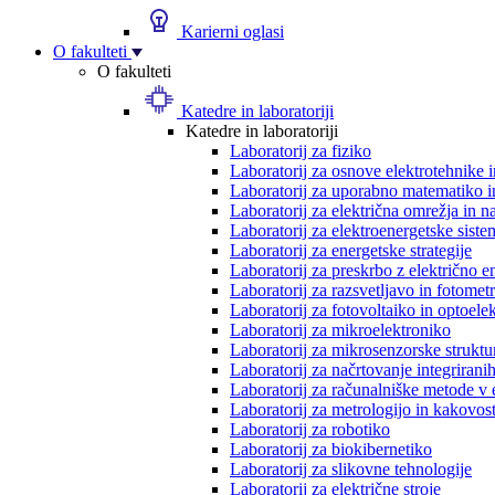
Karierni oglasi
O fakulteti
O fakulteti
Katedre in laboratoriji
Katedre in laboratoriji
Laboratorij za fiziko
Laboratorij za osnove elektrotehnike 
Laboratorij za uporabno matematiko in
Laboratorij za električna omrežja in n
Laboratorij za elektroenergetske siste
Laboratorij za energetske strategije
Laboratorij za preskrbo z električno e
Laboratorij za razsvetljavo in fotometr
Laboratorij za fotovoltaiko in optoele
Laboratorij za mikroelektroniko
Laboratorij za mikrosenzorske struktur
Laboratorij za načrtovanje integriranih
Laboratorij za računalniške metode v 
Laboratorij za metrologijo in kakovos
Laboratorij za robotiko
Laboratorij za biokibernetiko
Laboratorij za slikovne tehnologije
Laboratorij za električne stroje