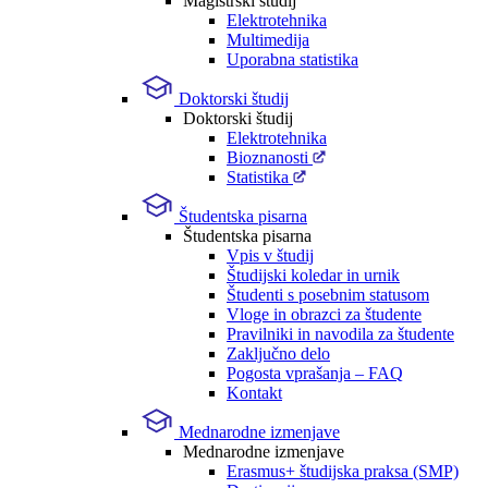
Magistrski študij
Elektrotehnika
Multimedija
Uporabna statistika
Doktorski študij
Doktorski študij
Elektrotehnika
Bioznanosti
Statistika
Študentska pisarna
Študentska pisarna
Vpis v študij
Študijski koledar in urnik
Študenti s posebnim statusom
Vloge in obrazci za študente
Pravilniki in navodila za študente
Zaključno delo
Pogosta vprašanja – FAQ
Kontakt
Mednarodne izmenjave
Mednarodne izmenjave
Erasmus+ študijska praksa (SMP)