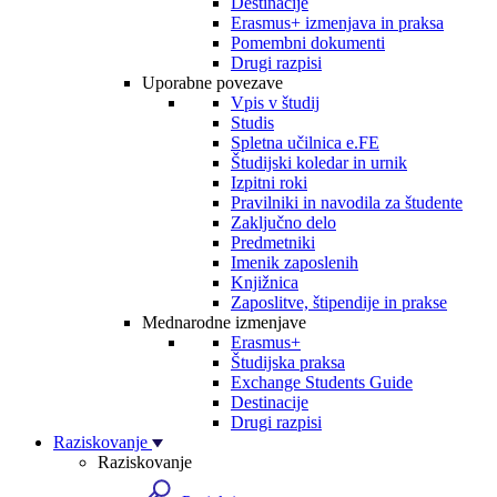
Destinacije
Erasmus+ izmenjava in praksa
Pomembni dokumenti
Drugi razpisi
Uporabne povezave
Vpis v študij
Studis
Spletna učilnica e.FE
Študijski koledar in urnik
Izpitni roki
Pravilniki in navodila za študente
Zaključno delo
Predmetniki
Imenik zaposlenih
Knjižnica
Zaposlitve, štipendije in prakse
Mednarodne izmenjave
Erasmus+
Študijska praksa
Exchange Students Guide
Destinacije
Drugi razpisi
Raziskovanje
Raziskovanje