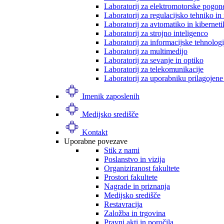
Laboratorij za elektromotorske pogon
Laboratorij za regulacijsko tehniko i
Laboratorij za avtomatiko in kibernet
Laboratorij za strojno inteligenco
Laboratorij za informacijske tehnologi
Laboratorij za multimedijo
Laboratorij za sevanje in optiko
Laboratorij za telekomunikacije
Laboratorij za uporabniku prilagojene
Imenik zaposlenih
Medijsko središče
Kontakt
Uporabne povezave
Stik z nami
Poslanstvo in vizija
Organiziranost fakultete
Prostori fakultete
Nagrade in priznanja
Medijsko središče
Restavracija
Založba in trgovina
Pravni akti in poročila