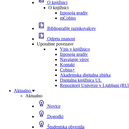
O knjižnici
O knjižnici
Izposoja gradiv
mCobiss
Bibliografije raziskovalcev
Odprta znanost
Uporabne povezave
Vpis v knjižnico
Izposoja gradiv
Navajanje virov
Kontakt
Cobiss+
Akademska digitalna zbirka
Digitalna knjižnica UL
Repozitorij Univerze v Ljubljani (RU
Aktualno
Aktualno
Novice
Dogodki
Študentska obvestila