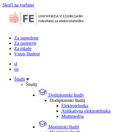
Skoči na vsebino
Za zaposlene
Za partnerje
Za mlade
Vstop študent
sl
en
Študij
Študij
Dodiplomski študij
Dodiplomski študij
Elektrotehnika
Aplikativna elektrotehnika
Multimedija
Magistrski študij