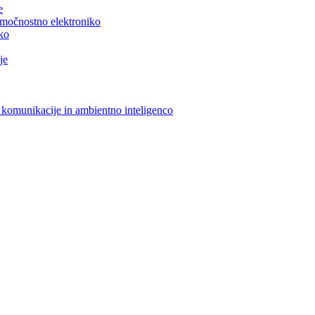
e
n močnostno elektroniko
iko
je
 komunikacije in ambientno inteligenco