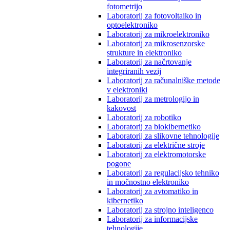
fotometrijo
Laboratorij za fotovoltaiko in
optoelektroniko
Laboratorij za mikroelektroniko
Laboratorij za mikrosenzorske
strukture in elektroniko
Laboratorij za načrtovanje
integriranih vezij
Laboratorij za računalniške metode
v elektroniki
Laboratorij za metrologijo in
kakovost
Laboratorij za robotiko
Laboratorij za biokibernetiko
Laboratorij za slikovne tehnologije
Laboratorij za električne stroje
Laboratorij za elektromotorske
pogone
Laboratorij za regulacijsko tehniko
in močnostno elektroniko
Laboratorij za avtomatiko in
kibernetiko
Laboratorij za strojno inteligenco
Laboratorij za informacijske
tehnologije