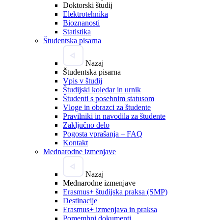
Doktorski študij
Elektrotehnika
Bioznanosti
Statistika
Študentska pisarna
Nazaj
Študentska pisarna
Vpis v študij
Študijski koledar in urnik
Študenti s posebnim statusom
Vloge in obrazci za študente
Pravilniki in navodila za študente
Zaključno delo
Pogosta vprašanja – FAQ
Kontakt
Mednarodne izmenjave
Nazaj
Mednarodne izmenjave
Erasmus+ študijska praksa (SMP)
Destinacije
Erasmus+ izmenjava in praksa
Pomembni dokumenti