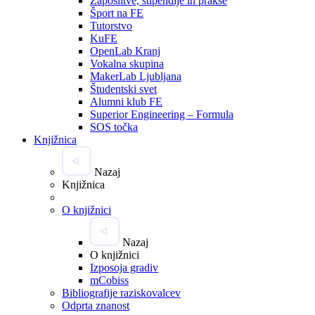
Zaposlitve, štipendije in prakse
Šport na FE
Tutorstvo
KuFE
OpenLab Kranj
Vokalna skupina
MakerLab Ljubljana
Študentski svet
Alumni klub FE
Superior Engineering – Formula
SOS točka
Knjižnica
Nazaj
Knjižnica
O knjižnici
Nazaj
O knjižnici
Izposoja gradiv
mCobiss
Bibliografije raziskovalcev
Odprta znanost