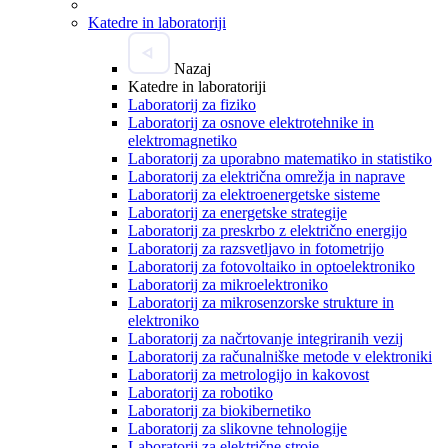
Katedre in laboratoriji
Nazaj
Katedre in laboratoriji
Laboratorij za fiziko
Laboratorij za osnove elektrotehnike in
elektromagnetiko
Laboratorij za uporabno matematiko in statistiko
Laboratorij za električna omrežja in naprave
Laboratorij za elektroenergetske sisteme
Laboratorij za energetske strategije
Laboratorij za preskrbo z električno energijo
Laboratorij za razsvetljavo in fotometrijo
Laboratorij za fotovoltaiko in optoelektroniko
Laboratorij za mikroelektroniko
Laboratorij za mikrosenzorske strukture in
elektroniko
Laboratorij za načrtovanje integriranih vezij
Laboratorij za računalniške metode v elektroniki
Laboratorij za metrologijo in kakovost
Laboratorij za robotiko
Laboratorij za biokibernetiko
Laboratorij za slikovne tehnologije
Laboratorij za električne stroje