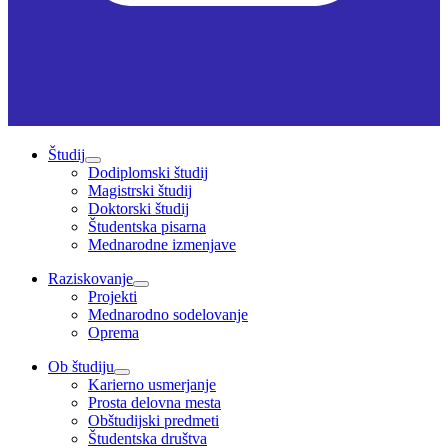
Študij
Dodiplomski študij
Magistrski študij
Doktorski študij
Študentska pisarna
Mednarodne izmenjave
Raziskovanje
Projekti
Mednarodno sodelovanje
Oprema
Ob študiju
Karierno usmerjanje
Prosta delovna mesta
Obštudijski predmeti
Študentska društva