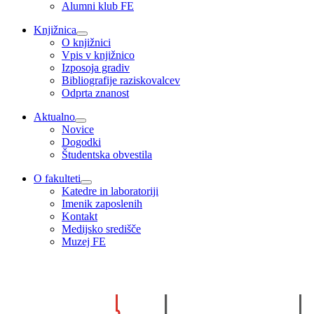
Alumni klub FE
Knjižnica
O knjižnici
Vpis v knjižnico
Izposoja gradiv
Bibliografije raziskovalcev
Odprta znanost
Aktualno
Novice
Dogodki
Študentska obvestila
O fakulteti
Katedre in laboratoriji
Imenik zaposlenih
Kontakt
Medijsko središče
Muzej FE