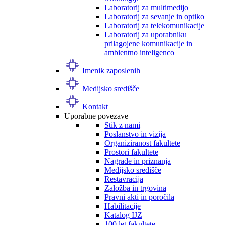
Laboratorij za multimedijo
Laboratorij za sevanje in optiko
Laboratorij za telekomunikacije
Laboratorij za uporabniku
prilagojene komunikacije in
ambientno inteligenco
Imenik zaposlenih
Medijsko središče
Kontakt
Uporabne povezave
Stik z nami
Poslanstvo in vizija
Organiziranost fakultete
Prostori fakultete
Nagrade in priznanja
Medijsko središče
Restavracija
Založba in trgovina
Pravni akti in poročila
Habilitacije
Katalog IJZ
100 let fakultete