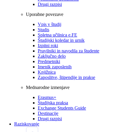
Drugi razpisi
Uporabne povezave
Vpis v študij
Studis
Spletna učilnica e.FE
Študijski koledar in urnik
Izpitni roki
Pravilniki in navodila za študente
Zaključno delo
Predmetniki
Imenik zaposlenih
Knjižnica
Zaposlitve, štipendije in prakse
Mednarodne izmenjave
Erasmus+
Študijska praksa
Exchange Students Guide
Destinacije
Drugi razpisi
Raziskovanje