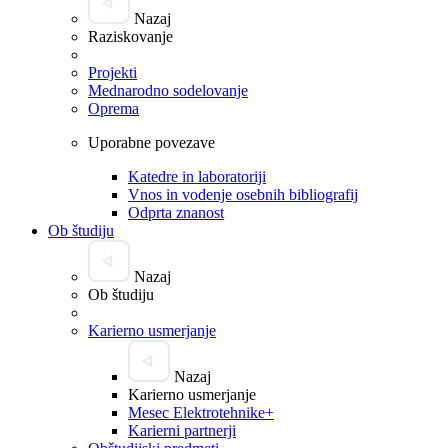
Nazaj
Raziskovanje
Projekti
Mednarodno sodelovanje
Oprema
Uporabne povezave
Katedre in laboratoriji
Vnos in vodenje osebnih bibliografij
Odprta znanost
Ob študiju
Nazaj
Ob študiju
Karierno usmerjanje
Nazaj
Karierno usmerjanje
Mesec Elektrotehnike+
Karierni partnerji