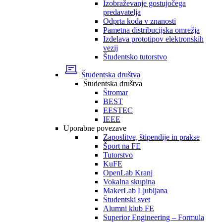
Izobraževanje gostujočega
predavatelja
Odprta koda v znanosti
Pametna distribucijska omrežja
Izdelava prototipov elektronskih
vezij
Študentsko tutorstvo
Študentska društva
Študentska društva
Štromar
BEST
EESTEC
IEEE
Uporabne povezave
Zaposlitve, štipendije in prakse
Šport na FE
Tutorstvo
KuFE
OpenLab Kranj
Vokalna skupina
MakerLab Ljubljana
Študentski svet
Alumni klub FE
Superior Engineering – Formula