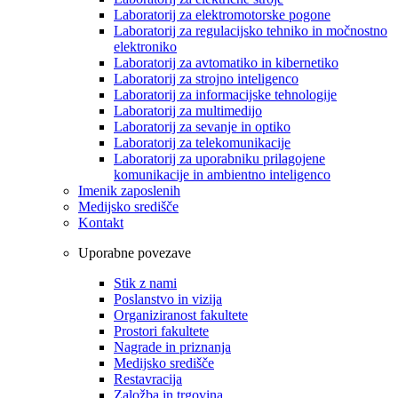
Laboratorij za elektromotorske pogone
Laboratorij za regulacijsko tehniko in močnostno
elektroniko
Laboratorij za avtomatiko in kibernetiko
Laboratorij za strojno inteligenco
Laboratorij za informacijske tehnologije
Laboratorij za multimedijo
Laboratorij za sevanje in optiko
Laboratorij za telekomunikacije
Laboratorij za uporabniku prilagojene
komunikacije in ambientno inteligenco
Imenik zaposlenih
Medijsko središče
Kontakt
Uporabne povezave
Stik z nami
Poslanstvo in vizija
Organiziranost fakultete
Prostori fakultete
Nagrade in priznanja
Medijsko središče
Restavracija
Založba in trgovina