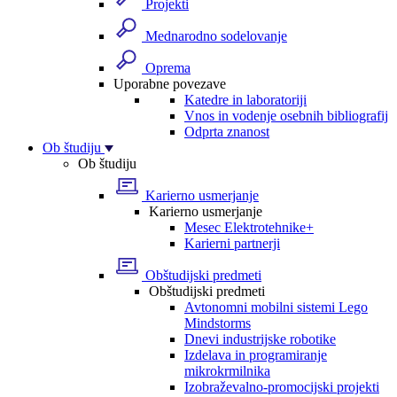
Projekti
Mednarodno sodelovanje
Oprema
Uporabne povezave
Katedre in laboratoriji
Vnos in vodenje osebnih bibliografij
Odprta znanost
Ob študiju
Ob študiju
Karierno usmerjanje
Karierno usmerjanje
Mesec Elektrotehnike+
Karierni partnerji
Obštudijski predmeti
Obštudijski predmeti
Avtonomni mobilni sistemi Lego
Mindstorms
Dnevi industrijske robotike
Izdelava in programiranje
mikrokrmilnika
Izobraževalno-promocijski projekti