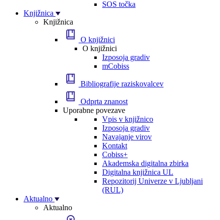
SOS točka
Knjižnica
Knjižnica
O knjižnici
O knjižnici
Izposoja gradiv
mCobiss
Bibliografije raziskovalcev
Odprta znanost
Uporabne povezave
Vpis v knjižnico
Izposoja gradiv
Navajanje virov
Kontakt
Cobiss+
Akademska digitalna zbirka
Digitalna knjižnica UL
Repozitorij Univerze v Ljubljani
(RUL)
Aktualno
Aktualno