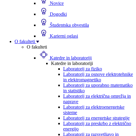
Novice
Dogodki
Študentska obvestila
Karierni oglasi
O fakulteti
O fakulteti
Katedre in laboratoriji
Katedre in laboratoriji
Laboratorij za fiziko
Laboratorij za osnove elektrotehnike
in elektromagnetiko
Laboratorij za uporabno matematiko
in statistiko
Laboratorij za električna omrežja in
naprave
Laboratorij za elektroenergetske
sisteme
Laboratorij za energetske strategije
Laboratorij za preskrbo z električno
energijo
Laboratorij za razsvetljavo in