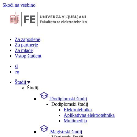
Skoči na vsebino
Za zaposlene
Za partnerje
Za mlade
Vstop študent
sl
en
Študij
Študij
Dodiplomski študij
Dodiplomski študij
Elektrotehnika
Aplikativna elektrotehnika
Multimedija
Magistrski študij