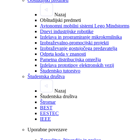
Obštudijski predmeti
Nazaj
Obštudijski predmeti
Avtonomni mobilni sistemi Lego Mindstorms
Dnevi industrijske robotike
Izdelava in programiranje mikrokrmilnika
Izobraževalno-promocijski projekti
Izobraževanje gostujočega predavatelja
Odprta koda v znanosti
Pametna distribucijska omrežja
Izdelava prototipov elektronskih vezij
Študentsko tutorstvo
Študentska društva
Nazaj
Študentska društva
Štromar
BEST
EESTEC
IEEE
Uporabne povezave