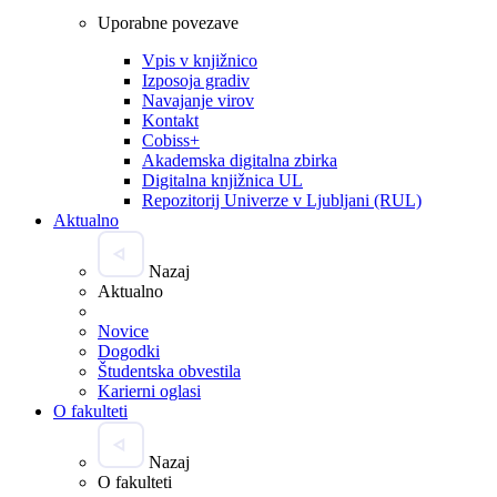
Uporabne povezave
Vpis v knjižnico
Izposoja gradiv
Navajanje virov
Kontakt
Cobiss+
Akademska digitalna zbirka
Digitalna knjižnica UL
Repozitorij Univerze v Ljubljani (RUL)
Aktualno
Nazaj
Aktualno
Novice
Dogodki
Študentska obvestila
Karierni oglasi
O fakulteti
Nazaj
O fakulteti