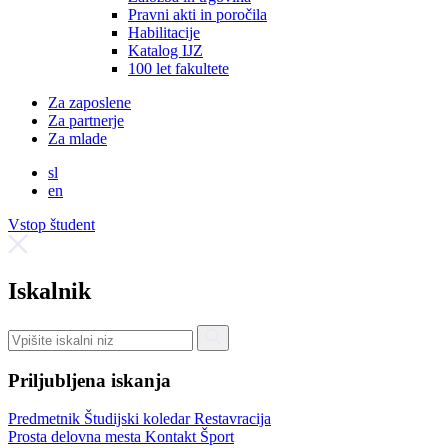
Pravni akti in poročila
Habilitacije
Katalog IJZ
100 let fakultete
Za zaposlene
Za partnerje
Za mlade
sl
en
Vstop študent
Iskalnik
Priljubljena iskanja
Predmetnik
Študijski koledar
Restavracija
Prosta delovna mesta
Kontakt
Šport