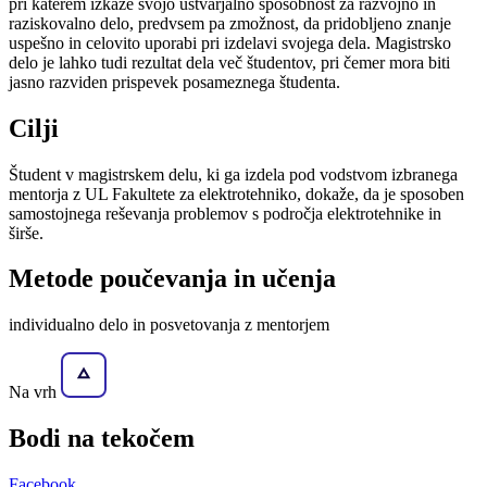
pri katerem izkaže svojo ustvarjalno sposobnost za razvojno in
raziskovalno delo, predvsem pa zmožnost, da pridobljeno znanje
uspešno in celovito uporabi pri izdelavi svojega dela. Magistrsko
delo je lahko tudi rezultat dela več študentov, pri čemer mora biti
jasno razviden prispevek posameznega študenta.
Cilji
Študent v magistrskem delu, ki ga izdela pod vodstvom izbranega
mentorja z UL Fakultete za elektrotehniko, dokaže, da je sposoben
samostojnega reševanja problemov s področja elektrotehnike in
širše.
Metode poučevanja in učenja
individualno delo in posvetovanja z mentorjem
Na vrh
Bodi na
tekočem
Facebook