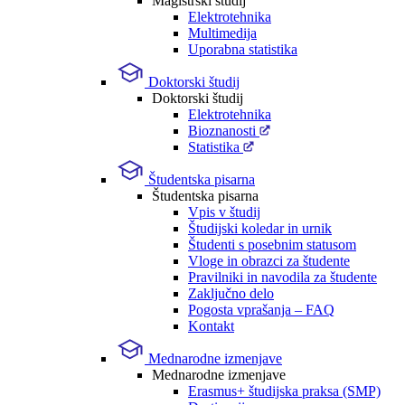
Magistrski študij
Elektrotehnika
Multimedija
Uporabna statistika
Doktorski študij
Doktorski študij
Elektrotehnika
Bioznanosti
Statistika
Študentska pisarna
Študentska pisarna
Vpis v študij
Študijski koledar in urnik
Študenti s posebnim statusom
Vloge in obrazci za študente
Pravilniki in navodila za študente
Zaključno delo
Pogosta vprašanja – FAQ
Kontakt
Mednarodne izmenjave
Mednarodne izmenjave
Erasmus+ študijska praksa (SMP)