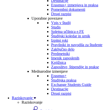
Destinacije
Erasmus+ izmenjava in praksa
Pomembni dokumenti
Drugi razpisi
Uporabne povezave
Vpis v študij
Studis
Spletna učilnica e.FE
Študijski koledar in urnik
Izpitni roki
Pravilniki in navodila za študente
Zaključno delo
Predmetniki
Imenik zaposlenih
Knjižnica
Zaposlitve, štipendije in prakse
Mednarodne izmenjave
Erasmus+
Študijska praksa
Exchange Students Guide
Destinacije
Drugi razpisi
Raziskovanje
Raziskovanje