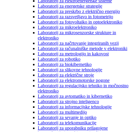
Laboratorij za elektroenergetske sisteme
Laboratorij za energetske strategije
Laboratorij za preskrbo z električno energijo
Laboratorij za razsvetljavo in fotometrijo
Laboratorij za fotovoltaiko in optoelektroniko
Laboratorij za mikroelektroniko
Laboratorij za mikrosenzorske strukture in
elektroniko
Laboratorij za načrtovanje integriranih vezij
Laboratorij za računalniške metode v elektroniki
Laboratorij za metrologijo in kakovost
Laboratorij za robotiko
Laboratorij za biokibernetiko
Laboratorij za slikovne tehnologije
Laboratorij za električne stroje
Laboratorij za elektromotorske pogone
Laboratorij za regulacijsko tehniko in močnostno
elektroniko
Laboratorij za avtomatiko in kibernetiko
Laboratorij za strojno inteligenco
Laboratorij za informacijske tehnologije
Laboratorij za multimedijo
Laboratorij za sevanje in optiko
Laboratorij za telekomunikacije
Laboratorij za uporabniku prilagojene