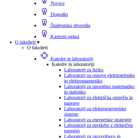
Novice
Dogodki
Študentska obvestila
Karierni oglasi
O fakulteti
O fakulteti
Katedre in laboratoriji
Katedre in laboratoriji
Laboratorij za fiziko
Laboratorij za osnove elektrotehnike
in elektromagnetiko
Laboratorij za uporabno matematiko
in statistiko
Laboratorij za električna omrežja in
naprave
Laboratorij za elektroenergetske
sisteme
Laboratorij za energetske strategije
Laboratorij za preskrbo z električno
energijo
Laboratorij za razsvetljavo in