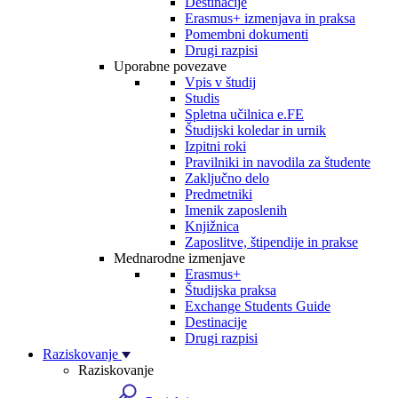
Destinacije
Erasmus+ izmenjava in praksa
Pomembni dokumenti
Drugi razpisi
Uporabne povezave
Vpis v študij
Studis
Spletna učilnica e.FE
Študijski koledar in urnik
Izpitni roki
Pravilniki in navodila za študente
Zaključno delo
Predmetniki
Imenik zaposlenih
Knjižnica
Zaposlitve, štipendije in prakse
Mednarodne izmenjave
Erasmus+
Študijska praksa
Exchange Students Guide
Destinacije
Drugi razpisi
Raziskovanje
Raziskovanje