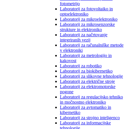
fotometrijo
Laboratorij za fotovoltaiko in
optoelektroniko
Laboratorij za mikroelektroniko
Laboratorij za mikrosenzorske
strukture in elektroniko
Laboratorij za načrtovanje
integriranih vezij
Laboratorij za računalniške metode
v elektroniki
Laboratorij za metrologijo in
kakovost
Laboratorij za robotiko
Laboratorij za biokibernetiko
Laboratorij za slikovne tehnologije
Laboratorij za električne stroje
Laboratorij za elektromotorske
pogone
Laboratorij za regulacijsko tehniko
in močnostno elektroniko
Laboratorij za avtomatiko in
kibernetiko
Laboratorij za strojno inteligenco
Laboratorij za informacijske
tehnologije