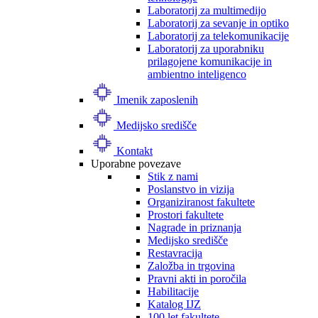
Laboratorij za multimedijo
Laboratorij za sevanje in optiko
Laboratorij za telekomunikacije
Laboratorij za uporabniku
prilagojene komunikacije in
ambientno inteligenco
Imenik zaposlenih
Medijsko središče
Kontakt
Uporabne povezave
Stik z nami
Poslanstvo in vizija
Organiziranost fakultete
Prostori fakultete
Nagrade in priznanja
Medijsko središče
Restavracija
Založba in trgovina
Pravni akti in poročila
Habilitacije
Katalog IJZ
100 let fakultete