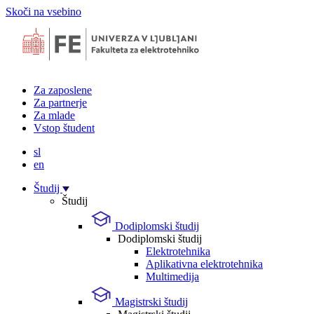
Skoči na vsebino
Za zaposlene
Za partnerje
Za mlade
Vstop študent
sl
en
Študij
Študij
Dodiplomski študij
Dodiplomski študij
Elektrotehnika
Aplikativna elektrotehnika
Multimedija
Magistrski študij