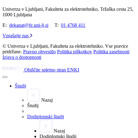
Univerza v Ljubljani, Fakulteta za elektrotehniko, Tržaška cesta 25,
1000 Ljubljana
E:
dekanat@fe.uni-lj.si
T:
01 4768 411
Vprašajte nas
© Univerza v Ljubljani, Fakulteta za elektrotehniko. Vse pravice
pridržane.
Pravno obvestilo
Politika piškotkov
Politika zasebnosti
Izjava o dostopnosti
Obiščite spletno stran ENKI
Študij
Nazaj
Študij
Dodiplomski študij
Nazaj
Dodiplomski študij