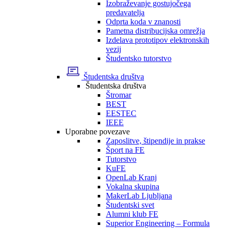
Izobraževanje gostujočega
predavatelja
Odprta koda v znanosti
Pametna distribucijska omrežja
Izdelava prototipov elektronskih
vezij
Študentsko tutorstvo
Študentska društva
Študentska društva
Štromar
BEST
EESTEC
IEEE
Uporabne povezave
Zaposlitve, štipendije in prakse
Šport na FE
Tutorstvo
KuFE
OpenLab Kranj
Vokalna skupina
MakerLab Ljubljana
Študentski svet
Alumni klub FE
Superior Engineering – Formula