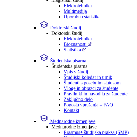
Magistrski študij
Elektrotehnika
Multimedija
Uporabna statistika
Doktorski študij
Doktorski študij
Elektrotehnika
Bioznanosti
Statistika
Študentska pisarna
Študentska pisarna
Vpis v študij
Študijski koledar in urnik
Študenti s posebnim statusom
Vloge in obrazci za študente
Pravilniki in navodila za študente
Zaključno delo
Pogosta vprašanja – FAQ
Kontakt
Mednarodne izmenjave
Mednarodne izmenjave
Erasmus+ študijska praksa (SMP)