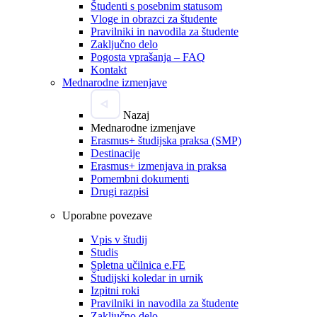
Študenti s posebnim statusom
Vloge in obrazci za študente
Pravilniki in navodila za študente
Zaključno delo
Pogosta vprašanja – FAQ
Kontakt
Mednarodne izmenjave
Nazaj
Mednarodne izmenjave
Erasmus+ študijska praksa (SMP)
Destinacije
Erasmus+ izmenjava in praksa
Pomembni dokumenti
Drugi razpisi
Uporabne povezave
Vpis v študij
Studis
Spletna učilnica e.FE
Študijski koledar in urnik
Izpitni roki
Pravilniki in navodila za študente
Zaključno delo