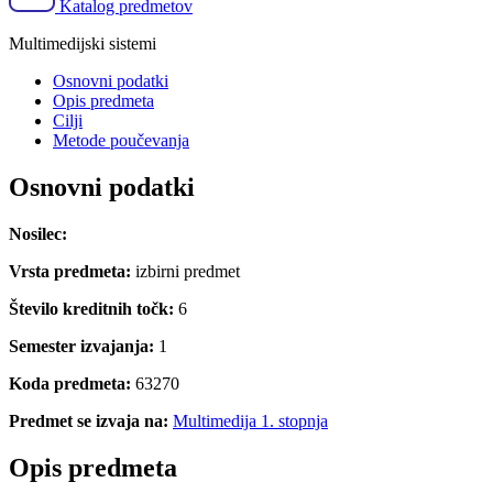
Katalog predmetov
Multimedijski sistemi
Osnovni podatki
Opis predmeta
Cilji
Metode poučevanja
Osnovni podatki
Nosilec:
Vrsta predmeta:
izbirni predmet
Število kreditnih točk:
6
Semester izvajanja:
1
Koda predmeta:
63270
Predmet se izvaja na:
Multimedija 1. stopnja
Opis predmeta