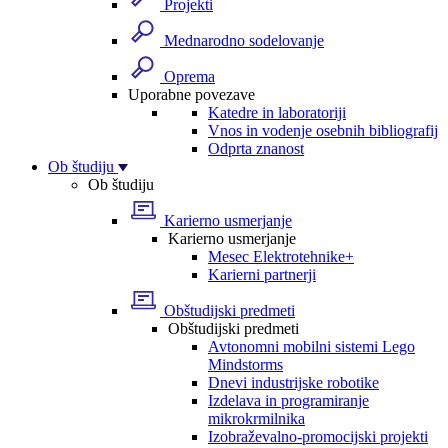
Projekti
Mednarodno sodelovanje
Oprema
Uporabne povezave
Katedre in laboratoriji
Vnos in vodenje osebnih bibliografij
Odprta znanost
Ob študiju
Ob študiju
Karierno usmerjanje
Karierno usmerjanje
Mesec Elektrotehnike+
Karierni partnerji
Obštudijski predmeti
Obštudijski predmeti
Avtonomni mobilni sistemi Lego
Mindstorms
Dnevi industrijske robotike
Izdelava in programiranje
mikrokrmilnika
Izobraževalno-promocijski projekti