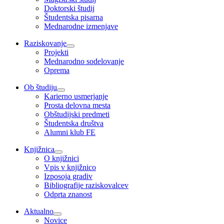
Doktorski študij
Študentska pisarna
Mednarodne izmenjave
Raziskovanje
Projekti
Mednarodno sodelovanje
Oprema
Ob študiju
Karierno usmerjanje
Prosta delovna mesta
Obštudijski predmeti
Študentska društva
Alumni klub FE
Knjižnica
O knjižnici
Vpis v knjižnico
Izposoja gradiv
Bibliografije raziskovalcev
Odprta znanost
Aktualno
Novice