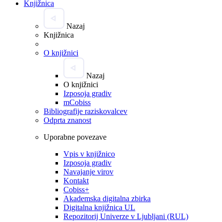
Knjižnica
Nazaj
Knjižnica
O knjižnici
Nazaj
O knjižnici
Izposoja gradiv
mCobiss
Bibliografije raziskovalcev
Odprta znanost
Uporabne povezave
Vpis v knjižnico
Izposoja gradiv
Navajanje virov
Kontakt
Cobiss+
Akademska digitalna zbirka
Digitalna knjižnica UL
Repozitorij Univerze v Ljubljani (RUL)