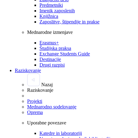
Predmetniki
Imenik zaposlenih
Knjižnica
Zaposlitve, štipendije in prakse
Mednarodne izmenjave
Erasmus+
Študijska praksa
Exchange Students Guide
Destinacije
Drugi razpisi
Raziskovanje
Nazaj
Raziskovanje
Projekti
Mednarodno sodelovanje
Oprema
Uporabne povezave
Katedre in laboratoriji