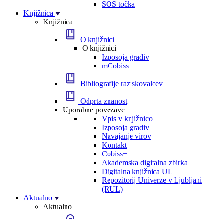
SOS točka
Knjižnica
Knjižnica
O knjižnici
O knjižnici
Izposoja gradiv
mCobiss
Bibliografije raziskovalcev
Odprta znanost
Uporabne povezave
Vpis v knjižnico
Izposoja gradiv
Navajanje virov
Kontakt
Cobiss+
Akademska digitalna zbirka
Digitalna knjižnica UL
Repozitorij Univerze v Ljubljani
(RUL)
Aktualno
Aktualno