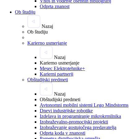
Vnos in vodenje osebnih bibliografij
Odprta znanost
Ob študiju
Nazaj
Ob študiju
Karierno usmerjanje
Nazaj
Karierno usmerjanje
Mesec Elektrotehnike+
Karierni partnerji
Obštudijski predmeti
Nazaj
Obštudijski predmeti
Avtonomni mobilni sistemi Lego Mindstorms
Dnevi industrijske robotike
Izdelava in programiranje mikrokrmilnika
Izobraževalno-promocijski projekti
Izobraževanje gostujočega predavatelja
Odprta koda v znanosti
Pametna distribucijska omrežja