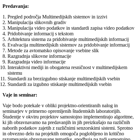
Predavanja:
Pregled področja Multimedijskih sistemov in izzivi
Manipulacija slikovnih gradiv
Manipulacija video podatkov in standardi zapisa video podatkov
Pridobivanje informacij s tekstom
Arhitektura sistema za pridobivanje multimedijskih informacij
Evalvacija multimedijskih sistemov za pridobivanje informacij
Metode za avtomatsko opisovanje vsebine slik
Razgradnja slikovne informacije
Razgradnja video informacije
Interaktivni mediji in obogatena resničnost v multimedijskem
sistemu
Standardi za brezizgubno stiskanje multimedijskih vsebin
Standardi za izgubno stiskanje multimedijskih vsebin
Vaje in seminar:
Vaje bodo potekale v obliki projektno-orientiranih nalog in
seminarjev v primerno opremljenih študentskih laboratorijih.
Študentje v okviru projektov samostojno implementirajo algoritme,
ki jih obravnavamo na predavanjih in jih preizkušajo na različnih
naborih podatkov zajetih z različnimi senzorskimi sistemi. Sprotno
in obvezno delo na projektih omogoča poglobljeno in kritično
razumevanje obravnavane tematike, spodbuja pa tudi samostojno