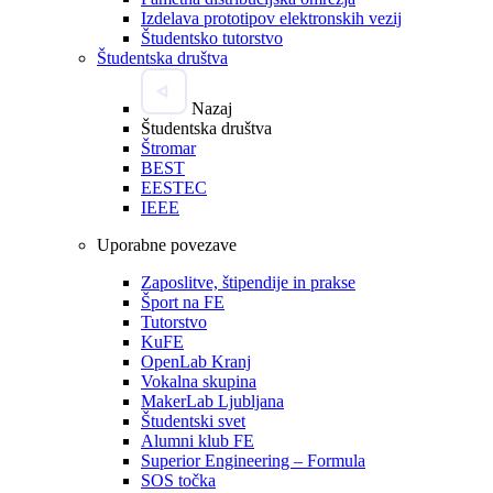
Izdelava prototipov elektronskih vezij
Študentsko tutorstvo
Študentska društva
Nazaj
Študentska društva
Štromar
BEST
EESTEC
IEEE
Uporabne povezave
Zaposlitve, štipendije in prakse
Šport na FE
Tutorstvo
KuFE
OpenLab Kranj
Vokalna skupina
MakerLab Ljubljana
Študentski svet
Alumni klub FE
Superior Engineering – Formula
SOS točka