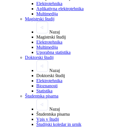
Elektrotehnika
Aplikativna elektrotehnika
Multimedija
Magistrski študij
Nazaj
Magistrski študij
Elektrotehnika
Multimedija
Uporabna statistika
Doktorski študij
Nazaj
Doktorski študij
Elektrotehnika
Bioznanosti
Statistika
Študentska pisarna
Nazaj
Študentska pisarna
Vpis v študij
Študijski koledar in urnik