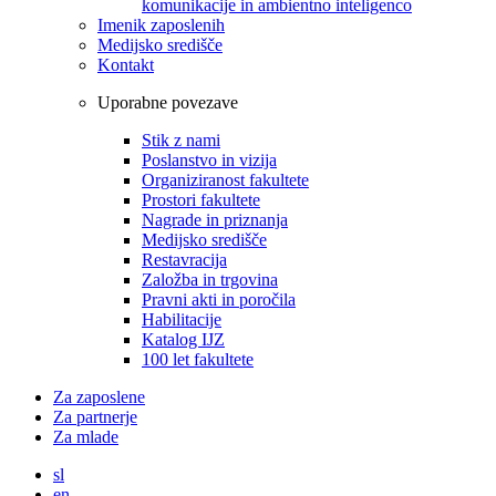
komunikacije in ambientno inteligenco
Imenik zaposlenih
Medijsko središče
Kontakt
Uporabne povezave
Stik z nami
Poslanstvo in vizija
Organiziranost fakultete
Prostori fakultete
Nagrade in priznanja
Medijsko središče
Restavracija
Založba in trgovina
Pravni akti in poročila
Habilitacije
Katalog IJZ
100 let fakultete
Za zaposlene
Za partnerje
Za mlade
sl
en