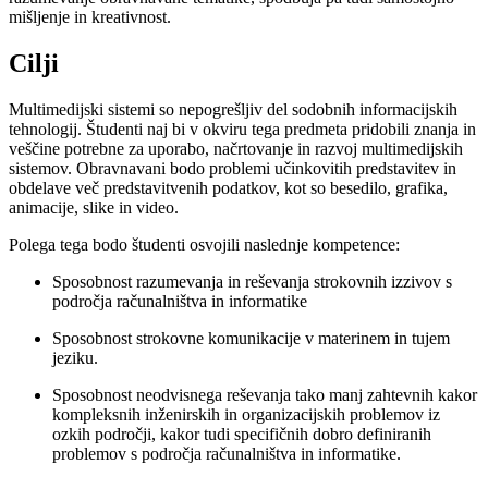
mišljenje in kreativnost.
Cilji
Multimedijski sistemi so nepogrešljiv del sodobnih informacijskih
tehnologij. Študenti naj bi v okviru tega predmeta pridobili znanja in
veščine potrebne za uporabo, načrtovanje in razvoj multimedijskih
sistemov. Obravnavani bodo problemi učinkovitih predstavitev in
obdelave več predstavitvenih podatkov, kot so besedilo, grafika,
animacije, slike in video.
Polega tega bodo študenti osvojili naslednje kompetence:
Sposobnost razumevanja in reševanja strokovnih izzivov s
področja računalništva in informatike
Sposobnost strokovne komunikacije v materinem in tujem
jeziku.
Sposobnost neodvisnega reševanja tako manj zahtevnih kakor
kompleksnih inženirskih in organizacijskih problemov iz
ozkih področji, kakor tudi specifičnih dobro definiranih
problemov s področja računalništva in informatike.