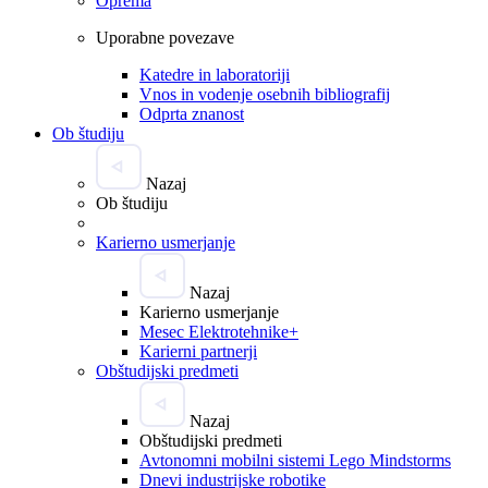
Oprema
Uporabne povezave
Katedre in laboratoriji
Vnos in vodenje osebnih bibliografij
Odprta znanost
Ob študiju
Nazaj
Ob študiju
Karierno usmerjanje
Nazaj
Karierno usmerjanje
Mesec Elektrotehnike+
Karierni partnerji
Obštudijski predmeti
Nazaj
Obštudijski predmeti
Avtonomni mobilni sistemi Lego Mindstorms
Dnevi industrijske robotike