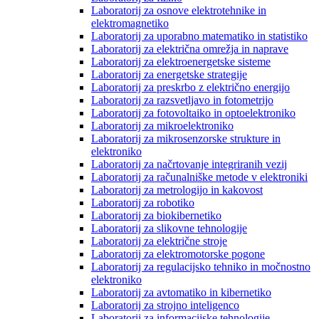
Laboratorij za osnove elektrotehnike in
elektromagnetiko
Laboratorij za uporabno matematiko in statistiko
Laboratorij za električna omrežja in naprave
Laboratorij za elektroenergetske sisteme
Laboratorij za energetske strategije
Laboratorij za preskrbo z električno energijo
Laboratorij za razsvetljavo in fotometrijo
Laboratorij za fotovoltaiko in optoelektroniko
Laboratorij za mikroelektroniko
Laboratorij za mikrosenzorske strukture in
elektroniko
Laboratorij za načrtovanje integriranih vezij
Laboratorij za računalniške metode v elektroniki
Laboratorij za metrologijo in kakovost
Laboratorij za robotiko
Laboratorij za biokibernetiko
Laboratorij za slikovne tehnologije
Laboratorij za električne stroje
Laboratorij za elektromotorske pogone
Laboratorij za regulacijsko tehniko in močnostno
elektroniko
Laboratorij za avtomatiko in kibernetiko
Laboratorij za strojno inteligenco
Laboratorij za informacijske tehnologije