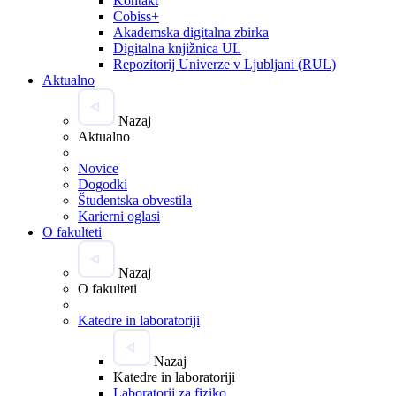
Kontakt
Cobiss+
Akademska digitalna zbirka
Digitalna knjižnica UL
Repozitorij Univerze v Ljubljani (RUL)
Aktualno
Nazaj
Aktualno
Novice
Dogodki
Študentska obvestila
Karierni oglasi
O fakulteti
Nazaj
O fakulteti
Katedre in laboratoriji
Nazaj
Katedre in laboratoriji
Laboratorij za fiziko