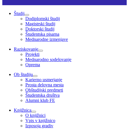
Študij
Dodiplomski študij
Magistrski študij
Doktorski študij
Študentska pisarna
Mednarodne izmenjave
Raziskovanje
Projekti
Mednarodno sodelovanje
Oprema
Ob študiju
Karierno usmerjanje
Prosta delovna mesta
Obštudijski predmeti
Študentska društva
Alumni klub FE
Knjižnica
O knjižnici
Vpis v knjižnico
Izposoja gradiv