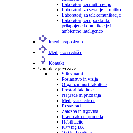
Laboratorij za multimedijo
Laboratorij za sevanje in optiko
Laboratorij za telekomunikacije
Laboratorij za uporabniku
prilagojene komunikacije in
ambientno inteligenco
Imenik zaposlenih
Medijsko središče
Kontakt
Uporabne povezave
Stik z nami
Poslanstvo in vizija
Organiziranost fakultete
Prostori fakultete
Nagrade in priznanja
Medijsko središče
Restavracija
Založba in trgovina
Pravni akti in poročila
Habilitacije
Katalog IJZ
100 let fakultete