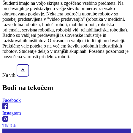
Študenti imajo na voljo skripta z zgoščeno vsebino predmeta. Na
predavanjih je predstavljeno večje število primerov za vsako
obravnavano poglavje. Nekatera področja uporabe robotov so
posebej predstavljena v "video predavanjih" (robotika v medicini,
razvedrilna robotika, hodeči roboti, mobilni roboti, robotska
prijemala, servisna robotika, robotski vid, rehabilitacijska robotika).
Redno so vabljeni predavatelji iz slovenske industrije in
raziskovalnih inštitutov. Občasno so vabljeni tudi tuji predavatelji.
Praktične vaje potekajo na večjem številu sodobnih industrijskih
robotov. Študentje delajo v manjših skupinah. Posebna pozornost je
posvečena varnosti pri delu z roboti.
Na vrh
Bodi na
tekočem
Facebook
Instagram
TikTok