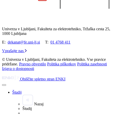
Univerza v Ljubljani, Fakulteta za elektrotehniko, Tržaška cesta 25,
1000 Ljubljana
E:
dekanat@fe.uni-lj.si
T:
01 4768 411
Vprašajte nas
© Univerza v Ljubljani, Fakulteta za elektrotehniko. Vse pravice
pridržane.
Pravno obvestilo
Politika piškotkov
Politika zasebnosti
Izjava o dostopnosti
Obiščite spletno stran ENKI
Študij
Nazaj
Študij