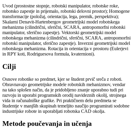
Uvod (prostostne stopnje, robotski manipulator, robotske roke,
robotsko zapestje in prijemalo, robotski delovni prostor); Homogene
transformacije (položaj, orientacija, lega, premik, perspektiva);
Skalarni Denavit-Hartenbergov geometrijski model robotskega
mehanizma (cilindrični, sferični, SCARA, antropomorfni robotski
manipulator, sferično zapestje). Vektorski geometrijski model
robotskega mehanizma (cilindrični, sferični, SCARA, antropomorfni
robotski manipulator, sferično zapestje). Inverzni geometrijski model
robotskega mehanizma. Rotacija in orientacija v prostoru (Eulerjevi
in RPY koti, Rodriguesova formula, kvaternioni).
Cilji
Osnove robotike so predmet, kjer se študent prvič sreča z roboti.
Obravnavajo geometrijske modele robotskih mehanizmov, vendar
na tako splošen način, da je pridobljeno znanje uporabno tudi pri
razvoju in uporabi programskih orodij navideznih okolij, strojnega
vida in računalniške grafike. Pri praktičnem delu predmeta se
študentje v manjših skupinah temeljito naučijo programirati sodobne
industrijske robote in uporabljati robotska CAD okolja.
Metode poučevanja in učenja