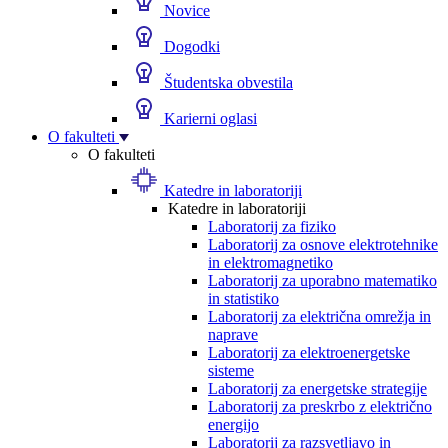
Novice
Dogodki
Študentska obvestila
Karierni oglasi
O fakulteti
O fakulteti
Katedre in laboratoriji
Katedre in laboratoriji
Laboratorij za fiziko
Laboratorij za osnove elektrotehnike
in elektromagnetiko
Laboratorij za uporabno matematiko
in statistiko
Laboratorij za električna omrežja in
naprave
Laboratorij za elektroenergetske
sisteme
Laboratorij za energetske strategije
Laboratorij za preskrbo z električno
energijo
Laboratorij za razsvetljavo in