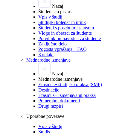
Nazaj
Študentska pisarna
Vpis v študij
Študijski koledar in urnik
Študenti s posebnim statusom
Vloge in obrazci za študente
Pravilniki in navodila za študente
Zaključno delo
Pogosta vprašanja – FAQ
Kontakt
Mednarodne izmenjave
Nazaj
Mednarodne izmenjave
Erasmus+ študijska praksa (SMP)
Destinacije
Erasmus+ izmenjava in praksa
Pomembni dokumenti
Drugi razpisi
Uporabne povezave
Vpis v študij
Studis