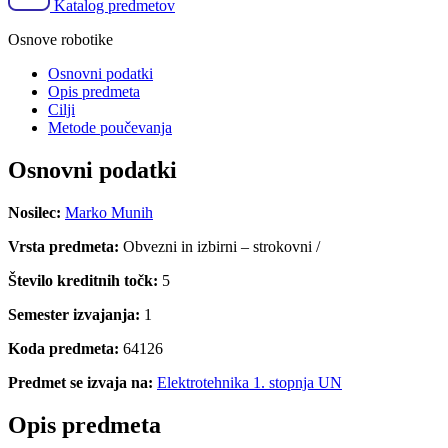
Katalog predmetov
Osnove robotike
Osnovni podatki
Opis predmeta
Cilji
Metode poučevanja
Osnovni podatki
Nosilec:
Marko Munih
Vrsta predmeta:
Obvezni in izbirni – strokovni /
Število kreditnih točk:
5
Semester izvajanja:
1
Koda predmeta:
64126
Predmet se izvaja na:
Elektrotehnika 1. stopnja UN
Opis predmeta