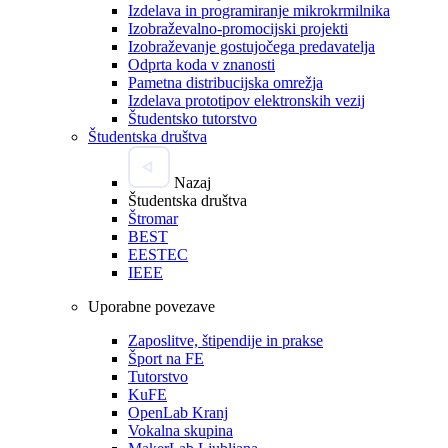
Izdelava in programiranje mikrokrmilnika
Izobraževalno-promocijski projekti
Izobraževanje gostujočega predavatelja
Odprta koda v znanosti
Pametna distribucijska omrežja
Izdelava prototipov elektronskih vezij
Študentsko tutorstvo
Študentska društva
Nazaj
Študentska društva
Štromar
BEST
EESTEC
IEEE
Uporabne povezave
Zaposlitve, štipendije in prakse
Šport na FE
Tutorstvo
KuFE
OpenLab Kranj
Vokalna skupina