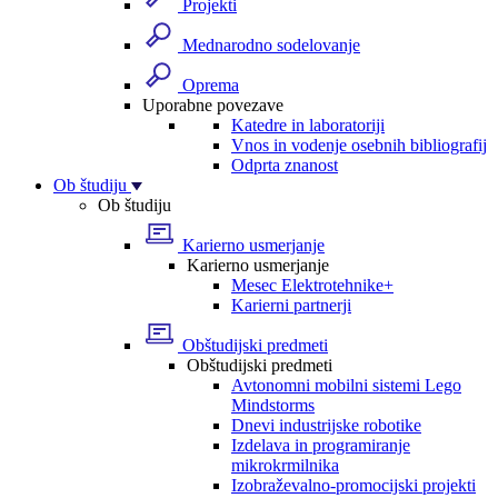
Projekti
Mednarodno sodelovanje
Oprema
Uporabne povezave
Katedre in laboratoriji
Vnos in vodenje osebnih bibliografij
Odprta znanost
Ob študiju
Ob študiju
Karierno usmerjanje
Karierno usmerjanje
Mesec Elektrotehnike+
Karierni partnerji
Obštudijski predmeti
Obštudijski predmeti
Avtonomni mobilni sistemi Lego
Mindstorms
Dnevi industrijske robotike
Izdelava in programiranje
mikrokrmilnika
Izobraževalno-promocijski projekti