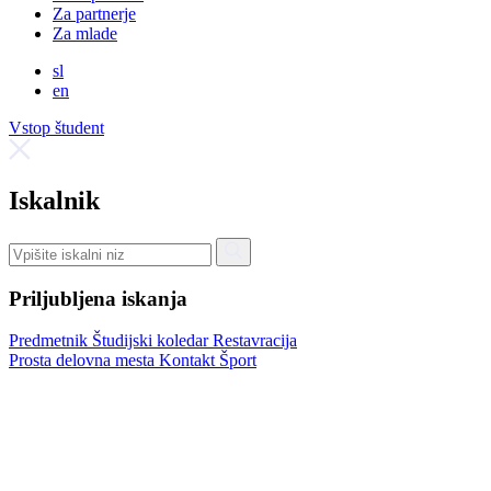
Za partnerje
Za mlade
sl
en
Vstop študent
Iskalnik
Priljubljena iskanja
Predmetnik
Študijski koledar
Restavracija
Prosta delovna mesta
Kontakt
Šport