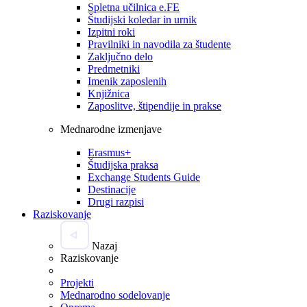
Spletna učilnica e.FE
Študijski koledar in urnik
Izpitni roki
Pravilniki in navodila za študente
Zaključno delo
Predmetniki
Imenik zaposlenih
Knjižnica
Zaposlitve, štipendije in prakse
Mednarodne izmenjave
Erasmus+
Študijska praksa
Exchange Students Guide
Destinacije
Drugi razpisi
Raziskovanje
Nazaj
Raziskovanje
Projekti
Mednarodno sodelovanje