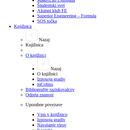
MakerLab Ljubljana
Študentski svet
Alumni klub FE
Superior Engineering – Formula
SOS točka
Knjižnica
Nazaj
Knjižnica
O knjižnici
Nazaj
O knjižnici
Izposoja gradiv
mCobiss
Bibliografije raziskovalcev
Odprta znanost
Uporabne povezave
Vpis v knjižnico
Izposoja gradiv
Navajanje virov