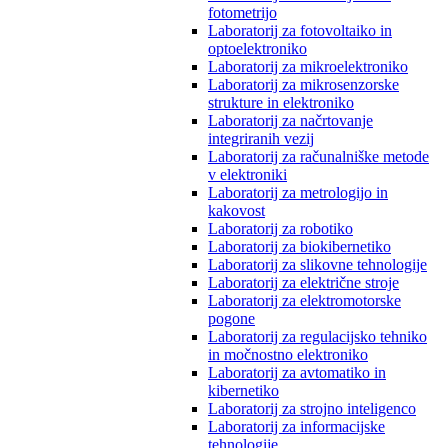
fotometrijo
Laboratorij za fotovoltaiko in
optoelektroniko
Laboratorij za mikroelektroniko
Laboratorij za mikrosenzorske
strukture in elektroniko
Laboratorij za načrtovanje
integriranih vezij
Laboratorij za računalniške metode
v elektroniki
Laboratorij za metrologijo in
kakovost
Laboratorij za robotiko
Laboratorij za biokibernetiko
Laboratorij za slikovne tehnologije
Laboratorij za električne stroje
Laboratorij za elektromotorske
pogone
Laboratorij za regulacijsko tehniko
in močnostno elektroniko
Laboratorij za avtomatiko in
kibernetiko
Laboratorij za strojno inteligenco
Laboratorij za informacijske
tehnologije