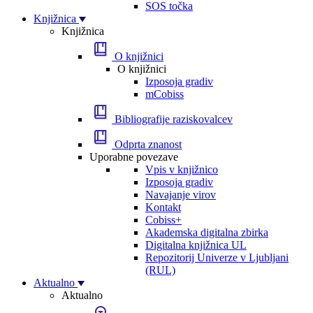
SOS točka
Knjižnica
Knjižnica
O knjižnici
O knjižnici
Izposoja gradiv
mCobiss
Bibliografije raziskovalcev
Odprta znanost
Uporabne povezave
Vpis v knjižnico
Izposoja gradiv
Navajanje virov
Kontakt
Cobiss+
Akademska digitalna zbirka
Digitalna knjižnica UL
Repozitorij Univerze v Ljubljani
(RUL)
Aktualno
Aktualno