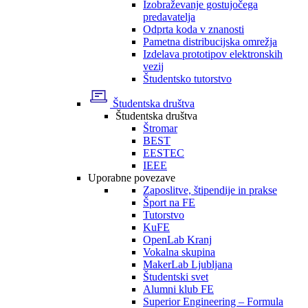
Izobraževanje gostujočega
predavatelja
Odprta koda v znanosti
Pametna distribucijska omrežja
Izdelava prototipov elektronskih
vezij
Študentsko tutorstvo
Študentska društva
Študentska društva
Štromar
BEST
EESTEC
IEEE
Uporabne povezave
Zaposlitve, štipendije in prakse
Šport na FE
Tutorstvo
KuFE
OpenLab Kranj
Vokalna skupina
MakerLab Ljubljana
Študentski svet
Alumni klub FE
Superior Engineering – Formula