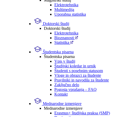
Magistrski študij
Elektrotehnika
Multimedija
Uporabna statistika
Doktorski študij
Doktorski študij
Elektrotehnika
Bioznanosti
Statistika
Študentska pisarna
Študentska pisarna
Vpis v študij
Študijski koledar in urnik
Študenti s posebnim statusom
Vloge in obrazci za študente
Pravilniki in navodila za študente
Zaključno delo
Pogosta vprašanja – FAQ
Kontakt
Mednarodne izmenjave
Mednarodne izmenjave
Erasmus+ študijska praksa (SMP)