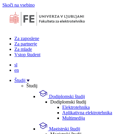
Skoči na vsebino
Za zaposlene
Za partnerje
Za mlade
Vstop študent
sl
en
Študij
Študij
Dodiplomski študij
Dodiplomski študij
Elektrotehnika
Aplikativna elektrotehnika
Multimedija
Magistrski študij