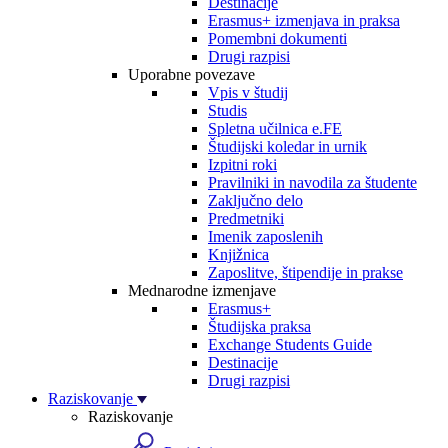
Destinacije
Erasmus+ izmenjava in praksa
Pomembni dokumenti
Drugi razpisi
Uporabne povezave
Vpis v študij
Studis
Spletna učilnica e.FE
Študijski koledar in urnik
Izpitni roki
Pravilniki in navodila za študente
Zaključno delo
Predmetniki
Imenik zaposlenih
Knjižnica
Zaposlitve, štipendije in prakse
Mednarodne izmenjave
Erasmus+
Študijska praksa
Exchange Students Guide
Destinacije
Drugi razpisi
Raziskovanje
Raziskovanje