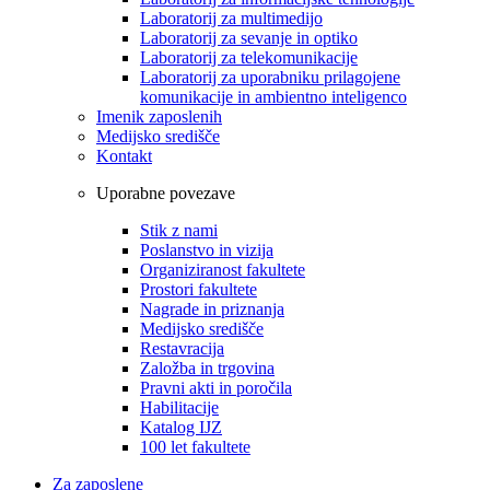
Laboratorij za multimedijo
Laboratorij za sevanje in optiko
Laboratorij za telekomunikacije
Laboratorij za uporabniku prilagojene
komunikacije in ambientno inteligenco
Imenik zaposlenih
Medijsko središče
Kontakt
Uporabne povezave
Stik z nami
Poslanstvo in vizija
Organiziranost fakultete
Prostori fakultete
Nagrade in priznanja
Medijsko središče
Restavracija
Založba in trgovina
Pravni akti in poročila
Habilitacije
Katalog IJZ
100 let fakultete
Za zaposlene