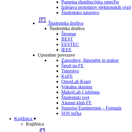
Pametna distribucijska omrežja
Izdelava prototipov elektronskih vezij
Študentsko tutorstvo
Študentska društva
Študentska društva
Štromar
BEST
EESTEC
IEEE
Uporabne povezave
Zaposlitve, štipendije in prakse
Šport na FE
Tutorstvo
KuFE
OpenLab Kranj
Vokalna skupina
MakerLab Ljubljana
Študentski svet
Alumni klub FE
Superior Engineering – Formula
SOS točka
Knjižnica
Knjižnica