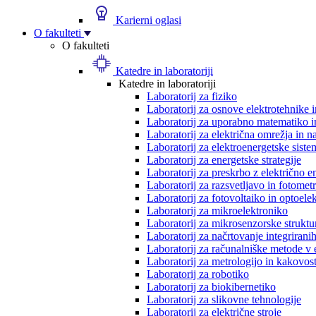
Karierni oglasi
O fakulteti
O fakulteti
Katedre in laboratoriji
Katedre in laboratoriji
Laboratorij za fiziko
Laboratorij za osnove elektrotehnike 
Laboratorij za uporabno matematiko in
Laboratorij za električna omrežja in n
Laboratorij za elektroenergetske siste
Laboratorij za energetske strategije
Laboratorij za preskrbo z električno e
Laboratorij za razsvetljavo in fotometr
Laboratorij za fotovoltaiko in optoele
Laboratorij za mikroelektroniko
Laboratorij za mikrosenzorske struktur
Laboratorij za načrtovanje integriranih
Laboratorij za računalniške metode v 
Laboratorij za metrologijo in kakovos
Laboratorij za robotiko
Laboratorij za biokibernetiko
Laboratorij za slikovne tehnologije
Laboratorij za električne stroje