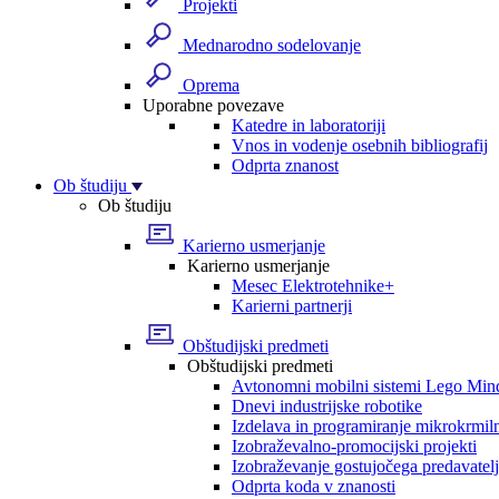
Projekti
Mednarodno sodelovanje
Oprema
Uporabne povezave
Katedre in laboratoriji
Vnos in vodenje osebnih bibliografij
Odprta znanost
Ob študiju
Ob študiju
Karierno usmerjanje
Karierno usmerjanje
Mesec Elektrotehnike+
Karierni partnerji
Obštudijski predmeti
Obštudijski predmeti
Avtonomni mobilni sistemi Lego Min
Dnevi industrijske robotike
Izdelava in programiranje mikrokrmil
Izobraževalno-promocijski projekti
Izobraževanje gostujočega predavatel
Odprta koda v znanosti