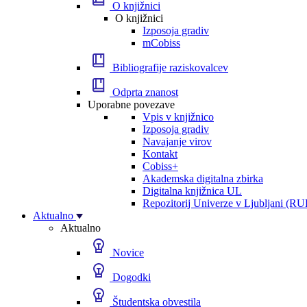
O knjižnici
O knjižnici
Izposoja gradiv
mCobiss
Bibliografije raziskovalcev
Odprta znanost
Uporabne povezave
Vpis v knjižnico
Izposoja gradiv
Navajanje virov
Kontakt
Cobiss+
Akademska digitalna zbirka
Digitalna knjižnica UL
Repozitorij Univerze v Ljubljani (RU
Aktualno
Aktualno
Novice
Dogodki
Študentska obvestila