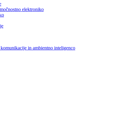
e
n močnostno elektroniko
iko
je
 komunikacije in ambientno inteligenco