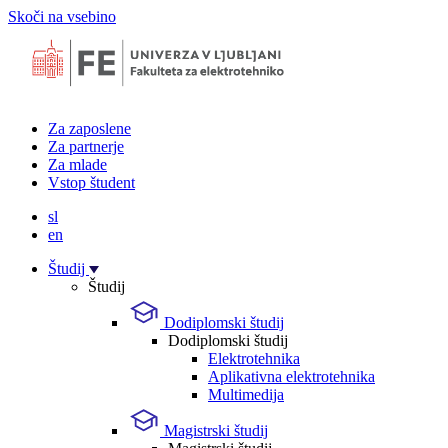
Skoči na vsebino
Za zaposlene
Za partnerje
Za mlade
Vstop študent
sl
en
Študij
Študij
Dodiplomski študij
Dodiplomski študij
Elektrotehnika
Aplikativna elektrotehnika
Multimedija
Magistrski študij