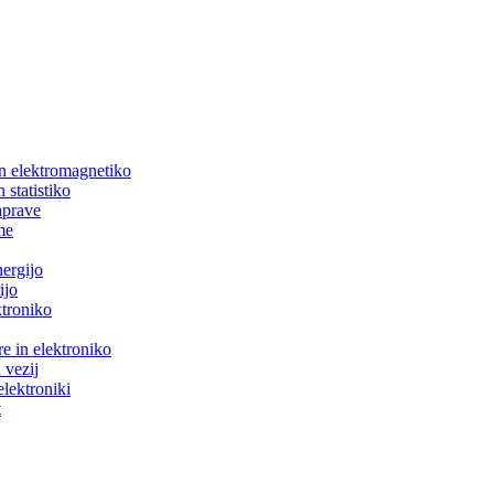
in elektromagnetiko
 statistiko
aprave
me
nergijo
ijo
ktroniko
e in elektroniko
 vezij
elektroniki
t