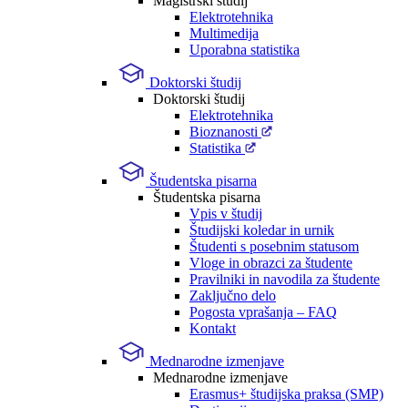
Magistrski študij
Elektrotehnika
Multimedija
Uporabna statistika
Doktorski študij
Doktorski študij
Elektrotehnika
Bioznanosti
Statistika
Študentska pisarna
Študentska pisarna
Vpis v študij
Študijski koledar in urnik
Študenti s posebnim statusom
Vloge in obrazci za študente
Pravilniki in navodila za študente
Zaključno delo
Pogosta vprašanja – FAQ
Kontakt
Mednarodne izmenjave
Mednarodne izmenjave
Erasmus+ študijska praksa (SMP)