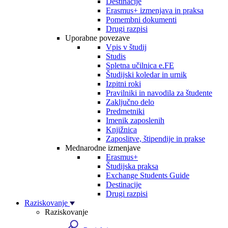
Destinacije
Erasmus+ izmenjava in praksa
Pomembni dokumenti
Drugi razpisi
Uporabne povezave
Vpis v študij
Studis
Spletna učilnica e.FE
Študijski koledar in urnik
Izpitni roki
Pravilniki in navodila za študente
Zaključno delo
Predmetniki
Imenik zaposlenih
Knjižnica
Zaposlitve, štipendije in prakse
Mednarodne izmenjave
Erasmus+
Študijska praksa
Exchange Students Guide
Destinacije
Drugi razpisi
Raziskovanje
Raziskovanje