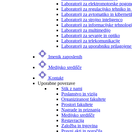
Laboratorij za elektromotorske pogon
Laboratorij za regulacijsko tehniko i
Laboratorij za avtomatiko in kibernet
Laboratorij za strojno inteligenco
Laboratorij za informacijske tehnologi
Laboratorij za multimedijo
Laboratorij za sevanje in optiko
Laboratorij za telekomunikacije
Laboratorij za uporabniku prilagojene
Imenik zaposlenih
Medijsko središče
Kontakt
Uporabne povezave
Stik z nami
Poslanstvo in vizija
Organiziranost fakultete
Prostori fakultete
Nagrade in priznanja
Medijsko središče
Restavracija
Založba in trgovina
Pravni akti in poročila