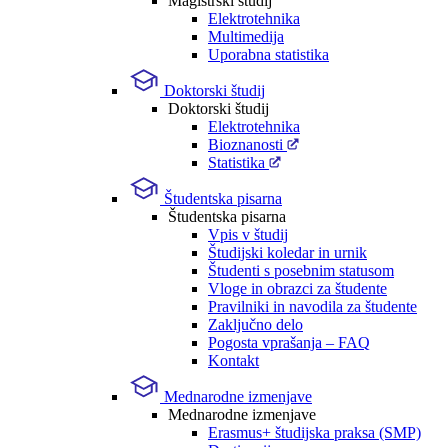
Magistrski študij
Elektrotehnika
Multimedija
Uporabna statistika
Doktorski študij
Doktorski študij
Elektrotehnika
Bioznanosti
Statistika
Študentska pisarna
Študentska pisarna
Vpis v študij
Študijski koledar in urnik
Študenti s posebnim statusom
Vloge in obrazci za študente
Pravilniki in navodila za študente
Zaključno delo
Pogosta vprašanja – FAQ
Kontakt
Mednarodne izmenjave
Mednarodne izmenjave
Erasmus+ študijska praksa (SMP)