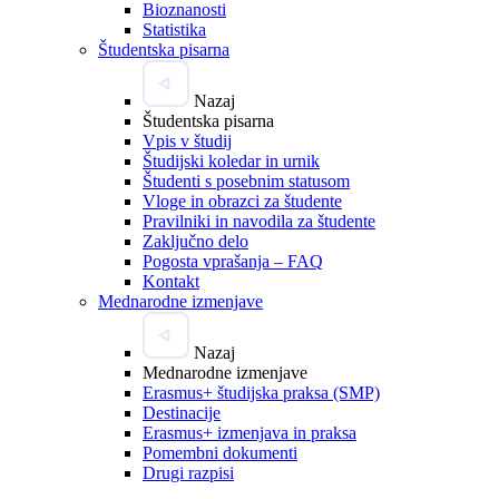
Bioznanosti
Statistika
Študentska pisarna
Nazaj
Študentska pisarna
Vpis v študij
Študijski koledar in urnik
Študenti s posebnim statusom
Vloge in obrazci za študente
Pravilniki in navodila za študente
Zaključno delo
Pogosta vprašanja – FAQ
Kontakt
Mednarodne izmenjave
Nazaj
Mednarodne izmenjave
Erasmus+ študijska praksa (SMP)
Destinacije
Erasmus+ izmenjava in praksa
Pomembni dokumenti
Drugi razpisi