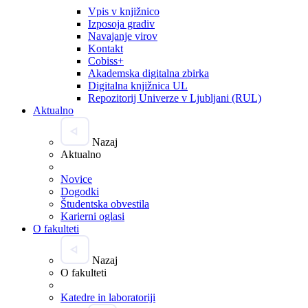
Vpis v knjižnico
Izposoja gradiv
Navajanje virov
Kontakt
Cobiss+
Akademska digitalna zbirka
Digitalna knjižnica UL
Repozitorij Univerze v Ljubljani (RUL)
Aktualno
Nazaj
Aktualno
Novice
Dogodki
Študentska obvestila
Karierni oglasi
O fakulteti
Nazaj
O fakulteti
Katedre in laboratoriji