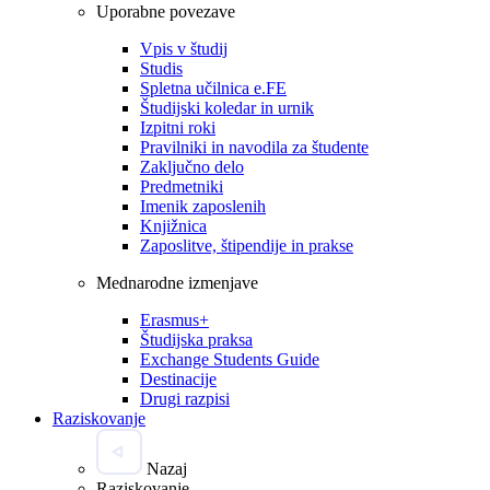
Uporabne povezave
Vpis v študij
Studis
Spletna učilnica e.FE
Študijski koledar in urnik
Izpitni roki
Pravilniki in navodila za študente
Zaključno delo
Predmetniki
Imenik zaposlenih
Knjižnica
Zaposlitve, štipendije in prakse
Mednarodne izmenjave
Erasmus+
Študijska praksa
Exchange Students Guide
Destinacije
Drugi razpisi
Raziskovanje
Nazaj
Raziskovanje