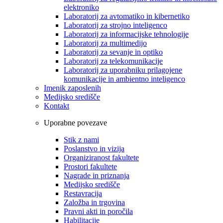
elektroniko
Laboratorij za avtomatiko in kibernetiko
Laboratorij za strojno inteligenco
Laboratorij za informacijske tehnologije
Laboratorij za multimedijo
Laboratorij za sevanje in optiko
Laboratorij za telekomunikacije
Laboratorij za uporabniku prilagojene
komunikacije in ambientno inteligenco
Imenik zaposlenih
Medijsko središče
Kontakt
Uporabne povezave
Stik z nami
Poslanstvo in vizija
Organiziranost fakultete
Prostori fakultete
Nagrade in priznanja
Medijsko središče
Restavracija
Založba in trgovina
Pravni akti in poročila
Habilitacije