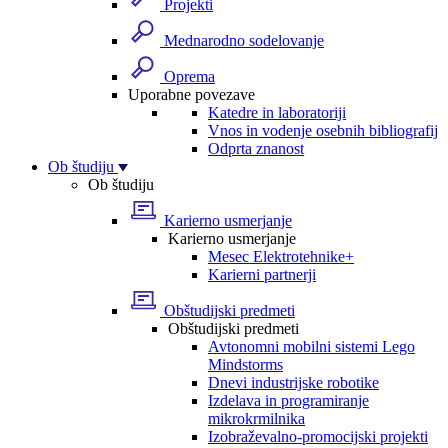
Projekti
Mednarodno sodelovanje
Oprema
Uporabne povezave
Katedre in laboratoriji
Vnos in vodenje osebnih bibliografij
Odprta znanost
Ob študiju
Ob študiju
Karierno usmerjanje
Karierno usmerjanje
Mesec Elektrotehnike+
Karierni partnerji
Obštudijski predmeti
Obštudijski predmeti
Avtonomni mobilni sistemi Lego
Mindstorms
Dnevi industrijske robotike
Izdelava in programiranje
mikrokrmilnika
Izobraževalno-promocijski projekti