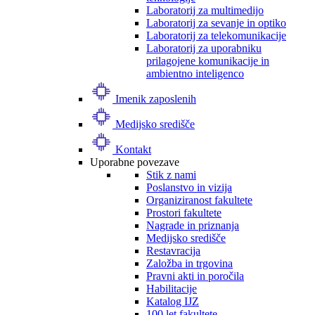
Laboratorij za multimedijo
Laboratorij za sevanje in optiko
Laboratorij za telekomunikacije
Laboratorij za uporabniku
prilagojene komunikacije in
ambientno inteligenco
Imenik zaposlenih
Medijsko središče
Kontakt
Uporabne povezave
Stik z nami
Poslanstvo in vizija
Organiziranost fakultete
Prostori fakultete
Nagrade in priznanja
Medijsko središče
Restavracija
Založba in trgovina
Pravni akti in poročila
Habilitacije
Katalog IJZ
100 let fakultete