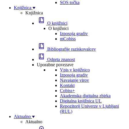
SOS točka
Knjižnica
Knjižnica
O knjižnici
O knjižnici
Izposoja gradiv
mCobiss
Bibliografije raziskovalcev
Odprta znanost
Uporabne povezave
Vpis v knjižnico
Izposoja gradiv
Navajanje virov
Kontakt
Cobiss+
Akademska digitalna zbirka
Digitalna knjižnica UL
Repozitorij Univerze v Ljubljani
(RUL)
Aktualno
Aktualno