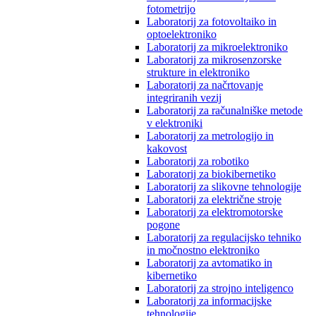
fotometrijo
Laboratorij za fotovoltaiko in
optoelektroniko
Laboratorij za mikroelektroniko
Laboratorij za mikrosenzorske
strukture in elektroniko
Laboratorij za načrtovanje
integriranih vezij
Laboratorij za računalniške metode
v elektroniki
Laboratorij za metrologijo in
kakovost
Laboratorij za robotiko
Laboratorij za biokibernetiko
Laboratorij za slikovne tehnologije
Laboratorij za električne stroje
Laboratorij za elektromotorske
pogone
Laboratorij za regulacijsko tehniko
in močnostno elektroniko
Laboratorij za avtomatiko in
kibernetiko
Laboratorij za strojno inteligenco
Laboratorij za informacijske
tehnologije