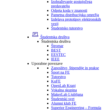
Izobraževanje gostujočega
predavatelja
Odprta koda v znanosti
Pametna distribucijska omrežja
Izdelava prototipov elektronskih
vezij
Študentsko tutorstvo
Študentska društva
Študentska društva
Štromar
BEST
EESTEC
IEEE
Uporabne povezave
Zaposlitve, štipendije in prakse
Šport na FE
Tutorstvo
KuFE
OpenLab Kranj
Vokalna skupina
MakerLab Ljubljana
Študentski svet
Alumni klub FE
Superior Engineering – Formula