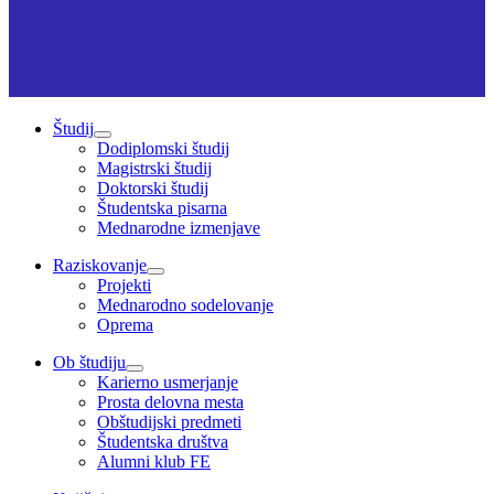
Študij
Dodiplomski študij
Magistrski študij
Doktorski študij
Študentska pisarna
Mednarodne izmenjave
Raziskovanje
Projekti
Mednarodno sodelovanje
Oprema
Ob študiju
Karierno usmerjanje
Prosta delovna mesta
Obštudijski predmeti
Študentska društva
Alumni klub FE