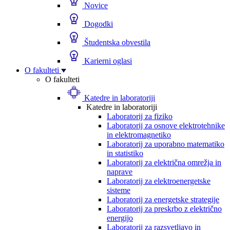
Novice
Dogodki
Študentska obvestila
Karierni oglasi
O fakulteti
O fakulteti
Katedre in laboratoriji
Katedre in laboratoriji
Laboratorij za fiziko
Laboratorij za osnove elektrotehnike
in elektromagnetiko
Laboratorij za uporabno matematiko
in statistiko
Laboratorij za električna omrežja in
naprave
Laboratorij za elektroenergetske
sisteme
Laboratorij za energetske strategije
Laboratorij za preskrbo z električno
energijo
Laboratorij za razsvetljavo in