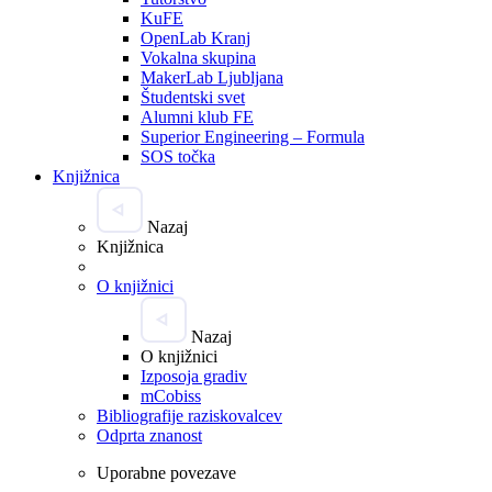
KuFE
OpenLab Kranj
Vokalna skupina
MakerLab Ljubljana
Študentski svet
Alumni klub FE
Superior Engineering – Formula
SOS točka
Knjižnica
Nazaj
Knjižnica
O knjižnici
Nazaj
O knjižnici
Izposoja gradiv
mCobiss
Bibliografije raziskovalcev
Odprta znanost
Uporabne povezave