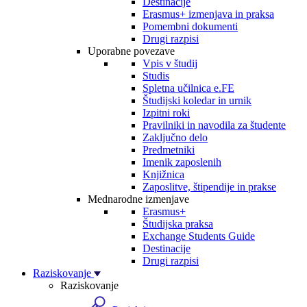
Destinacije
Erasmus+ izmenjava in praksa
Pomembni dokumenti
Drugi razpisi
Uporabne povezave
Vpis v študij
Studis
Spletna učilnica e.FE
Študijski koledar in urnik
Izpitni roki
Pravilniki in navodila za študente
Zaključno delo
Predmetniki
Imenik zaposlenih
Knjižnica
Zaposlitve, štipendije in prakse
Mednarodne izmenjave
Erasmus+
Študijska praksa
Exchange Students Guide
Destinacije
Drugi razpisi
Raziskovanje
Raziskovanje