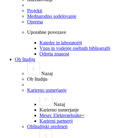
Projekti
Mednarodno sodelovanje
Oprema
Uporabne povezave
Katedre in laboratoriji
Vnos in vodenje osebnih bibliografij
Odprta znanost
Ob študiju
Nazaj
Ob študiju
Karierno usmerjanje
Nazaj
Karierno usmerjanje
Mesec Elektrotehnike+
Karierni partnerji
Obštudijski predmeti