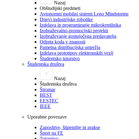
Nazaj
Obštudijski predmeti
Avtonomni mobilni sistemi Lego Mindstorms
Dnevi industrijske robotike
Izdelava in programiranje mikrokrmilnika
Izobraževalno-promocijski projekti
Izobraževanje gostujočega predavatelja
Odprta koda v znanosti
Pametna distribucijska omrežja
Izdelava prototipov elektronskih vezij
Študentsko tutorstvo
Študentska društva
Nazaj
Študentska društva
Štromar
BEST
EESTEC
IEEE
Uporabne povezave
Zaposlitve, štipendije in prakse
Šport na FE
Tutorstvo