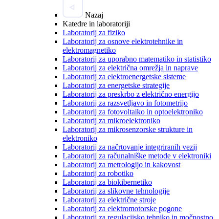
Nazaj
Katedre in laboratoriji
Laboratorij za fiziko
Laboratorij za osnove elektrotehnike in
elektromagnetiko
Laboratorij za uporabno matematiko in statistiko
Laboratorij za električna omrežja in naprave
Laboratorij za elektroenergetske sisteme
Laboratorij za energetske strategije
Laboratorij za preskrbo z električno energijo
Laboratorij za razsvetljavo in fotometrijo
Laboratorij za fotovoltaiko in optoelektroniko
Laboratorij za mikroelektroniko
Laboratorij za mikrosenzorske strukture in
elektroniko
Laboratorij za načrtovanje integriranih vezij
Laboratorij za računalniške metode v elektroniki
Laboratorij za metrologijo in kakovost
Laboratorij za robotiko
Laboratorij za biokibernetiko
Laboratorij za slikovne tehnologije
Laboratorij za električne stroje
Laboratorij za elektromotorske pogone
Laboratorij za regulacijsko tehniko in močnostno