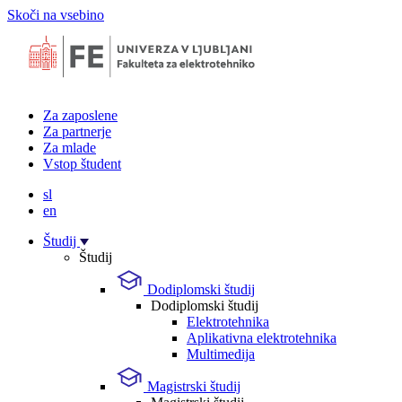
Skoči na vsebino
Za zaposlene
Za partnerje
Za mlade
Vstop študent
sl
en
Študij
Študij
Dodiplomski študij
Dodiplomski študij
Elektrotehnika
Aplikativna elektrotehnika
Multimedija
Magistrski študij