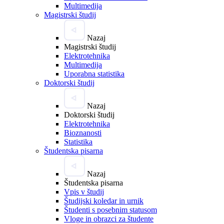
Multimedija
Magistrski študij
Nazaj
Magistrski študij
Elektrotehnika
Multimedija
Uporabna statistika
Doktorski študij
Nazaj
Doktorski študij
Elektrotehnika
Bioznanosti
Statistika
Študentska pisarna
Nazaj
Študentska pisarna
Vpis v študij
Študijski koledar in urnik
Študenti s posebnim statusom
Vloge in obrazci za študente