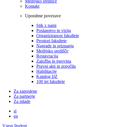
Medijsko središče
Kontakt
Uporabne povezave
Stik z nami
Poslanstvo in vizija
Organiziranost fakultete
Prostori fakultete
Nagrade in priznanja
Medijsko središče
Restavracija
Založba in trgovina
Pravni akti in poročila
Habilitacije
Katalog IJZ
100 let fakultete
Za zaposlene
Za partnerje
Za mlade
sl
en
Vstop študent