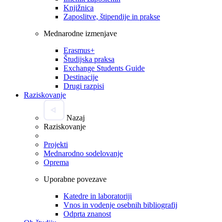
Knjižnica
Zaposlitve, štipendije in prakse
Mednarodne izmenjave
Erasmus+
Študijska praksa
Exchange Students Guide
Destinacije
Drugi razpisi
Raziskovanje
Nazaj
Raziskovanje
Projekti
Mednarodno sodelovanje
Oprema
Uporabne povezave
Katedre in laboratoriji
Vnos in vodenje osebnih bibliografij
Odprta znanost