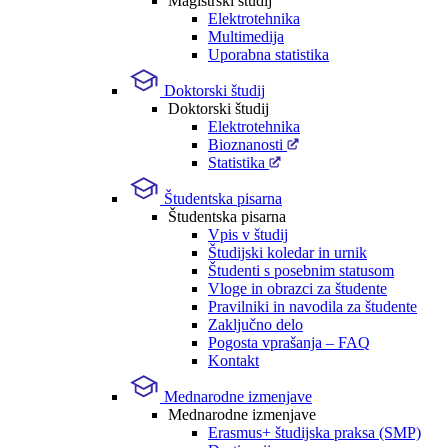
Magistrski študij
Elektrotehnika
Multimedija
Uporabna statistika
Doktorski študij
Doktorski študij
Elektrotehnika
Bioznanosti
Statistika
Študentska pisarna
Študentska pisarna
Vpis v študij
Študijski koledar in urnik
Študenti s posebnim statusom
Vloge in obrazci za študente
Pravilniki in navodila za študente
Zaključno delo
Pogosta vprašanja – FAQ
Kontakt
Mednarodne izmenjave
Mednarodne izmenjave
Erasmus+ študijska praksa (SMP)