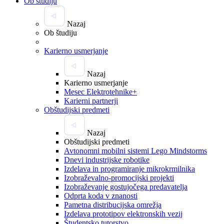
Ob študiju
Nazaj
Ob študiju
Karierno usmerjanje
Nazaj
Karierno usmerjanje
Mesec Elektrotehnike+
Karierni partnerji
Obštudijski predmeti
Nazaj
Obštudijski predmeti
Avtonomni mobilni sistemi Lego Mindstorms
Dnevi industrijske robotike
Izdelava in programiranje mikrokrmilnika
Izobraževalno-promocijski projekti
Izobraževanje gostujočega predavatelja
Odprta koda v znanosti
Pametna distribucijska omrežja
Izdelava prototipov elektronskih vezij
Študentsko tutorstvo