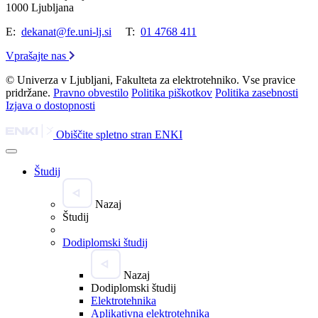
1000 Ljubljana
E:
dekanat@fe.uni-lj.si
T:
01 4768 411
Vprašajte nas
© Univerza v Ljubljani, Fakulteta za elektrotehniko. Vse pravice
pridržane.
Pravno obvestilo
Politika piškotkov
Politika zasebnosti
Izjava o dostopnosti
Obiščite spletno stran ENKI
Študij
Nazaj
Študij
Dodiplomski študij
Nazaj
Dodiplomski študij
Elektrotehnika
Aplikativna elektrotehnika