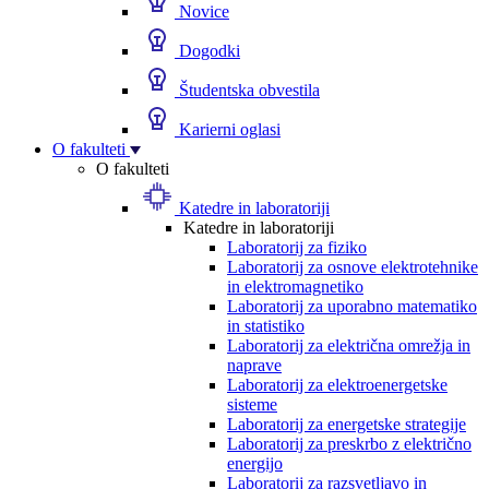
Novice
Dogodki
Študentska obvestila
Karierni oglasi
O fakulteti
O fakulteti
Katedre in laboratoriji
Katedre in laboratoriji
Laboratorij za fiziko
Laboratorij za osnove elektrotehnike
in elektromagnetiko
Laboratorij za uporabno matematiko
in statistiko
Laboratorij za električna omrežja in
naprave
Laboratorij za elektroenergetske
sisteme
Laboratorij za energetske strategije
Laboratorij za preskrbo z električno
energijo
Laboratorij za razsvetljavo in