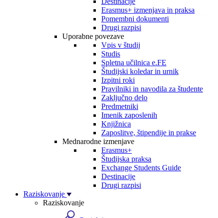
Destinacije
Erasmus+ izmenjava in praksa
Pomembni dokumenti
Drugi razpisi
Uporabne povezave
Vpis v študij
Studis
Spletna učilnica e.FE
Študijski koledar in urnik
Izpitni roki
Pravilniki in navodila za študente
Zaključno delo
Predmetniki
Imenik zaposlenih
Knjižnica
Zaposlitve, štipendije in prakse
Mednarodne izmenjave
Erasmus+
Študijska praksa
Exchange Students Guide
Destinacije
Drugi razpisi
Raziskovanje
Raziskovanje