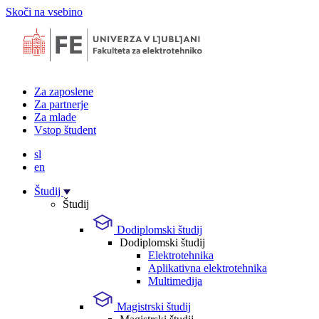
Skoči na vsebino
Za zaposlene
Za partnerje
Za mlade
Vstop študent
sl
en
Študij
Študij
Dodiplomski študij
Dodiplomski študij
Elektrotehnika
Aplikativna elektrotehnika
Multimedija
Magistrski študij