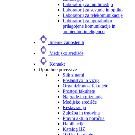
Laboratorij za multimedijo
Laboratorij za sevanje in optiko
Laboratorij za telekomunikacije
Laboratorij za uporabniku
prilagojene komunikacije in
ambientno inteligenco
Imenik zaposlenih
Medijsko središče
Kontakt
Uporabne povezave
Stik z nami
Poslanstvo in vizija
Organiziranost fakultete
Prostori fakultete
Nagrade in priznanja
Medijsko središče
Restavracija
Založba in trgovina
Pravni akti in poročila
Habilitacije
Katalog IJZ
100 let fakultete