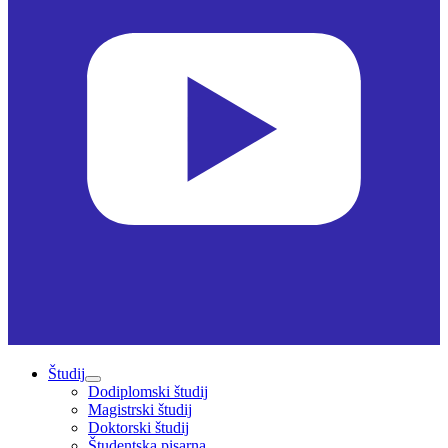
Študij
Dodiplomski študij
Magistrski študij
Doktorski študij
Študentska pisarna