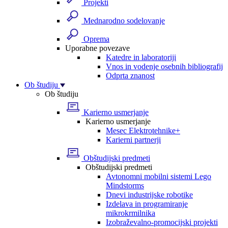
Projekti
Mednarodno sodelovanje
Oprema
Uporabne povezave
Katedre in laboratoriji
Vnos in vodenje osebnih bibliografij
Odprta znanost
Ob študiju
Ob študiju
Karierno usmerjanje
Karierno usmerjanje
Mesec Elektrotehnike+
Karierni partnerji
Obštudijski predmeti
Obštudijski predmeti
Avtonomni mobilni sistemi Lego
Mindstorms
Dnevi industrijske robotike
Izdelava in programiranje
mikrokrmilnika
Izobraževalno-promocijski projekti