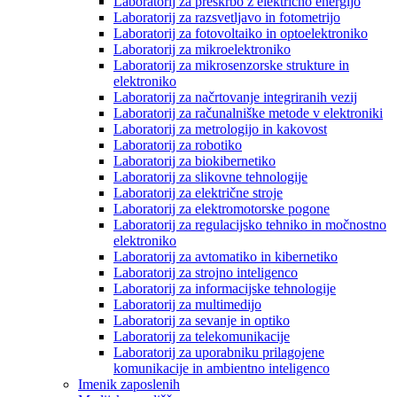
Laboratorij za preskrbo z električno energijo
Laboratorij za razsvetljavo in fotometrijo
Laboratorij za fotovoltaiko in optoelektroniko
Laboratorij za mikroelektroniko
Laboratorij za mikrosenzorske strukture in
elektroniko
Laboratorij za načrtovanje integriranih vezij
Laboratorij za računalniške metode v elektroniki
Laboratorij za metrologijo in kakovost
Laboratorij za robotiko
Laboratorij za biokibernetiko
Laboratorij za slikovne tehnologije
Laboratorij za električne stroje
Laboratorij za elektromotorske pogone
Laboratorij za regulacijsko tehniko in močnostno
elektroniko
Laboratorij za avtomatiko in kibernetiko
Laboratorij za strojno inteligenco
Laboratorij za informacijske tehnologije
Laboratorij za multimedijo
Laboratorij za sevanje in optiko
Laboratorij za telekomunikacije
Laboratorij za uporabniku prilagojene
komunikacije in ambientno inteligenco
Imenik zaposlenih