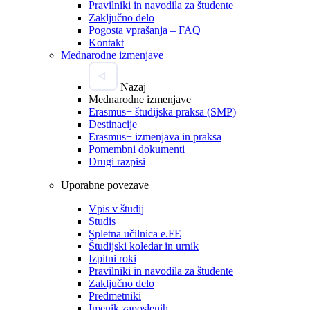
Pravilniki in navodila za študente
Zaključno delo
Pogosta vprašanja – FAQ
Kontakt
Mednarodne izmenjave
Nazaj
Mednarodne izmenjave
Erasmus+ študijska praksa (SMP)
Destinacije
Erasmus+ izmenjava in praksa
Pomembni dokumenti
Drugi razpisi
Uporabne povezave
Vpis v študij
Studis
Spletna učilnica e.FE
Študijski koledar in urnik
Izpitni roki
Pravilniki in navodila za študente
Zaključno delo
Predmetniki
Imenik zaposlenih