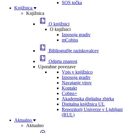
SOS točka
Knjižnica
Knjižnica
O knjižnici
O knjižnici
Izposoja gradiv
mCobiss
Bibliografije raziskovalcev
Odprta znanost
Uporabne povezave
Vpis v knjižnico
Izposoja gradiv
Navajanje virov
Kontakt
Cobiss+
Akademska digitalna zbirka
Digitalna knjižnica UL
Repozitorij Univerze v Ljubljani
(RUL)
Aktualno
Aktualno