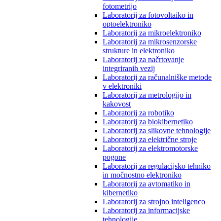
fotometrijo
Laboratorij za fotovoltaiko in
optoelektroniko
Laboratorij za mikroelektroniko
Laboratorij za mikrosenzorske
strukture in elektroniko
Laboratorij za načrtovanje
integriranih vezij
Laboratorij za računalniške metode
v elektroniki
Laboratorij za metrologijo in
kakovost
Laboratorij za robotiko
Laboratorij za biokibernetiko
Laboratorij za slikovne tehnologije
Laboratorij za električne stroje
Laboratorij za elektromotorske
pogone
Laboratorij za regulacijsko tehniko
in močnostno elektroniko
Laboratorij za avtomatiko in
kibernetiko
Laboratorij za strojno inteligenco
Laboratorij za informacijske
tehnologije