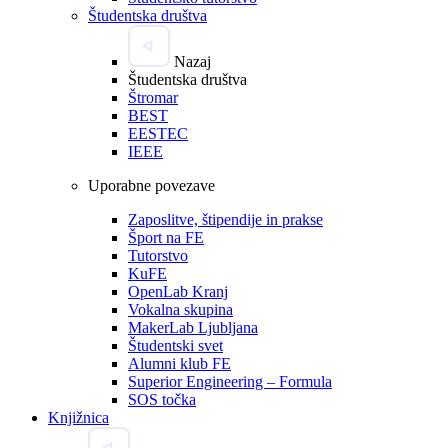
Študentska društva
Nazaj
Študentska društva
Štromar
BEST
EESTEC
IEEE
Uporabne povezave
Zaposlitve, štipendije in prakse
Šport na FE
Tutorstvo
KuFE
OpenLab Kranj
Vokalna skupina
MakerLab Ljubljana
Študentski svet
Alumni klub FE
Superior Engineering – Formula
SOS točka
Knjižnica