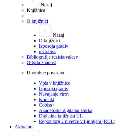
Nazaj
Knjižnica
O knjižnici
Nazaj
O knjižnici
Izposoja gradiv
mCobiss
Bibliografije raziskovalcev
Odprta znanost
Uporabne povezave
Vpis v knjižnico
Izposoja gradiv
Navajanje virov
Kontakt
Cobiss+
Akademska digitalna zbirka
Digitalna knjižnica UL
Repozitorij Univerze v Ljubljani (RUL)
Aktualno