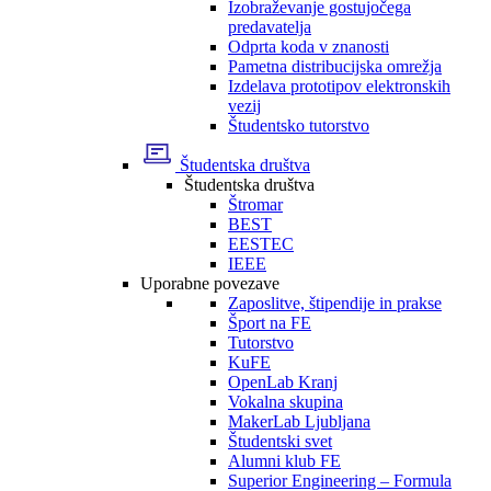
Izobraževanje gostujočega
predavatelja
Odprta koda v znanosti
Pametna distribucijska omrežja
Izdelava prototipov elektronskih
vezij
Študentsko tutorstvo
Študentska društva
Študentska društva
Štromar
BEST
EESTEC
IEEE
Uporabne povezave
Zaposlitve, štipendije in prakse
Šport na FE
Tutorstvo
KuFE
OpenLab Kranj
Vokalna skupina
MakerLab Ljubljana
Študentski svet
Alumni klub FE
Superior Engineering – Formula