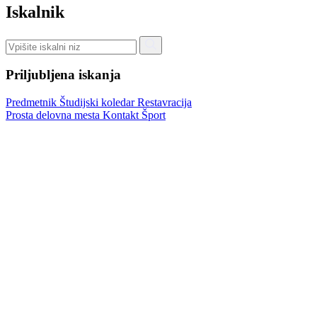
Iskalnik
Priljubljena iskanja
Predmetnik
Študijski koledar
Restavracija
Prosta delovna mesta
Kontakt
Šport