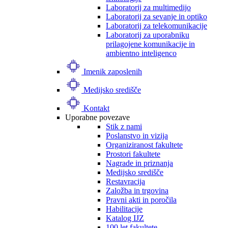
Laboratorij za multimedijo
Laboratorij za sevanje in optiko
Laboratorij za telekomunikacije
Laboratorij za uporabniku
prilagojene komunikacije in
ambientno inteligenco
Imenik zaposlenih
Medijsko središče
Kontakt
Uporabne povezave
Stik z nami
Poslanstvo in vizija
Organiziranost fakultete
Prostori fakultete
Nagrade in priznanja
Medijsko središče
Restavracija
Založba in trgovina
Pravni akti in poročila
Habilitacije
Katalog IJZ
100 let fakultete