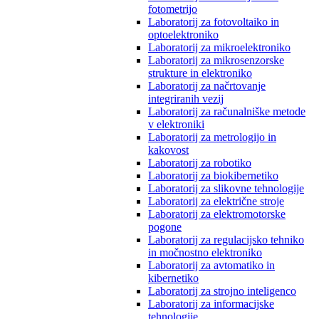
fotometrijo
Laboratorij za fotovoltaiko in
optoelektroniko
Laboratorij za mikroelektroniko
Laboratorij za mikrosenzorske
strukture in elektroniko
Laboratorij za načrtovanje
integriranih vezij
Laboratorij za računalniške metode
v elektroniki
Laboratorij za metrologijo in
kakovost
Laboratorij za robotiko
Laboratorij za biokibernetiko
Laboratorij za slikovne tehnologije
Laboratorij za električne stroje
Laboratorij za elektromotorske
pogone
Laboratorij za regulacijsko tehniko
in močnostno elektroniko
Laboratorij za avtomatiko in
kibernetiko
Laboratorij za strojno inteligenco
Laboratorij za informacijske
tehnologije