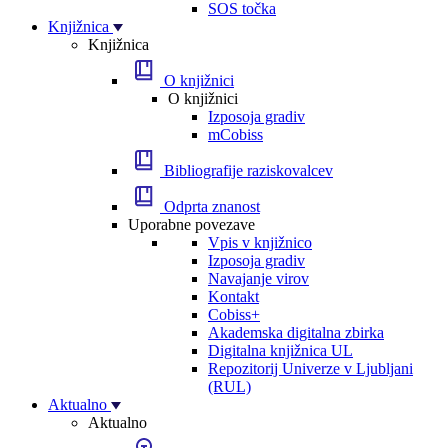
SOS točka
Knjižnica
Knjižnica
O knjižnici
O knjižnici
Izposoja gradiv
mCobiss
Bibliografije raziskovalcev
Odprta znanost
Uporabne povezave
Vpis v knjižnico
Izposoja gradiv
Navajanje virov
Kontakt
Cobiss+
Akademska digitalna zbirka
Digitalna knjižnica UL
Repozitorij Univerze v Ljubljani
(RUL)
Aktualno
Aktualno