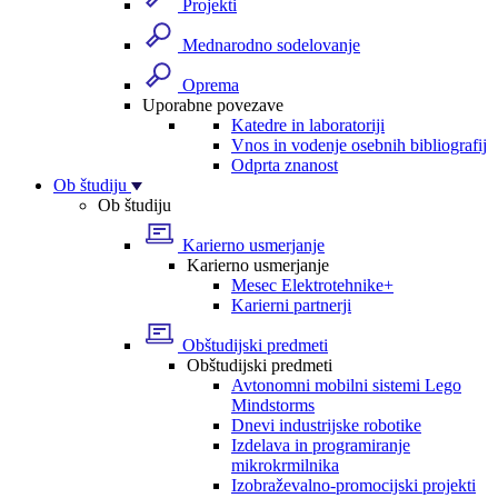
Projekti
Mednarodno sodelovanje
Oprema
Uporabne povezave
Katedre in laboratoriji
Vnos in vodenje osebnih bibliografij
Odprta znanost
Ob študiju
Ob študiju
Karierno usmerjanje
Karierno usmerjanje
Mesec Elektrotehnike+
Karierni partnerji
Obštudijski predmeti
Obštudijski predmeti
Avtonomni mobilni sistemi Lego
Mindstorms
Dnevi industrijske robotike
Izdelava in programiranje
mikrokrmilnika
Izobraževalno-promocijski projekti