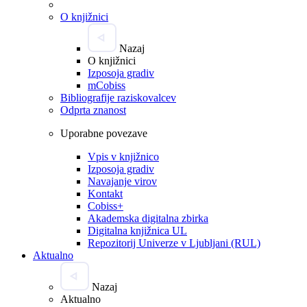
O knjižnici
Nazaj
O knjižnici
Izposoja gradiv
mCobiss
Bibliografije raziskovalcev
Odprta znanost
Uporabne povezave
Vpis v knjižnico
Izposoja gradiv
Navajanje virov
Kontakt
Cobiss+
Akademska digitalna zbirka
Digitalna knjižnica UL
Repozitorij Univerze v Ljubljani (RUL)
Aktualno
Nazaj
Aktualno