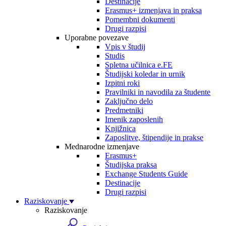
Destinacije
Erasmus+ izmenjava in praksa
Pomembni dokumenti
Drugi razpisi
Uporabne povezave
Vpis v študij
Studis
Spletna učilnica e.FE
Študijski koledar in urnik
Izpitni roki
Pravilniki in navodila za študente
Zaključno delo
Predmetniki
Imenik zaposlenih
Knjižnica
Zaposlitve, štipendije in prakse
Mednarodne izmenjave
Erasmus+
Študijska praksa
Exchange Students Guide
Destinacije
Drugi razpisi
Raziskovanje
Raziskovanje