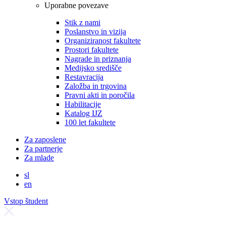
Uporabne povezave
Stik z nami
Poslanstvo in vizija
Organiziranost fakultete
Prostori fakultete
Nagrade in priznanja
Medijsko središče
Restavracija
Založba in trgovina
Pravni akti in poročila
Habilitacije
Katalog IJZ
100 let fakultete
Za zaposlene
Za partnerje
Za mlade
sl
en
Vstop študent