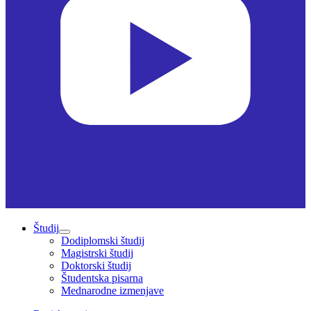
Študij
Dodiplomski študij
Magistrski študij
Doktorski študij
Študentska pisarna
Mednarodne izmenjave