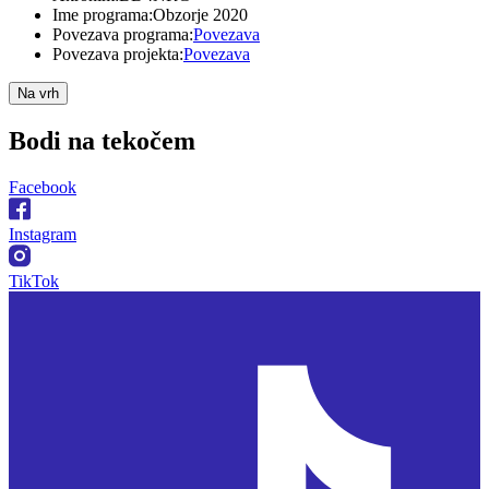
Ime programa:
Obzorje 2020
Povezava programa:
Povezava
Povezava projekta:
Povezava
Na vrh
Bodi na
tekočem
Facebook
Instagram
TikTok