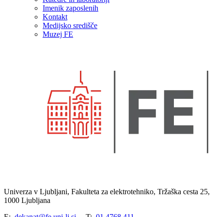
Imenik zaposlenih
Kontakt
Medijsko središče
Muzej FE
Univerza v Ljubljani, Fakulteta za elektrotehniko, Tržaška cesta 25,
1000 Ljubljana
E:
dekanat@fe.uni-lj.si
T:
01 4768 411