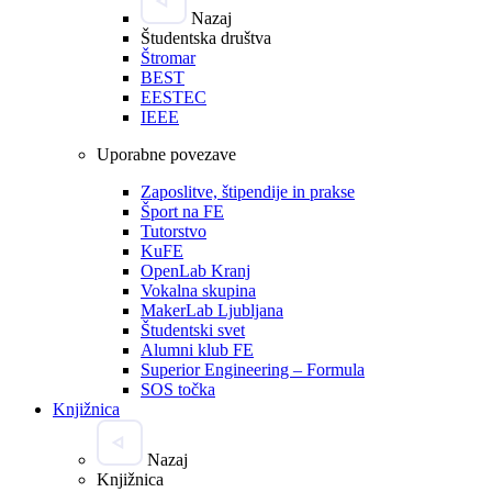
Nazaj
Študentska društva
Štromar
BEST
EESTEC
IEEE
Uporabne povezave
Zaposlitve, štipendije in prakse
Šport na FE
Tutorstvo
KuFE
OpenLab Kranj
Vokalna skupina
MakerLab Ljubljana
Študentski svet
Alumni klub FE
Superior Engineering – Formula
SOS točka
Knjižnica
Nazaj
Knjižnica