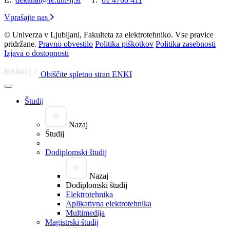
Vprašajte nas
© Univerza v Ljubljani, Fakulteta za elektrotehniko. Vse pravice
pridržane.
Pravno obvestilo
Politika piškotkov
Politika zasebnosti
Izjava o dostopnosti
Obiščite spletno stran ENKI
Študij
Nazaj
Študij
Dodiplomski študij
Nazaj
Dodiplomski študij
Elektrotehnika
Aplikativna elektrotehnika
Multimedija
Magistrski študij