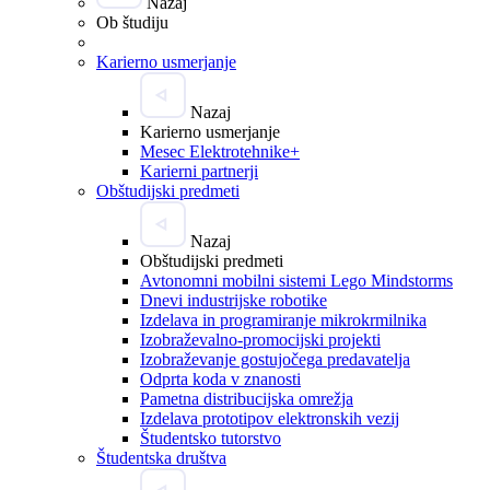
Nazaj
Ob študiju
Karierno usmerjanje
Nazaj
Karierno usmerjanje
Mesec Elektrotehnike+
Karierni partnerji
Obštudijski predmeti
Nazaj
Obštudijski predmeti
Avtonomni mobilni sistemi Lego Mindstorms
Dnevi industrijske robotike
Izdelava in programiranje mikrokrmilnika
Izobraževalno-promocijski projekti
Izobraževanje gostujočega predavatelja
Odprta koda v znanosti
Pametna distribucijska omrežja
Izdelava prototipov elektronskih vezij
Študentsko tutorstvo
Študentska društva