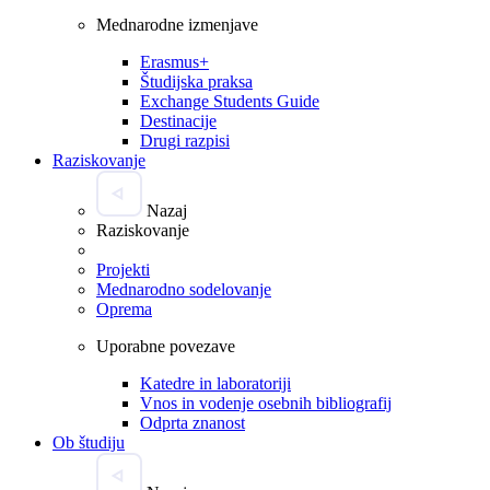
Mednarodne izmenjave
Erasmus+
Študijska praksa
Exchange Students Guide
Destinacije
Drugi razpisi
Raziskovanje
Nazaj
Raziskovanje
Projekti
Mednarodno sodelovanje
Oprema
Uporabne povezave
Katedre in laboratoriji
Vnos in vodenje osebnih bibliografij
Odprta znanost
Ob študiju