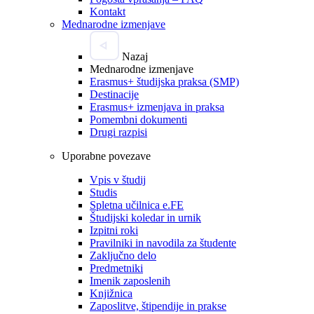
Kontakt
Mednarodne izmenjave
Nazaj
Mednarodne izmenjave
Erasmus+ študijska praksa (SMP)
Destinacije
Erasmus+ izmenjava in praksa
Pomembni dokumenti
Drugi razpisi
Uporabne povezave
Vpis v študij
Studis
Spletna učilnica e.FE
Študijski koledar in urnik
Izpitni roki
Pravilniki in navodila za študente
Zaključno delo
Predmetniki
Imenik zaposlenih
Knjižnica
Zaposlitve, štipendije in prakse