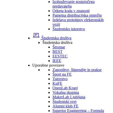
Izobraževanje gostujočega
predavatelja
Odprta koda v znanosti
Pametna distribucijska omrežja
Izdelava prototipov elektronskih
vezij
Študentsko tutorstvo
Študentska društva
Študentska društva
Štromar
BEST
EESTEC
IEEE
Uporabne povezave
Zaposlitve, štipendije in prakse
Šport na FE
Tutorstvo
KuFE
OpenLab Kranj
Vokalna skupina
MakerLab Ljubljana
Študentski svet
Alumni klub FE
Superior Engineering – Formula