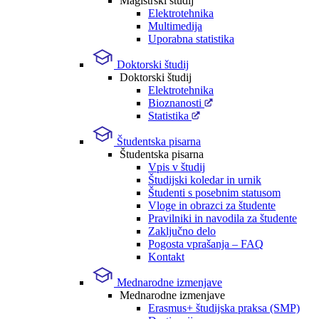
Magistrski študij
Elektrotehnika
Multimedija
Uporabna statistika
Doktorski študij
Doktorski študij
Elektrotehnika
Bioznanosti
Statistika
Študentska pisarna
Študentska pisarna
Vpis v študij
Študijski koledar in urnik
Študenti s posebnim statusom
Vloge in obrazci za študente
Pravilniki in navodila za študente
Zaključno delo
Pogosta vprašanja – FAQ
Kontakt
Mednarodne izmenjave
Mednarodne izmenjave
Erasmus+ študijska praksa (SMP)