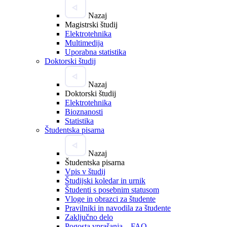
Nazaj
Magistrski študij
Elektrotehnika
Multimedija
Uporabna statistika
Doktorski študij
Nazaj
Doktorski študij
Elektrotehnika
Bioznanosti
Statistika
Študentska pisarna
Nazaj
Študentska pisarna
Vpis v študij
Študijski koledar in urnik
Študenti s posebnim statusom
Vloge in obrazci za študente
Pravilniki in navodila za študente
Zaključno delo
Pogosta vprašanja – FAQ