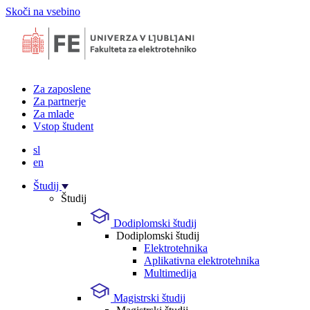
Skoči na vsebino
Za zaposlene
Za partnerje
Za mlade
Vstop študent
sl
en
Študij
Študij
Dodiplomski študij
Dodiplomski študij
Elektrotehnika
Aplikativna elektrotehnika
Multimedija
Magistrski študij