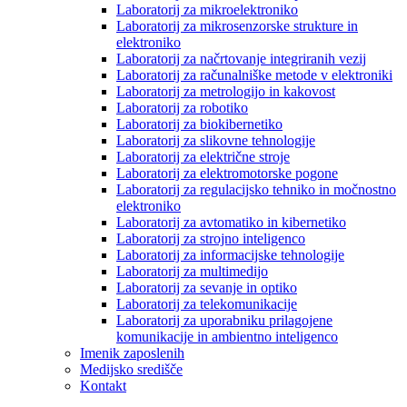
Laboratorij za mikroelektroniko
Laboratorij za mikrosenzorske strukture in
elektroniko
Laboratorij za načrtovanje integriranih vezij
Laboratorij za računalniške metode v elektroniki
Laboratorij za metrologijo in kakovost
Laboratorij za robotiko
Laboratorij za biokibernetiko
Laboratorij za slikovne tehnologije
Laboratorij za električne stroje
Laboratorij za elektromotorske pogone
Laboratorij za regulacijsko tehniko in močnostno
elektroniko
Laboratorij za avtomatiko in kibernetiko
Laboratorij za strojno inteligenco
Laboratorij za informacijske tehnologije
Laboratorij za multimedijo
Laboratorij za sevanje in optiko
Laboratorij za telekomunikacije
Laboratorij za uporabniku prilagojene
komunikacije in ambientno inteligenco
Imenik zaposlenih
Medijsko središče
Kontakt