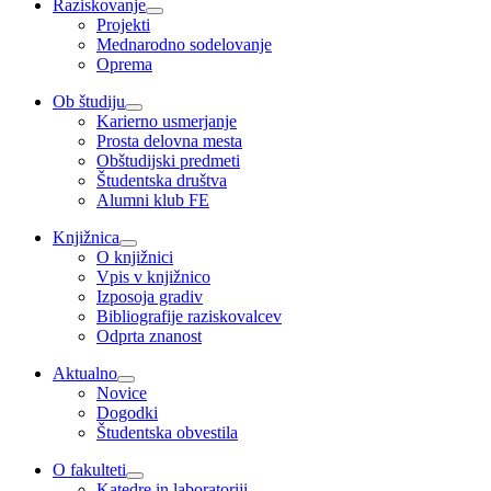
Raziskovanje
Projekti
Mednarodno sodelovanje
Oprema
Ob študiju
Karierno usmerjanje
Prosta delovna mesta
Obštudijski predmeti
Študentska društva
Alumni klub FE
Knjižnica
O knjižnici
Vpis v knjižnico
Izposoja gradiv
Bibliografije raziskovalcev
Odprta znanost
Aktualno
Novice
Dogodki
Študentska obvestila
O fakulteti
Katedre in laboratoriji