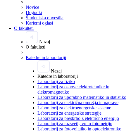
Novice
Dogodki
Študentska obvestila
Karierni oglasi
O fakulteti
Nazaj
O fakulteti
Katedre in laboratoriji
Nazaj
Katedre in laboratoriji
Laboratorij za fiziko
Laboratorij za osnove elektrotehnike in
elektromagnetiko
Laboratorij za uporabno matematiko in statistiko
Laboratorij za električna omrežja in naprave
Laboratorij za elektroenergetske sisteme
Laboratorij za energetske strategije
Laboratorij za preskrbo z električno energijo
Laboratorij za razsvetljavo in fotometrijo
Laboratorij za fotovoltaiko in optoelektroniko