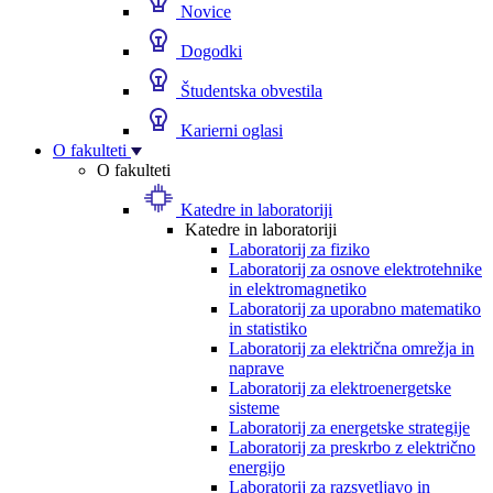
Novice
Dogodki
Študentska obvestila
Karierni oglasi
O fakulteti
O fakulteti
Katedre in laboratoriji
Katedre in laboratoriji
Laboratorij za fiziko
Laboratorij za osnove elektrotehnike
in elektromagnetiko
Laboratorij za uporabno matematiko
in statistiko
Laboratorij za električna omrežja in
naprave
Laboratorij za elektroenergetske
sisteme
Laboratorij za energetske strategije
Laboratorij za preskrbo z električno
energijo
Laboratorij za razsvetljavo in