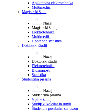
Aplikativna elektrotehnika
Multimedija
Magistrski študij
Nazaj
Magistrski študij
Elektrotehnika
Multimedija
Uporabna statistika
Doktorski študij
Nazaj
Doktorski študij
Elektrotehnika
Bioznanosti
Statistika
Študentska pisarna
Nazaj
Študentska pisarna
Vpis v študij
Študijski koledar in urnik
Študenti s posebnim statusom