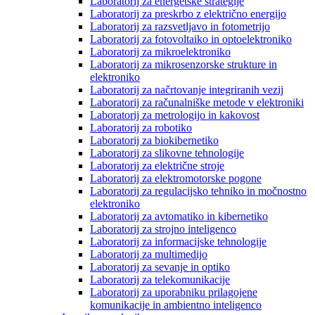
Laboratorij za energetske strategije
Laboratorij za preskrbo z električno energijo
Laboratorij za razsvetljavo in fotometrijo
Laboratorij za fotovoltaiko in optoelektroniko
Laboratorij za mikroelektroniko
Laboratorij za mikrosenzorske strukture in
elektroniko
Laboratorij za načrtovanje integriranih vezij
Laboratorij za računalniške metode v elektroniki
Laboratorij za metrologijo in kakovost
Laboratorij za robotiko
Laboratorij za biokibernetiko
Laboratorij za slikovne tehnologije
Laboratorij za električne stroje
Laboratorij za elektromotorske pogone
Laboratorij za regulacijsko tehniko in močnostno
elektroniko
Laboratorij za avtomatiko in kibernetiko
Laboratorij za strojno inteligenco
Laboratorij za informacijske tehnologije
Laboratorij za multimedijo
Laboratorij za sevanje in optiko
Laboratorij za telekomunikacije
Laboratorij za uporabniku prilagojene
komunikacije in ambientno inteligenco