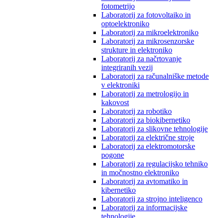
fotometrijo
Laboratorij za fotovoltaiko in
optoelektroniko
Laboratorij za mikroelektroniko
Laboratorij za mikrosenzorske
strukture in elektroniko
Laboratorij za načrtovanje
integriranih vezij
Laboratorij za računalniške metode
v elektroniki
Laboratorij za metrologijo in
kakovost
Laboratorij za robotiko
Laboratorij za biokibernetiko
Laboratorij za slikovne tehnologije
Laboratorij za električne stroje
Laboratorij za elektromotorske
pogone
Laboratorij za regulacijsko tehniko
in močnostno elektroniko
Laboratorij za avtomatiko in
kibernetiko
Laboratorij za strojno inteligenco
Laboratorij za informacijske
tehnologije