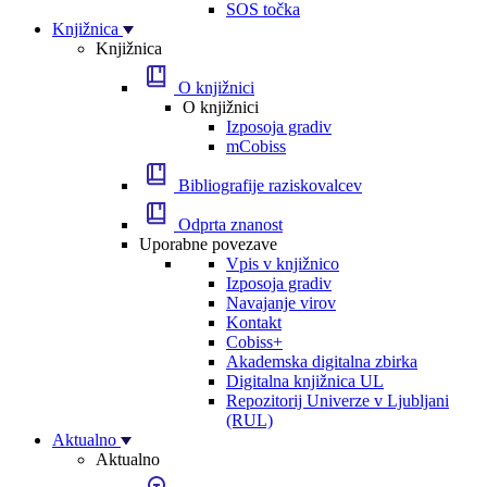
SOS točka
Knjižnica
Knjižnica
O knjižnici
O knjižnici
Izposoja gradiv
mCobiss
Bibliografije raziskovalcev
Odprta znanost
Uporabne povezave
Vpis v knjižnico
Izposoja gradiv
Navajanje virov
Kontakt
Cobiss+
Akademska digitalna zbirka
Digitalna knjižnica UL
Repozitorij Univerze v Ljubljani
(RUL)
Aktualno
Aktualno