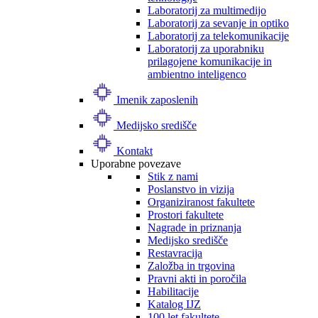
Laboratorij za multimedijo
Laboratorij za sevanje in optiko
Laboratorij za telekomunikacije
Laboratorij za uporabniku
prilagojene komunikacije in
ambientno inteligenco
Imenik zaposlenih
Medijsko središče
Kontakt
Uporabne povezave
Stik z nami
Poslanstvo in vizija
Organiziranost fakultete
Prostori fakultete
Nagrade in priznanja
Medijsko središče
Restavracija
Založba in trgovina
Pravni akti in poročila
Habilitacije
Katalog IJZ
100 let fakultete