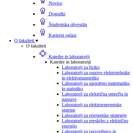
Novice
Dogodki
Študentska obvestila
Karierni oglasi
O fakulteti
O fakulteti
Katedre in laboratoriji
Katedre in laboratoriji
Laboratorij za fiziko
Laboratorij za osnove elektrotehnike
in elektromagnetiko
Laboratorij za uporabno matematiko
in statistiko
Laboratorij za električna omrežja in
naprave
Laboratorij za elektroenergetske
sisteme
Laboratorij za energetske strategije
Laboratorij za preskrbo z električno
energijo
Laboratorij za razsvetljavo in