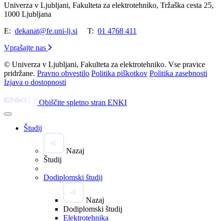
Univerza v Ljubljani, Fakulteta za elektrotehniko, Tržaška cesta 25,
1000 Ljubljana
E:
dekanat@fe.uni-lj.si
T:
01 4768 411
Vprašajte nas
© Univerza v Ljubljani, Fakulteta za elektrotehniko. Vse pravice
pridržane.
Pravno obvestilo
Politika piškotkov
Politika zasebnosti
Izjava o dostopnosti
Obiščite spletno stran ENKI
Študij
Nazaj
Študij
Dodiplomski študij
Nazaj
Dodiplomski študij
Elektrotehnika