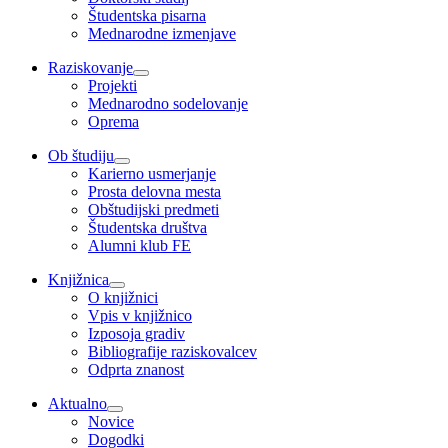
Študentska pisarna
Mednarodne izmenjave
Raziskovanje
Projekti
Mednarodno sodelovanje
Oprema
Ob študiju
Karierno usmerjanje
Prosta delovna mesta
Obštudijski predmeti
Študentska društva
Alumni klub FE
Knjižnica
O knjižnici
Vpis v knjižnico
Izposoja gradiv
Bibliografije raziskovalcev
Odprta znanost
Aktualno
Novice
Dogodki