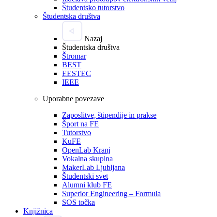
Študentsko tutorstvo
Študentska društva
Nazaj
Študentska društva
Štromar
BEST
EESTEC
IEEE
Uporabne povezave
Zaposlitve, štipendije in prakse
Šport na FE
Tutorstvo
KuFE
OpenLab Kranj
Vokalna skupina
MakerLab Ljubljana
Študentski svet
Alumni klub FE
Superior Engineering – Formula
SOS točka
Knjižnica