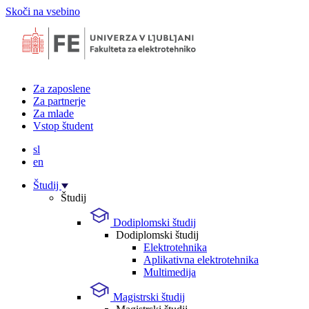
Skoči na vsebino
Za zaposlene
Za partnerje
Za mlade
Vstop študent
sl
en
Študij
Študij
Dodiplomski študij
Dodiplomski študij
Elektrotehnika
Aplikativna elektrotehnika
Multimedija
Magistrski študij