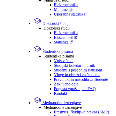
Magistrski študij
Elektrotehnika
Multimedija
Uporabna statistika
Doktorski študij
Doktorski študij
Elektrotehnika
Bioznanosti
Statistika
Študentska pisarna
Študentska pisarna
Vpis v študij
Študijski koledar in urnik
Študenti s posebnim statusom
Vloge in obrazci za študente
Pravilniki in navodila za študente
Zaključno delo
Pogosta vprašanja – FAQ
Kontakt
Mednarodne izmenjave
Mednarodne izmenjave
Erasmus+ študijska praksa (SMP)