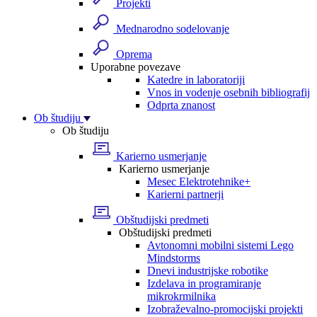
Projekti
Mednarodno sodelovanje
Oprema
Uporabne povezave
Katedre in laboratoriji
Vnos in vodenje osebnih bibliografij
Odprta znanost
Ob študiju
Ob študiju
Karierno usmerjanje
Karierno usmerjanje
Mesec Elektrotehnike+
Karierni partnerji
Obštudijski predmeti
Obštudijski predmeti
Avtonomni mobilni sistemi Lego
Mindstorms
Dnevi industrijske robotike
Izdelava in programiranje
mikrokrmilnika
Izobraževalno-promocijski projekti