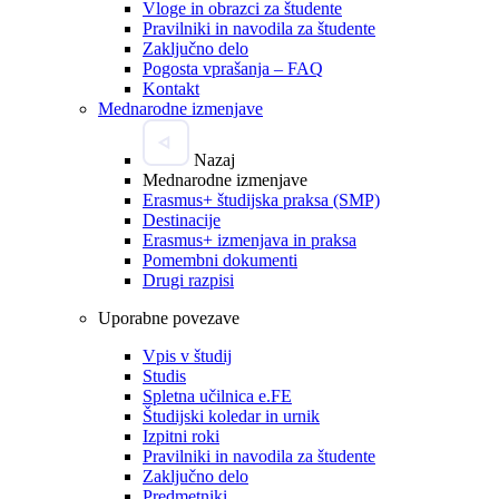
Vloge in obrazci za študente
Pravilniki in navodila za študente
Zaključno delo
Pogosta vprašanja – FAQ
Kontakt
Mednarodne izmenjave
Nazaj
Mednarodne izmenjave
Erasmus+ študijska praksa (SMP)
Destinacije
Erasmus+ izmenjava in praksa
Pomembni dokumenti
Drugi razpisi
Uporabne povezave
Vpis v študij
Studis
Spletna učilnica e.FE
Študijski koledar in urnik
Izpitni roki
Pravilniki in navodila za študente
Zaključno delo
Predmetniki