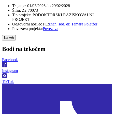
Trajanje:
01/03/2026 do 29/02/2028
Šifra:
Z2-70073
Tip projekta:
PODOKTORSKI RAZISKOVALNI
PROJEKT
Odgovorni nosilec FE:
znan. sod. dr. Tamara Polajžer
Povezava projekta:
Povezava
Na vrh
Bodi na
tekočem
Facebook
Instagram
TikTok