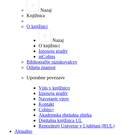
Nazaj
Knjižnica
O knjižnici
Nazaj
O knjižnici
Izposoja gradiv
mCobiss
Bibliografije raziskovalcev
Odprta znanost
Uporabne povezave
Vpis v knjižnico
Izposoja gradiv
Navajanje virov
Kontakt
Cobiss+
Akademska digitalna zbirka
Digitalna knjižnica UL
Repozitorij Univerze v Ljubljani (RUL)
Aktualno