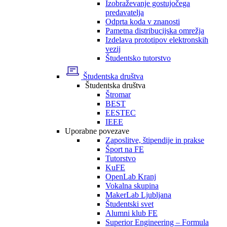
Izobraževanje gostujočega
predavatelja
Odprta koda v znanosti
Pametna distribucijska omrežja
Izdelava prototipov elektronskih
vezij
Študentsko tutorstvo
Študentska društva
Študentska društva
Štromar
BEST
EESTEC
IEEE
Uporabne povezave
Zaposlitve, štipendije in prakse
Šport na FE
Tutorstvo
KuFE
OpenLab Kranj
Vokalna skupina
MakerLab Ljubljana
Študentski svet
Alumni klub FE
Superior Engineering – Formula