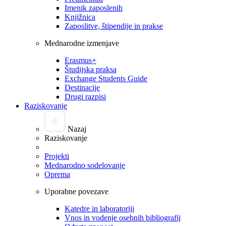
Imenik zaposlenih
Knjižnica
Zaposlitve, štipendije in prakse
Mednarodne izmenjave
Erasmus+
Študijska praksa
Exchange Students Guide
Destinacije
Drugi razpisi
Raziskovanje
Nazaj
Raziskovanje
Projekti
Mednarodno sodelovanje
Oprema
Uporabne povezave
Katedre in laboratoriji
Vnos in vodenje osebnih bibliografij