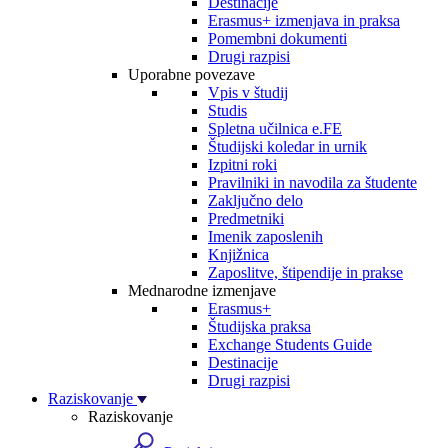
Destinacije
Erasmus+ izmenjava in praksa
Pomembni dokumenti
Drugi razpisi
Uporabne povezave
Vpis v študij
Studis
Spletna učilnica e.FE
Študijski koledar in urnik
Izpitni roki
Pravilniki in navodila za študente
Zaključno delo
Predmetniki
Imenik zaposlenih
Knjižnica
Zaposlitve, štipendije in prakse
Mednarodne izmenjave
Erasmus+
Študijska praksa
Exchange Students Guide
Destinacije
Drugi razpisi
Raziskovanje
Raziskovanje