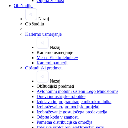
Odprta znanost
Ob študiju
Nazaj
Ob študiju
Karierno usmerjanje
Nazaj
Karierno usmerjanje
Mesec Elektrotehnike+
Karierni partnerji
Obštudijski predmeti
Nazaj
Obštudijski predmeti
Avtonomni mobilni sistemi Lego Mindstorms
Dnevi industrijske robotike
Izdelava in programiranje mikrokrmilnika
Izobraževalno-promocijski projekti
Izobraževanje gostujočega predavatelja
Odprta koda v znanosti
Pametna distribucijska omrežja
Izdelava prototipov elektronskih vezij