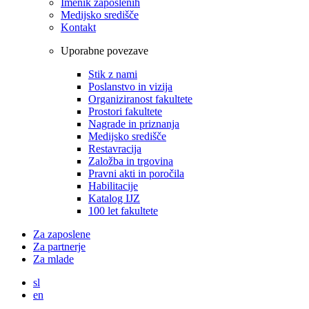
Imenik zaposlenih
Medijsko središče
Kontakt
Uporabne povezave
Stik z nami
Poslanstvo in vizija
Organiziranost fakultete
Prostori fakultete
Nagrade in priznanja
Medijsko središče
Restavracija
Založba in trgovina
Pravni akti in poročila
Habilitacije
Katalog IJZ
100 let fakultete
Za zaposlene
Za partnerje
Za mlade
sl
en