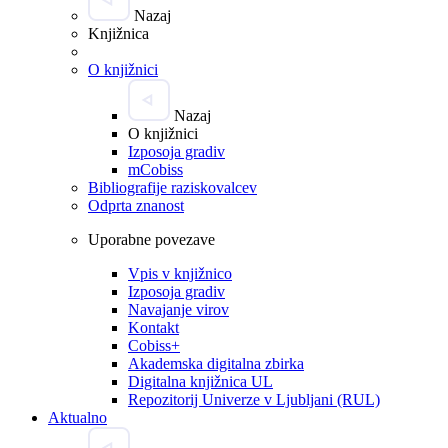
Nazaj
Knjižnica
O knjižnici
Nazaj
O knjižnici
Izposoja gradiv
mCobiss
Bibliografije raziskovalcev
Odprta znanost
Uporabne povezave
Vpis v knjižnico
Izposoja gradiv
Navajanje virov
Kontakt
Cobiss+
Akademska digitalna zbirka
Digitalna knjižnica UL
Repozitorij Univerze v Ljubljani (RUL)
Aktualno