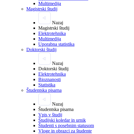
Multimedija
Magistrski študij
Nazaj
Magistrski študij
Elektrotehnika
Multimedija
Uporabna statistika
Doktorski študij
Nazaj
Doktorski študij
Elektrotehnika
Bioznanosti
Statistika
Študentska pisarna
Nazaj
Študentska pisarna
Vpis v študij
Študijski koledar in urnik
Študenti s posebnim statusom
Vloge in obrazci za študente