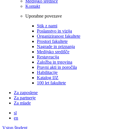
Medijsko središče
Kontakt
Uporabne povezave
Stik z nami
Poslanstvo in vizija
Organiziranost fakultete
Prostori fakultete
Nagrade in priznanja
Medijsko središče
Restavracija
Založba in trgovina
Pravni akti in poročila
Habilitacije
Katalog IJZ
100 let fakultete
Za zaposlene
Za partnerje
Za mlade
sl
en
Vstop študent