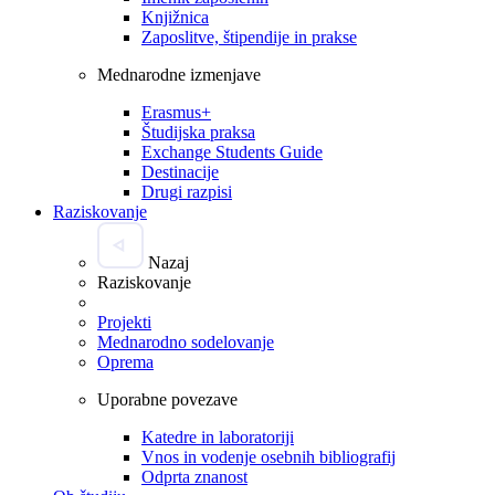
Knjižnica
Zaposlitve, štipendije in prakse
Mednarodne izmenjave
Erasmus+
Študijska praksa
Exchange Students Guide
Destinacije
Drugi razpisi
Raziskovanje
Nazaj
Raziskovanje
Projekti
Mednarodno sodelovanje
Oprema
Uporabne povezave
Katedre in laboratoriji
Vnos in vodenje osebnih bibliografij
Odprta znanost