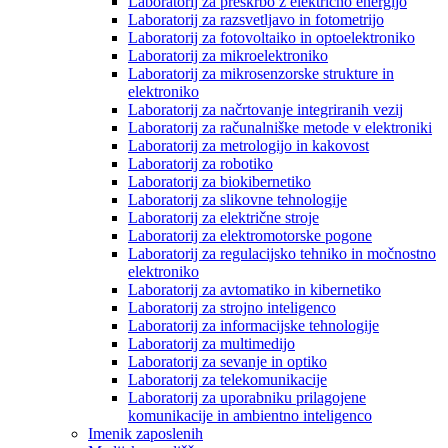
Laboratorij za preskrbo z električno energijo
Laboratorij za razsvetljavo in fotometrijo
Laboratorij za fotovoltaiko in optoelektroniko
Laboratorij za mikroelektroniko
Laboratorij za mikrosenzorske strukture in
elektroniko
Laboratorij za načrtovanje integriranih vezij
Laboratorij za računalniške metode v elektroniki
Laboratorij za metrologijo in kakovost
Laboratorij za robotiko
Laboratorij za biokibernetiko
Laboratorij za slikovne tehnologije
Laboratorij za električne stroje
Laboratorij za elektromotorske pogone
Laboratorij za regulacijsko tehniko in močnostno
elektroniko
Laboratorij za avtomatiko in kibernetiko
Laboratorij za strojno inteligenco
Laboratorij za informacijske tehnologije
Laboratorij za multimedijo
Laboratorij za sevanje in optiko
Laboratorij za telekomunikacije
Laboratorij za uporabniku prilagojene
komunikacije in ambientno inteligenco
Imenik zaposlenih