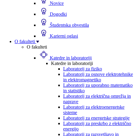
Novice
Dogodki
Študentska obvestila
Karierni oglasi
O fakulteti
O fakulteti
Katedre in laboratoriji
Katedre in laboratoriji
Laboratorij za fiziko
Laboratorij za osnove elektrotehnike
in elektromagnetiko
Laboratorij za uporabno matematiko
in statistiko
Laboratorij za električna omrežja in
naprave
Laboratorij za elektroenergetske
sisteme
Laboratorij za energetske strategije
Laboratorij za preskrbo z električno
energijo
Laboratorij za razsvetljavo in