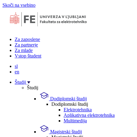
Skoči na vsebino
Za zaposlene
Za partnerje
Za mlade
Vstop študent
sl
en
Študij
Študij
Dodiplomski študij
Dodiplomski študij
Elektrotehnika
Aplikativna elektrotehnika
Multimedija
Magistrski študij