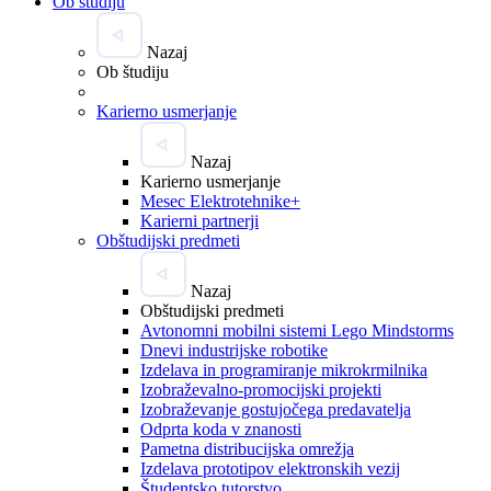
Ob študiju
Nazaj
Ob študiju
Karierno usmerjanje
Nazaj
Karierno usmerjanje
Mesec Elektrotehnike+
Karierni partnerji
Obštudijski predmeti
Nazaj
Obštudijski predmeti
Avtonomni mobilni sistemi Lego Mindstorms
Dnevi industrijske robotike
Izdelava in programiranje mikrokrmilnika
Izobraževalno-promocijski projekti
Izobraževanje gostujočega predavatelja
Odprta koda v znanosti
Pametna distribucijska omrežja
Izdelava prototipov elektronskih vezij
Študentsko tutorstvo