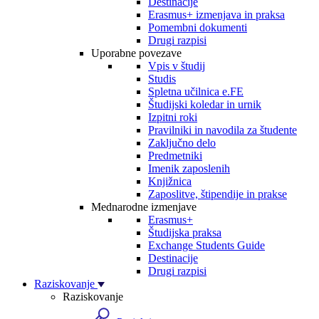
Destinacije
Erasmus+ izmenjava in praksa
Pomembni dokumenti
Drugi razpisi
Uporabne povezave
Vpis v študij
Studis
Spletna učilnica e.FE
Študijski koledar in urnik
Izpitni roki
Pravilniki in navodila za študente
Zaključno delo
Predmetniki
Imenik zaposlenih
Knjižnica
Zaposlitve, štipendije in prakse
Mednarodne izmenjave
Erasmus+
Študijska praksa
Exchange Students Guide
Destinacije
Drugi razpisi
Raziskovanje
Raziskovanje