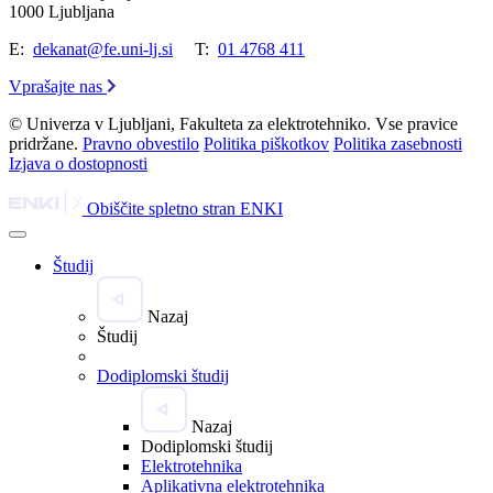
1000 Ljubljana
E:
dekanat@fe.uni-lj.si
T:
01 4768 411
Vprašajte nas
© Univerza v Ljubljani, Fakulteta za elektrotehniko. Vse pravice
pridržane.
Pravno obvestilo
Politika piškotkov
Politika zasebnosti
Izjava o dostopnosti
Obiščite spletno stran ENKI
Študij
Nazaj
Študij
Dodiplomski študij
Nazaj
Dodiplomski študij
Elektrotehnika
Aplikativna elektrotehnika