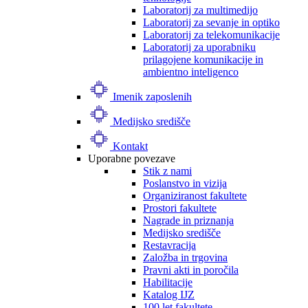
Laboratorij za multimedijo
Laboratorij za sevanje in optiko
Laboratorij za telekomunikacije
Laboratorij za uporabniku
prilagojene komunikacije in
ambientno inteligenco
Imenik zaposlenih
Medijsko središče
Kontakt
Uporabne povezave
Stik z nami
Poslanstvo in vizija
Organiziranost fakultete
Prostori fakultete
Nagrade in priznanja
Medijsko središče
Restavracija
Založba in trgovina
Pravni akti in poročila
Habilitacije
Katalog IJZ
100 let fakultete