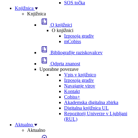
SOS točka
Knjižnica
Knjižnica
O knjižnici
O knjižnici
Izposoja gradiv
mCobiss
Bibliografije raziskovalcev
Odprta znanost
Uporabne povezave
Vpis v knjižnico
Izposoja gradiv
Navajanje virov
Kontakt
Cobiss+
Akademska digitalna zbirka
Digitalna knjižnica UL
Repozitorij Univerze v Ljubljani
(RUL)
Aktualno
Aktualno