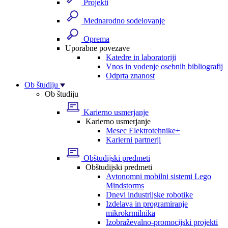
Projekti
Mednarodno sodelovanje
Oprema
Uporabne povezave
Katedre in laboratoriji
Vnos in vodenje osebnih bibliografij
Odprta znanost
Ob študiju
Ob študiju
Karierno usmerjanje
Karierno usmerjanje
Mesec Elektrotehnike+
Karierni partnerji
Obštudijski predmeti
Obštudijski predmeti
Avtonomni mobilni sistemi Lego
Mindstorms
Dnevi industrijske robotike
Izdelava in programiranje
mikrokrmilnika
Izobraževalno-promocijski projekti