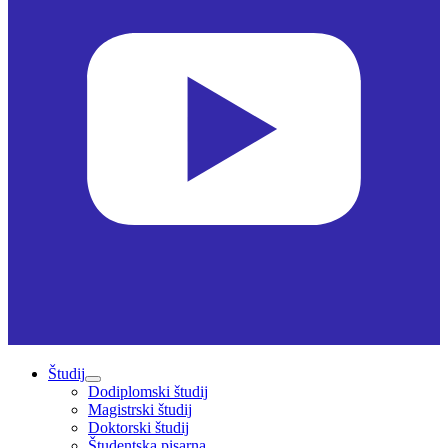
Študij
Dodiplomski študij
Magistrski študij
Doktorski študij
Študentska pisarna