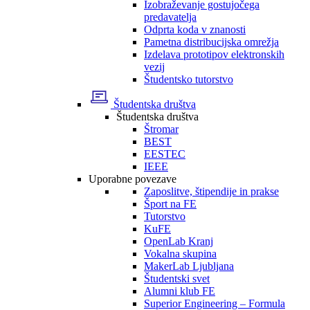
Izobraževanje gostujočega
predavatelja
Odprta koda v znanosti
Pametna distribucijska omrežja
Izdelava prototipov elektronskih
vezij
Študentsko tutorstvo
Študentska društva
Študentska društva
Štromar
BEST
EESTEC
IEEE
Uporabne povezave
Zaposlitve, štipendije in prakse
Šport na FE
Tutorstvo
KuFE
OpenLab Kranj
Vokalna skupina
MakerLab Ljubljana
Študentski svet
Alumni klub FE
Superior Engineering – Formula