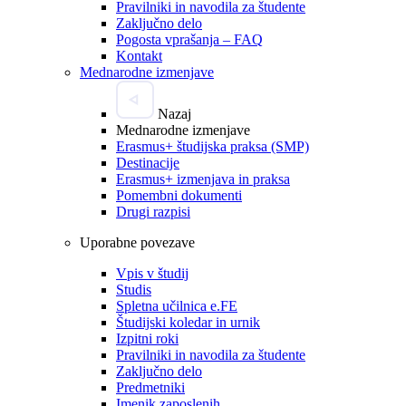
Pravilniki in navodila za študente
Zaključno delo
Pogosta vprašanja – FAQ
Kontakt
Mednarodne izmenjave
Nazaj
Mednarodne izmenjave
Erasmus+ študijska praksa (SMP)
Destinacije
Erasmus+ izmenjava in praksa
Pomembni dokumenti
Drugi razpisi
Uporabne povezave
Vpis v študij
Studis
Spletna učilnica e.FE
Študijski koledar in urnik
Izpitni roki
Pravilniki in navodila za študente
Zaključno delo
Predmetniki
Imenik zaposlenih