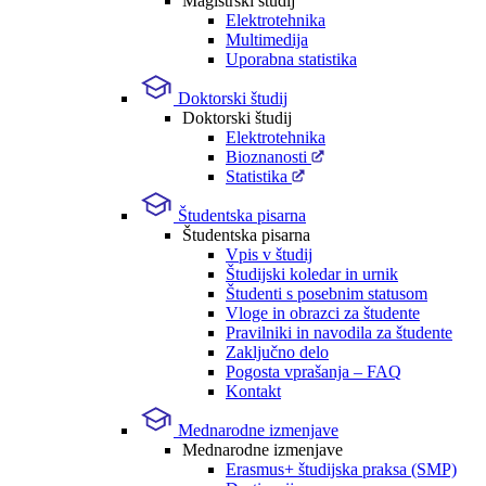
Magistrski študij
Elektrotehnika
Multimedija
Uporabna statistika
Doktorski študij
Doktorski študij
Elektrotehnika
Bioznanosti
Statistika
Študentska pisarna
Študentska pisarna
Vpis v študij
Študijski koledar in urnik
Študenti s posebnim statusom
Vloge in obrazci za študente
Pravilniki in navodila za študente
Zaključno delo
Pogosta vprašanja – FAQ
Kontakt
Mednarodne izmenjave
Mednarodne izmenjave
Erasmus+ študijska praksa (SMP)