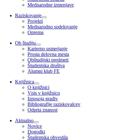
Mednarodne izmenjave
Raziskovanje
Projekti
Mednarodno sodelovanje
Oprema
Ob študiju
Karierno usmerjanje
Prosta delovna mesta
Obštudijski predmeti
Študentska društva
Alumni klub FE
Knjižnica
O knjižnici
Vpis v knjižnico
Izposoja gradiv
Bibliografije raziskovalcev
Odprta znanost
Aktualno
Novice
Dogodki
Študentska obvestila