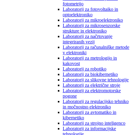
fotometrijo
Laboratorij za fotovoltaiko in
optoelektroniko
Laboratorij za mikroelektroniko
Laboratorij za mikrosenzorske
strukture in elektroniko
Laboratorij za načrtovanje
integriranih vezij
Laboratorij za računalniške metode
v elektroniki
Laboratorij za metrologijo in
kakovost
Laboratorij za robotiko
Laboratorij za biokibernetiko
Laboratorij za slikovne tehnologije
Laboratorij za električne stroje
Laboratorij za elektromotorske
pogone
Laboratorij za regulacijsko tehniko
in močnostno elektroniko
Laboratorij za avtomatiko in
kibernetiko
Laboratorij za strojno inteligenco
Laboratorij za informacijske
tehnologije