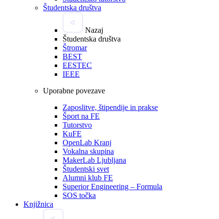
Študentska društva
Nazaj
Študentska društva
Štromar
BEST
EESTEC
IEEE
Uporabne povezave
Zaposlitve, štipendije in prakse
Šport na FE
Tutorstvo
KuFE
OpenLab Kranj
Vokalna skupina
MakerLab Ljubljana
Študentski svet
Alumni klub FE
Superior Engineering – Formula
SOS točka
Knjižnica