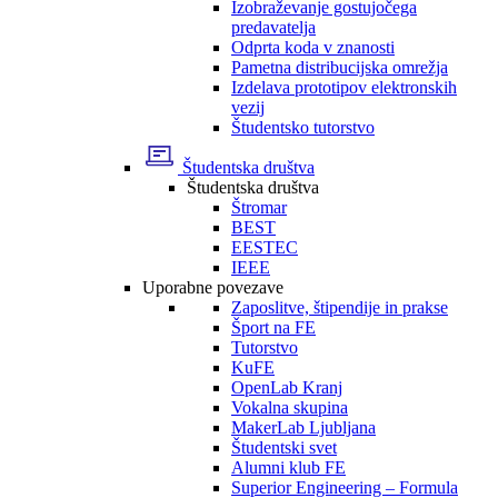
Izobraževanje gostujočega
predavatelja
Odprta koda v znanosti
Pametna distribucijska omrežja
Izdelava prototipov elektronskih
vezij
Študentsko tutorstvo
Študentska društva
Študentska društva
Štromar
BEST
EESTEC
IEEE
Uporabne povezave
Zaposlitve, štipendije in prakse
Šport na FE
Tutorstvo
KuFE
OpenLab Kranj
Vokalna skupina
MakerLab Ljubljana
Študentski svet
Alumni klub FE
Superior Engineering – Formula