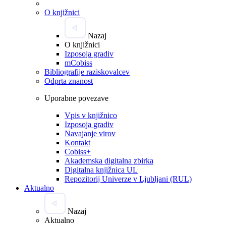
O knjižnici
Nazaj
O knjižnici
Izposoja gradiv
mCobiss
Bibliografije raziskovalcev
Odprta znanost
Uporabne povezave
Vpis v knjižnico
Izposoja gradiv
Navajanje virov
Kontakt
Cobiss+
Akademska digitalna zbirka
Digitalna knjižnica UL
Repozitorij Univerze v Ljubljani (RUL)
Aktualno
Nazaj
Aktualno