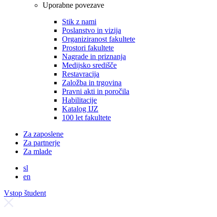
Uporabne povezave
Stik z nami
Poslanstvo in vizija
Organiziranost fakultete
Prostori fakultete
Nagrade in priznanja
Medijsko središče
Restavracija
Založba in trgovina
Pravni akti in poročila
Habilitacije
Katalog IJZ
100 let fakultete
Za zaposlene
Za partnerje
Za mlade
sl
en
Vstop študent