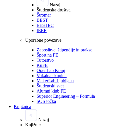
Nazaj
Študentska društva
Štromar
BEST
EESTEC
IEEE
Uporabne povezave
Zaposlitve, štipendije in prakse
Šport na FE
Tutorstvo
KuFE
OpenLab Kranj
Vokalna skupina
MakerLab Ljubljana
Študentski svet
Alumni klub FE
Superior Engineering – Formula
SOS točka
Knjižnica
Nazaj
Knjižnica