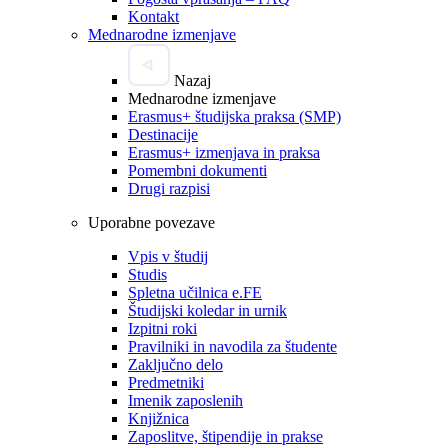
Kontakt
Mednarodne izmenjave
Nazaj
Mednarodne izmenjave
Erasmus+ študijska praksa (SMP)
Destinacije
Erasmus+ izmenjava in praksa
Pomembni dokumenti
Drugi razpisi
Uporabne povezave
Vpis v študij
Studis
Spletna učilnica e.FE
Študijski koledar in urnik
Izpitni roki
Pravilniki in navodila za študente
Zaključno delo
Predmetniki
Imenik zaposlenih
Knjižnica
Zaposlitve, štipendije in prakse