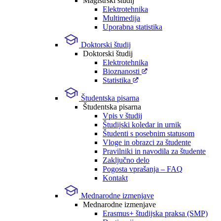
Magistrski študij
Elektrotehnika
Multimedija
Uporabna statistika
Doktorski študij
Doktorski študij
Elektrotehnika
Bioznanosti
Statistika
Študentska pisarna
Študentska pisarna
Vpis v študij
Študijski koledar in urnik
Študenti s posebnim statusom
Vloge in obrazci za študente
Pravilniki in navodila za študente
Zaključno delo
Pogosta vprašanja – FAQ
Kontakt
Mednarodne izmenjave
Mednarodne izmenjave
Erasmus+ študijska praksa (SMP)