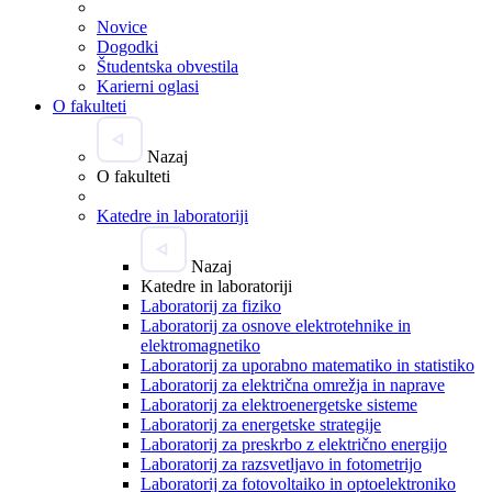
Novice
Dogodki
Študentska obvestila
Karierni oglasi
O fakulteti
Nazaj
O fakulteti
Katedre in laboratoriji
Nazaj
Katedre in laboratoriji
Laboratorij za fiziko
Laboratorij za osnove elektrotehnike in
elektromagnetiko
Laboratorij za uporabno matematiko in statistiko
Laboratorij za električna omrežja in naprave
Laboratorij za elektroenergetske sisteme
Laboratorij za energetske strategije
Laboratorij za preskrbo z električno energijo
Laboratorij za razsvetljavo in fotometrijo
Laboratorij za fotovoltaiko in optoelektroniko