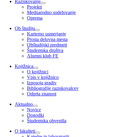
Raziskovanje
Projekti
Mednarodno sodelovanje
Oprema
Ob študiju
Karierno usmerjanje
Prosta delovna mesta
Obštudijski predmeti
Študentska društva
Alumni klub FE
Knjižnica
O knjižnici
Vpis v knjižnico
Izposoja gradiv
Bibliografije raziskovalcev
Odprta znanost
Aktualno
Novice
Dogodki
Študentska obvestila
O fakulteti
Katedre in laboratoriji