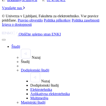
Vprašajte nas
© Univerza v Ljubljani, Fakulteta za elektrotehniko. Vse pravice
pridržane.
Pravno obvestilo
Politika piškotkov
Politika zasebnosti
Izjava o dostopnosti
Obiščite spletno stran ENKI
Študij
Nazaj
Študij
Dodiplomski študij
Nazaj
Dodiplomski študij
Elektrotehnika
Aplikativna elektrotehnika
Multimedija
Magistrski študij