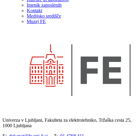
Imenik zaposlenih
Kontakt
Medijsko središče
Muzej FE
Univerza v Ljubljani, Fakulteta za elektrotehniko, Tržaška cesta 25,
1000 Ljubljana
E:
dekanat@fe.uni-lj.si
T:
01 4768 411