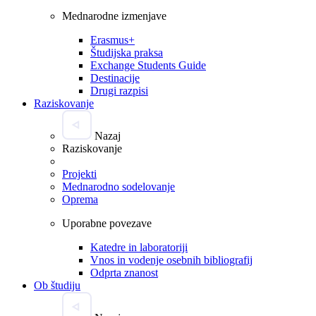
Mednarodne izmenjave
Erasmus+
Študijska praksa
Exchange Students Guide
Destinacije
Drugi razpisi
Raziskovanje
Nazaj
Raziskovanje
Projekti
Mednarodno sodelovanje
Oprema
Uporabne povezave
Katedre in laboratoriji
Vnos in vodenje osebnih bibliografij
Odprta znanost
Ob študiju