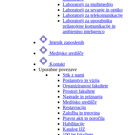
Laboratorij za multimedijo
Laboratorij za sevanje in optiko
Laboratorij za telekomunikacije
Laboratorij za uporabniku
prilagojene komunikacije in
ambientno inteligenco
Imenik zaposlenih
Medijsko središče
Kontakt
Uporabne povezave
Stik z nami
Poslanstvo in vizija
Organiziranost fakultete
Prostori fakultete
Nagrade in priznanja
Medijsko središče
Restavracija
Založba in trgovina
Pravni akti in poročila
Habilitacije
Katalog IJZ
100 let fakultete