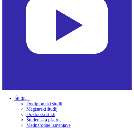
Študij
Dodiplomski študij
Magistrski študij
Doktorski študij
Študentska pisarna
Mednarodne izmenjave