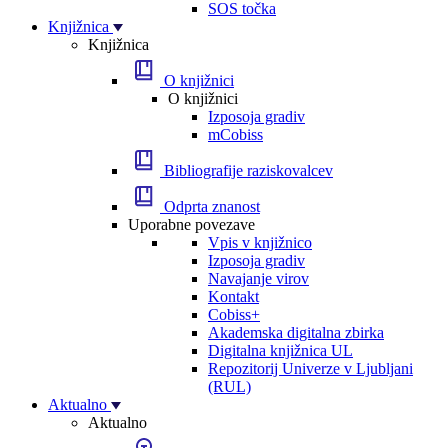
SOS točka
Knjižnica
Knjižnica
O knjižnici
O knjižnici
Izposoja gradiv
mCobiss
Bibliografije raziskovalcev
Odprta znanost
Uporabne povezave
Vpis v knjižnico
Izposoja gradiv
Navajanje virov
Kontakt
Cobiss+
Akademska digitalna zbirka
Digitalna knjižnica UL
Repozitorij Univerze v Ljubljani
(RUL)
Aktualno
Aktualno