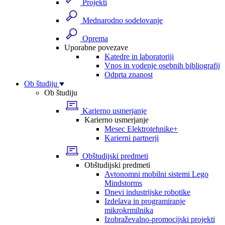
Projekti
Mednarodno sodelovanje
Oprema
Uporabne povezave
Katedre in laboratoriji
Vnos in vodenje osebnih bibliografij
Odprta znanost
Ob študiju
Ob študiju
Karierno usmerjanje
Karierno usmerjanje
Mesec Elektrotehnike+
Karierni partnerji
Obštudijski predmeti
Obštudijski predmeti
Avtonomni mobilni sistemi Lego
Mindstorms
Dnevi industrijske robotike
Izdelava in programiranje
mikrokrmilnika
Izobraževalno-promocijski projekti