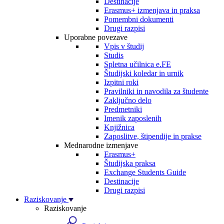
Destinacije
Erasmus+ izmenjava in praksa
Pomembni dokumenti
Drugi razpisi
Uporabne povezave
Vpis v študij
Studis
Spletna učilnica e.FE
Študijski koledar in urnik
Izpitni roki
Pravilniki in navodila za študente
Zaključno delo
Predmetniki
Imenik zaposlenih
Knjižnica
Zaposlitve, štipendije in prakse
Mednarodne izmenjave
Erasmus+
Študijska praksa
Exchange Students Guide
Destinacije
Drugi razpisi
Raziskovanje
Raziskovanje