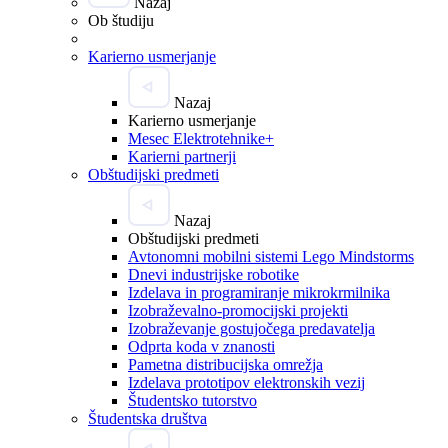
Nazaj
Ob študiju
Karierno usmerjanje
Nazaj
Karierno usmerjanje
Mesec Elektrotehnike+
Karierni partnerji
Obštudijski predmeti
Nazaj
Obštudijski predmeti
Avtonomni mobilni sistemi Lego Mindstorms
Dnevi industrijske robotike
Izdelava in programiranje mikrokrmilnika
Izobraževalno-promocijski projekti
Izobraževanje gostujočega predavatelja
Odprta koda v znanosti
Pametna distribucijska omrežja
Izdelava prototipov elektronskih vezij
Študentsko tutorstvo
Študentska društva