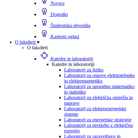
Novice
Dogodki
Študentska obvestila
Karierni oglasi
O fakulteti
O fakulteti
Katedre in laboratoriji
Katedre in laboratoriji
Laboratorij za fiziko
Laboratorij za osnove elektrotehnike
in elektromagnetiko
Laboratorij za uporabno matematiko
in statistiko
Laboratorij za električna omrežja in
naprave
Laboratorij za elektroenergetske
sisteme
Laboratorij za energetske strategije
Laboratorij za preskrbo z električno
energijo
Laboratorij za razsvetljavo in