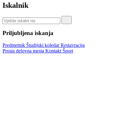
Iskalnik
Priljubljena iskanja
Predmetnik
Študijski koledar
Restavracija
Prosta delovna mesta
Kontakt
Šport