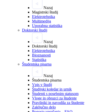
Nazaj
Magistrski študij
Elektrotehnika
Multimedija
Uporabna statistika
Doktorski študij
Nazaj
Doktorski študij
Elektrotehnika
Bioznanosti
Statistika
Študentska pisarna
Nazaj
Študentska pisarna
Vpis v študij
Študijski koledar in urnik
Študenti s posebnim statusom
Vloge in obrazci za študente
Pravilniki in navodila za študente
Zaključno delo
Pogosta vprašanja – FAQ