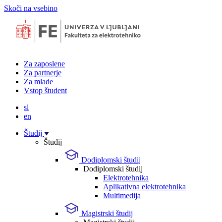
Skoči na vsebino
Za zaposlene
Za partnerje
Za mlade
Vstop študent
sl
en
Študij
Študij
Dodiplomski študij
Dodiplomski študij
Elektrotehnika
Aplikativna elektrotehnika
Multimedija
Magistrski študij