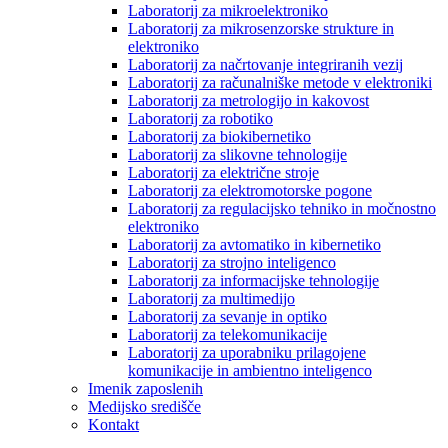
Laboratorij za mikroelektroniko
Laboratorij za mikrosenzorske strukture in
elektroniko
Laboratorij za načrtovanje integriranih vezij
Laboratorij za računalniške metode v elektroniki
Laboratorij za metrologijo in kakovost
Laboratorij za robotiko
Laboratorij za biokibernetiko
Laboratorij za slikovne tehnologije
Laboratorij za električne stroje
Laboratorij za elektromotorske pogone
Laboratorij za regulacijsko tehniko in močnostno
elektroniko
Laboratorij za avtomatiko in kibernetiko
Laboratorij za strojno inteligenco
Laboratorij za informacijske tehnologije
Laboratorij za multimedijo
Laboratorij za sevanje in optiko
Laboratorij za telekomunikacije
Laboratorij za uporabniku prilagojene
komunikacije in ambientno inteligenco
Imenik zaposlenih
Medijsko središče
Kontakt