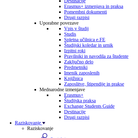
Destinacije
Erasmus+ izmenjava in praksa
Pomembni dokumenti
Drugi razpisi
Uporabne povezave
Vpis v študij
Studis
Spletna učilnica e.FE
Študijski koledar in urnik
Izpitni roki
Pravilniki in navodila za študente
Zaključno delo
Predmetniki
Imenik zaposlenih
Knjižnica
Zaposlitve, štipendije in prakse
Mednarodne izmenjave
Erasmus+
Študijska praksa
Exchange Students Guide
Destinacije
Drugi razpisi
Raziskovanje
Raziskovanje