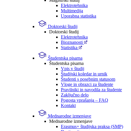
Magistrski študij
Elektrotehnika
Multimedija
Uporabna statistika
Doktorski študij
Doktorski študij
Elektrotehnika
Bioznanosti
Statistika
Študentska pisarna
Študentska pisarna
Vpis v študij
Študijski koledar in urnik
Študenti s posebnim statusom
Vloge in obrazci za študente
Pravilniki in navodila za študente
Zaključno delo
Pogosta vprašanja – FAQ
Kontakt
Mednarodne izmenjave
Mednarodne izmenjave
Erasmus+ študijska praksa (SMP)