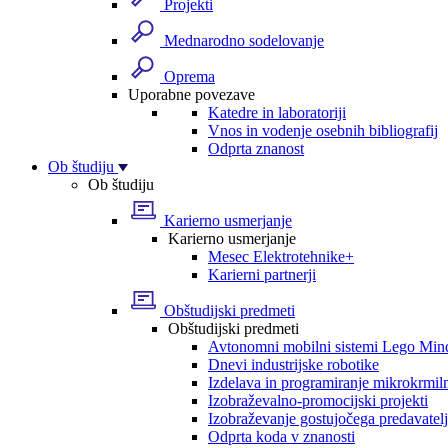
Projekti
Mednarodno sodelovanje
Oprema
Uporabne povezave
Katedre in laboratoriji
Vnos in vodenje osebnih bibliografij
Odprta znanost
Ob študiju
Ob študiju
Karierno usmerjanje
Karierno usmerjanje
Mesec Elektrotehnike+
Karierni partnerji
Obštudijski predmeti
Obštudijski predmeti
Avtonomni mobilni sistemi Lego Min
Dnevi industrijske robotike
Izdelava in programiranje mikrokrmil
Izobraževalno-promocijski projekti
Izobraževanje gostujočega predavatel
Odprta koda v znanosti