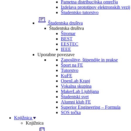
Pametna distribucijska omrežja
Izdelava prototipov elektronskih vezij
Študentsko tutorstvo
Študentska društva
Študentska društva
Štromar
BEST
EESTEC
IEEE
Uporabne povezave
Zaposlitve, štipendije in prakse
Šport na FE
Tutorstvo
KuFE
OpenLab Kranj
Vokalna skupina
MakerLab Ljubljana
Študentski svet
Alumni klub FE
Superior Engineering – Formula
SOS točka
Knjižnica
Knjižnica