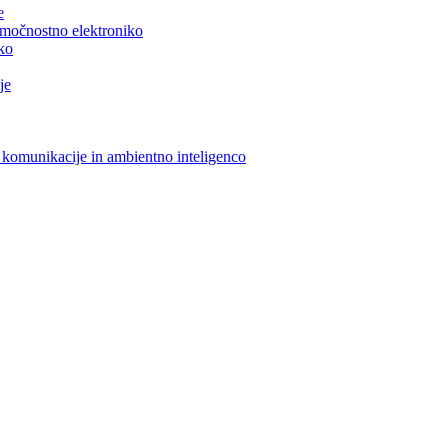
e
n močnostno elektroniko
iko
je
 komunikacije in ambientno inteligenco