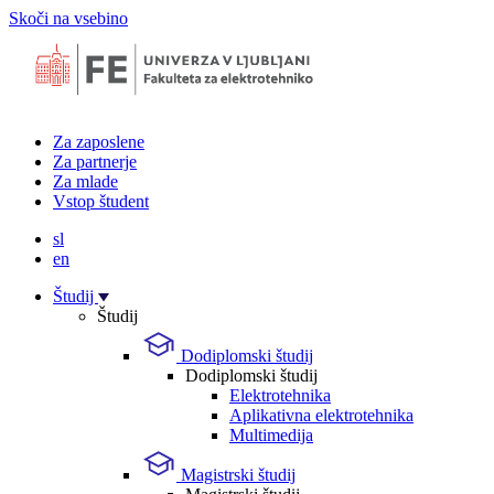
Skoči na vsebino
Za zaposlene
Za partnerje
Za mlade
Vstop študent
sl
en
Študij
Študij
Dodiplomski študij
Dodiplomski študij
Elektrotehnika
Aplikativna elektrotehnika
Multimedija
Magistrski študij