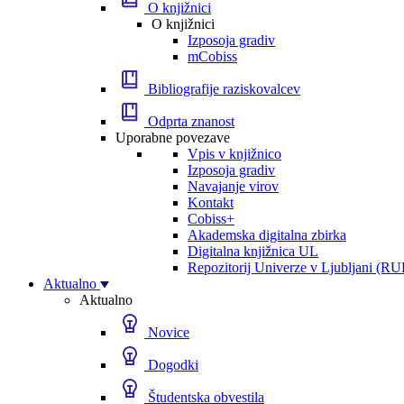
O knjižnici
O knjižnici
Izposoja gradiv
mCobiss
Bibliografije raziskovalcev
Odprta znanost
Uporabne povezave
Vpis v knjižnico
Izposoja gradiv
Navajanje virov
Kontakt
Cobiss+
Akademska digitalna zbirka
Digitalna knjižnica UL
Repozitorij Univerze v Ljubljani (RU
Aktualno
Aktualno
Novice
Dogodki
Študentska obvestila