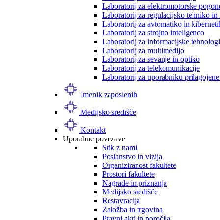
Laboratorij za elektromotorske pogon
Laboratorij za regulacijsko tehniko i
Laboratorij za avtomatiko in kibernet
Laboratorij za strojno inteligenco
Laboratorij za informacijske tehnologi
Laboratorij za multimedijo
Laboratorij za sevanje in optiko
Laboratorij za telekomunikacije
Laboratorij za uporabniku prilagojene
Imenik zaposlenih
Medijsko središče
Kontakt
Uporabne povezave
Stik z nami
Poslanstvo in vizija
Organiziranost fakultete
Prostori fakultete
Nagrade in priznanja
Medijsko središče
Restavracija
Založba in trgovina
Pravni akti in poročila