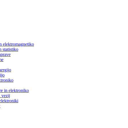
in elektromagnetiko
 statistiko
aprave
me
nergijo
ijo
ktroniko
e in elektroniko
 vezij
elektroniki
t