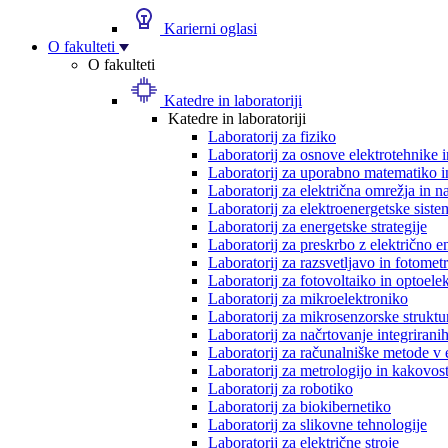
Karierni oglasi
O fakulteti
O fakulteti
Katedre in laboratoriji
Katedre in laboratoriji
Laboratorij za fiziko
Laboratorij za osnove elektrotehnike 
Laboratorij za uporabno matematiko in
Laboratorij za električna omrežja in n
Laboratorij za elektroenergetske siste
Laboratorij za energetske strategije
Laboratorij za preskrbo z električno e
Laboratorij za razsvetljavo in fotometr
Laboratorij za fotovoltaiko in optoele
Laboratorij za mikroelektroniko
Laboratorij za mikrosenzorske struktur
Laboratorij za načrtovanje integriranih
Laboratorij za računalniške metode v 
Laboratorij za metrologijo in kakovos
Laboratorij za robotiko
Laboratorij za biokibernetiko
Laboratorij za slikovne tehnologije
Laboratorij za električne stroje