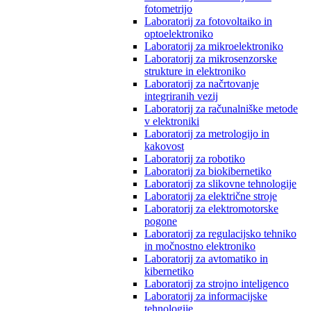
fotometrijo
Laboratorij za fotovoltaiko in
optoelektroniko
Laboratorij za mikroelektroniko
Laboratorij za mikrosenzorske
strukture in elektroniko
Laboratorij za načrtovanje
integriranih vezij
Laboratorij za računalniške metode
v elektroniki
Laboratorij za metrologijo in
kakovost
Laboratorij za robotiko
Laboratorij za biokibernetiko
Laboratorij za slikovne tehnologije
Laboratorij za električne stroje
Laboratorij za elektromotorske
pogone
Laboratorij za regulacijsko tehniko
in močnostno elektroniko
Laboratorij za avtomatiko in
kibernetiko
Laboratorij za strojno inteligenco
Laboratorij za informacijske
tehnologije