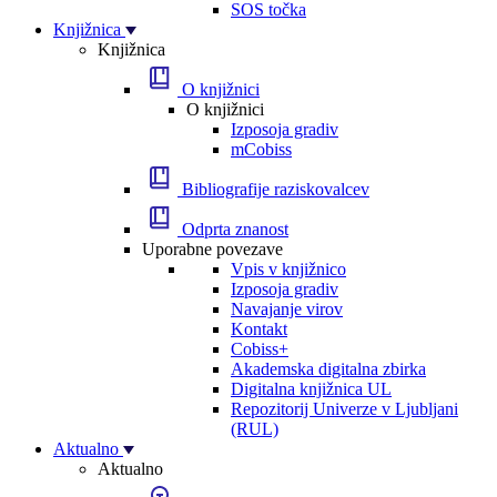
SOS točka
Knjižnica
Knjižnica
O knjižnici
O knjižnici
Izposoja gradiv
mCobiss
Bibliografije raziskovalcev
Odprta znanost
Uporabne povezave
Vpis v knjižnico
Izposoja gradiv
Navajanje virov
Kontakt
Cobiss+
Akademska digitalna zbirka
Digitalna knjižnica UL
Repozitorij Univerze v Ljubljani
(RUL)
Aktualno
Aktualno