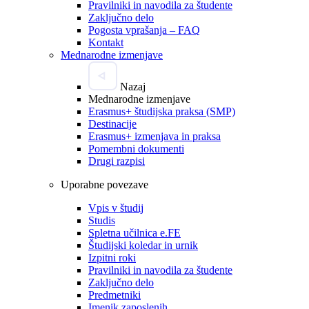
Pravilniki in navodila za študente
Zaključno delo
Pogosta vprašanja – FAQ
Kontakt
Mednarodne izmenjave
Nazaj
Mednarodne izmenjave
Erasmus+ študijska praksa (SMP)
Destinacije
Erasmus+ izmenjava in praksa
Pomembni dokumenti
Drugi razpisi
Uporabne povezave
Vpis v študij
Studis
Spletna učilnica e.FE
Študijski koledar in urnik
Izpitni roki
Pravilniki in navodila za študente
Zaključno delo
Predmetniki
Imenik zaposlenih