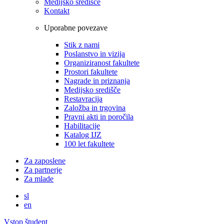
Medijsko središče
Kontakt
Uporabne povezave
Stik z nami
Poslanstvo in vizija
Organiziranost fakultete
Prostori fakultete
Nagrade in priznanja
Medijsko središče
Restavracija
Založba in trgovina
Pravni akti in poročila
Habilitacije
Katalog IJZ
100 let fakultete
Za zaposlene
Za partnerje
Za mlade
sl
en
Vstop študent