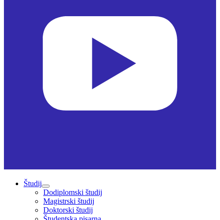
Študij
Dodiplomski študij
Magistrski študij
Doktorski študij
Študentska pisarna