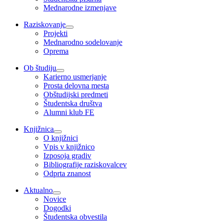
Mednarodne izmenjave
Raziskovanje
Projekti
Mednarodno sodelovanje
Oprema
Ob študiju
Karierno usmerjanje
Prosta delovna mesta
Obštudijski predmeti
Študentska društva
Alumni klub FE
Knjižnica
O knjižnici
Vpis v knjižnico
Izposoja gradiv
Bibliografije raziskovalcev
Odprta znanost
Aktualno
Novice
Dogodki
Študentska obvestila