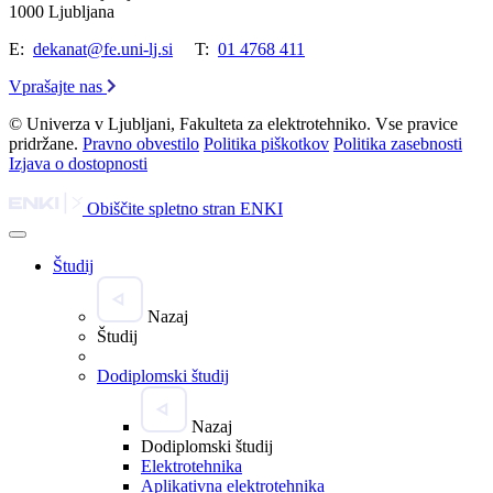
1000 Ljubljana
E:
dekanat@fe.uni-lj.si
T:
01 4768 411
Vprašajte nas
© Univerza v Ljubljani, Fakulteta za elektrotehniko. Vse pravice
pridržane.
Pravno obvestilo
Politika piškotkov
Politika zasebnosti
Izjava o dostopnosti
Obiščite spletno stran ENKI
Študij
Nazaj
Študij
Dodiplomski študij
Nazaj
Dodiplomski študij
Elektrotehnika
Aplikativna elektrotehnika