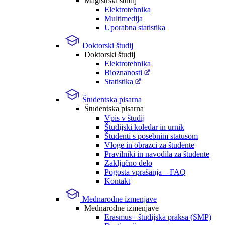
Magistrski študij
Elektrotehnika
Multimedija
Uporabna statistika
Doktorski študij
Doktorski študij
Elektrotehnika
Bioznanosti
Statistika
Študentska pisarna
Študentska pisarna
Vpis v študij
Študijski koledar in urnik
Študenti s posebnim statusom
Vloge in obrazci za študente
Pravilniki in navodila za študente
Zaključno delo
Pogosta vprašanja – FAQ
Kontakt
Mednarodne izmenjave
Mednarodne izmenjave
Erasmus+ študijska praksa (SMP)