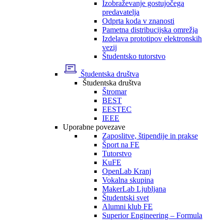
Izobraževanje gostujočega
predavatelja
Odprta koda v znanosti
Pametna distribucijska omrežja
Izdelava prototipov elektronskih
vezij
Študentsko tutorstvo
Študentska društva
Študentska društva
Štromar
BEST
EESTEC
IEEE
Uporabne povezave
Zaposlitve, štipendije in prakse
Šport na FE
Tutorstvo
KuFE
OpenLab Kranj
Vokalna skupina
MakerLab Ljubljana
Študentski svet
Alumni klub FE
Superior Engineering – Formula