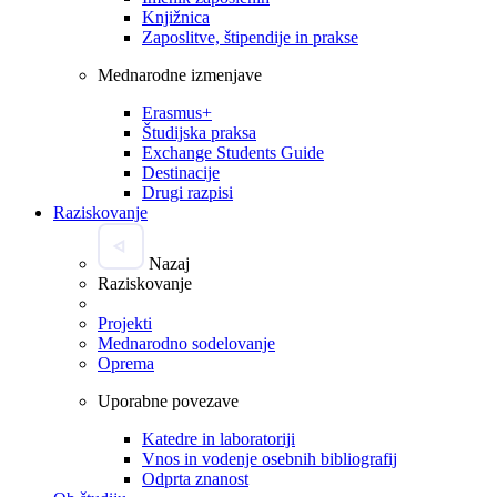
Knjižnica
Zaposlitve, štipendije in prakse
Mednarodne izmenjave
Erasmus+
Študijska praksa
Exchange Students Guide
Destinacije
Drugi razpisi
Raziskovanje
Nazaj
Raziskovanje
Projekti
Mednarodno sodelovanje
Oprema
Uporabne povezave
Katedre in laboratoriji
Vnos in vodenje osebnih bibliografij
Odprta znanost