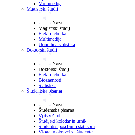
Multimedija
Magistrski študij
Nazaj
Magistrski študij
Elektrotehnika
Multimedija
Uporabna statistika
Doktorski študij
Nazaj
Doktorski študij
Elektrotehnika
Bioznanosti
Statistika
Študentska pisarna
Nazaj
Študentska pisarna
Vpis v študij
Študijski koledar in urnik
Študenti s posebnim statusom
Vloge in obrazci za študente