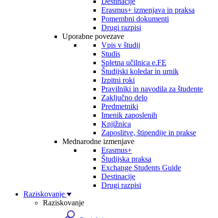
Destinacije
Erasmus+ izmenjava in praksa
Pomembni dokumenti
Drugi razpisi
Uporabne povezave
Vpis v študij
Studis
Spletna učilnica e.FE
Študijski koledar in urnik
Izpitni roki
Pravilniki in navodila za študente
Zaključno delo
Predmetniki
Imenik zaposlenih
Knjižnica
Zaposlitve, štipendije in prakse
Mednarodne izmenjave
Erasmus+
Študijska praksa
Exchange Students Guide
Destinacije
Drugi razpisi
Raziskovanje
Raziskovanje