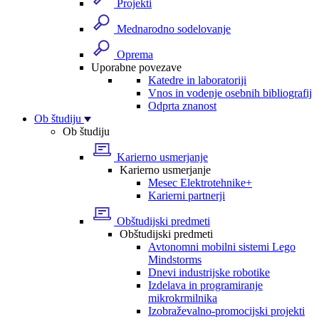
Projekti
Mednarodno sodelovanje
Oprema
Uporabne povezave
Katedre in laboratoriji
Vnos in vodenje osebnih bibliografij
Odprta znanost
Ob študiju
Ob študiju
Karierno usmerjanje
Karierno usmerjanje
Mesec Elektrotehnike+
Karierni partnerji
Obštudijski predmeti
Obštudijski predmeti
Avtonomni mobilni sistemi Lego
Mindstorms
Dnevi industrijske robotike
Izdelava in programiranje
mikrokrmilnika
Izobraževalno-promocijski projekti