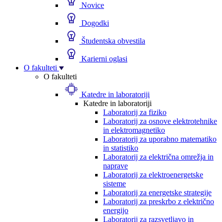
Novice
Dogodki
Študentska obvestila
Karierni oglasi
O fakulteti
O fakulteti
Katedre in laboratoriji
Katedre in laboratoriji
Laboratorij za fiziko
Laboratorij za osnove elektrotehnike
in elektromagnetiko
Laboratorij za uporabno matematiko
in statistiko
Laboratorij za električna omrežja in
naprave
Laboratorij za elektroenergetske
sisteme
Laboratorij za energetske strategije
Laboratorij za preskrbo z električno
energijo
Laboratorij za razsvetljavo in