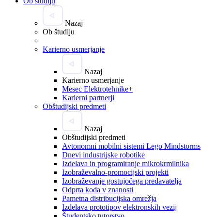
Ob študiju
Nazaj
Ob študiju
Karierno usmerjanje
Nazaj
Karierno usmerjanje
Mesec Elektrotehnike+
Karierni partnerji
Obštudijski predmeti
Nazaj
Obštudijski predmeti
Avtonomni mobilni sistemi Lego Mindstorms
Dnevi industrijske robotike
Izdelava in programiranje mikrokrmilnika
Izobraževalno-promocijski projekti
Izobraževanje gostujočega predavatelja
Odprta koda v znanosti
Pametna distribucijska omrežja
Izdelava prototipov elektronskih vezij
Študentsko tutorstvo