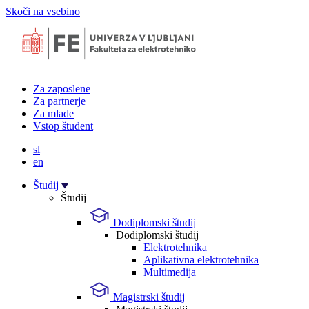
Skoči na vsebino
Za zaposlene
Za partnerje
Za mlade
Vstop študent
sl
en
Študij
Študij
Dodiplomski študij
Dodiplomski študij
Elektrotehnika
Aplikativna elektrotehnika
Multimedija
Magistrski študij