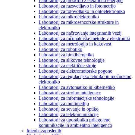
Laboratorij za preskrbo z električno energijo
Laboratorij za razsvetljavo in fotometrijo
Laboratorij za fotovoltaiko in optoelektroniko
Laboratorij za mikroelektroniko
Laboratorij za mikrosenzorske strukture in
elektroniko
Laboratorij za načrtovanje integriranih vezij
Laboratorij za računalniške metode v elektroniki
Laboratorij za metrologijo in kakovost
Laboratorij za robotiko
Laboratorij za biokibernetiko
Laboratorij za slikovne tehnologije
Laboratorij za električne stroje
Laboratorij za elektromotorske pogone
Laboratorij za regulacijsko tehniko in močnostno
elektroniko
Laboratorij za avtomatiko in kibernetiko
Laboratorij za strojno inteligenco
Laboratorij za informacijske tehnologije
Laboratorij za multimedijo
Laboratorij za sevanje in optiko
Laboratorij za telekomunikacije
Laboratorij za uporabniku prilagojene
komunikacije in ambientno inteligenco
Imenik zaposlenih