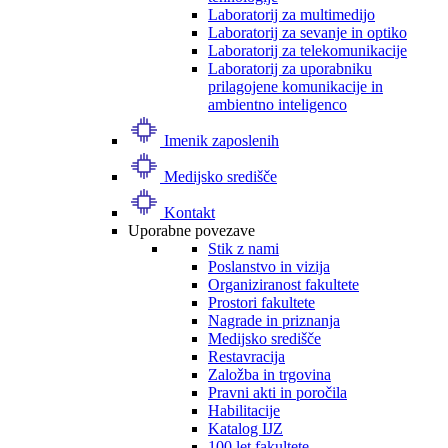
Laboratorij za multimedijo
Laboratorij za sevanje in optiko
Laboratorij za telekomunikacije
Laboratorij za uporabniku
prilagojene komunikacije in
ambientno inteligenco
Imenik zaposlenih
Medijsko središče
Kontakt
Uporabne povezave
Stik z nami
Poslanstvo in vizija
Organiziranost fakultete
Prostori fakultete
Nagrade in priznanja
Medijsko središče
Restavracija
Založba in trgovina
Pravni akti in poročila
Habilitacije
Katalog IJZ
100 let fakultete