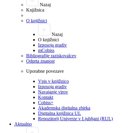
Nazaj
Knjižnica
O knjižnici
Nazaj
O knjižnici
Izposoja gradiv
mCobiss
Bibliografije raziskovalcev
Odprta znanost
Uporabne povezave
Vpis v knjižnico
Izposoja gradiv
Navajanje virov
Kontakt
Cobiss+
Akademska digitalna zbirka
Digitalna knjižnica UL
Repozitorij Univerze v Ljubljani (RUL)
Aktualno