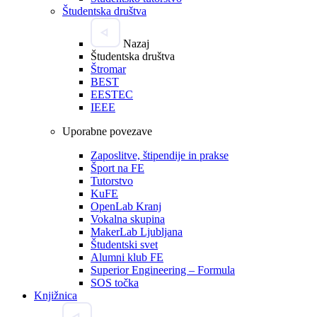
Študentska društva
Nazaj
Študentska društva
Štromar
BEST
EESTEC
IEEE
Uporabne povezave
Zaposlitve, štipendije in prakse
Šport na FE
Tutorstvo
KuFE
OpenLab Kranj
Vokalna skupina
MakerLab Ljubljana
Študentski svet
Alumni klub FE
Superior Engineering – Formula
SOS točka
Knjižnica