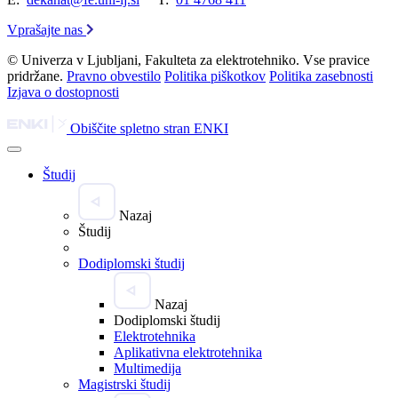
Vprašajte nas
© Univerza v Ljubljani, Fakulteta za elektrotehniko. Vse pravice
pridržane.
Pravno obvestilo
Politika piškotkov
Politika zasebnosti
Izjava o dostopnosti
Obiščite spletno stran ENKI
Študij
Nazaj
Študij
Dodiplomski študij
Nazaj
Dodiplomski študij
Elektrotehnika
Aplikativna elektrotehnika
Multimedija
Magistrski študij