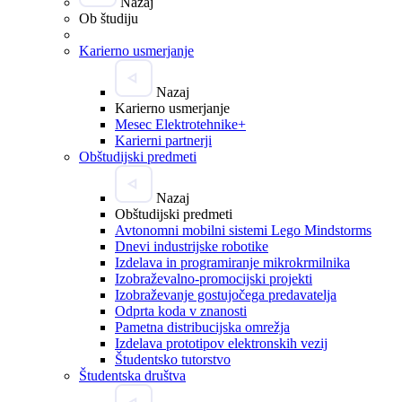
Nazaj
Ob študiju
Karierno usmerjanje
Nazaj
Karierno usmerjanje
Mesec Elektrotehnike+
Karierni partnerji
Obštudijski predmeti
Nazaj
Obštudijski predmeti
Avtonomni mobilni sistemi Lego Mindstorms
Dnevi industrijske robotike
Izdelava in programiranje mikrokrmilnika
Izobraževalno-promocijski projekti
Izobraževanje gostujočega predavatelja
Odprta koda v znanosti
Pametna distribucijska omrežja
Izdelava prototipov elektronskih vezij
Študentsko tutorstvo
Študentska društva