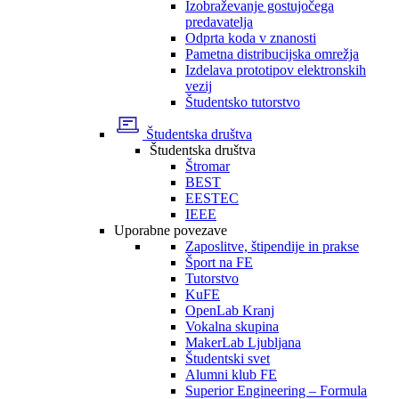
Izobraževanje gostujočega
predavatelja
Odprta koda v znanosti
Pametna distribucijska omrežja
Izdelava prototipov elektronskih
vezij
Študentsko tutorstvo
Študentska društva
Študentska društva
Štromar
BEST
EESTEC
IEEE
Uporabne povezave
Zaposlitve, štipendije in prakse
Šport na FE
Tutorstvo
KuFE
OpenLab Kranj
Vokalna skupina
MakerLab Ljubljana
Študentski svet
Alumni klub FE
Superior Engineering – Formula