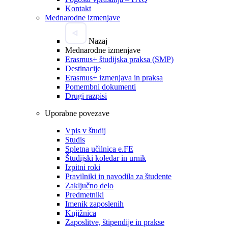
Kontakt
Mednarodne izmenjave
Nazaj
Mednarodne izmenjave
Erasmus+ študijska praksa (SMP)
Destinacije
Erasmus+ izmenjava in praksa
Pomembni dokumenti
Drugi razpisi
Uporabne povezave
Vpis v študij
Studis
Spletna učilnica e.FE
Študijski koledar in urnik
Izpitni roki
Pravilniki in navodila za študente
Zaključno delo
Predmetniki
Imenik zaposlenih
Knjižnica
Zaposlitve, štipendije in prakse