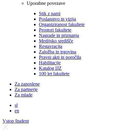
Uporabne povezave
Stik z nami
Poslanstvo in vizija
Organiziranost fakultete
Prostori fakultete
Nagrade in priznanja
Medijsko središče
Restavracija
Založba in trgovina
Pravni akti in poročila
Habilitacije
Katalog IJZ
100 let fakultete
Za zaposlene
Za partnerje
Za mlade
sl
en
Vstop študent