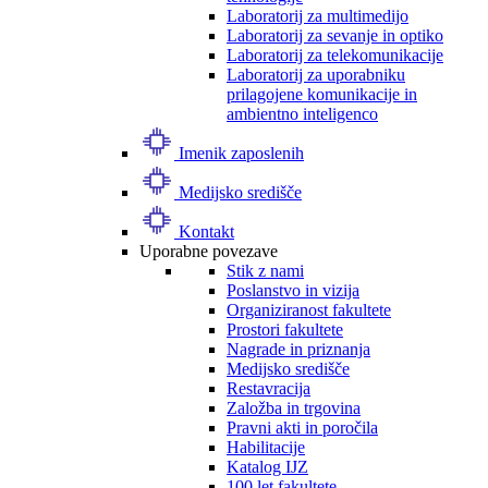
Laboratorij za multimedijo
Laboratorij za sevanje in optiko
Laboratorij za telekomunikacije
Laboratorij za uporabniku
prilagojene komunikacije in
ambientno inteligenco
Imenik zaposlenih
Medijsko središče
Kontakt
Uporabne povezave
Stik z nami
Poslanstvo in vizija
Organiziranost fakultete
Prostori fakultete
Nagrade in priznanja
Medijsko središče
Restavracija
Založba in trgovina
Pravni akti in poročila
Habilitacije
Katalog IJZ
100 let fakultete