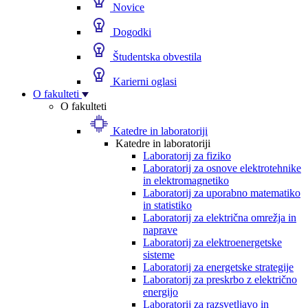
Novice
Dogodki
Študentska obvestila
Karierni oglasi
O fakulteti
O fakulteti
Katedre in laboratoriji
Katedre in laboratoriji
Laboratorij za fiziko
Laboratorij za osnove elektrotehnike
in elektromagnetiko
Laboratorij za uporabno matematiko
in statistiko
Laboratorij za električna omrežja in
naprave
Laboratorij za elektroenergetske
sisteme
Laboratorij za energetske strategije
Laboratorij za preskrbo z električno
energijo
Laboratorij za razsvetljavo in