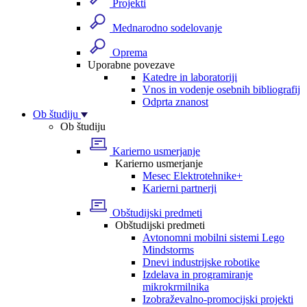
Projekti
Mednarodno sodelovanje
Oprema
Uporabne povezave
Katedre in laboratoriji
Vnos in vodenje osebnih bibliografij
Odprta znanost
Ob študiju
Ob študiju
Karierno usmerjanje
Karierno usmerjanje
Mesec Elektrotehnike+
Karierni partnerji
Obštudijski predmeti
Obštudijski predmeti
Avtonomni mobilni sistemi Lego
Mindstorms
Dnevi industrijske robotike
Izdelava in programiranje
mikrokrmilnika
Izobraževalno-promocijski projekti