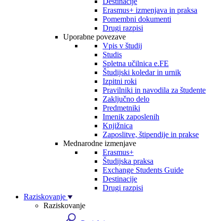
Destinacije
Erasmus+ izmenjava in praksa
Pomembni dokumenti
Drugi razpisi
Uporabne povezave
Vpis v študij
Studis
Spletna učilnica e.FE
Študijski koledar in urnik
Izpitni roki
Pravilniki in navodila za študente
Zaključno delo
Predmetniki
Imenik zaposlenih
Knjižnica
Zaposlitve, štipendije in prakse
Mednarodne izmenjave
Erasmus+
Študijska praksa
Exchange Students Guide
Destinacije
Drugi razpisi
Raziskovanje
Raziskovanje