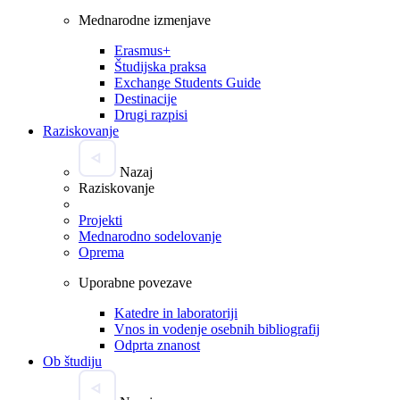
Mednarodne izmenjave
Erasmus+
Študijska praksa
Exchange Students Guide
Destinacije
Drugi razpisi
Raziskovanje
Nazaj
Raziskovanje
Projekti
Mednarodno sodelovanje
Oprema
Uporabne povezave
Katedre in laboratoriji
Vnos in vodenje osebnih bibliografij
Odprta znanost
Ob študiju