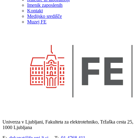
Imenik zaposlenih
Kontakt
Medijsko središče
Muzej FE
Univerza v Ljubljani, Fakulteta za elektrotehniko, Tržaška cesta 25,
1000 Ljubljana
E:
dekanat@fe.uni-lj.si
T:
01 4768 411