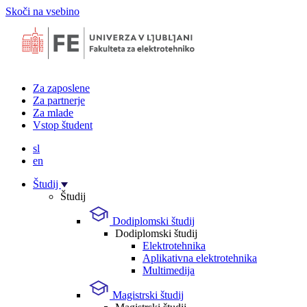
Skoči na vsebino
Za zaposlene
Za partnerje
Za mlade
Vstop študent
sl
en
Študij
Študij
Dodiplomski študij
Dodiplomski študij
Elektrotehnika
Aplikativna elektrotehnika
Multimedija
Magistrski študij