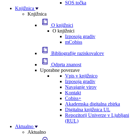
SOS točka
Knjižnica
Knjižnica
O knjižnici
O knjižnici
Izposoja gradiv
mCobiss
Bibliografije raziskovalcev
Odprta znanost
Uporabne povezave
Vpis v knjižnico
Izposoja gradiv
Navajanje virov
Kontakt
Cobiss+
Akademska digitalna zbirka
Digitalna knjižnica UL
Repozitorij Univerze v Ljubljani
(RUL)
Aktualno
Aktualno