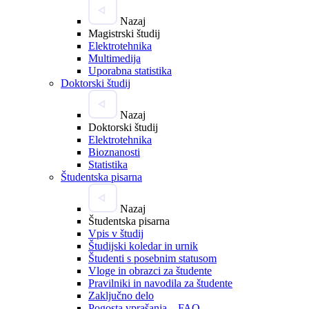
Nazaj
Magistrski študij
Elektrotehnika
Multimedija
Uporabna statistika
Doktorski študij
Nazaj
Doktorski študij
Elektrotehnika
Bioznanosti
Statistika
Študentska pisarna
Nazaj
Študentska pisarna
Vpis v študij
Študijski koledar in urnik
Študenti s posebnim statusom
Vloge in obrazci za študente
Pravilniki in navodila za študente
Zaključno delo
Pogosta vprašanja – FAQ