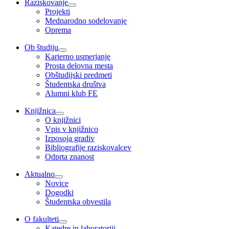
Raziskovanje
Projekti
Mednarodno sodelovanje
Oprema
Ob študiju
Karierno usmerjanje
Prosta delovna mesta
Obštudijski predmeti
Študentska društva
Alumni klub FE
Knjižnica
O knjižnici
Vpis v knjižnico
Izposoja gradiv
Bibliografije raziskovalcev
Odprta znanost
Aktualno
Novice
Dogodki
Študentska obvestila
O fakulteti
Katedre in laboratoriji