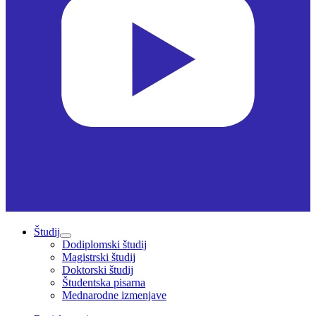
Študij
Dodiplomski študij
Magistrski študij
Doktorski študij
Študentska pisarna
Mednarodne izmenjave