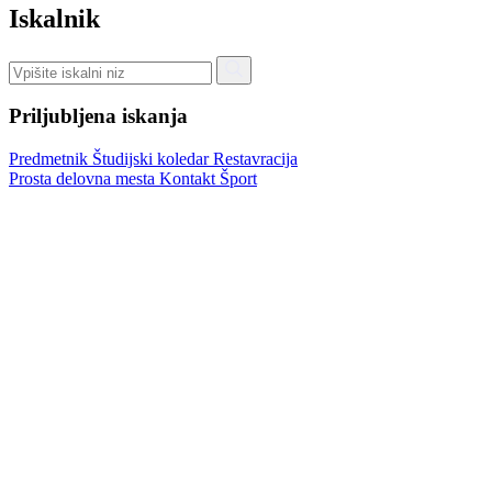
Iskalnik
Priljubljena iskanja
Predmetnik
Študijski koledar
Restavracija
Prosta delovna mesta
Kontakt
Šport