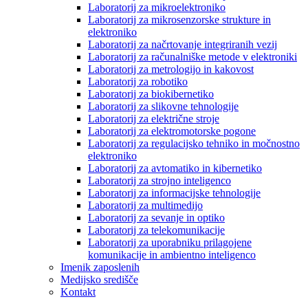
Laboratorij za mikroelektroniko
Laboratorij za mikrosenzorske strukture in
elektroniko
Laboratorij za načrtovanje integriranih vezij
Laboratorij za računalniške metode v elektroniki
Laboratorij za metrologijo in kakovost
Laboratorij za robotiko
Laboratorij za biokibernetiko
Laboratorij za slikovne tehnologije
Laboratorij za električne stroje
Laboratorij za elektromotorske pogone
Laboratorij za regulacijsko tehniko in močnostno
elektroniko
Laboratorij za avtomatiko in kibernetiko
Laboratorij za strojno inteligenco
Laboratorij za informacijske tehnologije
Laboratorij za multimedijo
Laboratorij za sevanje in optiko
Laboratorij za telekomunikacije
Laboratorij za uporabniku prilagojene
komunikacije in ambientno inteligenco
Imenik zaposlenih
Medijsko središče
Kontakt