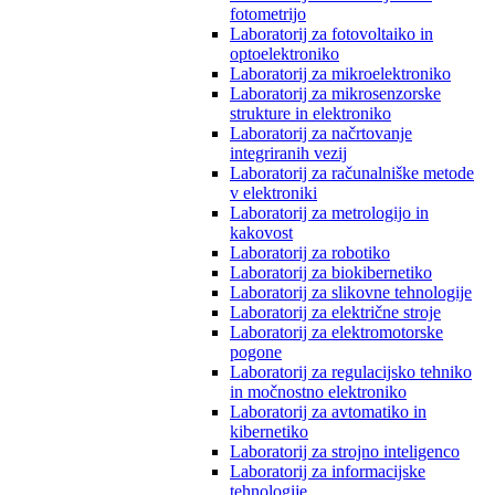
fotometrijo
Laboratorij za fotovoltaiko in
optoelektroniko
Laboratorij za mikroelektroniko
Laboratorij za mikrosenzorske
strukture in elektroniko
Laboratorij za načrtovanje
integriranih vezij
Laboratorij za računalniške metode
v elektroniki
Laboratorij za metrologijo in
kakovost
Laboratorij za robotiko
Laboratorij za biokibernetiko
Laboratorij za slikovne tehnologije
Laboratorij za električne stroje
Laboratorij za elektromotorske
pogone
Laboratorij za regulacijsko tehniko
in močnostno elektroniko
Laboratorij za avtomatiko in
kibernetiko
Laboratorij za strojno inteligenco
Laboratorij za informacijske
tehnologije