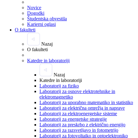
Novice
Dogodki
Študentska obvestila
Karierni oglasi
O fakulteti
Nazaj
O fakulteti
Katedre in laboratoriji
Nazaj
Katedre in laboratoriji
Laboratorij za fiziko
Laboratorij za osnove elektrotehnike in
elektromagnetiko
Laboratorij za uporabno matematiko in statistiko
Laboratorij za električna omrežja in naprave
Laboratorij za elektroenergetske sisteme
Laboratorij za energetske strategije
Laboratorij za preskrbo z električno energijo
Laboratorij za razsvetljavo in fotometrijo
Laboratorij za fotovoltaiko in optoelektroniko