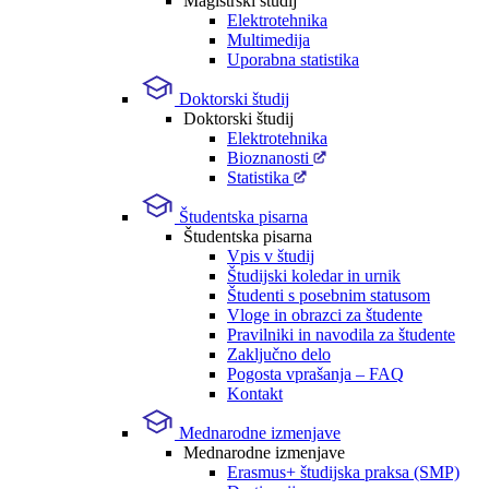
Magistrski študij
Elektrotehnika
Multimedija
Uporabna statistika
Doktorski študij
Doktorski študij
Elektrotehnika
Bioznanosti
Statistika
Študentska pisarna
Študentska pisarna
Vpis v študij
Študijski koledar in urnik
Študenti s posebnim statusom
Vloge in obrazci za študente
Pravilniki in navodila za študente
Zaključno delo
Pogosta vprašanja – FAQ
Kontakt
Mednarodne izmenjave
Mednarodne izmenjave
Erasmus+ študijska praksa (SMP)