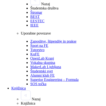
Nazaj
Študentska društva
Štromar
BEST
EESTEC
IEEE
Uporabne povezave
Zaposlitve, štipendije in prakse
Šport na FE
Tutorstvo
KuFE
OpenLab Kranj
Vokalna skupina
MakerLab Ljubljana
Študentski svet
Alumni klub FE
Superior Engineering – Formula
SOS točka
Knjižnica
Nazaj
Knjižnica