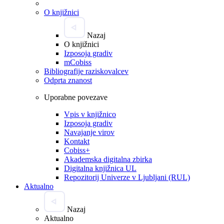
O knjižnici
Nazaj
O knjižnici
Izposoja gradiv
mCobiss
Bibliografije raziskovalcev
Odprta znanost
Uporabne povezave
Vpis v knjižnico
Izposoja gradiv
Navajanje virov
Kontakt
Cobiss+
Akademska digitalna zbirka
Digitalna knjižnica UL
Repozitorij Univerze v Ljubljani (RUL)
Aktualno
Nazaj
Aktualno