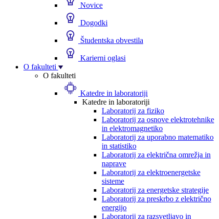
Novice
Dogodki
Študentska obvestila
Karierni oglasi
O fakulteti
O fakulteti
Katedre in laboratoriji
Katedre in laboratoriji
Laboratorij za fiziko
Laboratorij za osnove elektrotehnike
in elektromagnetiko
Laboratorij za uporabno matematiko
in statistiko
Laboratorij za električna omrežja in
naprave
Laboratorij za elektroenergetske
sisteme
Laboratorij za energetske strategije
Laboratorij za preskrbo z električno
energijo
Laboratorij za razsvetljavo in