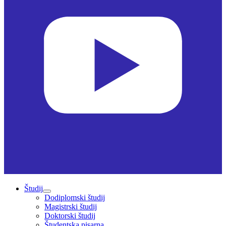
Študij
Dodiplomski študij
Magistrski študij
Doktorski študij
Študentska pisarna