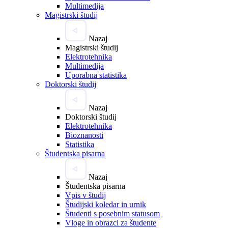
Multimedija
Magistrski študij
Nazaj
Magistrski študij
Elektrotehnika
Multimedija
Uporabna statistika
Doktorski študij
Nazaj
Doktorski študij
Elektrotehnika
Bioznanosti
Statistika
Študentska pisarna
Nazaj
Študentska pisarna
Vpis v študij
Študijski koledar in urnik
Študenti s posebnim statusom
Vloge in obrazci za študente