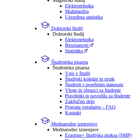
Magistrski študij
Elektrotehnika
Multimedija
Uporabna statistika
Doktorski študij
Doktorski študij
Elektrotehnika
Bioznanosti
Statistika
Študentska pisarna
Študentska pisarna
Vpis v študij
Študijski koledar in urnik
Študenti s posebnim statusom
Vloge in obrazci za študente
Pravilniki in navodila za študente
Zaključno delo
Pogosta vprašanja – FAQ
Kontakt
Mednarodne izmenjave
Mednarodne izmenjave
Erasmus+ študijska praksa (SMP)