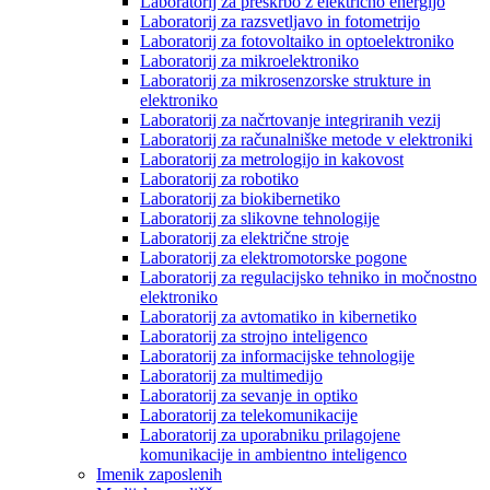
Laboratorij za preskrbo z električno energijo
Laboratorij za razsvetljavo in fotometrijo
Laboratorij za fotovoltaiko in optoelektroniko
Laboratorij za mikroelektroniko
Laboratorij za mikrosenzorske strukture in
elektroniko
Laboratorij za načrtovanje integriranih vezij
Laboratorij za računalniške metode v elektroniki
Laboratorij za metrologijo in kakovost
Laboratorij za robotiko
Laboratorij za biokibernetiko
Laboratorij za slikovne tehnologije
Laboratorij za električne stroje
Laboratorij za elektromotorske pogone
Laboratorij za regulacijsko tehniko in močnostno
elektroniko
Laboratorij za avtomatiko in kibernetiko
Laboratorij za strojno inteligenco
Laboratorij za informacijske tehnologije
Laboratorij za multimedijo
Laboratorij za sevanje in optiko
Laboratorij za telekomunikacije
Laboratorij za uporabniku prilagojene
komunikacije in ambientno inteligenco
Imenik zaposlenih