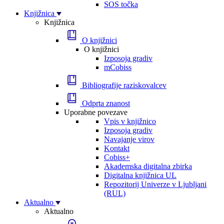
SOS točka
Knjižnica
Knjižnica
O knjižnici
O knjižnici
Izposoja gradiv
mCobiss
Bibliografije raziskovalcev
Odprta znanost
Uporabne povezave
Vpis v knjižnico
Izposoja gradiv
Navajanje virov
Kontakt
Cobiss+
Akademska digitalna zbirka
Digitalna knjižnica UL
Repozitorij Univerze v Ljubljani
(RUL)
Aktualno
Aktualno