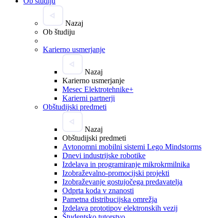
Ob študiju
Nazaj
Ob študiju
Karierno usmerjanje
Nazaj
Karierno usmerjanje
Mesec Elektrotehnike+
Karierni partnerji
Obštudijski predmeti
Nazaj
Obštudijski predmeti
Avtonomni mobilni sistemi Lego Mindstorms
Dnevi industrijske robotike
Izdelava in programiranje mikrokrmilnika
Izobraževalno-promocijski projekti
Izobraževanje gostujočega predavatelja
Odprta koda v znanosti
Pametna distribucijska omrežja
Izdelava prototipov elektronskih vezij
Študentsko tutorstvo