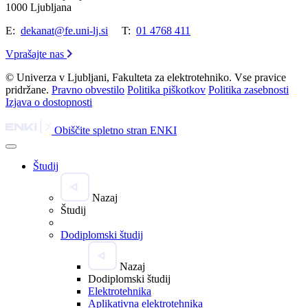
1000 Ljubljana
E:
dekanat@fe.uni-lj.si
T:
01 4768 411
Vprašajte nas
© Univerza v Ljubljani, Fakulteta za elektrotehniko. Vse pravice
pridržane.
Pravno obvestilo
Politika piškotkov
Politika zasebnosti
Izjava o dostopnosti
Obiščite spletno stran ENKI
Študij
Nazaj
Študij
Dodiplomski študij
Nazaj
Dodiplomski študij
Elektrotehnika
Aplikativna elektrotehnika