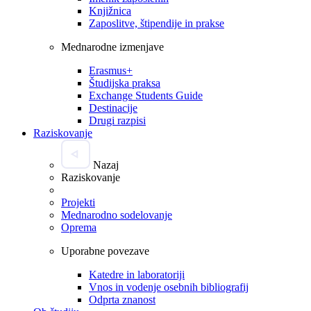
Knjižnica
Zaposlitve, štipendije in prakse
Mednarodne izmenjave
Erasmus+
Študijska praksa
Exchange Students Guide
Destinacije
Drugi razpisi
Raziskovanje
Nazaj
Raziskovanje
Projekti
Mednarodno sodelovanje
Oprema
Uporabne povezave
Katedre in laboratoriji
Vnos in vodenje osebnih bibliografij
Odprta znanost