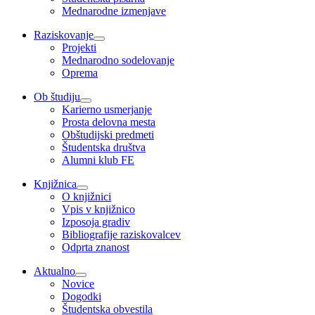
Mednarodne izmenjave
Raziskovanje
Projekti
Mednarodno sodelovanje
Oprema
Ob študiju
Karierno usmerjanje
Prosta delovna mesta
Obštudijski predmeti
Študentska društva
Alumni klub FE
Knjižnica
O knjižnici
Vpis v knjižnico
Izposoja gradiv
Bibliografije raziskovalcev
Odprta znanost
Aktualno
Novice
Dogodki
Študentska obvestila