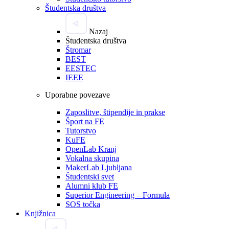
Študentska društva
Nazaj
Študentska društva
Štromar
BEST
EESTEC
IEEE
Uporabne povezave
Zaposlitve, štipendije in prakse
Šport na FE
Tutorstvo
KuFE
OpenLab Kranj
Vokalna skupina
MakerLab Ljubljana
Študentski svet
Alumni klub FE
Superior Engineering – Formula
SOS točka
Knjižnica