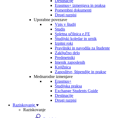
Destinacije
Erasmus+ izmenjava in praksa
Pomembni dokumenti
Drugi razpisi
Uporabne povezave
Vpis v študij
Studis
Spletna učilnica e.FE
Študijski koledar in urnik
Izpitni roki
Pravilniki in navodila za študente
Zaključno delo
Predmetniki
Imenik zaposlenih
Knjižnica
Zaposlitve, štipendije in prakse
Mednarodne izmenjave
Erasmus+
Študijska praksa
Exchange Students Guide
Destinacije
Drugi razpisi
Raziskovanje
Raziskovanje