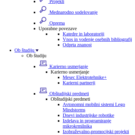
Projekti
Mednarodno sodelovanje
Oprema
Uporabne povezave
Katedre in laboratoriji
Vnos in vodenje osebnih bibliografij
Odprta znanost
Ob študiju
Ob študiju
Karierno usmerjanje
Karierno usmerjanje
Mesec Elektrotehnike+
Karierni partnerji
Obštudijski predmeti
Obštudijski predmeti
Avtonomni mobilni sistemi Lego
Mindstorms
Dnevi industrijske robotike
Izdelava in programiranje
mikrokrmilnika
Izobraževalno-promocijski projekti