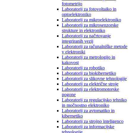
fotometrijo
Laboratorij za fotovoltaiko in
optoelektroniko
Laboratorij za mikroelektroniko
Laboratorij za mikrosenzorske
strukture in elektroniko
Laboratorij za načrtovanje
integriranih vezij
Laboratorij za računalniške metode
v elektroniki
Laboratorij za metrologijo in
kakovost
Laboratorij za robotiko
Laboratorij za biokibernetiko
Laboratorij za slikovne tehnologije
Laboratorij za električne stroje
Laboratorij za elektromotorske
pogone
Laboratorij za regulacijsko tehniko
in močnostno elektroniko
Laboratorij za avtomatiko in
kibernetiko
Laboratorij za strojno inteligenco
Laboratorij za informacijske
tehnologije