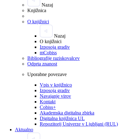
Nazaj
Knjižnica
O knjižnici
Nazaj
O knjižnici
Izposoja gradiv
mCobiss
Bibliografije raziskovalcev
Odprta znanost
Uporabne povezave
Vpis v knjižnico
Izposoja gradiv
Navajanje virov
Kontakt
Cobiss+
Akademska digitalna zbirka
Digitalna knjižnica UL
Repozitorij Univerze v Ljubljani (RUL)
Aktualno