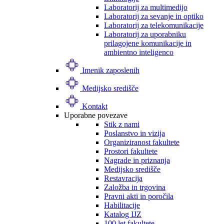
Laboratorij za multimedijo
Laboratorij za sevanje in optiko
Laboratorij za telekomunikacije
Laboratorij za uporabniku
prilagojene komunikacije in
ambientno inteligenco
Imenik zaposlenih
Medijsko središče
Kontakt
Uporabne povezave
Stik z nami
Poslanstvo in vizija
Organiziranost fakultete
Prostori fakultete
Nagrade in priznanja
Medijsko središče
Restavracija
Založba in trgovina
Pravni akti in poročila
Habilitacije
Katalog IJZ
100 let fakultete