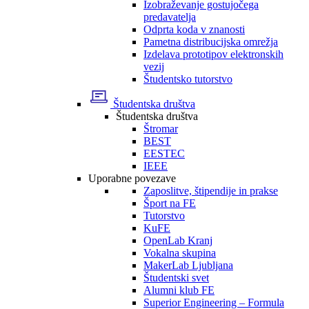
Izobraževanje gostujočega
predavatelja
Odprta koda v znanosti
Pametna distribucijska omrežja
Izdelava prototipov elektronskih
vezij
Študentsko tutorstvo
Študentska društva
Študentska društva
Štromar
BEST
EESTEC
IEEE
Uporabne povezave
Zaposlitve, štipendije in prakse
Šport na FE
Tutorstvo
KuFE
OpenLab Kranj
Vokalna skupina
MakerLab Ljubljana
Študentski svet
Alumni klub FE
Superior Engineering – Formula