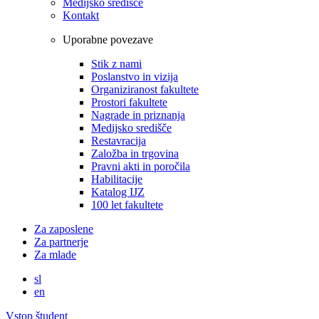
Medijsko središče
Kontakt
Uporabne povezave
Stik z nami
Poslanstvo in vizija
Organiziranost fakultete
Prostori fakultete
Nagrade in priznanja
Medijsko središče
Restavracija
Založba in trgovina
Pravni akti in poročila
Habilitacije
Katalog IJZ
100 let fakultete
Za zaposlene
Za partnerje
Za mlade
sl
en
Vstop študent