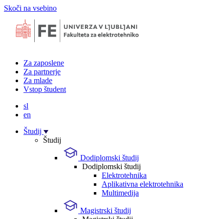
Skoči na vsebino
Za zaposlene
Za partnerje
Za mlade
Vstop študent
sl
en
Študij
Študij
Dodiplomski študij
Dodiplomski študij
Elektrotehnika
Aplikativna elektrotehnika
Multimedija
Magistrski študij