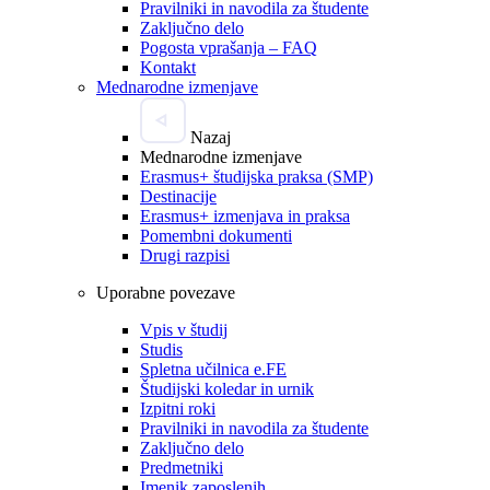
Pravilniki in navodila za študente
Zaključno delo
Pogosta vprašanja – FAQ
Kontakt
Mednarodne izmenjave
Nazaj
Mednarodne izmenjave
Erasmus+ študijska praksa (SMP)
Destinacije
Erasmus+ izmenjava in praksa
Pomembni dokumenti
Drugi razpisi
Uporabne povezave
Vpis v študij
Studis
Spletna učilnica e.FE
Študijski koledar in urnik
Izpitni roki
Pravilniki in navodila za študente
Zaključno delo
Predmetniki
Imenik zaposlenih