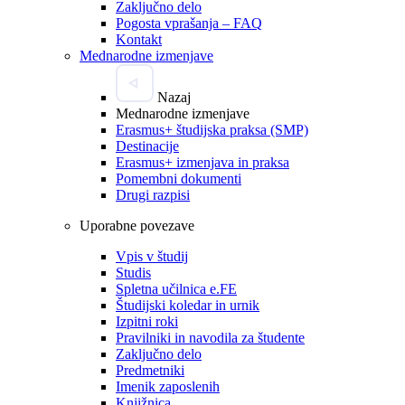
Zaključno delo
Pogosta vprašanja – FAQ
Kontakt
Mednarodne izmenjave
Nazaj
Mednarodne izmenjave
Erasmus+ študijska praksa (SMP)
Destinacije
Erasmus+ izmenjava in praksa
Pomembni dokumenti
Drugi razpisi
Uporabne povezave
Vpis v študij
Studis
Spletna učilnica e.FE
Študijski koledar in urnik
Izpitni roki
Pravilniki in navodila za študente
Zaključno delo
Predmetniki
Imenik zaposlenih
Knjižnica