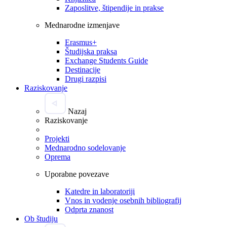
Zaposlitve, štipendije in prakse
Mednarodne izmenjave
Erasmus+
Študijska praksa
Exchange Students Guide
Destinacije
Drugi razpisi
Raziskovanje
Nazaj
Raziskovanje
Projekti
Mednarodno sodelovanje
Oprema
Uporabne povezave
Katedre in laboratoriji
Vnos in vodenje osebnih bibliografij
Odprta znanost
Ob študiju