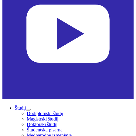
Študij
Dodiplomski študij
Magistrski študij
Doktorski študij
Študentska pisarna
Mednarodne izmenjave