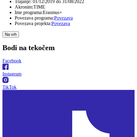
Trajanje:
01/12/2019 do 31/08/2022
Akronim:
TIME
Ime programa:
Erasmus+
Povezava programa:
Povezava
Povezava projekta:
Povezava
Na vrh
Bodi na
tekočem
Facebook
Instagram
TikTok