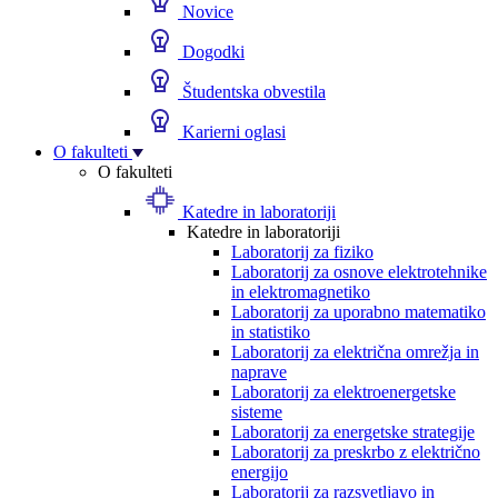
Novice
Dogodki
Študentska obvestila
Karierni oglasi
O fakulteti
O fakulteti
Katedre in laboratoriji
Katedre in laboratoriji
Laboratorij za fiziko
Laboratorij za osnove elektrotehnike
in elektromagnetiko
Laboratorij za uporabno matematiko
in statistiko
Laboratorij za električna omrežja in
naprave
Laboratorij za elektroenergetske
sisteme
Laboratorij za energetske strategije
Laboratorij za preskrbo z električno
energijo
Laboratorij za razsvetljavo in