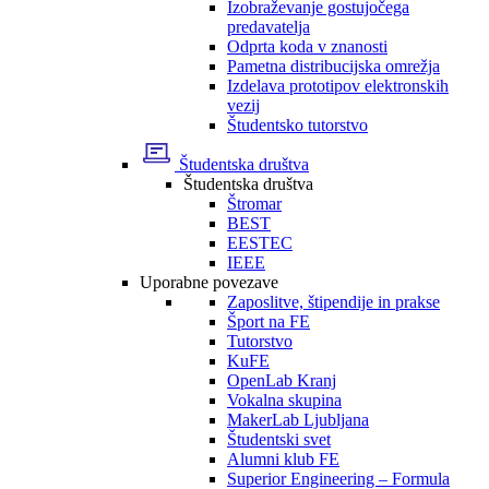
Izobraževanje gostujočega
predavatelja
Odprta koda v znanosti
Pametna distribucijska omrežja
Izdelava prototipov elektronskih
vezij
Študentsko tutorstvo
Študentska društva
Študentska društva
Štromar
BEST
EESTEC
IEEE
Uporabne povezave
Zaposlitve, štipendije in prakse
Šport na FE
Tutorstvo
KuFE
OpenLab Kranj
Vokalna skupina
MakerLab Ljubljana
Študentski svet
Alumni klub FE
Superior Engineering – Formula