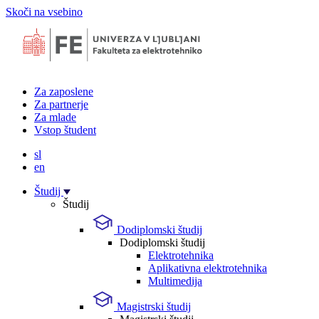
Skoči na vsebino
Za zaposlene
Za partnerje
Za mlade
Vstop študent
sl
en
Študij
Študij
Dodiplomski študij
Dodiplomski študij
Elektrotehnika
Aplikativna elektrotehnika
Multimedija
Magistrski študij