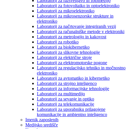
Laboratorij za razsvetljavo in fotometrijo
Laboratorij za fotovoltaiko in optoelektroniko
Laboratorij za mikroelektroniko
Laboratorij za mikrosenzorske strukture in
elektroniko
Laboratorij za načrtovanje integriranih vezij
Laboratorij za računalniške metode v elektroniki
Laboratorij za metrologijo in kakovost
Laboratorij za robotiko
Laboratorij za biokibernetiko
Laboratorij za slikovne tehnologije
Laboratorij za električne stroje
Laboratorij za elektromotorske pogone
Laboratorij za regulacijsko tehniko in močnostno
elektroniko
Laboratorij za avtomatiko in kibernetiko
Laboratorij za strojno inteligenco
Laboratorij za informacijske tehnologije
Laboratorij za multimedijo
Laboratorij za sevanje in optiko
Laboratorij za telekomunikacije
Laboratorij za uporabniku prilagojene
komunikacije in ambientno inteligenco
Imenik zaposlenih
Medijsko središče