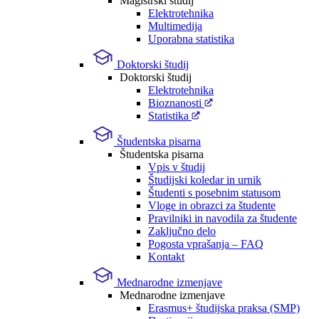
Magistrski študij
Elektrotehnika
Multimedija
Uporabna statistika
Doktorski študij
Doktorski študij
Elektrotehnika
Bioznanosti
Statistika
Študentska pisarna
Študentska pisarna
Vpis v študij
Študijski koledar in urnik
Študenti s posebnim statusom
Vloge in obrazci za študente
Pravilniki in navodila za študente
Zaključno delo
Pogosta vprašanja – FAQ
Kontakt
Mednarodne izmenjave
Mednarodne izmenjave
Erasmus+ študijska praksa (SMP)