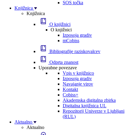
SOS točka
Knjižnica
Knjižnica
O knjižnici
O knjižnici
Izposoja gradiv
mCobiss
Bibliografije raziskovalcev
Odprta znanost
Uporabne povezave
Vpis v knjižnico
Izposoja gradiv
Navajanje virov
Kontakt
Cobiss+
Akademska digitalna zbirka
Digitalna knjižnica UL
Repozitorij Univerze v Ljubljani
(RUL)
Aktualno
Aktualno