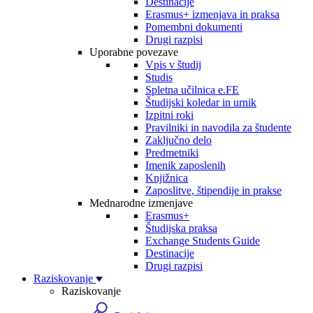
Destinacije
Erasmus+ izmenjava in praksa
Pomembni dokumenti
Drugi razpisi
Uporabne povezave
Vpis v študij
Studis
Spletna učilnica e.FE
Študijski koledar in urnik
Izpitni roki
Pravilniki in navodila za študente
Zaključno delo
Predmetniki
Imenik zaposlenih
Knjižnica
Zaposlitve, štipendije in prakse
Mednarodne izmenjave
Erasmus+
Študijska praksa
Exchange Students Guide
Destinacije
Drugi razpisi
Raziskovanje
Raziskovanje