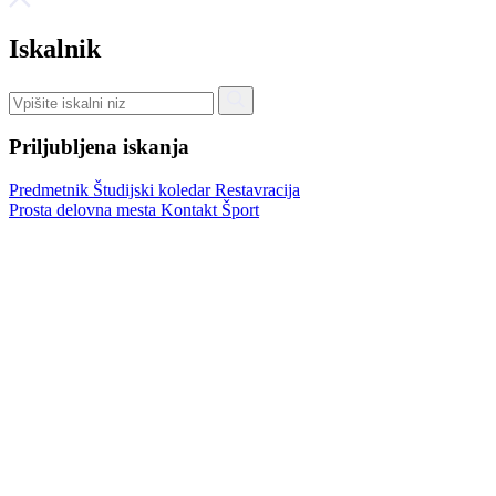
Iskalnik
Priljubljena iskanja
Predmetnik
Študijski koledar
Restavracija
Prosta delovna mesta
Kontakt
Šport