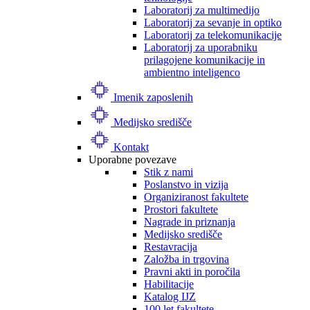
Laboratorij za multimedijo
Laboratorij za sevanje in optiko
Laboratorij za telekomunikacije
Laboratorij za uporabniku
prilagojene komunikacije in
ambientno inteligenco
Imenik zaposlenih
Medijsko središče
Kontakt
Uporabne povezave
Stik z nami
Poslanstvo in vizija
Organiziranost fakultete
Prostori fakultete
Nagrade in priznanja
Medijsko središče
Restavracija
Založba in trgovina
Pravni akti in poročila
Habilitacije
Katalog IJZ
100 let fakultete