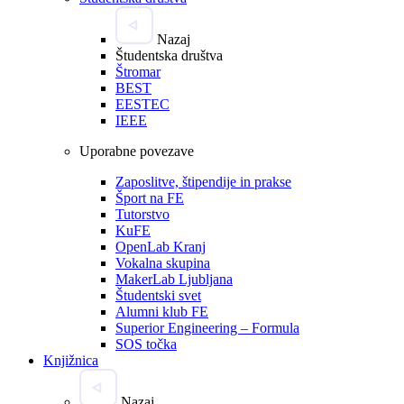
Nazaj
Študentska društva
Štromar
BEST
EESTEC
IEEE
Uporabne povezave
Zaposlitve, štipendije in prakse
Šport na FE
Tutorstvo
KuFE
OpenLab Kranj
Vokalna skupina
MakerLab Ljubljana
Študentski svet
Alumni klub FE
Superior Engineering – Formula
SOS točka
Knjižnica
Nazaj