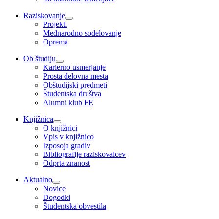
Raziskovanje
Projekti
Mednarodno sodelovanje
Oprema
Ob študiju
Karierno usmerjanje
Prosta delovna mesta
Obštudijski predmeti
Študentska društva
Alumni klub FE
Knjižnica
O knjižnici
Vpis v knjižnico
Izposoja gradiv
Bibliografije raziskovalcev
Odprta znanost
Aktualno
Novice
Dogodki
Študentska obvestila