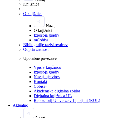
Knjižnica
O knjižnici
Nazaj
O knjižnici
Izposoja gradiv
mCobiss
Bibliografije raziskovalcev
Odprta znanost
Uporabne povezave
Vpis v knjižnico
Izposoja gradiv
Navajanje virov
Kontakt
Cobiss+
Akademska digitalna zbirka
Digitalna knjižnica UL
Repozitorij Univerze v Ljubljani (RUL)
Aktualno
Nazaj