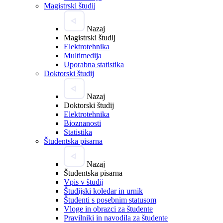
Magistrski študij
Nazaj
Magistrski študij
Elektrotehnika
Multimedija
Uporabna statistika
Doktorski študij
Nazaj
Doktorski študij
Elektrotehnika
Bioznanosti
Statistika
Študentska pisarna
Nazaj
Študentska pisarna
Vpis v študij
Študijski koledar in urnik
Študenti s posebnim statusom
Vloge in obrazci za študente
Pravilniki in navodila za študente