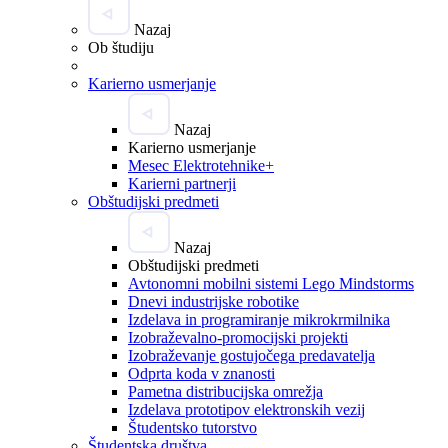
Nazaj
Ob študiju
Karierno usmerjanje
Nazaj
Karierno usmerjanje
Mesec Elektrotehnike+
Karierni partnerji
Obštudijski predmeti
Nazaj
Obštudijski predmeti
Avtonomni mobilni sistemi Lego Mindstorms
Dnevi industrijske robotike
Izdelava in programiranje mikrokrmilnika
Izobraževalno-promocijski projekti
Izobraževanje gostujočega predavatelja
Odprta koda v znanosti
Pametna distribucijska omrežja
Izdelava prototipov elektronskih vezij
Študentsko tutorstvo
Študentska društva