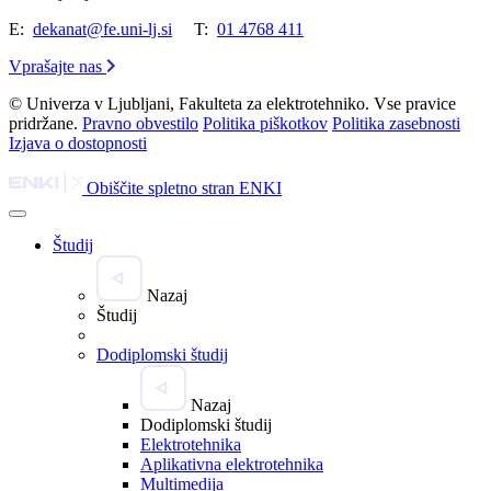
E:
dekanat@fe.uni-lj.si
T:
01 4768 411
Vprašajte nas
© Univerza v Ljubljani, Fakulteta za elektrotehniko. Vse pravice
pridržane.
Pravno obvestilo
Politika piškotkov
Politika zasebnosti
Izjava o dostopnosti
Obiščite spletno stran ENKI
Študij
Nazaj
Študij
Dodiplomski študij
Nazaj
Dodiplomski študij
Elektrotehnika
Aplikativna elektrotehnika
Multimedija