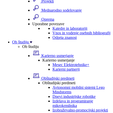
Projekti
Mednarodno sodelovanje
Oprema
Uporabne povezave
Katedre in laboratoriji
Vnos in vodenje osebnih bibliografij
Odprta znanost
Ob študiju
Ob študiju
Karierno usmerjanje
Karierno usmerjanje
Mesec Elektrotehnike+
Karierni partnerji
Obštudijski predmeti
Obštudijski predmeti
Avtonomni mobilni sistemi Lego
Mindstorms
Dnevi industrijske robotike
Izdelava in programiranje
mikrokrmilnika
Izobraževalno-promocijski projekti