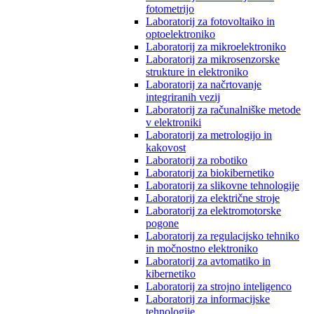
fotometrijo
Laboratorij za fotovoltaiko in
optoelektroniko
Laboratorij za mikroelektroniko
Laboratorij za mikrosenzorske
strukture in elektroniko
Laboratorij za načrtovanje
integriranih vezij
Laboratorij za računalniške metode
v elektroniki
Laboratorij za metrologijo in
kakovost
Laboratorij za robotiko
Laboratorij za biokibernetiko
Laboratorij za slikovne tehnologije
Laboratorij za električne stroje
Laboratorij za elektromotorske
pogone
Laboratorij za regulacijsko tehniko
in močnostno elektroniko
Laboratorij za avtomatiko in
kibernetiko
Laboratorij za strojno inteligenco
Laboratorij za informacijske
tehnologije