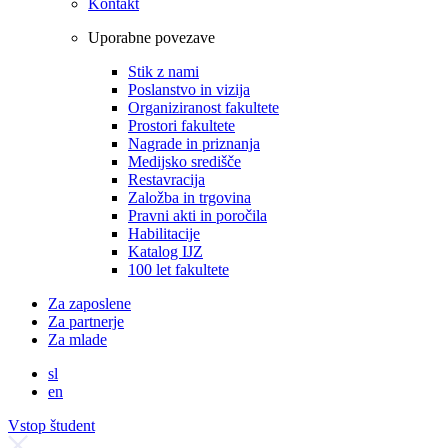
Kontakt
Uporabne povezave
Stik z nami
Poslanstvo in vizija
Organiziranost fakultete
Prostori fakultete
Nagrade in priznanja
Medijsko središče
Restavracija
Založba in trgovina
Pravni akti in poročila
Habilitacije
Katalog IJZ
100 let fakultete
Za zaposlene
Za partnerje
Za mlade
sl
en
Vstop študent