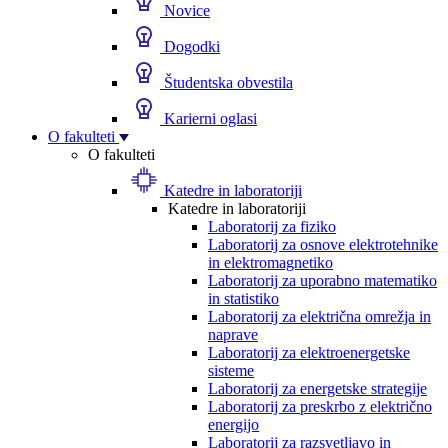
Novice
Dogodki
Študentska obvestila
Karierni oglasi
O fakulteti
O fakulteti
Katedre in laboratoriji
Katedre in laboratoriji
Laboratorij za fiziko
Laboratorij za osnove elektrotehnike
in elektromagnetiko
Laboratorij za uporabno matematiko
in statistiko
Laboratorij za električna omrežja in
naprave
Laboratorij za elektroenergetske
sisteme
Laboratorij za energetske strategije
Laboratorij za preskrbo z električno
energijo
Laboratorij za razsvetljavo in