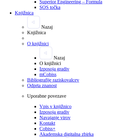
Superior Engineering – Formula
SOS točka
Knjižnica
Nazaj
Knjižnica
O knjižnici
Nazaj
O knjižnici
Izposoja gradiv
mCobiss
Bibliografije raziskovalcev
Odprta znanost
Uporabne povezave
Vpis v knjižnico
Izposoja gradiv
Navajanje virov
Kontakt
Cobiss+
Akademska digitalna zbirka