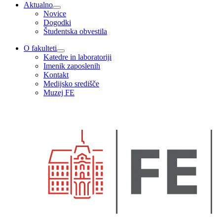
Aktualno
Novice
Dogodki
Študentska obvestila
O fakulteti
Katedre in laboratoriji
Imenik zaposlenih
Kontakt
Medijsko središče
Muzej FE