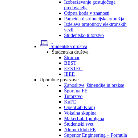
Izobraževanje gostujočega
predavatelja
Odprta koda v znanosti
Pametna distribucijska omrežja
Izdelava prototipov elektronskih
vezij
Študentsko tutorstvo
Študentska društva
Študentska društva
Štromar
BEST
EESTEC
IEEE
Uporabne povezave
Zaposlitve, štipendije in prakse
Šport na FE
Tutorstvo
KuFE
OpenLab Kranj
Vokalna skupina
MakerLab Ljubljana
Študentski svet
Alumni klub FE
Superior Engineering – Formula