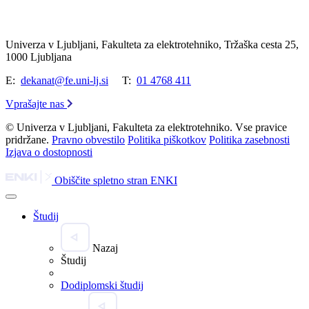
Univerza v Ljubljani, Fakulteta za elektrotehniko, Tržaška cesta 25,
1000 Ljubljana
E:
dekanat@fe.uni-lj.si
T:
01 4768 411
Vprašajte nas
© Univerza v Ljubljani, Fakulteta za elektrotehniko. Vse pravice
pridržane.
Pravno obvestilo
Politika piškotkov
Politika zasebnosti
Izjava o dostopnosti
Obiščite spletno stran ENKI
Študij
Nazaj
Študij
Dodiplomski študij