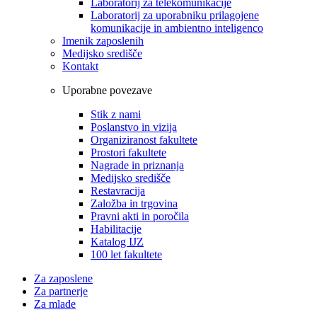
Laboratorij za telekomunikacije
Laboratorij za uporabniku prilagojene
komunikacije in ambientno inteligenco
Imenik zaposlenih
Medijsko središče
Kontakt
Uporabne povezave
Stik z nami
Poslanstvo in vizija
Organiziranost fakultete
Prostori fakultete
Nagrade in priznanja
Medijsko središče
Restavracija
Založba in trgovina
Pravni akti in poročila
Habilitacije
Katalog IJZ
100 let fakultete
Za zaposlene
Za partnerje
Za mlade