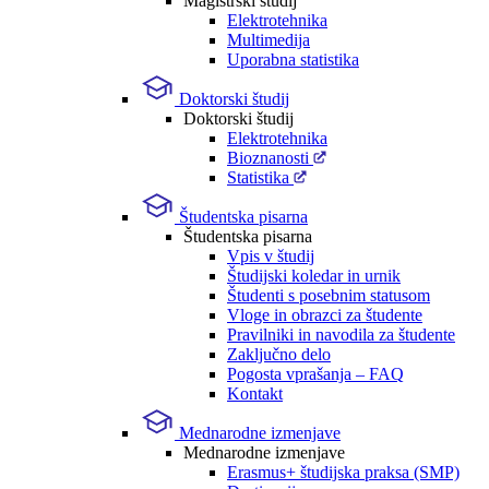
Magistrski študij
Elektrotehnika
Multimedija
Uporabna statistika
Doktorski študij
Doktorski študij
Elektrotehnika
Bioznanosti
Statistika
Študentska pisarna
Študentska pisarna
Vpis v študij
Študijski koledar in urnik
Študenti s posebnim statusom
Vloge in obrazci za študente
Pravilniki in navodila za študente
Zaključno delo
Pogosta vprašanja – FAQ
Kontakt
Mednarodne izmenjave
Mednarodne izmenjave
Erasmus+ študijska praksa (SMP)