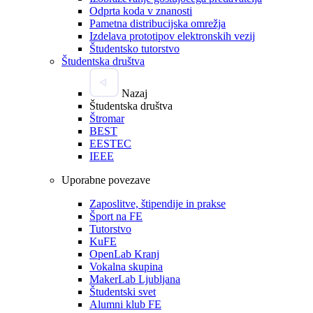
Odprta koda v znanosti
Pametna distribucijska omrežja
Izdelava prototipov elektronskih vezij
Študentsko tutorstvo
Študentska društva
Nazaj
Študentska društva
Štromar
BEST
EESTEC
IEEE
Uporabne povezave
Zaposlitve, štipendije in prakse
Šport na FE
Tutorstvo
KuFE
OpenLab Kranj
Vokalna skupina
MakerLab Ljubljana
Študentski svet
Alumni klub FE