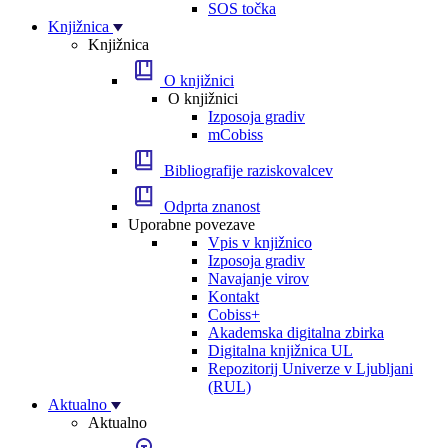
SOS točka
Knjižnica
Knjižnica
O knjižnici
O knjižnici
Izposoja gradiv
mCobiss
Bibliografije raziskovalcev
Odprta znanost
Uporabne povezave
Vpis v knjižnico
Izposoja gradiv
Navajanje virov
Kontakt
Cobiss+
Akademska digitalna zbirka
Digitalna knjižnica UL
Repozitorij Univerze v Ljubljani
(RUL)
Aktualno
Aktualno