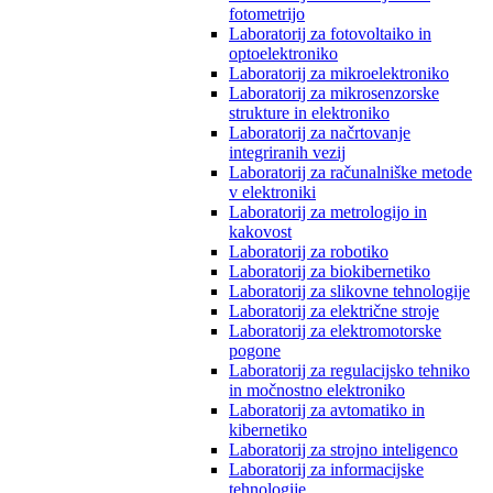
fotometrijo
Laboratorij za fotovoltaiko in
optoelektroniko
Laboratorij za mikroelektroniko
Laboratorij za mikrosenzorske
strukture in elektroniko
Laboratorij za načrtovanje
integriranih vezij
Laboratorij za računalniške metode
v elektroniki
Laboratorij za metrologijo in
kakovost
Laboratorij za robotiko
Laboratorij za biokibernetiko
Laboratorij za slikovne tehnologije
Laboratorij za električne stroje
Laboratorij za elektromotorske
pogone
Laboratorij za regulacijsko tehniko
in močnostno elektroniko
Laboratorij za avtomatiko in
kibernetiko
Laboratorij za strojno inteligenco
Laboratorij za informacijske
tehnologije