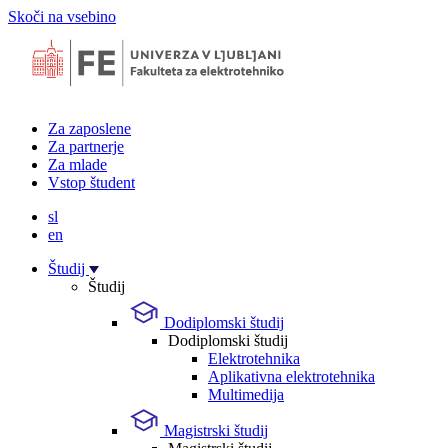
Skoči na vsebino
Za zaposlene
Za partnerje
Za mlade
Vstop študent
sl
en
Študij
Študij
Dodiplomski študij
Dodiplomski študij
Elektrotehnika
Aplikativna elektrotehnika
Multimedija
Magistrski študij