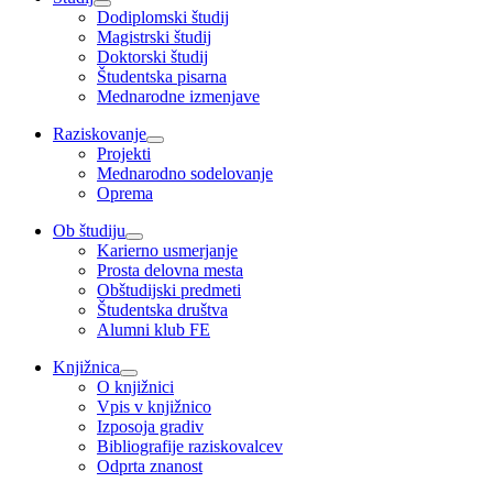
Dodiplomski študij
Magistrski študij
Doktorski študij
Študentska pisarna
Mednarodne izmenjave
Raziskovanje
Projekti
Mednarodno sodelovanje
Oprema
Ob študiju
Karierno usmerjanje
Prosta delovna mesta
Obštudijski predmeti
Študentska društva
Alumni klub FE
Knjižnica
O knjižnici
Vpis v knjižnico
Izposoja gradiv
Bibliografije raziskovalcev
Odprta znanost