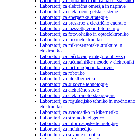
Laboratorij za uporabno matematiko in statistiko
Laboratorij za električna omrežja in naprave
Laboratorij za elektroenergetske sisteme
Laboratorij za energetske strategije
Laboratorij za preskrbo z električno energijo
Laboratorij za razsvetljavo in fotometrijo
Laboratorij za fotovoltaiko in optoelektroniko
Laboratorij za mikroelektroniko
Laboratorij za mikrosenzorske strukture in
elektroniko
Laboratorij za načrtovanje integriranih vezij
Laboratorij za računalniške metode v elektroniki
Laboratorij za metrologijo in kakovost
Laboratorij za robotiko
Laboratorij za biokibernetiko
Laboratorij za slikovne tehnologije
Laboratorij za električne stroje
Laboratorij za elektromotorske pogone
Laboratorij za regulacijsko tehniko in močnostno
elektroniko
Laboratorij za avtomatiko in kibernetiko
Laboratorij za strojno inteligenco
Laboratorij za informacijske tehnologije
Laboratorij za multimedijo
Laboratorij za sevanje in optiko