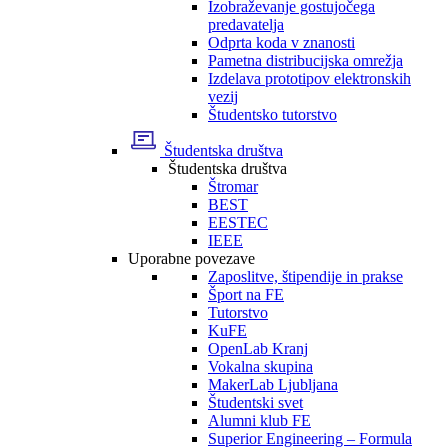
Izobraževanje gostujočega
predavatelja
Odprta koda v znanosti
Pametna distribucijska omrežja
Izdelava prototipov elektronskih
vezij
Študentsko tutorstvo
Študentska društva
Študentska društva
Štromar
BEST
EESTEC
IEEE
Uporabne povezave
Zaposlitve, štipendije in prakse
Šport na FE
Tutorstvo
KuFE
OpenLab Kranj
Vokalna skupina
MakerLab Ljubljana
Študentski svet
Alumni klub FE
Superior Engineering – Formula