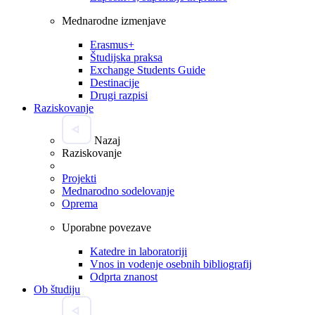
Mednarodne izmenjave
Erasmus+
Študijska praksa
Exchange Students Guide
Destinacije
Drugi razpisi
Raziskovanje
Nazaj
Raziskovanje
Projekti
Mednarodno sodelovanje
Oprema
Uporabne povezave
Katedre in laboratoriji
Vnos in vodenje osebnih bibliografij
Odprta znanost
Ob študiju