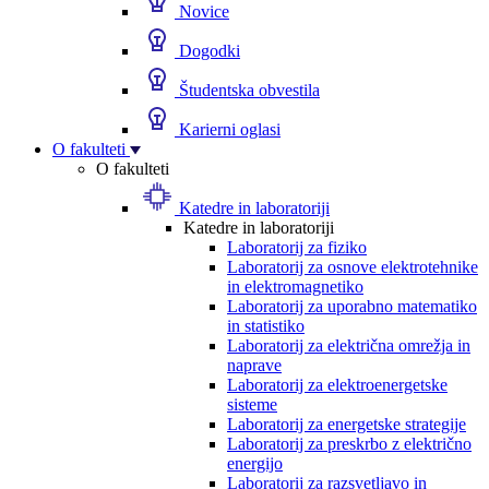
Novice
Dogodki
Študentska obvestila
Karierni oglasi
O fakulteti
O fakulteti
Katedre in laboratoriji
Katedre in laboratoriji
Laboratorij za fiziko
Laboratorij za osnove elektrotehnike
in elektromagnetiko
Laboratorij za uporabno matematiko
in statistiko
Laboratorij za električna omrežja in
naprave
Laboratorij za elektroenergetske
sisteme
Laboratorij za energetske strategije
Laboratorij za preskrbo z električno
energijo
Laboratorij za razsvetljavo in