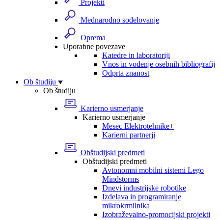
Projekti
Mednarodno sodelovanje
Oprema
Uporabne povezave
Katedre in laboratoriji
Vnos in vodenje osebnih bibliografij
Odprta znanost
Ob študiju
Ob študiju
Karierno usmerjanje
Karierno usmerjanje
Mesec Elektrotehnike+
Karierni partnerji
Obštudijski predmeti
Obštudijski predmeti
Avtonomni mobilni sistemi Lego
Mindstorms
Dnevi industrijske robotike
Izdelava in programiranje
mikrokrmilnika
Izobraževalno-promocijski projekti