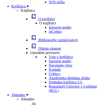
SOS točka
Knjižnica
Knjižnica
O knjižnici
O knjižnici
Izposoja gradiv
mCobiss
Bibliografije raziskovalcev
Odprta znanost
Uporabne povezave
Vpis v knjižnico
Izposoja gradiv
Navajanje virov
Kontakt
Cobiss+
Akademska digitalna zbirka
Digitalna knjižnica UL
Repozitorij Univerze v Ljubljani
(RUL)
Aktualno
Aktualno