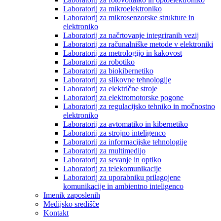
Laboratorij za mikroelektroniko
Laboratorij za mikrosenzorske strukture in
elektroniko
Laboratorij za načrtovanje integriranih vezij
Laboratorij za računalniške metode v elektroniki
Laboratorij za metrologijo in kakovost
Laboratorij za robotiko
Laboratorij za biokibernetiko
Laboratorij za slikovne tehnologije
Laboratorij za električne stroje
Laboratorij za elektromotorske pogone
Laboratorij za regulacijsko tehniko in močnostno
elektroniko
Laboratorij za avtomatiko in kibernetiko
Laboratorij za strojno inteligenco
Laboratorij za informacijske tehnologije
Laboratorij za multimedijo
Laboratorij za sevanje in optiko
Laboratorij za telekomunikacije
Laboratorij za uporabniku prilagojene
komunikacije in ambientno inteligenco
Imenik zaposlenih
Medijsko središče
Kontakt