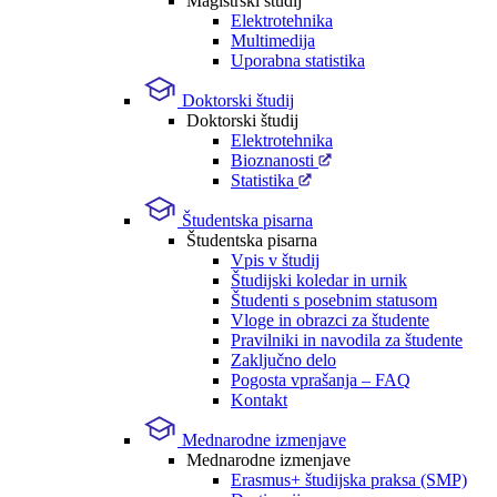
Magistrski študij
Elektrotehnika
Multimedija
Uporabna statistika
Doktorski študij
Doktorski študij
Elektrotehnika
Bioznanosti
Statistika
Študentska pisarna
Študentska pisarna
Vpis v študij
Študijski koledar in urnik
Študenti s posebnim statusom
Vloge in obrazci za študente
Pravilniki in navodila za študente
Zaključno delo
Pogosta vprašanja – FAQ
Kontakt
Mednarodne izmenjave
Mednarodne izmenjave
Erasmus+ študijska praksa (SMP)