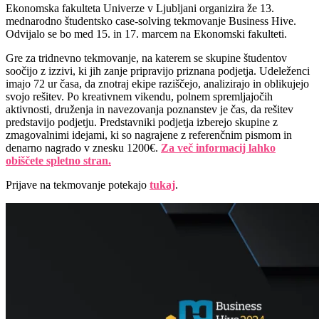
Ekonomska fakulteta Univerze v Ljubljani organizira že 13.
mednarodno študentsko case-solving tekmovanje Business Hive.
Odvijalo se bo med 15. in 17. marcem na Ekonomski fakulteti.
Gre za tridnevno tekmovanje, na katerem se skupine študentov
soočijo z izzivi, ki jih zanje pripravijo priznana podjetja. Udeleženci
imajo 72 ur časa, da znotraj ekipe raziščejo, analizirajo in oblikujejo
svojo rešitev. Po kreativnem vikendu, polnem spremljajočih
aktivnosti, druženja in navezovanja poznanstev je čas, da rešitev
predstavijo podjetju. Predstavniki podjetja izberejo skupine z
zmagovalnimi idejami, ki so nagrajene z referenčnim pismom in
denarno nagrado v znesku 1200€.
Za več informacij lahko
obiščete spletno stran.
Prijave na tekmovanje potekajo
tukaj
.