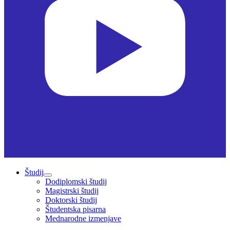
Študij
Dodiplomski študij
Magistrski študij
Doktorski študij
Študentska pisarna
Mednarodne izmenjave