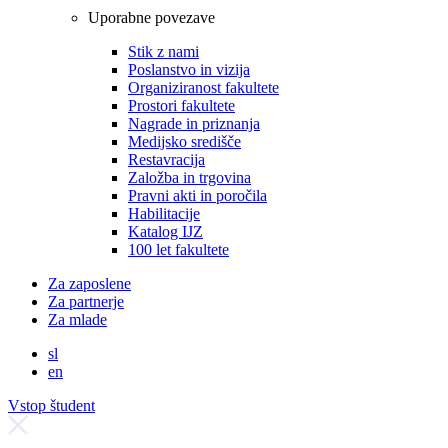
Uporabne povezave
Stik z nami
Poslanstvo in vizija
Organiziranost fakultete
Prostori fakultete
Nagrade in priznanja
Medijsko središče
Restavracija
Založba in trgovina
Pravni akti in poročila
Habilitacije
Katalog IJZ
100 let fakultete
Za zaposlene
Za partnerje
Za mlade
sl
en
Vstop študent