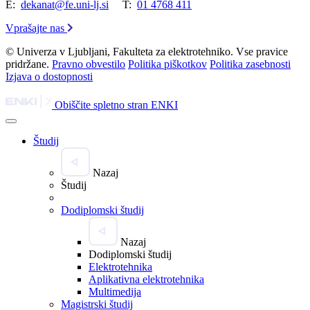
E:
dekanat@fe.uni-lj.si
T:
01 4768 411
Vprašajte nas
© Univerza v Ljubljani, Fakulteta za elektrotehniko. Vse pravice
pridržane.
Pravno obvestilo
Politika piškotkov
Politika zasebnosti
Izjava o dostopnosti
Obiščite spletno stran ENKI
Študij
Nazaj
Študij
Dodiplomski študij
Nazaj
Dodiplomski študij
Elektrotehnika
Aplikativna elektrotehnika
Multimedija
Magistrski študij