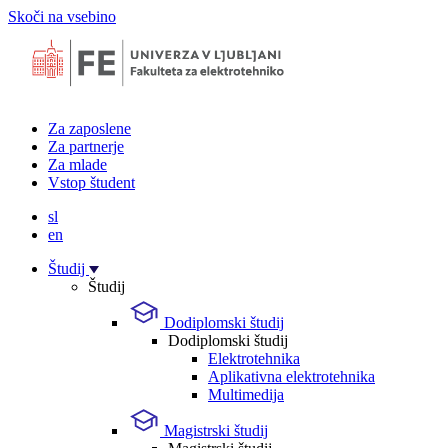
Skoči na vsebino
Za zaposlene
Za partnerje
Za mlade
Vstop študent
sl
en
Študij
Študij
Dodiplomski študij
Dodiplomski študij
Elektrotehnika
Aplikativna elektrotehnika
Multimedija
Magistrski študij