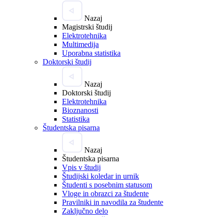
Nazaj
Magistrski študij
Elektrotehnika
Multimedija
Uporabna statistika
Doktorski študij
Nazaj
Doktorski študij
Elektrotehnika
Bioznanosti
Statistika
Študentska pisarna
Nazaj
Študentska pisarna
Vpis v študij
Študijski koledar in urnik
Študenti s posebnim statusom
Vloge in obrazci za študente
Pravilniki in navodila za študente
Zaključno delo