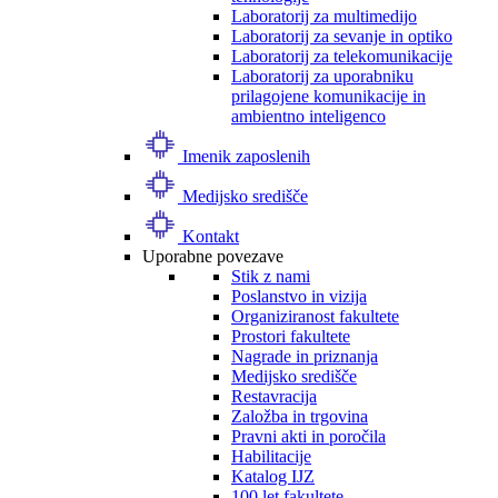
Laboratorij za multimedijo
Laboratorij za sevanje in optiko
Laboratorij za telekomunikacije
Laboratorij za uporabniku
prilagojene komunikacije in
ambientno inteligenco
Imenik zaposlenih
Medijsko središče
Kontakt
Uporabne povezave
Stik z nami
Poslanstvo in vizija
Organiziranost fakultete
Prostori fakultete
Nagrade in priznanja
Medijsko središče
Restavracija
Založba in trgovina
Pravni akti in poročila
Habilitacije
Katalog IJZ
100 let fakultete