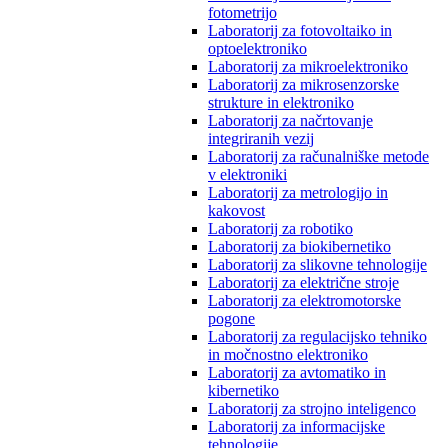
fotometrijo
Laboratorij za fotovoltaiko in
optoelektroniko
Laboratorij za mikroelektroniko
Laboratorij za mikrosenzorske
strukture in elektroniko
Laboratorij za načrtovanje
integriranih vezij
Laboratorij za računalniške metode
v elektroniki
Laboratorij za metrologijo in
kakovost
Laboratorij za robotiko
Laboratorij za biokibernetiko
Laboratorij za slikovne tehnologije
Laboratorij za električne stroje
Laboratorij za elektromotorske
pogone
Laboratorij za regulacijsko tehniko
in močnostno elektroniko
Laboratorij za avtomatiko in
kibernetiko
Laboratorij za strojno inteligenco
Laboratorij za informacijske
tehnologije