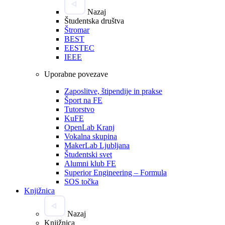
Nazaj
Študentska društva
Štromar
BEST
EESTEC
IEEE
Uporabne povezave
Zaposlitve, štipendije in prakse
Šport na FE
Tutorstvo
KuFE
OpenLab Kranj
Vokalna skupina
MakerLab Ljubljana
Študentski svet
Alumni klub FE
Superior Engineering – Formula
SOS točka
Knjižnica
Nazaj
Knjižnica