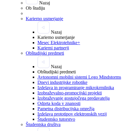
Nazaj
Ob študiju
Karierno usmerjanje
Nazaj
Karierno usmerjanje
Mesec Elektrotehnike+
Karierni partnerji
Obštudijski predmeti
Nazaj
Obštudijski predmeti
Avtonomni mobilni sistemi Lego Mindstorms
Dnevi industrijske robotike
Izdelava in programiranje mikrokrmilnika
Izobraževalno-promocijski projekti
Izobraževanje gostujočega predavatelja
Odprta koda v znanosti
Pametna distribucijska omrežja
Izdelava prototipov elektronskih vezij
Študentsko tutorstvo
Študentska društva