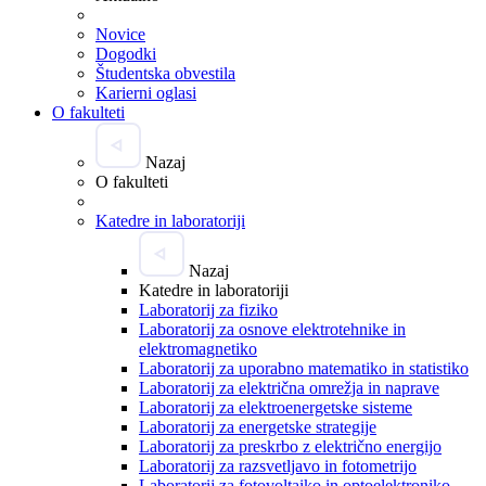
Novice
Dogodki
Študentska obvestila
Karierni oglasi
O fakulteti
Nazaj
O fakulteti
Katedre in laboratoriji
Nazaj
Katedre in laboratoriji
Laboratorij za fiziko
Laboratorij za osnove elektrotehnike in
elektromagnetiko
Laboratorij za uporabno matematiko in statistiko
Laboratorij za električna omrežja in naprave
Laboratorij za elektroenergetske sisteme
Laboratorij za energetske strategije
Laboratorij za preskrbo z električno energijo
Laboratorij za razsvetljavo in fotometrijo
Laboratorij za fotovoltaiko in optoelektroniko