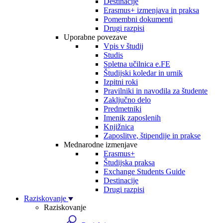
Destinacije
Erasmus+ izmenjava in praksa
Pomembni dokumenti
Drugi razpisi
Uporabne povezave
Vpis v študij
Studis
Spletna učilnica e.FE
Študijski koledar in urnik
Izpitni roki
Pravilniki in navodila za študente
Zaključno delo
Predmetniki
Imenik zaposlenih
Knjižnica
Zaposlitve, štipendije in prakse
Mednarodne izmenjave
Erasmus+
Študijska praksa
Exchange Students Guide
Destinacije
Drugi razpisi
Raziskovanje
Raziskovanje