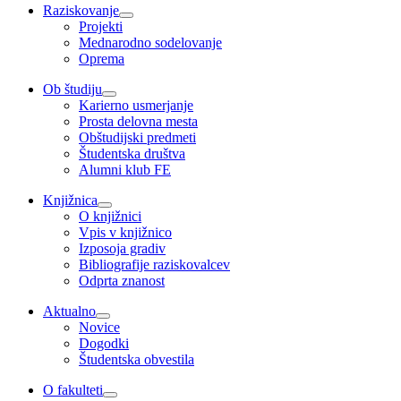
Raziskovanje
Projekti
Mednarodno sodelovanje
Oprema
Ob študiju
Karierno usmerjanje
Prosta delovna mesta
Obštudijski predmeti
Študentska društva
Alumni klub FE
Knjižnica
O knjižnici
Vpis v knjižnico
Izposoja gradiv
Bibliografije raziskovalcev
Odprta znanost
Aktualno
Novice
Dogodki
Študentska obvestila
O fakulteti