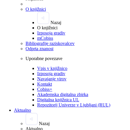
O knjižnici
Nazaj
O knjižnici
Izposoja gradiv
mCobiss
Bibliografije raziskovalcev
Odprta znanost
Uporabne povezave
Vpis v knjižnico
Izposoja gradiv
Navajanje virov
Kontakt
Cobiss+
Akademska digitalna zbirka
Digitalna knjižnica UL
Repozitorij Univerze v Ljubljani (RUL)
Aktualno
Nazaj
Aktualno