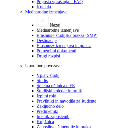
Pogosta vprašanja – FAQ
Kontakt
Mednarodne izmenjave
Nazaj
Mednarodne izmenjave
Erasmus+ študijska praksa (SMP)
Destinacije
Erasmus+ izmenjava in praksa
Pomembni dokumenti
Drugi razpisi
Uporabne povezave
Vpis v študij
Studis
Spletna učilnica e.FE
Študijski koledar in urnik
Izpitni roki
Pravilniki in navodila za študente
Zaključno delo
Predmetniki
Imenik zaposlenih
Knjižnica
Zaposlitve, štipendije in prakse