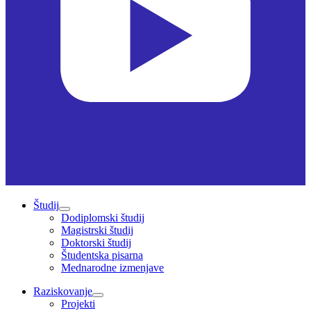
Študij
Dodiplomski študij
Magistrski študij
Doktorski študij
Študentska pisarna
Mednarodne izmenjave
Raziskovanje
Projekti