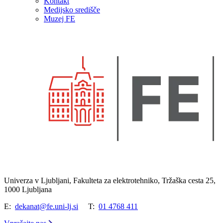
Kontakt
Medijsko središče
Muzej FE
Univerza v Ljubljani, Fakulteta za elektrotehniko, Tržaška cesta 25,
1000 Ljubljana
E:
dekanat@fe.uni-lj.si
T:
01 4768 411