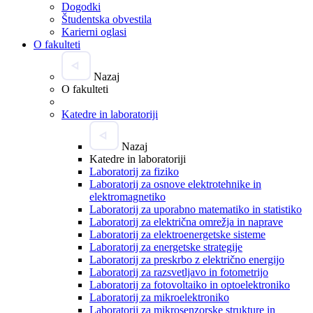
Dogodki
Študentska obvestila
Karierni oglasi
O fakulteti
Nazaj
O fakulteti
Katedre in laboratoriji
Nazaj
Katedre in laboratoriji
Laboratorij za fiziko
Laboratorij za osnove elektrotehnike in
elektromagnetiko
Laboratorij za uporabno matematiko in statistiko
Laboratorij za električna omrežja in naprave
Laboratorij za elektroenergetske sisteme
Laboratorij za energetske strategije
Laboratorij za preskrbo z električno energijo
Laboratorij za razsvetljavo in fotometrijo
Laboratorij za fotovoltaiko in optoelektroniko
Laboratorij za mikroelektroniko
Laboratorij za mikrosenzorske strukture in