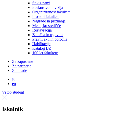
Stik z nami
Poslanstvo in vizija
Organiziranost fakultete
Prostori fakultete
Nagrade in priznanja
Medijsko središče
Restavracija
Založba in trgovina
Pravni akti in poročila
Habilitacije
Katalog IJZ
100 let fakultete
Za zaposlene
Za partnerje
Za mlade
sl
en
Vstop študent
Iskalnik