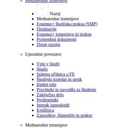
Mednarodne izmenjave
Nazaj
Mednarodne izmenjave
Erasmus+ študijska praksa (SMP)
Destinacije
Erasmus+ izmenjava in praksa
Pomembni dokumenti
Drugi razpisi
Uporabne povezave
Vpis v študij
Studis
Spletna učilnica e.FE
Študijski koledar in urnik
Izpitni roki
Pravilniki in navodila za študente
Zaključno delo
Predmetniki
Imenik zaposlenih
Knjižnica
Zaposlitve, štipendije in prakse
Mednarodne izmenjave