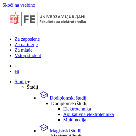
Skoči na vsebino
Za zaposlene
Za partnerje
Za mlade
Vstop študent
sl
en
Študij
Študij
Dodiplomski študij
Dodiplomski študij
Elektrotehnika
Aplikativna elektrotehnika
Multimedija
Magistrski študij