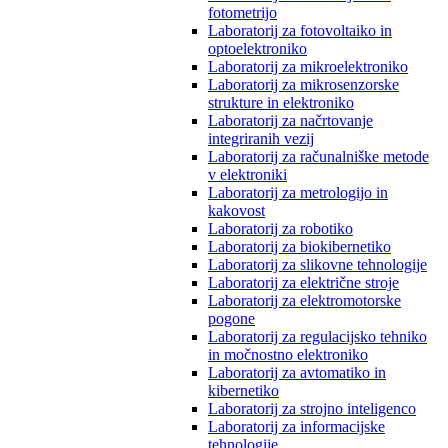
fotometrijo
Laboratorij za fotovoltaiko in
optoelektroniko
Laboratorij za mikroelektroniko
Laboratorij za mikrosenzorske
strukture in elektroniko
Laboratorij za načrtovanje
integriranih vezij
Laboratorij za računalniške metode
v elektroniki
Laboratorij za metrologijo in
kakovost
Laboratorij za robotiko
Laboratorij za biokibernetiko
Laboratorij za slikovne tehnologije
Laboratorij za električne stroje
Laboratorij za elektromotorske
pogone
Laboratorij za regulacijsko tehniko
in močnostno elektroniko
Laboratorij za avtomatiko in
kibernetiko
Laboratorij za strojno inteligenco
Laboratorij za informacijske
tehnologije