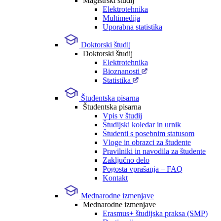
Magistrski študij
Elektrotehnika
Multimedija
Uporabna statistika
Doktorski študij
Doktorski študij
Elektrotehnika
Bioznanosti
Statistika
Študentska pisarna
Študentska pisarna
Vpis v študij
Študijski koledar in urnik
Študenti s posebnim statusom
Vloge in obrazci za študente
Pravilniki in navodila za študente
Zaključno delo
Pogosta vprašanja – FAQ
Kontakt
Mednarodne izmenjave
Mednarodne izmenjave
Erasmus+ študijska praksa (SMP)