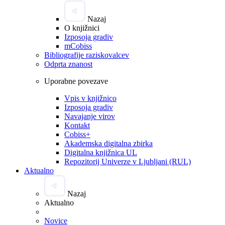
Nazaj
O knjižnici
Izposoja gradiv
mCobiss
Bibliografije raziskovalcev
Odprta znanost
Uporabne povezave
Vpis v knjižnico
Izposoja gradiv
Navajanje virov
Kontakt
Cobiss+
Akademska digitalna zbirka
Digitalna knjižnica UL
Repozitorij Univerze v Ljubljani (RUL)
Aktualno
Nazaj
Aktualno
Novice