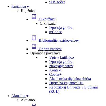
SOS točka
Knjižnica
Knjižnica
O knjižnici
O knjižnici
Izposoja gradiv
mCobiss
Bibliografije raziskovalcev
Odprta znanost
Uporabne povezave
Vpis v knjižnico
Izposoja gradiv
Navajanje virov
Kontakt
Cobiss+
Akademska digitalna zbirka
Digitalna knjižnica UL
Repozitorij Univerze v Ljubljani
(RUL)
Aktualno
Aktualno