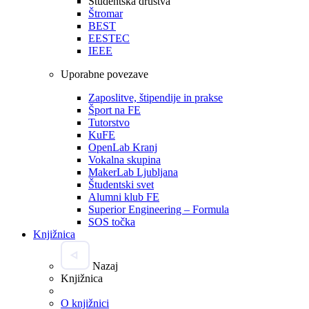
Študentska društva
Štromar
BEST
EESTEC
IEEE
Uporabne povezave
Zaposlitve, štipendije in prakse
Šport na FE
Tutorstvo
KuFE
OpenLab Kranj
Vokalna skupina
MakerLab Ljubljana
Študentski svet
Alumni klub FE
Superior Engineering – Formula
SOS točka
Knjižnica
Nazaj
Knjižnica
O knjižnici