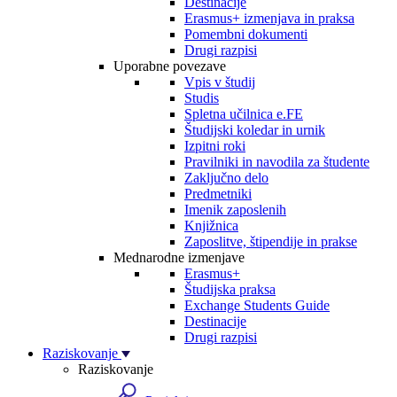
Destinacije
Erasmus+ izmenjava in praksa
Pomembni dokumenti
Drugi razpisi
Uporabne povezave
Vpis v študij
Studis
Spletna učilnica e.FE
Študijski koledar in urnik
Izpitni roki
Pravilniki in navodila za študente
Zaključno delo
Predmetniki
Imenik zaposlenih
Knjižnica
Zaposlitve, štipendije in prakse
Mednarodne izmenjave
Erasmus+
Študijska praksa
Exchange Students Guide
Destinacije
Drugi razpisi
Raziskovanje
Raziskovanje