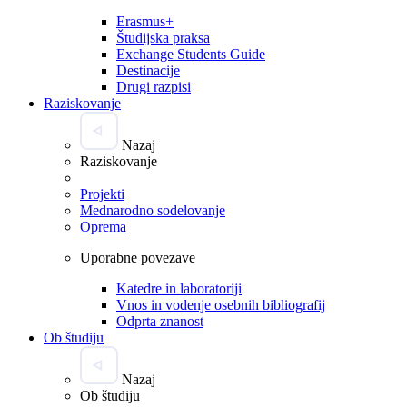
Erasmus+
Študijska praksa
Exchange Students Guide
Destinacije
Drugi razpisi
Raziskovanje
Nazaj
Raziskovanje
Projekti
Mednarodno sodelovanje
Oprema
Uporabne povezave
Katedre in laboratoriji
Vnos in vodenje osebnih bibliografij
Odprta znanost
Ob študiju
Nazaj
Ob študiju