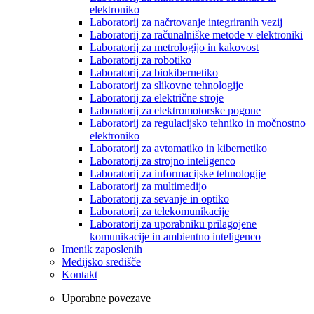
elektroniko
Laboratorij za načrtovanje integriranih vezij
Laboratorij za računalniške metode v elektroniki
Laboratorij za metrologijo in kakovost
Laboratorij za robotiko
Laboratorij za biokibernetiko
Laboratorij za slikovne tehnologije
Laboratorij za električne stroje
Laboratorij za elektromotorske pogone
Laboratorij za regulacijsko tehniko in močnostno
elektroniko
Laboratorij za avtomatiko in kibernetiko
Laboratorij za strojno inteligenco
Laboratorij za informacijske tehnologije
Laboratorij za multimedijo
Laboratorij za sevanje in optiko
Laboratorij za telekomunikacije
Laboratorij za uporabniku prilagojene
komunikacije in ambientno inteligenco
Imenik zaposlenih
Medijsko središče
Kontakt
Uporabne povezave