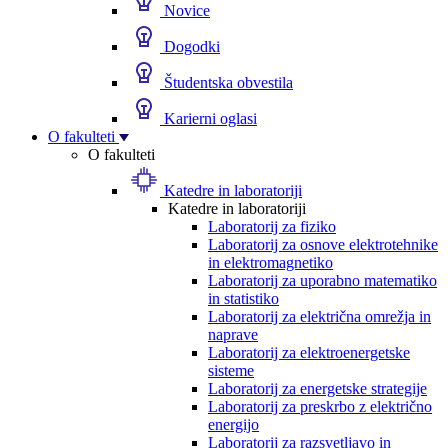
Novice
Dogodki
Študentska obvestila
Karierni oglasi
O fakulteti
O fakulteti
Katedre in laboratoriji
Katedre in laboratoriji
Laboratorij za fiziko
Laboratorij za osnove elektrotehnike
in elektromagnetiko
Laboratorij za uporabno matematiko
in statistiko
Laboratorij za električna omrežja in
naprave
Laboratorij za elektroenergetske
sisteme
Laboratorij za energetske strategije
Laboratorij za preskrbo z električno
energijo
Laboratorij za razsvetljavo in