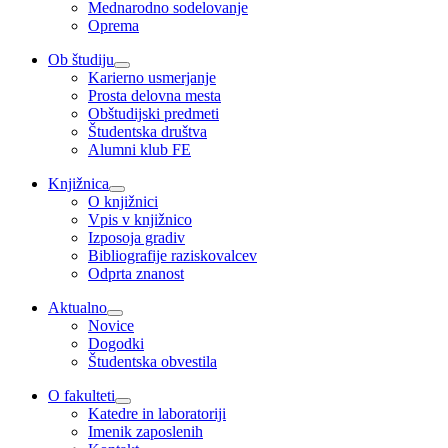
Mednarodno sodelovanje
Oprema
Ob študiju
Karierno usmerjanje
Prosta delovna mesta
Obštudijski predmeti
Študentska društva
Alumni klub FE
Knjižnica
O knjižnici
Vpis v knjižnico
Izposoja gradiv
Bibliografije raziskovalcev
Odprta znanost
Aktualno
Novice
Dogodki
Študentska obvestila
O fakulteti
Katedre in laboratoriji
Imenik zaposlenih