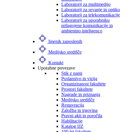
Laboratorij za multimedijo
Laboratorij za sevanje in optiko
Laboratorij za telekomunikacije
Laboratorij za uporabniku
prilagojene komunikacije in
ambientno inteligenco
Imenik zaposlenih
Medijsko središče
Kontakt
Uporabne povezave
Stik z nami
Poslanstvo in vizija
Organiziranost fakultete
Prostori fakultete
Nagrade in priznanja
Medijsko središče
Restavracija
Založba in trgovina
Pravni akti in poročila
Habilitacije
Katalog IJZ
100 let fakultete