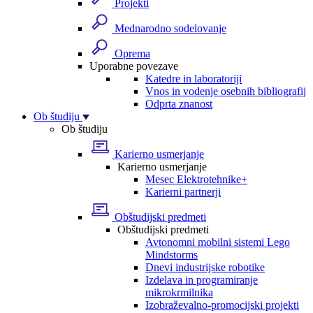
Projekti
Mednarodno sodelovanje
Oprema
Uporabne povezave
Katedre in laboratoriji
Vnos in vodenje osebnih bibliografij
Odprta znanost
Ob študiju
Ob študiju
Karierno usmerjanje
Karierno usmerjanje
Mesec Elektrotehnike+
Karierni partnerji
Obštudijski predmeti
Obštudijski predmeti
Avtonomni mobilni sistemi Lego
Mindstorms
Dnevi industrijske robotike
Izdelava in programiranje
mikrokrmilnika
Izobraževalno-promocijski projekti