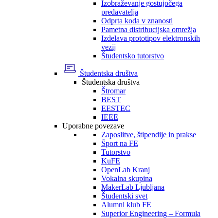
Izobraževanje gostujočega
predavatelja
Odprta koda v znanosti
Pametna distribucijska omrežja
Izdelava prototipov elektronskih
vezij
Študentsko tutorstvo
Študentska društva
Študentska društva
Štromar
BEST
EESTEC
IEEE
Uporabne povezave
Zaposlitve, štipendije in prakse
Šport na FE
Tutorstvo
KuFE
OpenLab Kranj
Vokalna skupina
MakerLab Ljubljana
Študentski svet
Alumni klub FE
Superior Engineering – Formula