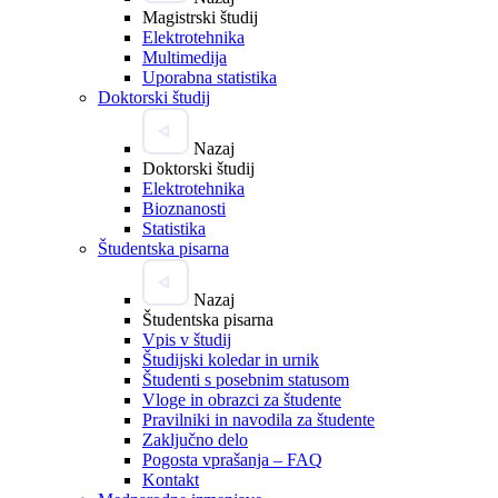
Magistrski študij
Elektrotehnika
Multimedija
Uporabna statistika
Doktorski študij
Nazaj
Doktorski študij
Elektrotehnika
Bioznanosti
Statistika
Študentska pisarna
Nazaj
Študentska pisarna
Vpis v študij
Študijski koledar in urnik
Študenti s posebnim statusom
Vloge in obrazci za študente
Pravilniki in navodila za študente
Zaključno delo
Pogosta vprašanja – FAQ
Kontakt