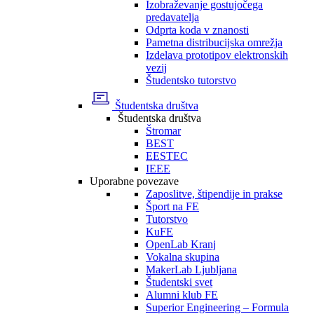
Izobraževanje gostujočega
predavatelja
Odprta koda v znanosti
Pametna distribucijska omrežja
Izdelava prototipov elektronskih
vezij
Študentsko tutorstvo
Študentska društva
Študentska društva
Štromar
BEST
EESTEC
IEEE
Uporabne povezave
Zaposlitve, štipendije in prakse
Šport na FE
Tutorstvo
KuFE
OpenLab Kranj
Vokalna skupina
MakerLab Ljubljana
Študentski svet
Alumni klub FE
Superior Engineering – Formula