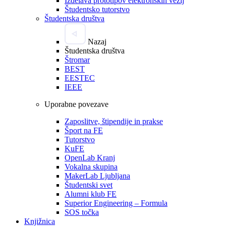
Izdelava prototipov elektronskih vezij
Študentsko tutorstvo
Študentska društva
Nazaj
Študentska društva
Štromar
BEST
EESTEC
IEEE
Uporabne povezave
Zaposlitve, štipendije in prakse
Šport na FE
Tutorstvo
KuFE
OpenLab Kranj
Vokalna skupina
MakerLab Ljubljana
Študentski svet
Alumni klub FE
Superior Engineering – Formula
SOS točka
Knjižnica