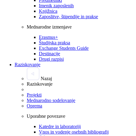
Predmetniki
Imenik zaposlenih
Knjižnica
Zaposlitve, štipendije in prakse
Mednarodne izmenjave
Erasmus+
Študijska praksa
Exchange Students Guide
Destinacije
Drugi razpisi
Raziskovanje
Nazaj
Raziskovanje
Projekti
Mednarodno sodelovanje
Oprema
Uporabne povezave
Katedre in laboratoriji
Vnos in vodenje osebnih bibliografij