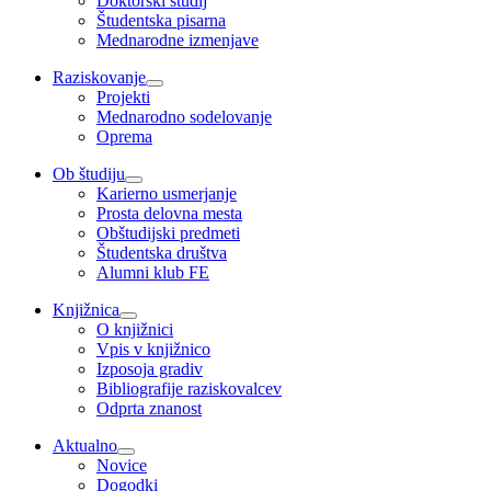
Doktorski študij
Študentska pisarna
Mednarodne izmenjave
Raziskovanje
Projekti
Mednarodno sodelovanje
Oprema
Ob študiju
Karierno usmerjanje
Prosta delovna mesta
Obštudijski predmeti
Študentska društva
Alumni klub FE
Knjižnica
O knjižnici
Vpis v knjižnico
Izposoja gradiv
Bibliografije raziskovalcev
Odprta znanost
Aktualno
Novice
Dogodki