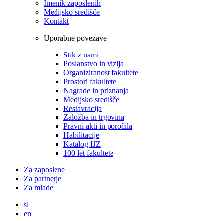
Imenik zaposlenih
Medijsko središče
Kontakt
Uporabne povezave
Stik z nami
Poslanstvo in vizija
Organiziranost fakultete
Prostori fakultete
Nagrade in priznanja
Medijsko središče
Restavracija
Založba in trgovina
Pravni akti in poročila
Habilitacije
Katalog IJZ
100 let fakultete
Za zaposlene
Za partnerje
Za mlade
sl
en