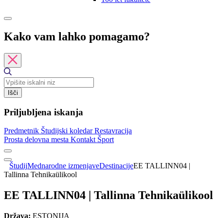
Kako vam lahko pomagamo?
Išči
Priljubljena iskanja
Predmetnik
Študijski koledar
Restavracija
Prosta delovna mesta
Kontakt
Šport
Študij
Mednarodne izmenjave
Destinacije
EE TALLINN04 |
Tallinna Tehnikaülikool
EE TALLINN04 | Tallinna Tehnikaülikool
Država:
ESTONIJA