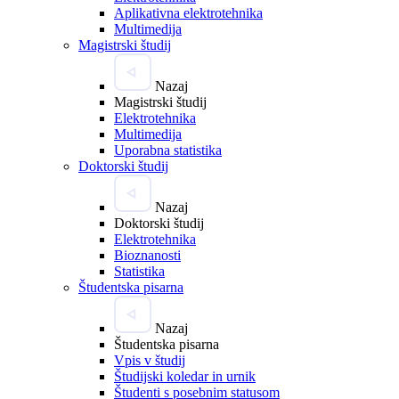
Aplikativna elektrotehnika
Multimedija
Magistrski študij
Nazaj
Magistrski študij
Elektrotehnika
Multimedija
Uporabna statistika
Doktorski študij
Nazaj
Doktorski študij
Elektrotehnika
Bioznanosti
Statistika
Študentska pisarna
Nazaj
Študentska pisarna
Vpis v študij
Študijski koledar in urnik
Študenti s posebnim statusom