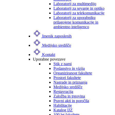
Laboratorij za multimedijo
Laboratorij za sevanje in optiko
Laboratorij za telekomunikacije
Laboratorij za uporabniku
prilagojene komunikacije in
ambientno inteligenco
Imenik zaposlenih
Medijsko središče
Kontakt
Uporabne povezave
Stik z nami
Poslanstvo in vizija
Organiziranost fakultete
Prostori fakultete
Nagrade in priznanja
Medijsko središče
Restavracija
Založba in trgovina
Pravni akti in poročila
Habilitacije
Katalog IJZ
100 let fakultete