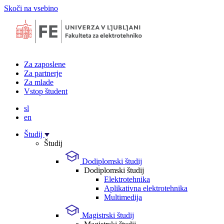
Skoči na vsebino
Za zaposlene
Za partnerje
Za mlade
Vstop študent
sl
en
Študij
Študij
Dodiplomski študij
Dodiplomski študij
Elektrotehnika
Aplikativna elektrotehnika
Multimedija
Magistrski študij