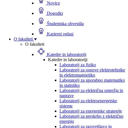
Novice
Dogodki
Študentska obvestila
Karierni oglasi
O fakulteti
O fakulteti
Katedre in laboratoriji
Katedre in laboratoriji
Laboratorij za fiziko
Laboratorij za osnove elektrotehnike
in elektromagnetiko
Laboratorij za uporabno matematiko
in statistiko
Laboratorij za električna omrežja in
naprave
Laboratorij za elektroenergetske
sisteme
Laboratorij za energetske strategije
Laboratorij za preskrbo z električno
energijo
Laboratorij za razsvetljavo in