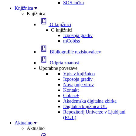
SOS točka
Knjižnica
Knjižnica
O knjižnici
O knjižnici
Izposoja gradiv
mCobiss
Bibliografije raziskovalcev
Odprta znanost
Uporabne povezave
Vpis v knjižnico
Izposoja gradiv
Navajanje virov
Kontakt
Cobiss+
Akademska digitalna zbirka
Digitalna knjižnica UL
Repozitorij Univerze v Ljubljani
(RUL)
Aktualno
Aktualno