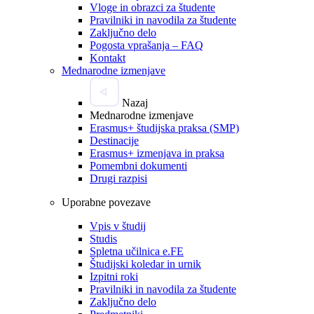
Vloge in obrazci za študente
Pravilniki in navodila za študente
Zaključno delo
Pogosta vprašanja – FAQ
Kontakt
Mednarodne izmenjave
Nazaj
Mednarodne izmenjave
Erasmus+ študijska praksa (SMP)
Destinacije
Erasmus+ izmenjava in praksa
Pomembni dokumenti
Drugi razpisi
Uporabne povezave
Vpis v študij
Studis
Spletna učilnica e.FE
Študijski koledar in urnik
Izpitni roki
Pravilniki in navodila za študente
Zaključno delo