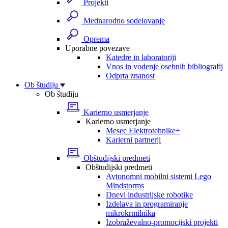
Projekti
Mednarodno sodelovanje
Oprema
Uporabne povezave
Katedre in laboratoriji
Vnos in vodenje osebnih bibliografij
Odprta znanost
Ob študiju
Ob študiju
Karierno usmerjanje
Karierno usmerjanje
Mesec Elektrotehnike+
Karierni partnerji
Obštudijski predmeti
Obštudijski predmeti
Avtonomni mobilni sistemi Lego
Mindstorms
Dnevi industrijske robotike
Izdelava in programiranje
mikrokrmilnika
Izobraževalno-promocijski projekti