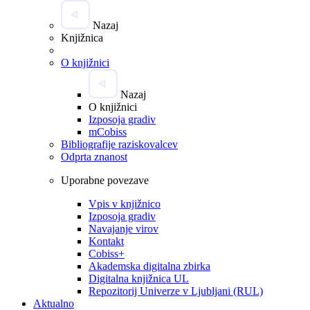
Nazaj
Knjižnica
O knjižnici
Nazaj
O knjižnici
Izposoja gradiv
mCobiss
Bibliografije raziskovalcev
Odprta znanost
Uporabne povezave
Vpis v knjižnico
Izposoja gradiv
Navajanje virov
Kontakt
Cobiss+
Akademska digitalna zbirka
Digitalna knjižnica UL
Repozitorij Univerze v Ljubljani (RUL)
Aktualno