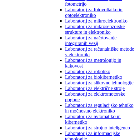
fotometrijo
Laboratorij za fotovoltaiko in
optoelektroniko
Laboratorij za mikroelektroniko
Laboratorij za mikrosenzorske
strukture in elektroniko
Laboratorij za načrtovanje
integriranih vezij
Laboratorij za računalniške metode
v elektroniki
Laboratorij za metrologijo in
kakovost
Laboratorij za robotiko
Laboratorij za biokibernetiko
Laboratorij za slikovne tehnologije
Laboratorij za električne stroje
Laboratorij za elektromotorske
pogone
Laboratorij za regulacijsko tehniko
in močnostno elektroniko
Laboratorij za avtomatiko in
kibernetiko
Laboratorij za strojno inteligenco
Laboratorij za informacijske
tehnologije