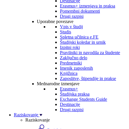
Destinacije
Erasmus+ izmenjava in praksa
Pomembni dokumenti
Drugi razpisi
Uporabne povezave
Vpis v študij
Studis
Spletna učilnica e.FE
Študijski koledar in urnik
Izpitni roki
Pravilniki in navodila za študente
Zaključno delo
Predmetniki
Imenik zaposlenih
Knjižnica
Zaposlitve, štipendije in prakse
Mednarodne izmenjave
Erasmus+
Študijska praksa
Exchange Students Guide
Destinacije
Drugi razpisi
Raziskovanje
Raziskovanje