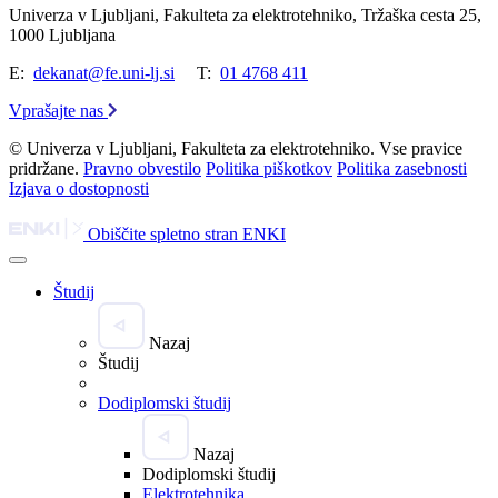
Univerza v Ljubljani, Fakulteta za elektrotehniko, Tržaška cesta 25,
1000 Ljubljana
E:
dekanat@fe.uni-lj.si
T:
01 4768 411
Vprašajte nas
© Univerza v Ljubljani, Fakulteta za elektrotehniko. Vse pravice
pridržane.
Pravno obvestilo
Politika piškotkov
Politika zasebnosti
Izjava o dostopnosti
Obiščite spletno stran ENKI
Študij
Nazaj
Študij
Dodiplomski študij
Nazaj
Dodiplomski študij
Elektrotehnika