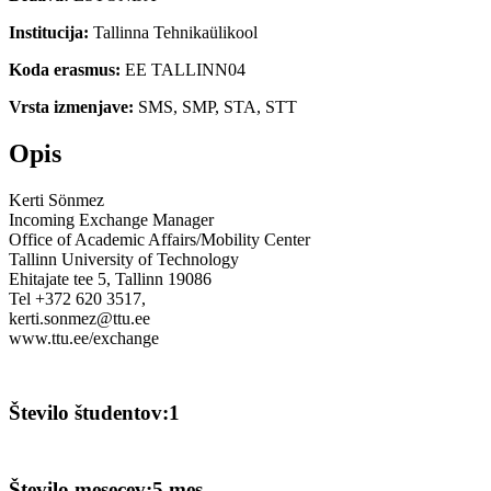
Institucija:
Tallinna Tehnikaülikool
Koda erasmus:
EE TALLINN04
Vrsta izmenjave:
SMS, SMP, STA, STT
Opis
Kerti Sönmez
Incoming Exchange Manager
Office of Academic Affairs/Mobility Center
Tallinn University of Technology
Ehitajate tee 5, Tallinn 19086
Tel +372 620 3517,
kerti.sonmez@ttu.ee
www.ttu.ee/exchange
Število študentov:1
Število mesecev:5 mes