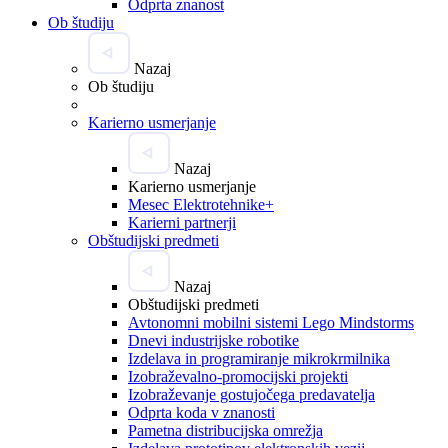
Odprta znanost
Ob študiju
Nazaj
Ob študiju
Karierno usmerjanje
Nazaj
Karierno usmerjanje
Mesec Elektrotehnike+
Karierni partnerji
Obštudijski predmeti
Nazaj
Obštudijski predmeti
Avtonomni mobilni sistemi Lego Mindstorms
Dnevi industrijske robotike
Izdelava in programiranje mikrokrmilnika
Izobraževalno-promocijski projekti
Izobraževanje gostujočega predavatelja
Odprta koda v znanosti
Pametna distribucijska omrežja