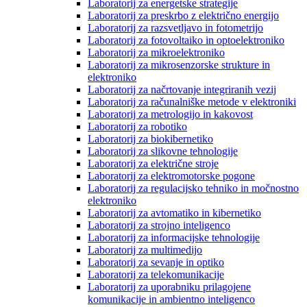
Laboratorij za energetske strategije
Laboratorij za preskrbo z električno energijo
Laboratorij za razsvetljavo in fotometrijo
Laboratorij za fotovoltaiko in optoelektroniko
Laboratorij za mikroelektroniko
Laboratorij za mikrosenzorske strukture in
elektroniko
Laboratorij za načrtovanje integriranih vezij
Laboratorij za računalniške metode v elektroniki
Laboratorij za metrologijo in kakovost
Laboratorij za robotiko
Laboratorij za biokibernetiko
Laboratorij za slikovne tehnologije
Laboratorij za električne stroje
Laboratorij za elektromotorske pogone
Laboratorij za regulacijsko tehniko in močnostno
elektroniko
Laboratorij za avtomatiko in kibernetiko
Laboratorij za strojno inteligenco
Laboratorij za informacijske tehnologije
Laboratorij za multimedijo
Laboratorij za sevanje in optiko
Laboratorij za telekomunikacije
Laboratorij za uporabniku prilagojene
komunikacije in ambientno inteligenco