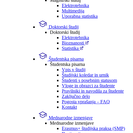
Magistrski študij
Elektrotehnika
Multimedija
Uporabna statistika
Doktorski študij
Doktorski študij
Elektrotehnika
Bioznanosti
Statistika
Študentska pisarna
Študentska pisarna
Vpis v študij
Študijski koledar in urnik
Študenti s posebnim statusom
Vloge in obrazci za študente
Pravilniki in navodila za študente
Zaključno delo
Pogosta vprašanja – FAQ
Kontakt
Mednarodne izmenjave
Mednarodne izmenjave
Erasmus+ študijska praksa (SMP)