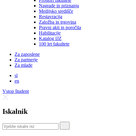
Prostori fakultete
Nagrade in priznanja
Medijsko središče
Restavracija
Založba in trgovina
Pravni akti in poročila
Habilitacije
Katalog IJZ
100 let fakultete
Za zaposlene
Za partnerje
Za mlade
sl
en
Vstop študent
Iskalnik