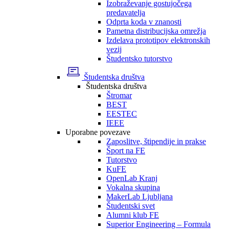
Izobraževanje gostujočega
predavatelja
Odprta koda v znanosti
Pametna distribucijska omrežja
Izdelava prototipov elektronskih
vezij
Študentsko tutorstvo
Študentska društva
Študentska društva
Štromar
BEST
EESTEC
IEEE
Uporabne povezave
Zaposlitve, štipendije in prakse
Šport na FE
Tutorstvo
KuFE
OpenLab Kranj
Vokalna skupina
MakerLab Ljubljana
Študentski svet
Alumni klub FE
Superior Engineering – Formula