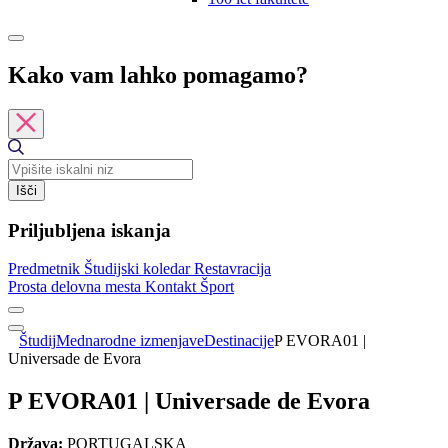
Kako vam lahko pomagamo?
Išči
Priljubljena iskanja
Predmetnik
Študijski koledar
Restavracija
Prosta delovna mesta
Kontakt
Šport
Študij
Mednarodne izmenjave
Destinacije
P EVORA01 |
Universade de Evora
P EVORA01 | Universade de Evora
Država:
PORTUGALSKA