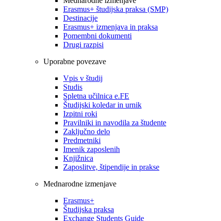
Mednarodne izmenjave
Erasmus+ študijska praksa (SMP)
Destinacije
Erasmus+ izmenjava in praksa
Pomembni dokumenti
Drugi razpisi
Uporabne povezave
Vpis v študij
Studis
Spletna učilnica e.FE
Študijski koledar in urnik
Izpitni roki
Pravilniki in navodila za študente
Zaključno delo
Predmetniki
Imenik zaposlenih
Knjižnica
Zaposlitve, štipendije in prakse
Mednarodne izmenjave
Erasmus+
Študijska praksa
Exchange Students Guide