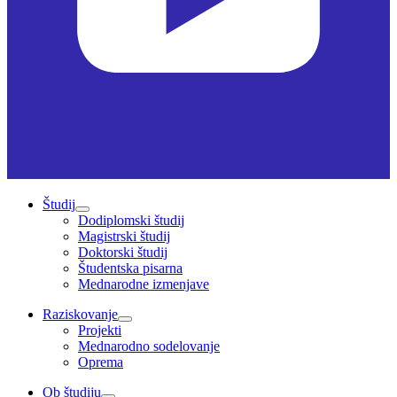
Študij
Dodiplomski študij
Magistrski študij
Doktorski študij
Študentska pisarna
Mednarodne izmenjave
Raziskovanje
Projekti
Mednarodno sodelovanje
Oprema
Ob študiju