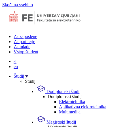
Skoči na vsebino
Za zaposlene
Za partnerje
Za mlade
Vstop študent
sl
en
Študij
Študij
Dodiplomski študij
Dodiplomski študij
Elektrotehnika
Aplikativna elektrotehnika
Multimedija
Magistrski študij