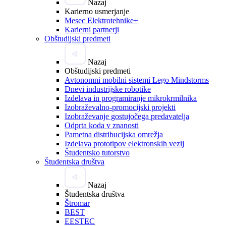
Nazaj
Karierno usmerjanje
Mesec Elektrotehnike+
Karierni partnerji
Obštudijski predmeti
Nazaj
Obštudijski predmeti
Avtonomni mobilni sistemi Lego Mindstorms
Dnevi industrijske robotike
Izdelava in programiranje mikrokrmilnika
Izobraževalno-promocijski projekti
Izobraževanje gostujočega predavatelja
Odprta koda v znanosti
Pametna distribucijska omrežja
Izdelava prototipov elektronskih vezij
Študentsko tutorstvo
Študentska društva
Nazaj
Študentska društva
Štromar
BEST
EESTEC