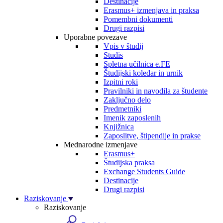
Destinacije
Erasmus+ izmenjava in praksa
Pomembni dokumenti
Drugi razpisi
Uporabne povezave
Vpis v študij
Studis
Spletna učilnica e.FE
Študijski koledar in urnik
Izpitni roki
Pravilniki in navodila za študente
Zaključno delo
Predmetniki
Imenik zaposlenih
Knjižnica
Zaposlitve, štipendije in prakse
Mednarodne izmenjave
Erasmus+
Študijska praksa
Exchange Students Guide
Destinacije
Drugi razpisi
Raziskovanje
Raziskovanje