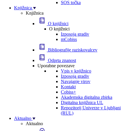
SOS točka
Knjižnica
Knjižnica
O knjižnici
O knjižnici
Izposoja gradiv
mCobiss
Bibliografije raziskovalcev
Odprta znanost
Uporabne povezave
Vpis v knjižnico
Izposoja gradiv
Navajanje virov
Kontakt
Cobiss+
Akademska digitalna zbirka
Digitalna knjižnica UL
Repozitorij Univerze v Ljubljani
(RUL)
Aktualno
Aktualno