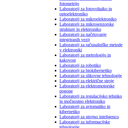
fotometrijo
Laboratorij za fotovoltaiko in
optoelektroniko
Laboratorij za mikroelektroniko
Laboratorij za mikrosenzorske
strukture in elektroniko
Laboratorij za načrtovanje
integriranih vezij
Laboratorij za računalniške metode
v elektroniki
Laboratorij za metrologijo in
kakovost
Laboratorij za robotiko
Laboratorij za biokibernetiko
Laboratorij za slikovne tehnologije
Laboratorij za električne stroje
Laboratorij za elektromotorske
pogone
Laboratorij za regulacijsko tehniko
in močnostno elektroniko
Laboratorij za avtomatiko in
kibernetiko
Laboratorij za strojno inteligenco
Laboratorij za informacijske
tehnologije