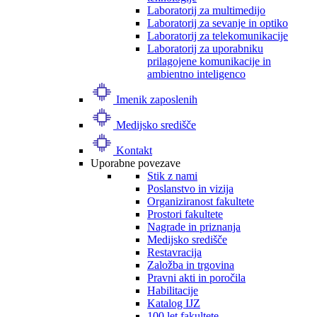
Laboratorij za multimedijo
Laboratorij za sevanje in optiko
Laboratorij za telekomunikacije
Laboratorij za uporabniku
prilagojene komunikacije in
ambientno inteligenco
Imenik zaposlenih
Medijsko središče
Kontakt
Uporabne povezave
Stik z nami
Poslanstvo in vizija
Organiziranost fakultete
Prostori fakultete
Nagrade in priznanja
Medijsko središče
Restavracija
Založba in trgovina
Pravni akti in poročila
Habilitacije
Katalog IJZ
100 let fakultete