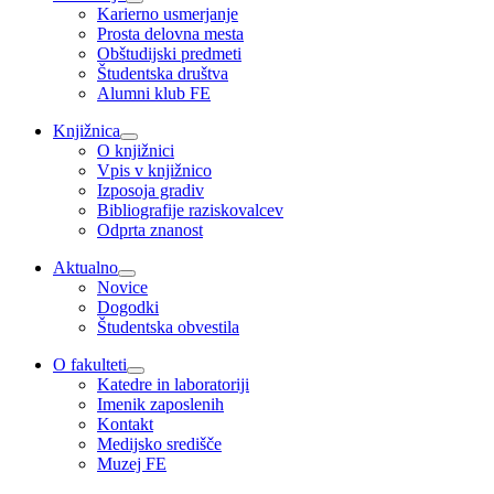
Karierno usmerjanje
Prosta delovna mesta
Obštudijski predmeti
Študentska društva
Alumni klub FE
Knjižnica
O knjižnici
Vpis v knjižnico
Izposoja gradiv
Bibliografije raziskovalcev
Odprta znanost
Aktualno
Novice
Dogodki
Študentska obvestila
O fakulteti
Katedre in laboratoriji
Imenik zaposlenih
Kontakt
Medijsko središče
Muzej FE