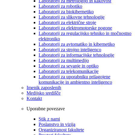
Laboratorij za metrologijo in kakovost
Laboratorij za robotiko
Laboratorij za biokibernetiko
Laboratorij za slikovne tehnologije
Laboratorij za električne stroje
Laboratorij za elektromotorske pogone
Laboratorij za regulacijsko tehniko in močnostno
elektroniko
Laboratorij za avtomatiko in kibernetiko
Laboratorij za strojno inteligenco
Laboratorij za informacijske tehnologije
Laboratorij za multimedijo
Laboratorij za sevanje in optiko
Laboratorij za telekomunikacije
Laboratorij za uporabniku prilagojene
komunikacije in ambientno inteligenco
Imenik zaposlenih
Medijsko središče
Kontakt
Uporabne povezave
Stik z nami
Poslanstvo in vizija
Organiziranost fakultete