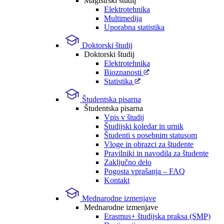
Magistrski študij
Elektrotehnika
Multimedija
Uporabna statistika
Doktorski študij
Doktorski študij
Elektrotehnika
Bioznanosti
Statistika
Študentska pisarna
Študentska pisarna
Vpis v študij
Študijski koledar in urnik
Študenti s posebnim statusom
Vloge in obrazci za študente
Pravilniki in navodila za študente
Zaključno delo
Pogosta vprašanja – FAQ
Kontakt
Mednarodne izmenjave
Mednarodne izmenjave
Erasmus+ študijska praksa (SMP)