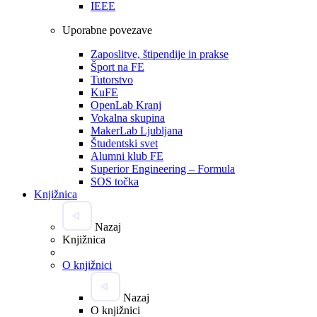
IEEE
Uporabne povezave
Zaposlitve, štipendije in prakse
Šport na FE
Tutorstvo
KuFE
OpenLab Kranj
Vokalna skupina
MakerLab Ljubljana
Študentski svet
Alumni klub FE
Superior Engineering – Formula
SOS točka
Knjižnica
Nazaj
Knjižnica
O knjižnici
Nazaj
O knjižnici