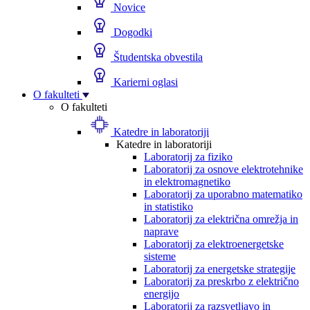
Novice
Dogodki
Študentska obvestila
Karierni oglasi
O fakulteti
O fakulteti
Katedre in laboratoriji
Katedre in laboratoriji
Laboratorij za fiziko
Laboratorij za osnove elektrotehnike
in elektromagnetiko
Laboratorij za uporabno matematiko
in statistiko
Laboratorij za električna omrežja in
naprave
Laboratorij za elektroenergetske
sisteme
Laboratorij za energetske strategije
Laboratorij za preskrbo z električno
energijo
Laboratorij za razsvetljavo in