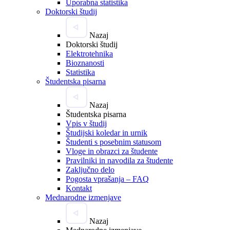
Uporabna statistika
Doktorski študij
Nazaj
Doktorski študij
Elektrotehnika
Bioznanosti
Statistika
Študentska pisarna
Nazaj
Študentska pisarna
Vpis v študij
Študijski koledar in urnik
Študenti s posebnim statusom
Vloge in obrazci za študente
Pravilniki in navodila za študente
Zaključno delo
Pogosta vprašanja – FAQ
Kontakt
Mednarodne izmenjave
Nazaj