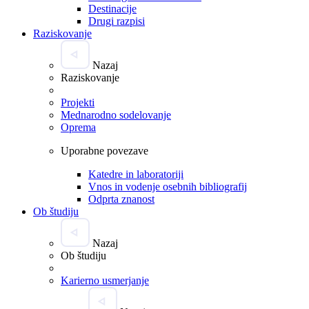
Destinacije
Drugi razpisi
Raziskovanje
Nazaj
Raziskovanje
Projekti
Mednarodno sodelovanje
Oprema
Uporabne povezave
Katedre in laboratoriji
Vnos in vodenje osebnih bibliografij
Odprta znanost
Ob študiju
Nazaj
Ob študiju
Karierno usmerjanje