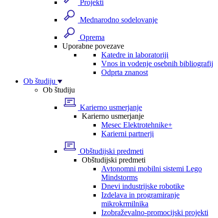
Projekti
Mednarodno sodelovanje
Oprema
Uporabne povezave
Katedre in laboratoriji
Vnos in vodenje osebnih bibliografij
Odprta znanost
Ob študiju
Ob študiju
Karierno usmerjanje
Karierno usmerjanje
Mesec Elektrotehnike+
Karierni partnerji
Obštudijski predmeti
Obštudijski predmeti
Avtonomni mobilni sistemi Lego
Mindstorms
Dnevi industrijske robotike
Izdelava in programiranje
mikrokrmilnika
Izobraževalno-promocijski projekti