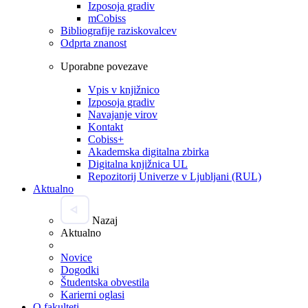
Izposoja gradiv
mCobiss
Bibliografije raziskovalcev
Odprta znanost
Uporabne povezave
Vpis v knjižnico
Izposoja gradiv
Navajanje virov
Kontakt
Cobiss+
Akademska digitalna zbirka
Digitalna knjižnica UL
Repozitorij Univerze v Ljubljani (RUL)
Aktualno
Nazaj
Aktualno
Novice
Dogodki
Študentska obvestila
Karierni oglasi
O fakulteti