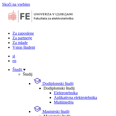
Skoči na vsebino
Za zaposlene
Za partnerje
Za mlade
Vstop študent
sl
en
Študij
Študij
Dodiplomski študij
Dodiplomski študij
Elektrotehnika
Aplikativna elektrotehnika
Multimedija
Magistrski študij