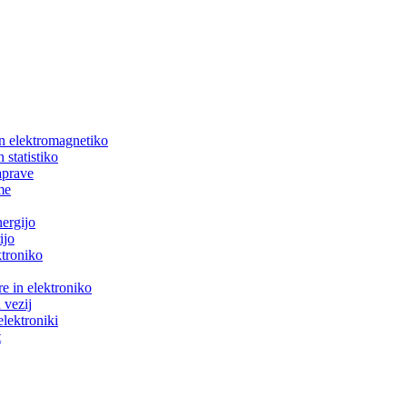
in elektromagnetiko
 statistiko
aprave
me
nergijo
ijo
ktroniko
e in elektroniko
 vezij
elektroniki
t