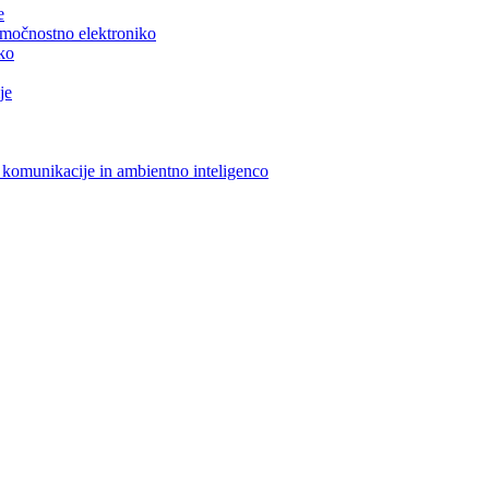
e
n močnostno elektroniko
iko
je
 komunikacije in ambientno inteligenco