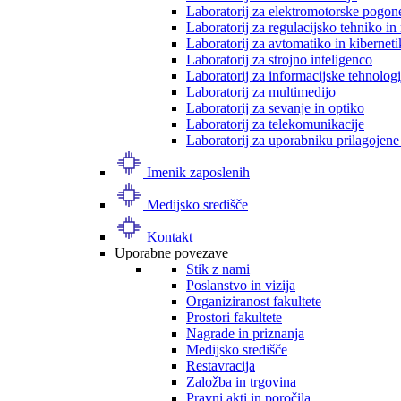
Laboratorij za elektromotorske pogon
Laboratorij za regulacijsko tehniko i
Laboratorij za avtomatiko in kibernet
Laboratorij za strojno inteligenco
Laboratorij za informacijske tehnologi
Laboratorij za multimedijo
Laboratorij za sevanje in optiko
Laboratorij za telekomunikacije
Laboratorij za uporabniku prilagojene
Imenik zaposlenih
Medijsko središče
Kontakt
Uporabne povezave
Stik z nami
Poslanstvo in vizija
Organiziranost fakultete
Prostori fakultete
Nagrade in priznanja
Medijsko središče
Restavracija
Založba in trgovina
Pravni akti in poročila