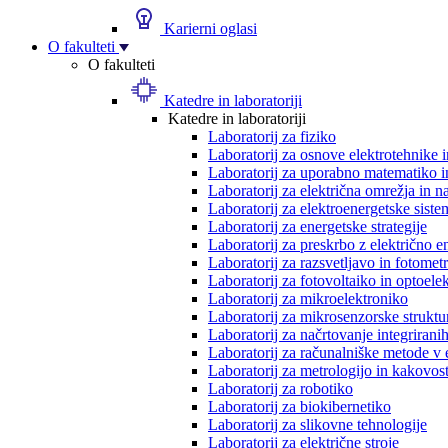
Karierni oglasi
O fakulteti
O fakulteti
Katedre in laboratoriji
Katedre in laboratoriji
Laboratorij za fiziko
Laboratorij za osnove elektrotehnike 
Laboratorij za uporabno matematiko in
Laboratorij za električna omrežja in n
Laboratorij za elektroenergetske siste
Laboratorij za energetske strategije
Laboratorij za preskrbo z električno e
Laboratorij za razsvetljavo in fotometr
Laboratorij za fotovoltaiko in optoele
Laboratorij za mikroelektroniko
Laboratorij za mikrosenzorske struktur
Laboratorij za načrtovanje integriranih
Laboratorij za računalniške metode v 
Laboratorij za metrologijo in kakovos
Laboratorij za robotiko
Laboratorij za biokibernetiko
Laboratorij za slikovne tehnologije
Laboratorij za električne stroje