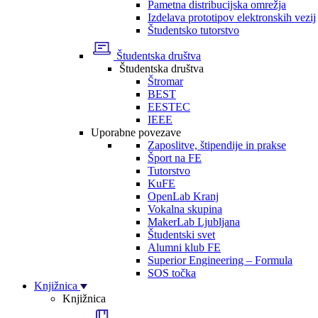
Pametna distribucijska omrežja
Izdelava prototipov elektronskih vezij
Študentsko tutorstvo
Študentska društva
Študentska društva
Štromar
BEST
EESTEC
IEEE
Uporabne povezave
Zaposlitve, štipendije in prakse
Šport na FE
Tutorstvo
KuFE
OpenLab Kranj
Vokalna skupina
MakerLab Ljubljana
Študentski svet
Alumni klub FE
Superior Engineering – Formula
SOS točka
Knjižnica
Knjižnica