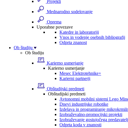
Projekti
Mednarodno sodelovanje
Oprema
Uporabne povezave
Katedre in laboratoriji
Vnos in vodenje osebnih bibliografij
Odprta znanost
Ob študiju
Ob študiju
Karierno usmerjanje
Karierno usmerjanje
Mesec Elektrotehnike+
Karierni partnerji
Obštudijski predmeti
Obštudijski predmeti
Avtonomni mobilni sistemi Lego Min
Dnevi industrijske robotike
Izdelava in programiranje mikrokrmil
Izobraževalno-promocijski projekti
Izobraževanje gostujočega predavatel
Odprta koda v znanosti