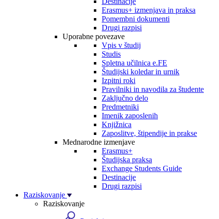
Destinacije
Erasmus+ izmenjava in praksa
Pomembni dokumenti
Drugi razpisi
Uporabne povezave
Vpis v študij
Studis
Spletna učilnica e.FE
Študijski koledar in urnik
Izpitni roki
Pravilniki in navodila za študente
Zaključno delo
Predmetniki
Imenik zaposlenih
Knjižnica
Zaposlitve, štipendije in prakse
Mednarodne izmenjave
Erasmus+
Študijska praksa
Exchange Students Guide
Destinacije
Drugi razpisi
Raziskovanje
Raziskovanje