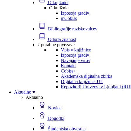
O knjižnici
O knjižnici
Izposoja gradiv
mCobiss
Bibliografije raziskovalcev
Odprta znanost
Uporabne povezave
Vpis v knjižnico
Izposoja gradiv
Navajanje virov
Kontakt
Cobiss+
Akademska digitalna zbirka
Digitalna knjižnica UL
Repozitorij Univerze v Ljubljani (RU
Aktualno
Aktualno
Novice
Dogodki
Študentska obvestila