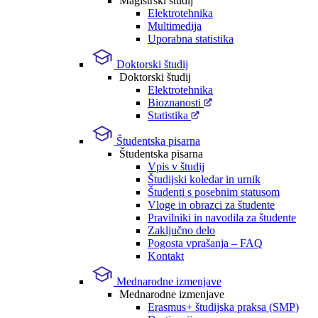
Magistrski študij
Elektrotehnika
Multimedija
Uporabna statistika
Doktorski študij
Doktorski študij
Elektrotehnika
Bioznanosti
Statistika
Študentska pisarna
Študentska pisarna
Vpis v študij
Študijski koledar in urnik
Študenti s posebnim statusom
Vloge in obrazci za študente
Pravilniki in navodila za študente
Zaključno delo
Pogosta vprašanja – FAQ
Kontakt
Mednarodne izmenjave
Mednarodne izmenjave
Erasmus+ študijska praksa (SMP)