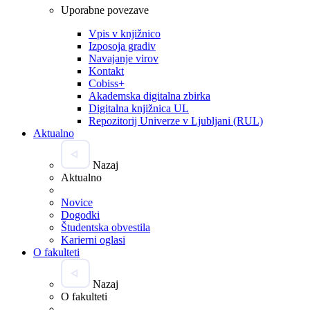
Uporabne povezave
Vpis v knjižnico
Izposoja gradiv
Navajanje virov
Kontakt
Cobiss+
Akademska digitalna zbirka
Digitalna knjižnica UL
Repozitorij Univerze v Ljubljani (RUL)
Aktualno
Nazaj
Aktualno
Novice
Dogodki
Študentska obvestila
Karierni oglasi
O fakulteti
Nazaj
O fakulteti