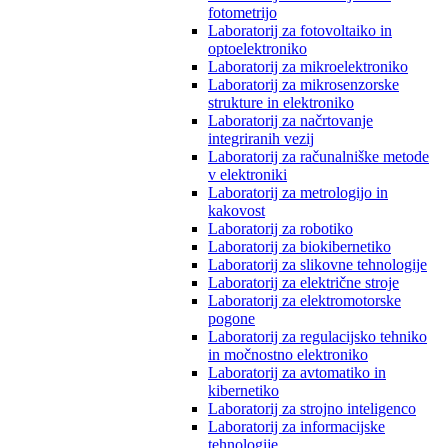
fotometrijo
Laboratorij za fotovoltaiko in
optoelektroniko
Laboratorij za mikroelektroniko
Laboratorij za mikrosenzorske
strukture in elektroniko
Laboratorij za načrtovanje
integriranih vezij
Laboratorij za računalniške metode
v elektroniki
Laboratorij za metrologijo in
kakovost
Laboratorij za robotiko
Laboratorij za biokibernetiko
Laboratorij za slikovne tehnologije
Laboratorij za električne stroje
Laboratorij za elektromotorske
pogone
Laboratorij za regulacijsko tehniko
in močnostno elektroniko
Laboratorij za avtomatiko in
kibernetiko
Laboratorij za strojno inteligenco
Laboratorij za informacijske
tehnologije