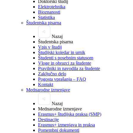
Doktorski študij
Elektrotehnika
Bioznanosti
Statistika
Študentska pisarna
Nazaj
Študentska pisarna
Vpis v študij
Študijski koledar in urnik
Študenti s posebnim statusom
Vloge in obrazci za študente
Pravilniki in navodila za študente
Zaključno delo
Pogosta vprašanja – FAQ
Kontakt
Mednarodne izmenjave
Nazaj
Mednarodne izmenjave
Erasmus+ študijska praksa (SMP)
Destinacije
Erasmus+ izmenjava in praksa
Pomembni dokumenti