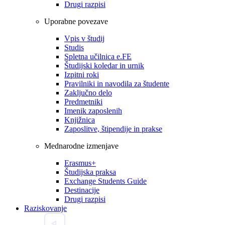
Drugi razpisi
Uporabne povezave
Vpis v študij
Studis
Spletna učilnica e.FE
Študijski koledar in urnik
Izpitni roki
Pravilniki in navodila za študente
Zaključno delo
Predmetniki
Imenik zaposlenih
Knjižnica
Zaposlitve, štipendije in prakse
Mednarodne izmenjave
Erasmus+
Študijska praksa
Exchange Students Guide
Destinacije
Drugi razpisi
Raziskovanje