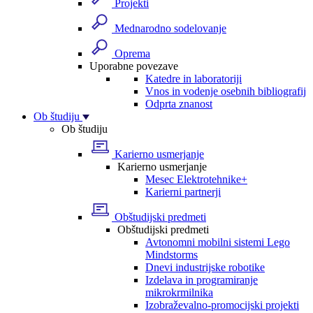
Projekti
Mednarodno sodelovanje
Oprema
Uporabne povezave
Katedre in laboratoriji
Vnos in vodenje osebnih bibliografij
Odprta znanost
Ob študiju
Ob študiju
Karierno usmerjanje
Karierno usmerjanje
Mesec Elektrotehnike+
Karierni partnerji
Obštudijski predmeti
Obštudijski predmeti
Avtonomni mobilni sistemi Lego
Mindstorms
Dnevi industrijske robotike
Izdelava in programiranje
mikrokrmilnika
Izobraževalno-promocijski projekti