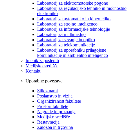
Laboratorij za elektromotorske pogone
Laboratorij za regulacijsko tehniko in močnostno
elektroniko
Laboratorij za avtomatiko in kibernetiko
Laboratorij za strojno inteligenco
Laboratorij za informacijske tehnologije
Laboratorij za multimedijo
Laboratorij za sevanje in optiko
Laboratorij za telekomunikacije
Laboratorij za uporabniku prilagojene
komunikacije in ambientno inteligenco
Imenik zaposlenih
Medijsko središče
Kontakt
Uporabne povezave
Stik z nami
Poslanstvo in vizija
Organiziranost fakultete
Prostori fakultete
Nagrade in priznanja
Medijsko središče
Restavracija
Založba in trgovina