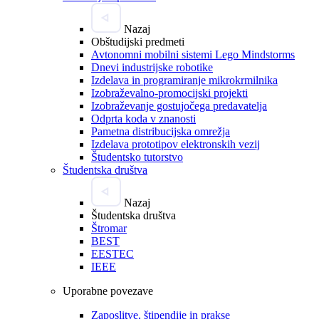
Nazaj
Obštudijski predmeti
Avtonomni mobilni sistemi Lego Mindstorms
Dnevi industrijske robotike
Izdelava in programiranje mikrokrmilnika
Izobraževalno-promocijski projekti
Izobraževanje gostujočega predavatelja
Odprta koda v znanosti
Pametna distribucijska omrežja
Izdelava prototipov elektronskih vezij
Študentsko tutorstvo
Študentska društva
Nazaj
Študentska društva
Štromar
BEST
EESTEC
IEEE
Uporabne povezave
Zaposlitve, štipendije in prakse