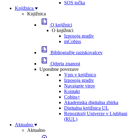
SOS točka
Knjižnica
Knjižnica
O knjižnici
O knjižnici
Izposoja gradiv
mCobiss
Bibliografije raziskovalcev
Odprta znanost
Uporabne povezave
Vpis v knjižnico
Izposoja gradiv
Navajanje virov
Kontakt
Cobiss+
Akademska digitalna zbirka
Digitalna knjižnica UL
Repozitorij Univerze v Ljubljani
(RUL)
Aktualno
Aktualno