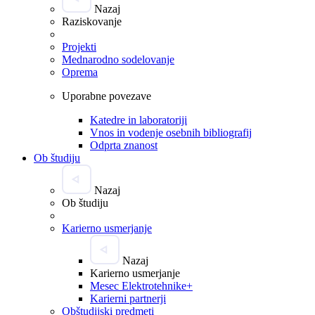
Nazaj
Raziskovanje
Projekti
Mednarodno sodelovanje
Oprema
Uporabne povezave
Katedre in laboratoriji
Vnos in vodenje osebnih bibliografij
Odprta znanost
Ob študiju
Nazaj
Ob študiju
Karierno usmerjanje
Nazaj
Karierno usmerjanje
Mesec Elektrotehnike+
Karierni partnerji
Obštudijski predmeti