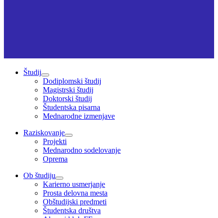
Študij
Dodiplomski študij
Magistrski študij
Doktorski študij
Študentska pisarna
Mednarodne izmenjave
Raziskovanje
Projekti
Mednarodno sodelovanje
Oprema
Ob študiju
Karierno usmerjanje
Prosta delovna mesta
Obštudijski predmeti
Študentska društva