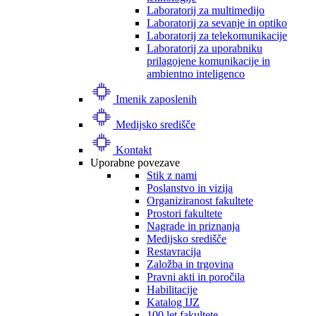
Laboratorij za multimedijo
Laboratorij za sevanje in optiko
Laboratorij za telekomunikacije
Laboratorij za uporabniku
prilagojene komunikacije in
ambientno inteligenco
Imenik zaposlenih
Medijsko središče
Kontakt
Uporabne povezave
Stik z nami
Poslanstvo in vizija
Organiziranost fakultete
Prostori fakultete
Nagrade in priznanja
Medijsko središče
Restavracija
Založba in trgovina
Pravni akti in poročila
Habilitacije
Katalog IJZ
100 let fakultete