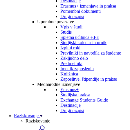
Destinacije
Erasmus+ izmenjava in praksa
Pomembni dokumenti
Drugi razpisi
Uporabne povezave
Vpis v študij
Studis
Spletna učilnica e.FE
Študijski koledar in urnik
Izpitni roki
Pravilniki in navodila za študente
Zaključno delo
Predmetniki
Imenik zaposlenih
Knjižnica
Zaposlitve, štipendije in prakse
Mednarodne izmenjave
Erasmus+
Študijska praksa
Exchange Students Guide
Destinacije
Drugi razpisi
Raziskovanje
Raziskovanje