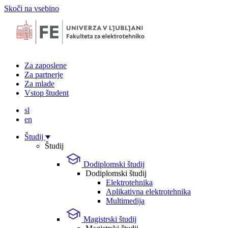
Skoči na vsebino
Za zaposlene
Za partnerje
Za mlade
Vstop študent
sl
en
Študij
Študij
Dodiplomski študij
Dodiplomski študij
Elektrotehnika
Aplikativna elektrotehnika
Multimedija
Magistrski študij