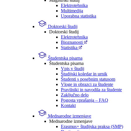
Magistrski študij
Elektrotehnika
Multimedija
Uporabna statistika
Doktorski študij
Doktorski študij
Elektrotehnika
Bioznanosti
Statistika
Študentska pisarna
Študentska pisarna
Vpis v študij
Študijski koledar in urnik
Študenti s posebnim statusom
Vloge in obrazci za študente
Pravilniki in navodila za študente
Zaključno delo
Pogosta vprašanja – FAQ
Kontakt
Mednarodne izmenjave
Mednarodne izmenjave
Erasmus+ študijska praksa (SMP)