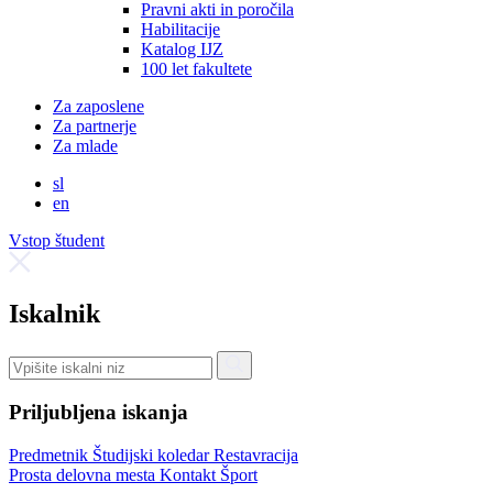
Pravni akti in poročila
Habilitacije
Katalog IJZ
100 let fakultete
Za zaposlene
Za partnerje
Za mlade
sl
en
Vstop študent
Iskalnik
Priljubljena iskanja
Predmetnik
Študijski koledar
Restavracija
Prosta delovna mesta
Kontakt
Šport