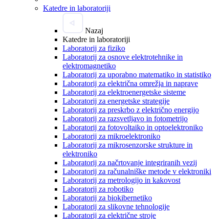
Katedre in laboratoriji
Nazaj
Katedre in laboratoriji
Laboratorij za fiziko
Laboratorij za osnove elektrotehnike in
elektromagnetiko
Laboratorij za uporabno matematiko in statistiko
Laboratorij za električna omrežja in naprave
Laboratorij za elektroenergetske sisteme
Laboratorij za energetske strategije
Laboratorij za preskrbo z električno energijo
Laboratorij za razsvetljavo in fotometrijo
Laboratorij za fotovoltaiko in optoelektroniko
Laboratorij za mikroelektroniko
Laboratorij za mikrosenzorske strukture in
elektroniko
Laboratorij za načrtovanje integriranih vezij
Laboratorij za računalniške metode v elektroniki
Laboratorij za metrologijo in kakovost
Laboratorij za robotiko
Laboratorij za biokibernetiko
Laboratorij za slikovne tehnologije
Laboratorij za električne stroje