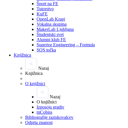
Šport na FE
Tutorstvo
KuFE
OpenLab Kranj
Vokalna skupina
MakerLab Ljubljana
Študentski svet
Alumni klub FE
Superior Engineering – Formula
SOS točka
Knjižnica
Nazaj
Knjižnica
O knjižnici
Nazaj
O knjižnici
Izposoja gradiv
mCobiss
Bibliografije raziskovalcev
Odprta znanost