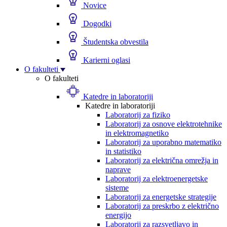
Novice
Dogodki
Študentska obvestila
Karierni oglasi
O fakulteti
O fakulteti
Katedre in laboratoriji
Katedre in laboratoriji
Laboratorij za fiziko
Laboratorij za osnove elektrotehnike
in elektromagnetiko
Laboratorij za uporabno matematiko
in statistiko
Laboratorij za električna omrežja in
naprave
Laboratorij za elektroenergetske
sisteme
Laboratorij za energetske strategije
Laboratorij za preskrbo z električno
energijo
Laboratorij za razsvetljavo in