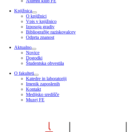
Alumni klub FE
Knjižnica
O knjižnici
Vpis v knjižnico
Izposoja gradiv
Bibliografije raziskovalcev
Odprta znanost
Aktualno
Novice
Dogodki
Študentska obvestila
O fakulteti
Katedre in laboratoriji
Imenik zaposlenih
Kontakt
Medijsko središče
Muzej FE