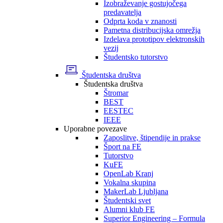
Izobraževanje gostujočega
predavatelja
Odprta koda v znanosti
Pametna distribucijska omrežja
Izdelava prototipov elektronskih
vezij
Študentsko tutorstvo
Študentska društva
Študentska društva
Štromar
BEST
EESTEC
IEEE
Uporabne povezave
Zaposlitve, štipendije in prakse
Šport na FE
Tutorstvo
KuFE
OpenLab Kranj
Vokalna skupina
MakerLab Ljubljana
Študentski svet
Alumni klub FE
Superior Engineering – Formula