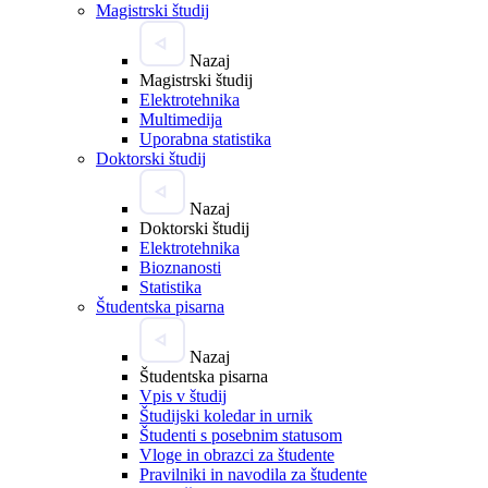
Magistrski študij
Nazaj
Magistrski študij
Elektrotehnika
Multimedija
Uporabna statistika
Doktorski študij
Nazaj
Doktorski študij
Elektrotehnika
Bioznanosti
Statistika
Študentska pisarna
Nazaj
Študentska pisarna
Vpis v študij
Študijski koledar in urnik
Študenti s posebnim statusom
Vloge in obrazci za študente
Pravilniki in navodila za študente