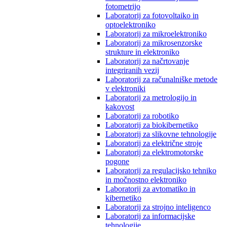
fotometrijo
Laboratorij za fotovoltaiko in
optoelektroniko
Laboratorij za mikroelektroniko
Laboratorij za mikrosenzorske
strukture in elektroniko
Laboratorij za načrtovanje
integriranih vezij
Laboratorij za računalniške metode
v elektroniki
Laboratorij za metrologijo in
kakovost
Laboratorij za robotiko
Laboratorij za biokibernetiko
Laboratorij za slikovne tehnologije
Laboratorij za električne stroje
Laboratorij za elektromotorske
pogone
Laboratorij za regulacijsko tehniko
in močnostno elektroniko
Laboratorij za avtomatiko in
kibernetiko
Laboratorij za strojno inteligenco
Laboratorij za informacijske
tehnologije