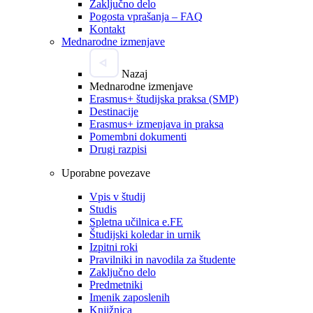
Zaključno delo
Pogosta vprašanja – FAQ
Kontakt
Mednarodne izmenjave
Nazaj
Mednarodne izmenjave
Erasmus+ študijska praksa (SMP)
Destinacije
Erasmus+ izmenjava in praksa
Pomembni dokumenti
Drugi razpisi
Uporabne povezave
Vpis v študij
Studis
Spletna učilnica e.FE
Študijski koledar in urnik
Izpitni roki
Pravilniki in navodila za študente
Zaključno delo
Predmetniki
Imenik zaposlenih
Knjižnica