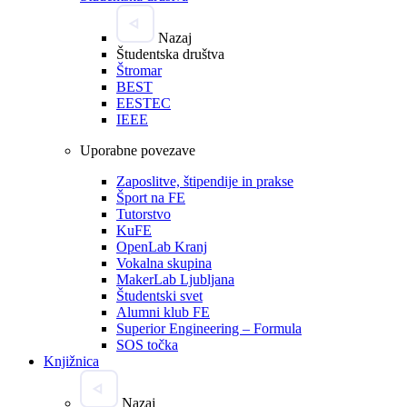
Nazaj
Študentska društva
Štromar
BEST
EESTEC
IEEE
Uporabne povezave
Zaposlitve, štipendije in prakse
Šport na FE
Tutorstvo
KuFE
OpenLab Kranj
Vokalna skupina
MakerLab Ljubljana
Študentski svet
Alumni klub FE
Superior Engineering – Formula
SOS točka
Knjižnica
Nazaj