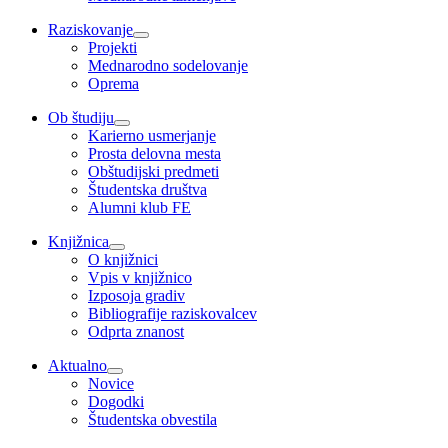
Raziskovanje
Projekti
Mednarodno sodelovanje
Oprema
Ob študiju
Karierno usmerjanje
Prosta delovna mesta
Obštudijski predmeti
Študentska društva
Alumni klub FE
Knjižnica
O knjižnici
Vpis v knjižnico
Izposoja gradiv
Bibliografije raziskovalcev
Odprta znanost
Aktualno
Novice
Dogodki
Študentska obvestila