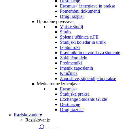
Destinacije
Erasmus+ izmenjava in praksa
Pomembni dokumenti
Drugi razpisi
Uporabne povezave
Vpis v študij
Studis
Spletna učilnica e.FE
Študijski koledar in urnik
Izpitni roki
Pravilniki in navodila za študente
Zaključno delo
Predmetniki
Imenik zaposlenih
Knjižnica
Zaposlitve, štipendije in prakse
Mednarodne izmenjave
Erasmus+
Študijska praksa
Exchange Students Guide
Destinacije
Drugi razpisi
Raziskovanje
Raziskovanje