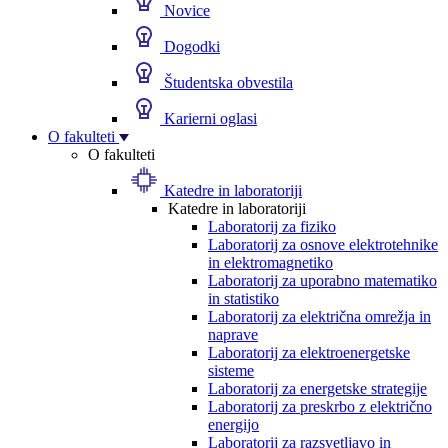
Novice
Dogodki
Študentska obvestila
Karierni oglasi
O fakulteti
O fakulteti
Katedre in laboratoriji
Katedre in laboratoriji
Laboratorij za fiziko
Laboratorij za osnove elektrotehnike
in elektromagnetiko
Laboratorij za uporabno matematiko
in statistiko
Laboratorij za električna omrežja in
naprave
Laboratorij za elektroenergetske
sisteme
Laboratorij za energetske strategije
Laboratorij za preskrbo z električno
energijo
Laboratorij za razsvetljavo in