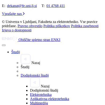
E:
dekanat@fe.uni-lj.si
T:
01 4768 411
Vprašajte nas
© Univerza v Ljubljani, Fakulteta za elektrotehniko. Vse pravice
pridržane.
Pravno obvestilo
Politika piškotkov
Politika zasebnosti
Izjava o dostopnosti
Obiščite spletno stran ENKI
Študij
Nazaj
Študij
Dodiplomski študij
Nazaj
Dodiplomski študij
Elektrotehnika
Aplikativna elektrotehnika
Multimedija