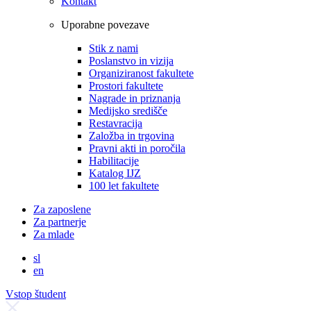
Kontakt
Uporabne povezave
Stik z nami
Poslanstvo in vizija
Organiziranost fakultete
Prostori fakultete
Nagrade in priznanja
Medijsko središče
Restavracija
Založba in trgovina
Pravni akti in poročila
Habilitacije
Katalog IJZ
100 let fakultete
Za zaposlene
Za partnerje
Za mlade
sl
en
Vstop študent