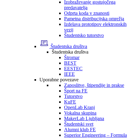
Izobraževanje gostujočega
predavatelja
Odprta koda v znanosti
Pametna distribucijska omrežja
Izdelava prototipov elektronskih
vezij
Študentsko tutorstvo
Študentska društva
Študentska društva
Štromar
BEST
EESTEC
IEEE
Uporabne povezave
Zaposlitve, štipendije in prakse
Šport na FE
Tutorstvo
KuFE
OpenLab Kranj
Vokalna skupina
MakerLab Ljubljana
Študentski svet
Alumni klub FE
Superior Engineering – Formula