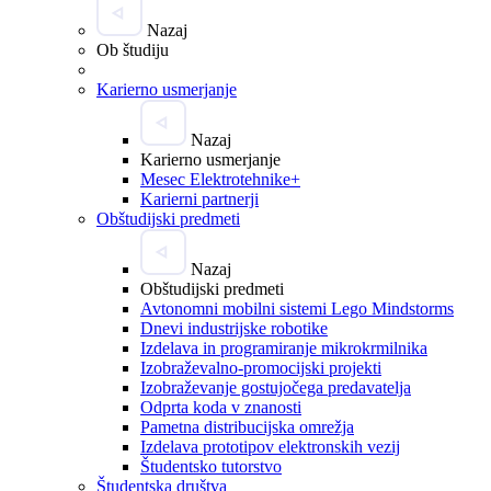
Nazaj
Ob študiju
Karierno usmerjanje
Nazaj
Karierno usmerjanje
Mesec Elektrotehnike+
Karierni partnerji
Obštudijski predmeti
Nazaj
Obštudijski predmeti
Avtonomni mobilni sistemi Lego Mindstorms
Dnevi industrijske robotike
Izdelava in programiranje mikrokrmilnika
Izobraževalno-promocijski projekti
Izobraževanje gostujočega predavatelja
Odprta koda v znanosti
Pametna distribucijska omrežja
Izdelava prototipov elektronskih vezij
Študentsko tutorstvo
Študentska društva