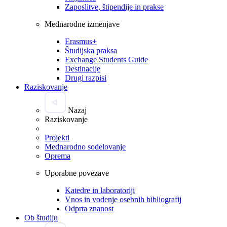
Zaposlitve, štipendije in prakse
Mednarodne izmenjave
Erasmus+
Študijska praksa
Exchange Students Guide
Destinacije
Drugi razpisi
Raziskovanje
Nazaj
Raziskovanje
Projekti
Mednarodno sodelovanje
Oprema
Uporabne povezave
Katedre in laboratoriji
Vnos in vodenje osebnih bibliografij
Odprta znanost
Ob študiju