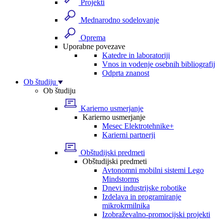
Projekti
Mednarodno sodelovanje
Oprema
Uporabne povezave
Katedre in laboratoriji
Vnos in vodenje osebnih bibliografij
Odprta znanost
Ob študiju
Ob študiju
Karierno usmerjanje
Karierno usmerjanje
Mesec Elektrotehnike+
Karierni partnerji
Obštudijski predmeti
Obštudijski predmeti
Avtonomni mobilni sistemi Lego
Mindstorms
Dnevi industrijske robotike
Izdelava in programiranje
mikrokrmilnika
Izobraževalno-promocijski projekti