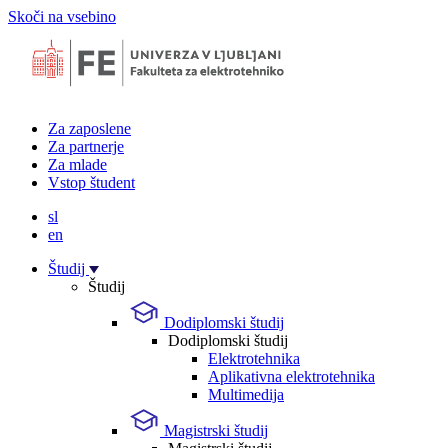
Skoči na vsebino
Za zaposlene
Za partnerje
Za mlade
Vstop študent
sl
en
Študij
Študij
Dodiplomski študij
Dodiplomski študij
Elektrotehnika
Aplikativna elektrotehnika
Multimedija
Magistrski študij