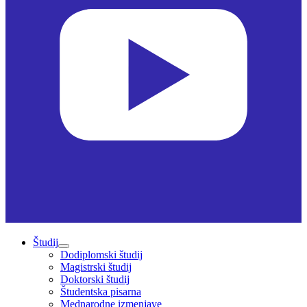
Študij
Dodiplomski študij
Magistrski študij
Doktorski študij
Študentska pisarna
Mednarodne izmenjave