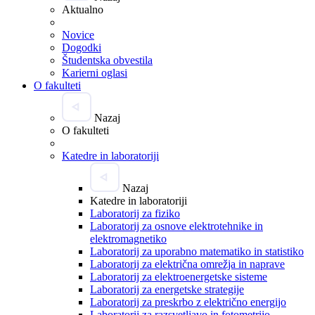
Aktualno
Novice
Dogodki
Študentska obvestila
Karierni oglasi
O fakulteti
Nazaj
O fakulteti
Katedre in laboratoriji
Nazaj
Katedre in laboratoriji
Laboratorij za fiziko
Laboratorij za osnove elektrotehnike in
elektromagnetiko
Laboratorij za uporabno matematiko in statistiko
Laboratorij za električna omrežja in naprave
Laboratorij za elektroenergetske sisteme
Laboratorij za energetske strategije
Laboratorij za preskrbo z električno energijo
Laboratorij za razsvetljavo in fotometrijo