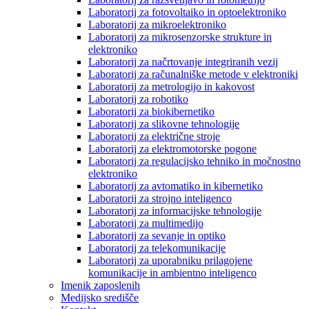
Laboratorij za fotovoltaiko in optoelektroniko
Laboratorij za mikroelektroniko
Laboratorij za mikrosenzorske strukture in
elektroniko
Laboratorij za načrtovanje integriranih vezij
Laboratorij za računalniške metode v elektroniki
Laboratorij za metrologijo in kakovost
Laboratorij za robotiko
Laboratorij za biokibernetiko
Laboratorij za slikovne tehnologije
Laboratorij za električne stroje
Laboratorij za elektromotorske pogone
Laboratorij za regulacijsko tehniko in močnostno
elektroniko
Laboratorij za avtomatiko in kibernetiko
Laboratorij za strojno inteligenco
Laboratorij za informacijske tehnologije
Laboratorij za multimedijo
Laboratorij za sevanje in optiko
Laboratorij za telekomunikacije
Laboratorij za uporabniku prilagojene
komunikacije in ambientno inteligenco
Imenik zaposlenih
Medijsko središče