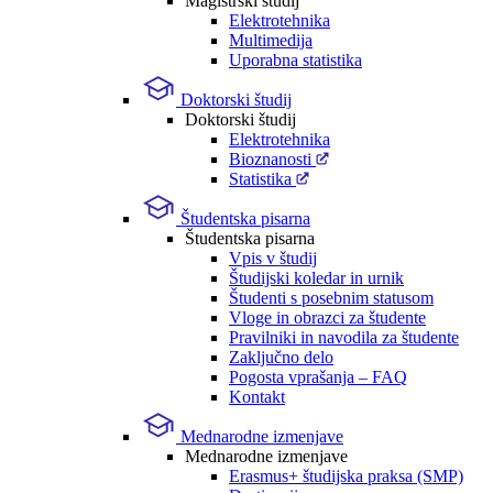
Magistrski študij
Elektrotehnika
Multimedija
Uporabna statistika
Doktorski študij
Doktorski študij
Elektrotehnika
Bioznanosti
Statistika
Študentska pisarna
Študentska pisarna
Vpis v študij
Študijski koledar in urnik
Študenti s posebnim statusom
Vloge in obrazci za študente
Pravilniki in navodila za študente
Zaključno delo
Pogosta vprašanja – FAQ
Kontakt
Mednarodne izmenjave
Mednarodne izmenjave
Erasmus+ študijska praksa (SMP)