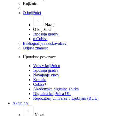
Knjižnica
O knjižnici
Nazaj
O knjižnici
Izposoja gradiv
mCobiss
Bibliografije raziskovalcev
Odprta znanost
Uporabne povezave
Vpis v knjižnico
Izposoja gradiv
Navajanje virov
Kontakt
Cobiss+
Akademska digitalna zbirka
Digitalna knjižnica UL
Repozitorij Univerze v Ljubljani (RUL)
Aktualno
Nazaj