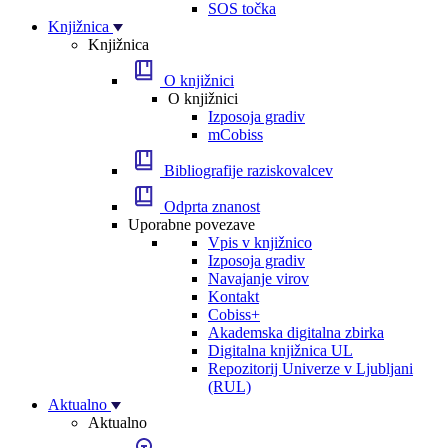
SOS točka
Knjižnica
Knjižnica
O knjižnici
O knjižnici
Izposoja gradiv
mCobiss
Bibliografije raziskovalcev
Odprta znanost
Uporabne povezave
Vpis v knjižnico
Izposoja gradiv
Navajanje virov
Kontakt
Cobiss+
Akademska digitalna zbirka
Digitalna knjižnica UL
Repozitorij Univerze v Ljubljani
(RUL)
Aktualno
Aktualno