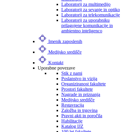
Laboratorij za multimedijo
Laboratorij za sevanje in optiko
Laboratorij za telekomunikacije
Laboratorij za uporabniku
prilagojene komunikacije in
ambientno inteligenco
Imenik zaposlenih
Medijsko središče
Kontakt
Uporabne povezave
Stik z nami
Poslanstvo in vizija
Organiziranost fakultete
Prostori fakultete
Nagrade in priznanja
Medijsko središče
Restavracija
Založba in trgovina
Pravni akti in poročila
Habilitacije
Katalog IJZ
100 let fakultete