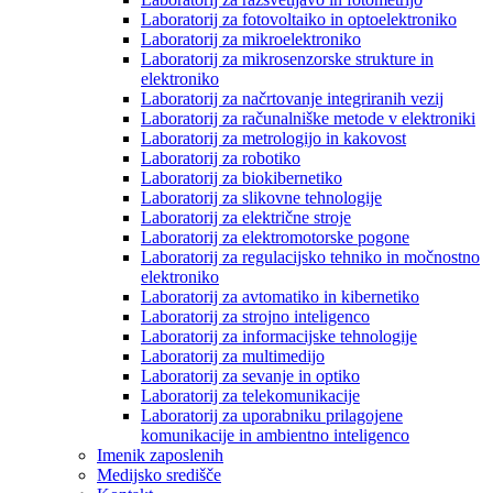
Laboratorij za fotovoltaiko in optoelektroniko
Laboratorij za mikroelektroniko
Laboratorij za mikrosenzorske strukture in
elektroniko
Laboratorij za načrtovanje integriranih vezij
Laboratorij za računalniške metode v elektroniki
Laboratorij za metrologijo in kakovost
Laboratorij za robotiko
Laboratorij za biokibernetiko
Laboratorij za slikovne tehnologije
Laboratorij za električne stroje
Laboratorij za elektromotorske pogone
Laboratorij za regulacijsko tehniko in močnostno
elektroniko
Laboratorij za avtomatiko in kibernetiko
Laboratorij za strojno inteligenco
Laboratorij za informacijske tehnologije
Laboratorij za multimedijo
Laboratorij za sevanje in optiko
Laboratorij za telekomunikacije
Laboratorij za uporabniku prilagojene
komunikacije in ambientno inteligenco
Imenik zaposlenih
Medijsko središče