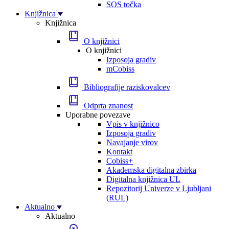
SOS točka
Knjižnica
Knjižnica
O knjižnici
O knjižnici
Izposoja gradiv
mCobiss
Bibliografije raziskovalcev
Odprta znanost
Uporabne povezave
Vpis v knjižnico
Izposoja gradiv
Navajanje virov
Kontakt
Cobiss+
Akademska digitalna zbirka
Digitalna knjižnica UL
Repozitorij Univerze v Ljubljani
(RUL)
Aktualno
Aktualno