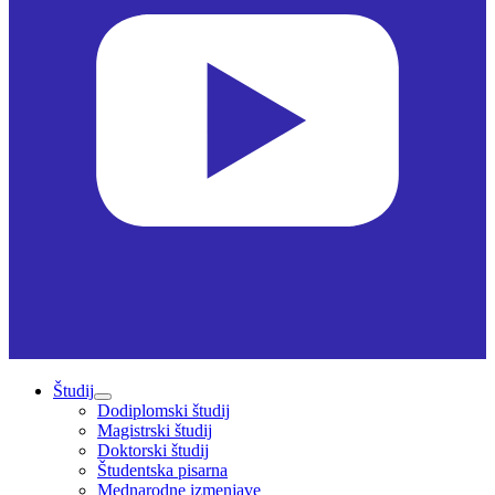
Študij
Dodiplomski študij
Magistrski študij
Doktorski študij
Študentska pisarna
Mednarodne izmenjave