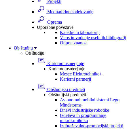
Projekti
Mednarodno sodelovanje
Oprema
Uporabne povezave
Katedre in laboratoriji
Vnos in vodenje osebnih bibliografij
Odprta znanost
Ob študiju
Ob študiju
Karierno usmerjanje
Karierno usmerjanje
Mesec Elektrotehnike+
Karierni partnerji
Obštudijski predmeti
Obštudijski predmeti
Avtonomni mobilni sistemi Lego
Mindstorms
Dnevi industrijske robotike
Izdelava in programiranje
mikrokrmilnika
Izobraževalno-promocijski projekti