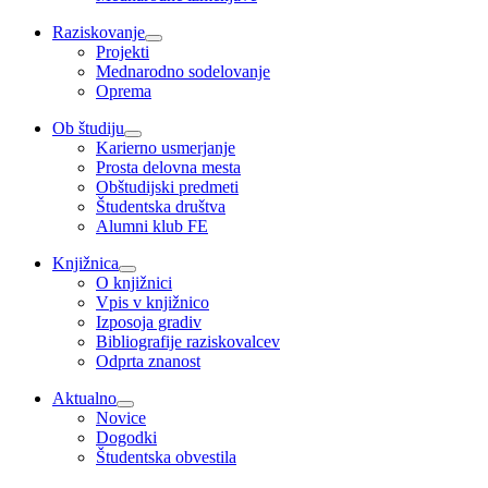
Raziskovanje
Projekti
Mednarodno sodelovanje
Oprema
Ob študiju
Karierno usmerjanje
Prosta delovna mesta
Obštudijski predmeti
Študentska društva
Alumni klub FE
Knjižnica
O knjižnici
Vpis v knjižnico
Izposoja gradiv
Bibliografije raziskovalcev
Odprta znanost
Aktualno
Novice
Dogodki
Študentska obvestila