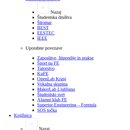
Nazaj
Študentska društva
Štromar
BEST
EESTEC
IEEE
Uporabne povezave
Zaposlitve, štipendije in prakse
Šport na FE
Tutorstvo
KuFE
OpenLab Kranj
Vokalna skupina
MakerLab Ljubljana
Študentski svet
Alumni klub FE
Superior Engineering – Formula
SOS točka
Knjižnica
Nazaj