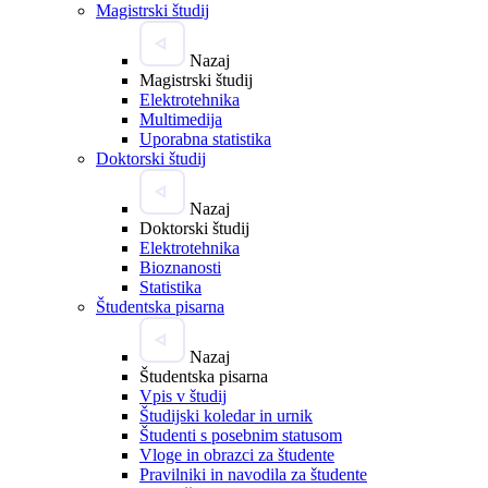
Magistrski študij
Nazaj
Magistrski študij
Elektrotehnika
Multimedija
Uporabna statistika
Doktorski študij
Nazaj
Doktorski študij
Elektrotehnika
Bioznanosti
Statistika
Študentska pisarna
Nazaj
Študentska pisarna
Vpis v študij
Študijski koledar in urnik
Študenti s posebnim statusom
Vloge in obrazci za študente
Pravilniki in navodila za študente