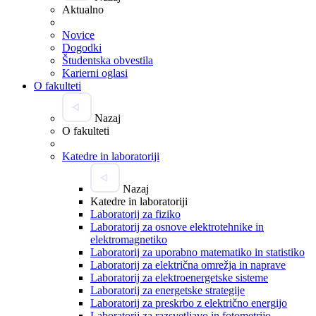
Aktualno
Novice
Dogodki
Študentska obvestila
Karierni oglasi
O fakulteti
Nazaj
O fakulteti
Katedre in laboratoriji
Nazaj
Katedre in laboratoriji
Laboratorij za fiziko
Laboratorij za osnove elektrotehnike in
elektromagnetiko
Laboratorij za uporabno matematiko in statistiko
Laboratorij za električna omrežja in naprave
Laboratorij za elektroenergetske sisteme
Laboratorij za energetske strategije
Laboratorij za preskrbo z električno energijo
Laboratorij za razsvetljavo in fotometrijo