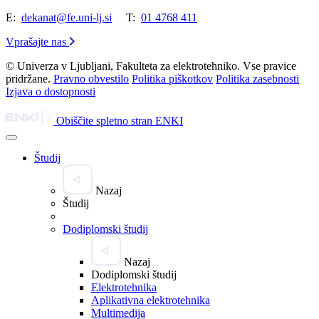
E:
dekanat@fe.uni-lj.si
T:
01 4768 411
Vprašajte nas
© Univerza v Ljubljani, Fakulteta za elektrotehniko. Vse pravice
pridržane.
Pravno obvestilo
Politika piškotkov
Politika zasebnosti
Izjava o dostopnosti
Obiščite spletno stran ENKI
Študij
Nazaj
Študij
Dodiplomski študij
Nazaj
Dodiplomski študij
Elektrotehnika
Aplikativna elektrotehnika
Multimedija