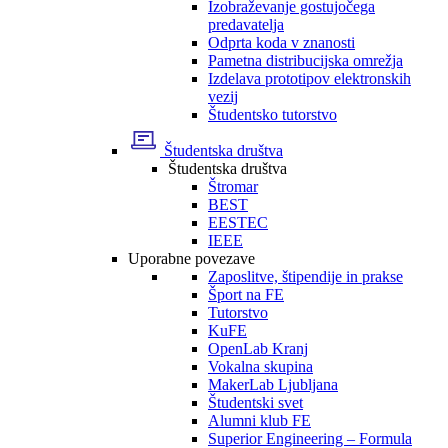
Izobraževanje gostujočega
predavatelja
Odprta koda v znanosti
Pametna distribucijska omrežja
Izdelava prototipov elektronskih
vezij
Študentsko tutorstvo
Študentska društva
Študentska društva
Štromar
BEST
EESTEC
IEEE
Uporabne povezave
Zaposlitve, štipendije in prakse
Šport na FE
Tutorstvo
KuFE
OpenLab Kranj
Vokalna skupina
MakerLab Ljubljana
Študentski svet
Alumni klub FE
Superior Engineering – Formula