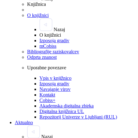
Knjižnica
O knjižnici
Nazaj
O knjižnici
Izposoja gradiv
mCobiss
Bibliografije raziskovalcev
Odprta znanost
Uporabne povezave
Vpis v knjižnico
Izposoja gradiv
Navajanje virov
Kontakt
Cobiss+
Akademska digitalna zbirka
Digitalna knjižnica UL
Repozitorij Univerze v Ljubljani (RUL)
Aktualno
Nazaj