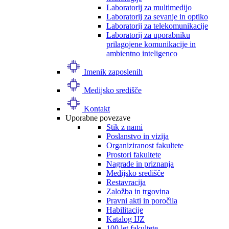
Laboratorij za multimedijo
Laboratorij za sevanje in optiko
Laboratorij za telekomunikacije
Laboratorij za uporabniku
prilagojene komunikacije in
ambientno inteligenco
Imenik zaposlenih
Medijsko središče
Kontakt
Uporabne povezave
Stik z nami
Poslanstvo in vizija
Organiziranost fakultete
Prostori fakultete
Nagrade in priznanja
Medijsko središče
Restavracija
Založba in trgovina
Pravni akti in poročila
Habilitacije
Katalog IJZ
100 let fakultete