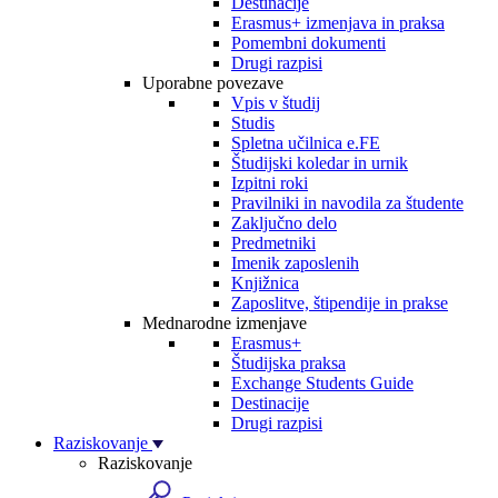
Destinacije
Erasmus+ izmenjava in praksa
Pomembni dokumenti
Drugi razpisi
Uporabne povezave
Vpis v študij
Studis
Spletna učilnica e.FE
Študijski koledar in urnik
Izpitni roki
Pravilniki in navodila za študente
Zaključno delo
Predmetniki
Imenik zaposlenih
Knjižnica
Zaposlitve, štipendije in prakse
Mednarodne izmenjave
Erasmus+
Študijska praksa
Exchange Students Guide
Destinacije
Drugi razpisi
Raziskovanje
Raziskovanje