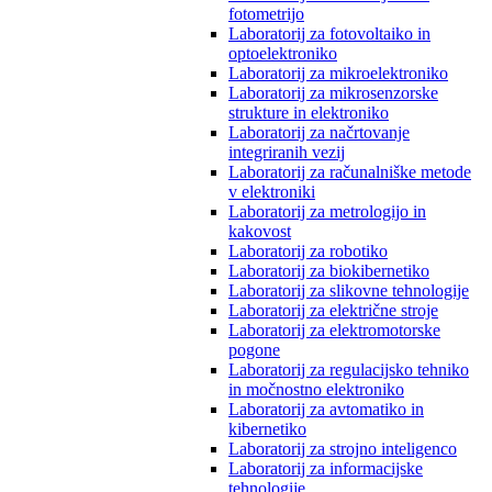
fotometrijo
Laboratorij za fotovoltaiko in
optoelektroniko
Laboratorij za mikroelektroniko
Laboratorij za mikrosenzorske
strukture in elektroniko
Laboratorij za načrtovanje
integriranih vezij
Laboratorij za računalniške metode
v elektroniki
Laboratorij za metrologijo in
kakovost
Laboratorij za robotiko
Laboratorij za biokibernetiko
Laboratorij za slikovne tehnologije
Laboratorij za električne stroje
Laboratorij za elektromotorske
pogone
Laboratorij za regulacijsko tehniko
in močnostno elektroniko
Laboratorij za avtomatiko in
kibernetiko
Laboratorij za strojno inteligenco
Laboratorij za informacijske
tehnologije