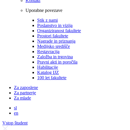
Kontakt
Uporabne povezave
Stik z nami
Poslanstvo in vizija
Organiziranost fakultete
Prostori fakultete
Nagrade in priznanja
Medijsko središče
Restavracija
Založba in trgovina
Pravni akti in poročila
Habilitacije
Katalog IJZ
100 let fakultete
Za zaposlene
Za partnerje
Za mlade
sl
en
Vstop študent