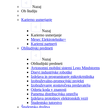
Nazaj
Ob študiju
Karierno usmerjanje
Nazaj
Karierno usmerjanje
Mesec Elektrotehnike+
Karierni partnerji
Obštudijski predmeti
Nazaj
Obštudijski predmeti
Avtonomni mobilni sistemi Lego Mindstorms
Dnevi industrijske robotike
Izdelava in programiranje mikrokrmilnika
Izobraževalno-promocijski projekti
Izobraževanje gostujočega predavatelja
Odprta koda v znanosti
Pametna distribucijska omrežja
Izdelava prototipov elektronskih vezij
Študentsko tutorstvo
Študentska društva