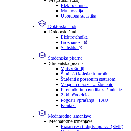
Magistrski študij
Elektrotehnika
Multimedija
Uporabna statistika
Doktorski študij
Doktorski študij
Elektrotehnika
Bioznanosti
Statistika
Študentska pisarna
Študentska pisarna
Vpis v študij
Študijski koledar in urnik
Študenti s posebnim statusom
Vloge in obrazci za študente
Pravilniki in navodila za študente
Zaključno delo
Pogosta vprašanja – FAQ
Kontakt
Mednarodne izmenjave
Mednarodne izmenjave
Erasmus+ študijska praksa (SMP)