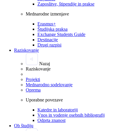
Zaposlitve, štipendije in prakse
Mednarodne izmenjave
Erasmus+
Študijska praksa
Exchange Students Guide
Destinacije
Drugi razpisi
Raziskovanje
Nazaj
Raziskovanje
Projekti
Mednarodno sodelovanje
Oprema
Uporabne povezave
Katedre in laboratoriji
Vnos in vodenje osebnih bibliografij
Odprta znanost
Ob študiju