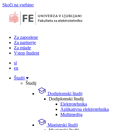
Skoči na vsebino
Za zaposlene
Za partnerje
Za mlade
Vstop študent
sl
en
Študij
Študij
Dodiplomski študij
Dodiplomski študij
Elektrotehnika
Aplikativna elektrotehnika
Multimedija
Magistrski študij