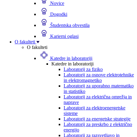
Novice
Dogodki
Študentska obvestila
Karierni oglasi
O fakulteti
O fakulteti
Katedre in laboratoriji
Katedre in laboratoriji
Laboratorij za fiziko
Laboratorij za osnove elektrotehnike
in elektromagnetiko
Laboratorij za uporabno matematiko
in statistiko
Laboratorij za električna omrežja in
naprave
Laboratorij za elektroenergetske
sisteme
Laboratorij za energetske strategije
Laboratorij za preskrbo z električno
energijo
Laboratorij za razsvetljavo in