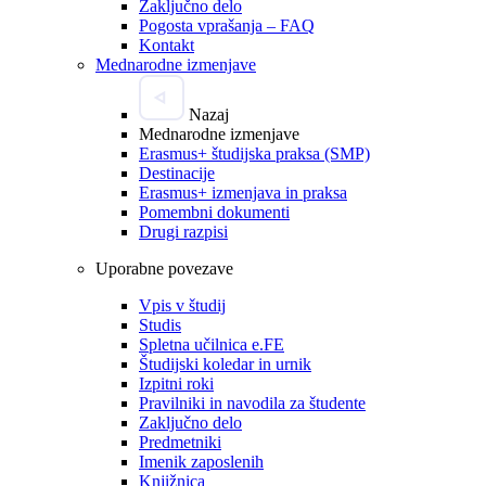
Zaključno delo
Pogosta vprašanja – FAQ
Kontakt
Mednarodne izmenjave
Nazaj
Mednarodne izmenjave
Erasmus+ študijska praksa (SMP)
Destinacije
Erasmus+ izmenjava in praksa
Pomembni dokumenti
Drugi razpisi
Uporabne povezave
Vpis v študij
Studis
Spletna učilnica e.FE
Študijski koledar in urnik
Izpitni roki
Pravilniki in navodila za študente
Zaključno delo
Predmetniki
Imenik zaposlenih
Knjižnica