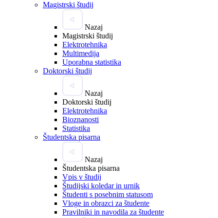
Magistrski študij
Nazaj
Magistrski študij
Elektrotehnika
Multimedija
Uporabna statistika
Doktorski študij
Nazaj
Doktorski študij
Elektrotehnika
Bioznanosti
Statistika
Študentska pisarna
Nazaj
Študentska pisarna
Vpis v študij
Študijski koledar in urnik
Študenti s posebnim statusom
Vloge in obrazci za študente
Pravilniki in navodila za študente