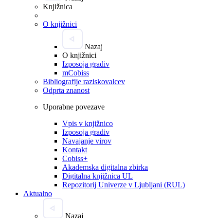
Knjižnica
O knjižnici
Nazaj
O knjižnici
Izposoja gradiv
mCobiss
Bibliografije raziskovalcev
Odprta znanost
Uporabne povezave
Vpis v knjižnico
Izposoja gradiv
Navajanje virov
Kontakt
Cobiss+
Akademska digitalna zbirka
Digitalna knjižnica UL
Repozitorij Univerze v Ljubljani (RUL)
Aktualno
Nazaj