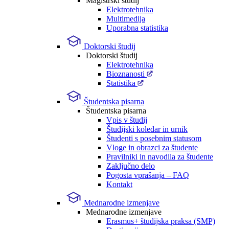
Magistrski študij
Elektrotehnika
Multimedija
Uporabna statistika
Doktorski študij
Doktorski študij
Elektrotehnika
Bioznanosti
Statistika
Študentska pisarna
Študentska pisarna
Vpis v študij
Študijski koledar in urnik
Študenti s posebnim statusom
Vloge in obrazci za študente
Pravilniki in navodila za študente
Zaključno delo
Pogosta vprašanja – FAQ
Kontakt
Mednarodne izmenjave
Mednarodne izmenjave
Erasmus+ študijska praksa (SMP)