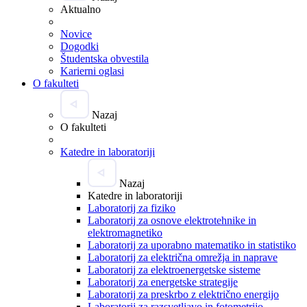
Aktualno
Novice
Dogodki
Študentska obvestila
Karierni oglasi
O fakulteti
Nazaj
O fakulteti
Katedre in laboratoriji
Nazaj
Katedre in laboratoriji
Laboratorij za fiziko
Laboratorij za osnove elektrotehnike in
elektromagnetiko
Laboratorij za uporabno matematiko in statistiko
Laboratorij za električna omrežja in naprave
Laboratorij za elektroenergetske sisteme
Laboratorij za energetske strategije
Laboratorij za preskrbo z električno energijo
Laboratorij za razsvetljavo in fotometrijo