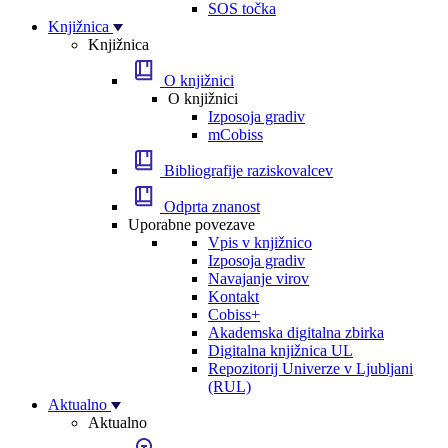
SOS točka
Knjižnica
Knjižnica
O knjižnici
O knjižnici
Izposoja gradiv
mCobiss
Bibliografije raziskovalcev
Odprta znanost
Uporabne povezave
Vpis v knjižnico
Izposoja gradiv
Navajanje virov
Kontakt
Cobiss+
Akademska digitalna zbirka
Digitalna knjižnica UL
Repozitorij Univerze v Ljubljani
(RUL)
Aktualno
Aktualno