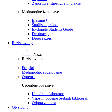
Zaposlitve, štipendije in prakse
Mednarodne izmenjave
Erasmus+
Študijska praksa
Exchange Students Guide
Destinacije
Drugi razpisi
Raziskovanje
Nazaj
Raziskovanje
Projekti
Mednarodno sodelovanje
Oprema
Uporabne povezave
Katedre in laboratoriji
Vnos in vodenje osebnih bibliografij
Odprta znanost
Ob študiju