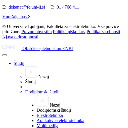
E:
dekanat@fe.uni-lj.si
T:
01 4768 411
Vprašajte nas
© Univerza v Ljubljani, Fakulteta za elektrotehniko. Vse pravice
pridržane.
Pravno obvestilo
Politika piškotkov
Politika zasebnosti
Izjava o dostopnosti
Obiščite spletno stran ENKI
Študij
Nazaj
Študij
Dodiplomski študij
Nazaj
Dodiplomski študij
Elektrotehnika
Aplikativna elektrotehnika
Multimedija