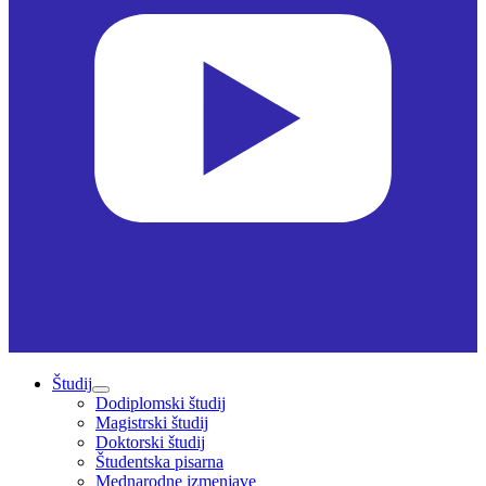
Študij
Dodiplomski študij
Magistrski študij
Doktorski študij
Študentska pisarna
Mednarodne izmenjave