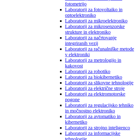
fotometrijo
Laboratorij za fotovoltaiko in
optoelektroniko
Laboratorij za mikroelektroniko
Laboratorij za mikrosenzorske
strukture in elektroniko
Laboratorij za načrtovanje
integriranih vezij
Laboratorij za računalniške metode
v elektroniki
Laboratorij za metrologijo in
kakovost
Laboratorij za robotiko
Laboratorij za biokibernetiko
Laboratorij za slikovne tehnologije
Laboratorij za električne stroje
Laboratorij za elektromotorske
pogone
Laboratorij za regulacijsko tehniko
in močnostno elektroniko
Laboratorij za avtomatiko in
kibernetiko
Laboratorij za strojno inteligenco
Laboratorij za informacijske
tehnologije