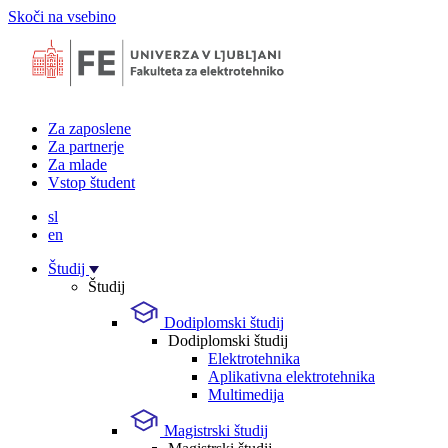
Skoči na vsebino
Za zaposlene
Za partnerje
Za mlade
Vstop študent
sl
en
Študij
Študij
Dodiplomski študij
Dodiplomski študij
Elektrotehnika
Aplikativna elektrotehnika
Multimedija
Magistrski študij