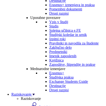
Destinacije
Erasmus+ izmenjava in praksa
Pomembni dokumenti
Drugi razpisi
Uporabne povezave
Vpis v študij
Studis
Spletna učilnica e.FE
Študijski koledar in urnik
Izpitni roki
Pravilniki in navodila za študente
Zaključno delo
Predmetniki
Imenik zaposlenih
Knjižnica
Zaposlitve, štipendije in prakse
Mednarodne izmenjave
Erasmus+
Študijska praksa
Exchange Students Guide
Destinacije
Drugi razpisi
Raziskovanje
Raziskovanje