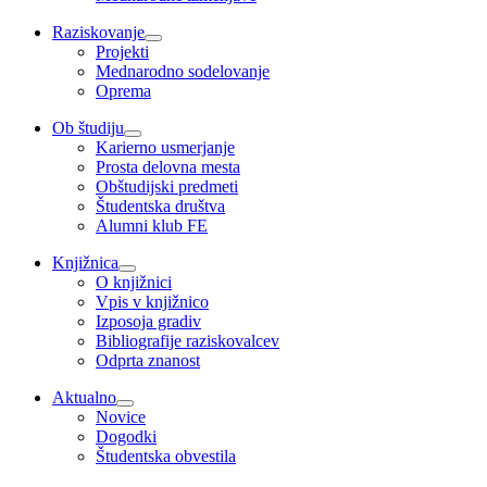
Raziskovanje
Projekti
Mednarodno sodelovanje
Oprema
Ob študiju
Karierno usmerjanje
Prosta delovna mesta
Obštudijski predmeti
Študentska društva
Alumni klub FE
Knjižnica
O knjižnici
Vpis v knjižnico
Izposoja gradiv
Bibliografije raziskovalcev
Odprta znanost
Aktualno
Novice
Dogodki
Študentska obvestila