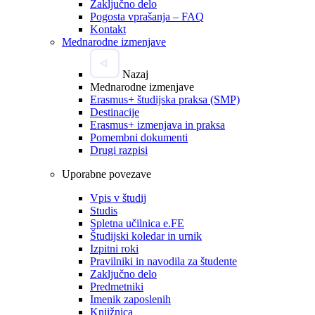
Zaključno delo
Pogosta vprašanja – FAQ
Kontakt
Mednarodne izmenjave
Nazaj
Mednarodne izmenjave
Erasmus+ študijska praksa (SMP)
Destinacije
Erasmus+ izmenjava in praksa
Pomembni dokumenti
Drugi razpisi
Uporabne povezave
Vpis v študij
Studis
Spletna učilnica e.FE
Študijski koledar in urnik
Izpitni roki
Pravilniki in navodila za študente
Zaključno delo
Predmetniki
Imenik zaposlenih
Knjižnica