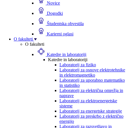
Novice
Dogodki
Študentska obvestila
Karierni oglasi
O fakulteti
O fakulteti
Katedre in laboratoriji
Katedre in laboratoriji
Laboratorij za fiziko
Laboratorij za osnove elektrotehnike
in elektromagnetiko
Laboratorij za uporabno matematiko
in statistiko
Laboratorij za električna omrežja in
naprave
Laboratorij za elektroenergetske
sisteme
Laboratorij za energetske strategije
Laboratorij za preskrbo z električno
energijo
Laboratorij za razsvetljavo in