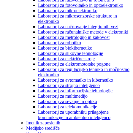
Laboratorij za fotovoltaiko in optoelektroniko
Laboratorij za mikroelektroniko
Laboratorij za mikrosenzorske strukture in
elektroniko
Laboratorij za načrtovanje integriranih vezij
Laboratorij za računalniške metode v elektroniki
Laboratorij za metrologijo in kakovost
Laboratorij za robotiko
Laboratorij za biokibernetiko
Laboratorij za slikovne tehnologije
Laboratorij za električne stroje
Laboratorij za elektromotorske pogone
Laboratorij za regulacijsko tehniko in močnostno
elektroniko
Laboratorij za avtomatiko in kibernetiko
Laboratorij za strojno inteligenco
Laboratorij za informacijske tehnologije
Laboratorij za multimedijo
Laboratorij za sevanje in optiko
Laboratorij za telekomunikacije
Laboratorij za uporabniku prilagojene
komunikacije in ambientno inteligenco
Imenik zaposlenih
Medijsko središče