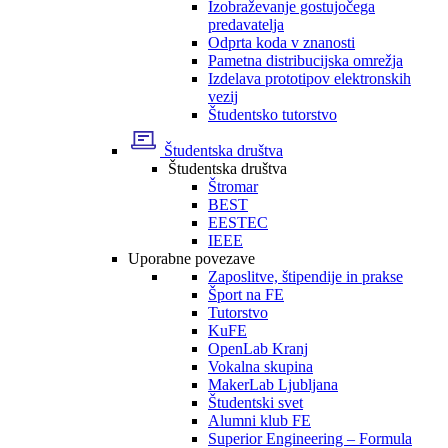
Izobraževanje gostujočega
predavatelja
Odprta koda v znanosti
Pametna distribucijska omrežja
Izdelava prototipov elektronskih
vezij
Študentsko tutorstvo
Študentska društva
Študentska društva
Štromar
BEST
EESTEC
IEEE
Uporabne povezave
Zaposlitve, štipendije in prakse
Šport na FE
Tutorstvo
KuFE
OpenLab Kranj
Vokalna skupina
MakerLab Ljubljana
Študentski svet
Alumni klub FE
Superior Engineering – Formula