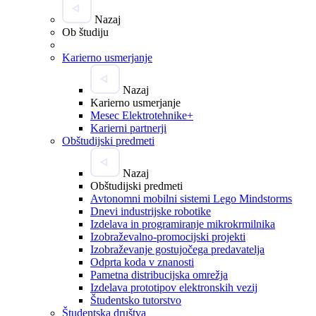
Nazaj
Ob študiju
Karierno usmerjanje
Nazaj
Karierno usmerjanje
Mesec Elektrotehnike+
Karierni partnerji
Obštudijski predmeti
Nazaj
Obštudijski predmeti
Avtonomni mobilni sistemi Lego Mindstorms
Dnevi industrijske robotike
Izdelava in programiranje mikrokrmilnika
Izobraževalno-promocijski projekti
Izobraževanje gostujočega predavatelja
Odprta koda v znanosti
Pametna distribucijska omrežja
Izdelava prototipov elektronskih vezij
Študentsko tutorstvo
Študentska društva