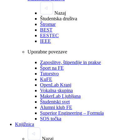
Nazaj
Študentska društva
Štromar
BEST
EESTEC
IEEE
Uporabne povezave
Zaposlitve, štipendije in prakse
Šport na FE
Tutorstvo
KuFE
OpenLab Kranj
Vokalna skupina
MakerLab Ljubljana
Študentski svet
Alumni klub FE
Superior Engineering – Formula
SOS točka
Knjižnica
Nazaj