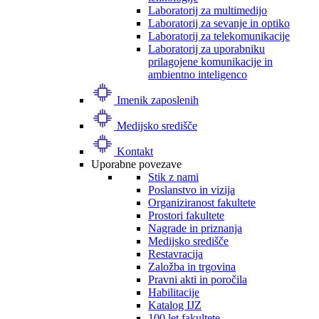
Laboratorij za multimedijo
Laboratorij za sevanje in optiko
Laboratorij za telekomunikacije
Laboratorij za uporabniku
prilagojene komunikacije in
ambientno inteligenco
Imenik zaposlenih
Medijsko središče
Kontakt
Uporabne povezave
Stik z nami
Poslanstvo in vizija
Organiziranost fakultete
Prostori fakultete
Nagrade in priznanja
Medijsko središče
Restavracija
Založba in trgovina
Pravni akti in poročila
Habilitacije
Katalog IJZ
100 let fakultete