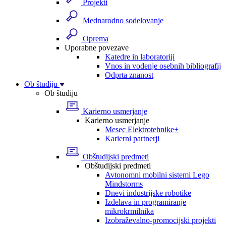
Projekti
Mednarodno sodelovanje
Oprema
Uporabne povezave
Katedre in laboratoriji
Vnos in vodenje osebnih bibliografij
Odprta znanost
Ob študiju
Ob študiju
Karierno usmerjanje
Karierno usmerjanje
Mesec Elektrotehnike+
Karierni partnerji
Obštudijski predmeti
Obštudijski predmeti
Avtonomni mobilni sistemi Lego
Mindstorms
Dnevi industrijske robotike
Izdelava in programiranje
mikrokrmilnika
Izobraževalno-promocijski projekti