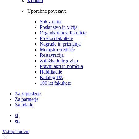
Kontakt
Uporabne povezave
Stik z nami
Poslanstvo in vizija
Organiziranost fakultete
Prostori fakultete
Nagrade in priznanja
Medijsko središče
Restavracija
Založba in trgovina
Pravni akti in poročila
Habilitacije
Katalog IJZ
100 let fakultete
Za zaposlene
Za partnerje
Za mlade
sl
en
Vstop študent