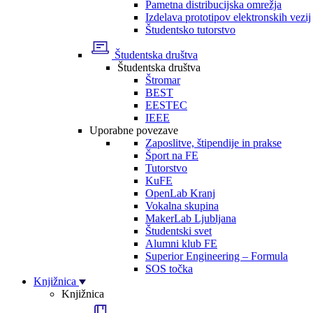
Pametna distribucijska omrežja
Izdelava prototipov elektronskih vezij
Študentsko tutorstvo
Študentska društva
Študentska društva
Štromar
BEST
EESTEC
IEEE
Uporabne povezave
Zaposlitve, štipendije in prakse
Šport na FE
Tutorstvo
KuFE
OpenLab Kranj
Vokalna skupina
MakerLab Ljubljana
Študentski svet
Alumni klub FE
Superior Engineering – Formula
SOS točka
Knjižnica
Knjižnica