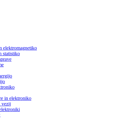
in elektromagnetiko
 statistiko
aprave
me
nergijo
ijo
ktroniko
e in elektroniko
 vezij
elektroniki
t