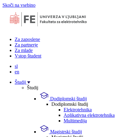
Skoči na vsebino
Za zaposlene
Za partnerje
Za mlade
Vstop študent
sl
en
Študij
Študij
Dodiplomski študij
Dodiplomski študij
Elektrotehnika
Aplikativna elektrotehnika
Multimedija
Magistrski študij