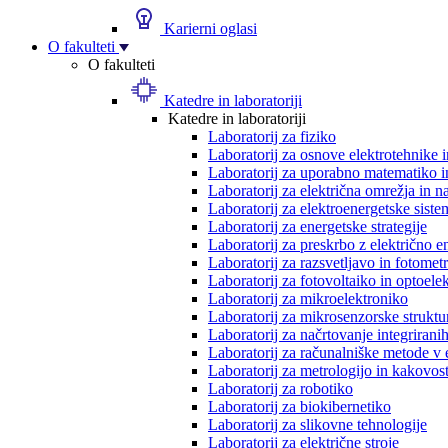
Karierni oglasi
O fakulteti
O fakulteti
Katedre in laboratoriji
Katedre in laboratoriji
Laboratorij za fiziko
Laboratorij za osnove elektrotehnike 
Laboratorij za uporabno matematiko in
Laboratorij za električna omrežja in n
Laboratorij za elektroenergetske siste
Laboratorij za energetske strategije
Laboratorij za preskrbo z električno e
Laboratorij za razsvetljavo in fotometr
Laboratorij za fotovoltaiko in optoele
Laboratorij za mikroelektroniko
Laboratorij za mikrosenzorske struktur
Laboratorij za načrtovanje integriranih
Laboratorij za računalniške metode v 
Laboratorij za metrologijo in kakovos
Laboratorij za robotiko
Laboratorij za biokibernetiko
Laboratorij za slikovne tehnologije
Laboratorij za električne stroje