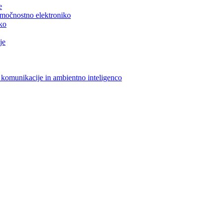
e
n močnostno elektroniko
iko
je
 komunikacije in ambientno inteligenco