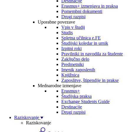
Destinacije
Erasmus+ izmenjava in praksa
Pomembni dokumenti
Drugi razpisi
Uporabne povezave
Vpis v študij
Studis
Spletna učilnica e.FE
Študijski koledar in urnik
Izpitni roki
Pravilniki in navodila za študente
Zaključno delo
Predmetniki
Imenik zaposlenih
Knjižnica
Zaposlitve, štipendije in prakse
Mednarodne izmenjave
Erasmus+
Študijska praksa
Exchange Students Guide
Destinacije
Drugi razpisi
Raziskovanje
Raziskovanje