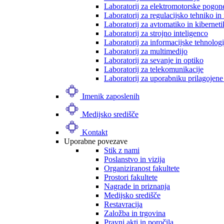
Laboratorij za elektromotorske pogon
Laboratorij za regulacijsko tehniko i
Laboratorij za avtomatiko in kibernet
Laboratorij za strojno inteligenco
Laboratorij za informacijske tehnologi
Laboratorij za multimedijo
Laboratorij za sevanje in optiko
Laboratorij za telekomunikacije
Laboratorij za uporabniku prilagojene
Imenik zaposlenih
Medijsko središče
Kontakt
Uporabne povezave
Stik z nami
Poslanstvo in vizija
Organiziranost fakultete
Prostori fakultete
Nagrade in priznanja
Medijsko središče
Restavracija
Založba in trgovina
Pravni akti in poročila