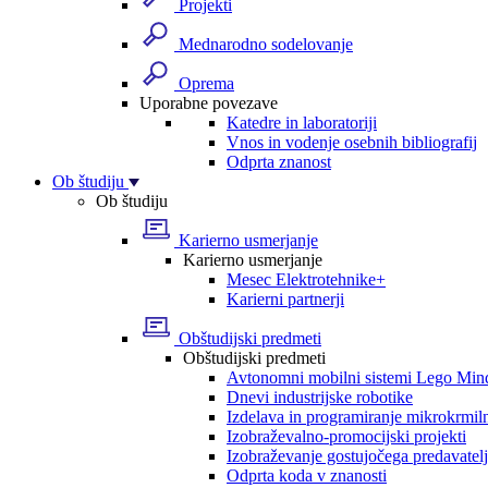
Projekti
Mednarodno sodelovanje
Oprema
Uporabne povezave
Katedre in laboratoriji
Vnos in vodenje osebnih bibliografij
Odprta znanost
Ob študiju
Ob študiju
Karierno usmerjanje
Karierno usmerjanje
Mesec Elektrotehnike+
Karierni partnerji
Obštudijski predmeti
Obštudijski predmeti
Avtonomni mobilni sistemi Lego Min
Dnevi industrijske robotike
Izdelava in programiranje mikrokrmil
Izobraževalno-promocijski projekti
Izobraževanje gostujočega predavatel
Odprta koda v znanosti