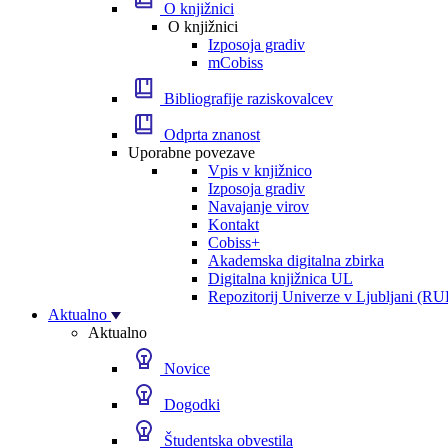
O knjižnici
O knjižnici
Izposoja gradiv
mCobiss
Bibliografije raziskovalcev
Odprta znanost
Uporabne povezave
Vpis v knjižnico
Izposoja gradiv
Navajanje virov
Kontakt
Cobiss+
Akademska digitalna zbirka
Digitalna knjižnica UL
Repozitorij Univerze v Ljubljani (RU
Aktualno
Aktualno
Novice
Dogodki
Študentska obvestila