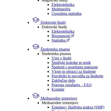
Magistrski študij
Elektrotehnika
Multimedija
Uporabna statistika
Doktorski študij
Doktorski študij
Elektrotehnika
Bioznanosti
Statistika
Študentska pisarna
Študentska pisarna
Vpis v študij
Študijski koledar in urnik
Študenti s posebnim statusom
Vloge in obrazci za študente
Pravilniki in navodila za študente
Zaključno delo
Pogosta vprašanja – FAQ
Kontakt
Mednarodne izmenjave
Mednarodne izmenjave
Erasmus+ študijska praksa (SMP)