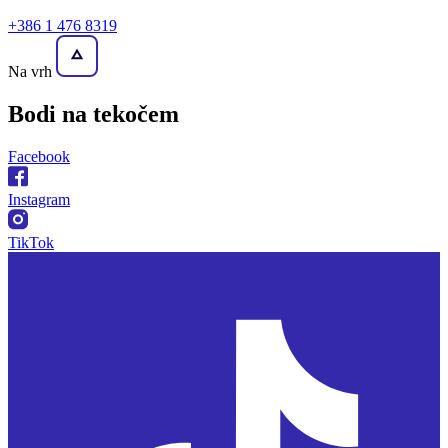
+386 1 476 8319
Na vrh
Bodi na
tekočem
Facebook
Instagram
TikTok