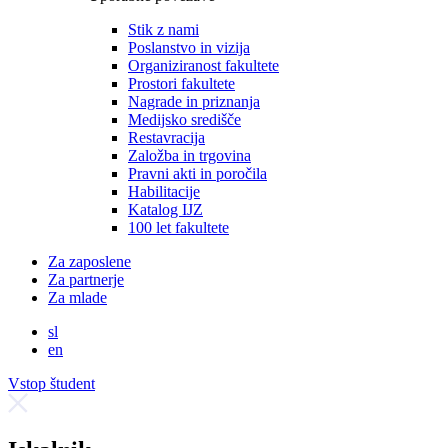
Stik z nami
Poslanstvo in vizija
Organiziranost fakultete
Prostori fakultete
Nagrade in priznanja
Medijsko središče
Restavracija
Založba in trgovina
Pravni akti in poročila
Habilitacije
Katalog IJZ
100 let fakultete
Za zaposlene
Za partnerje
Za mlade
sl
en
Vstop študent