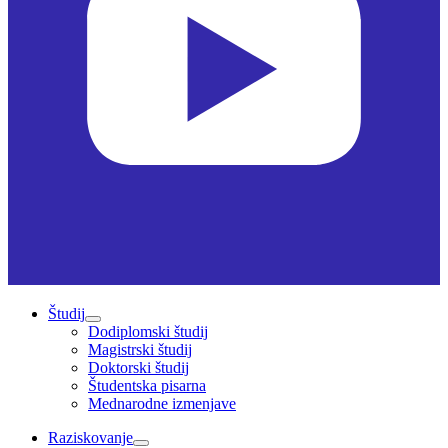
Študij
Dodiplomski študij
Magistrski študij
Doktorski študij
Študentska pisarna
Mednarodne izmenjave
Raziskovanje