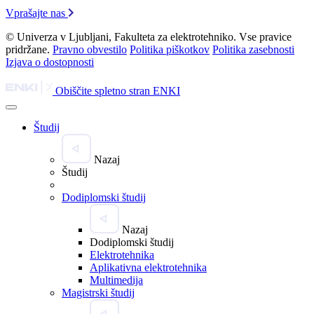
Vprašajte nas
© Univerza v Ljubljani, Fakulteta za elektrotehniko. Vse pravice
pridržane.
Pravno obvestilo
Politika piškotkov
Politika zasebnosti
Izjava o dostopnosti
Obiščite spletno stran ENKI
Študij
Nazaj
Študij
Dodiplomski študij
Nazaj
Dodiplomski študij
Elektrotehnika
Aplikativna elektrotehnika
Multimedija
Magistrski študij