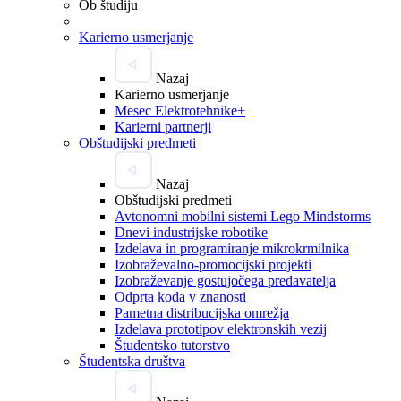
Ob študiju
Karierno usmerjanje
Nazaj
Karierno usmerjanje
Mesec Elektrotehnike+
Karierni partnerji
Obštudijski predmeti
Nazaj
Obštudijski predmeti
Avtonomni mobilni sistemi Lego Mindstorms
Dnevi industrijske robotike
Izdelava in programiranje mikrokrmilnika
Izobraževalno-promocijski projekti
Izobraževanje gostujočega predavatelja
Odprta koda v znanosti
Pametna distribucijska omrežja
Izdelava prototipov elektronskih vezij
Študentsko tutorstvo
Študentska društva