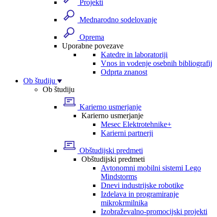
Projekti
Mednarodno sodelovanje
Oprema
Uporabne povezave
Katedre in laboratoriji
Vnos in vodenje osebnih bibliografij
Odprta znanost
Ob študiju
Ob študiju
Karierno usmerjanje
Karierno usmerjanje
Mesec Elektrotehnike+
Karierni partnerji
Obštudijski predmeti
Obštudijski predmeti
Avtonomni mobilni sistemi Lego
Mindstorms
Dnevi industrijske robotike
Izdelava in programiranje
mikrokrmilnika
Izobraževalno-promocijski projekti