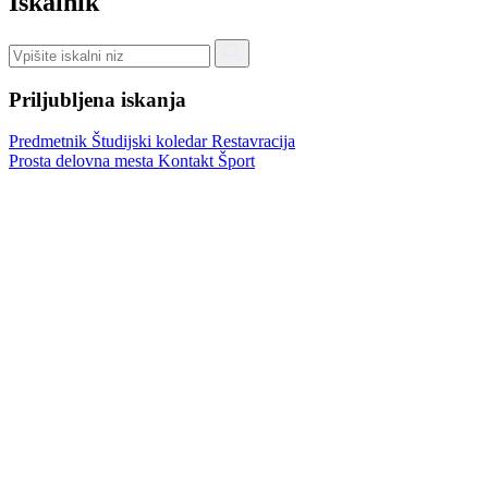
Iskalnik
Priljubljena iskanja
Predmetnik
Študijski koledar
Restavracija
Prosta delovna mesta
Kontakt
Šport