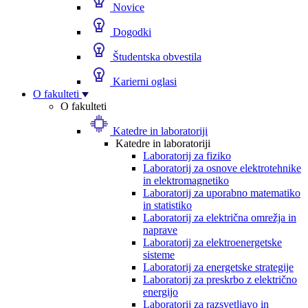
Novice
Dogodki
Študentska obvestila
Karierni oglasi
O fakulteti
O fakulteti
Katedre in laboratoriji
Katedre in laboratoriji
Laboratorij za fiziko
Laboratorij za osnove elektrotehnike
in elektromagnetiko
Laboratorij za uporabno matematiko
in statistiko
Laboratorij za električna omrežja in
naprave
Laboratorij za elektroenergetske
sisteme
Laboratorij za energetske strategije
Laboratorij za preskrbo z električno
energijo
Laboratorij za razsvetljavo in