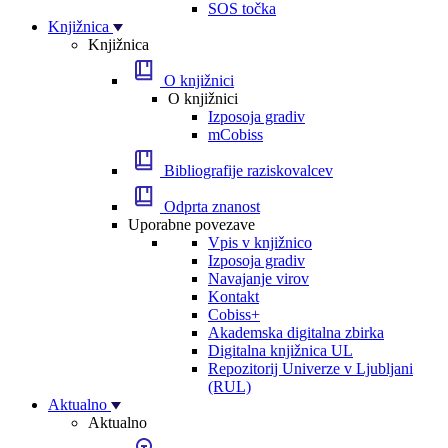
SOS točka
Knjižnica
Knjižnica
O knjižnici
O knjižnici
Izposoja gradiv
mCobiss
Bibliografije raziskovalcev
Odprta znanost
Uporabne povezave
Vpis v knjižnico
Izposoja gradiv
Navajanje virov
Kontakt
Cobiss+
Akademska digitalna zbirka
Digitalna knjižnica UL
Repozitorij Univerze v Ljubljani
(RUL)
Aktualno
Aktualno