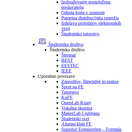
Izobraževanje gostujočega
predavatelja
Odprta koda v znanosti
Pametna distribucijska omrežja
Izdelava prototipov elektronskih
vezij
Študentsko tutorstvo
Študentska društva
Študentska društva
Štromar
BEST
EESTEC
IEEE
Uporabne povezave
Zaposlitve, štipendije in prakse
Šport na FE
Tutorstvo
KuFE
OpenLab Kranj
Vokalna skupina
MakerLab Ljubljana
Študentski svet
Alumni klub FE
Superior Engineering – Formula