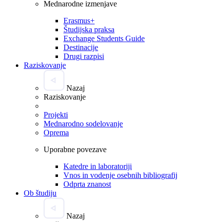
Mednarodne izmenjave
Erasmus+
Študijska praksa
Exchange Students Guide
Destinacije
Drugi razpisi
Raziskovanje
Nazaj
Raziskovanje
Projekti
Mednarodno sodelovanje
Oprema
Uporabne povezave
Katedre in laboratoriji
Vnos in vodenje osebnih bibliografij
Odprta znanost
Ob študiju
Nazaj