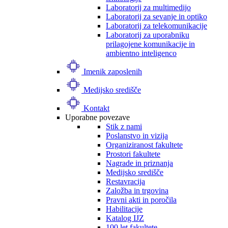
Laboratorij za multimedijo
Laboratorij za sevanje in optiko
Laboratorij za telekomunikacije
Laboratorij za uporabniku
prilagojene komunikacije in
ambientno inteligenco
Imenik zaposlenih
Medijsko središče
Kontakt
Uporabne povezave
Stik z nami
Poslanstvo in vizija
Organiziranost fakultete
Prostori fakultete
Nagrade in priznanja
Medijsko središče
Restavracija
Založba in trgovina
Pravni akti in poročila
Habilitacije
Katalog IJZ
100 let fakultete