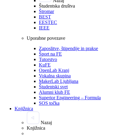
Nazaj
Študentska društva
Štromar
BEST
EESTEC
IEEE
Uporabne povezave
Zaposlitve, štipendije in prakse
Šport na FE
Tutorstvo
KuFE
OpenLab Kranj
Vokalna skupina
MakerLab Ljubljana
Študentski svet
Alumni klub FE
Superior Engineering – Formula
SOS točka
Knjižnica
Nazaj
Knjižnica