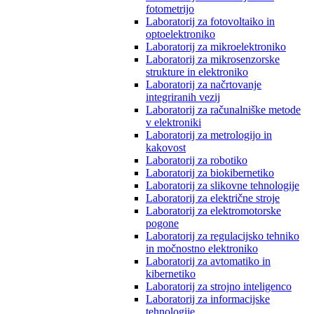
fotometrijo
Laboratorij za fotovoltaiko in
optoelektroniko
Laboratorij za mikroelektroniko
Laboratorij za mikrosenzorske
strukture in elektroniko
Laboratorij za načrtovanje
integriranih vezij
Laboratorij za računalniške metode
v elektroniki
Laboratorij za metrologijo in
kakovost
Laboratorij za robotiko
Laboratorij za biokibernetiko
Laboratorij za slikovne tehnologije
Laboratorij za električne stroje
Laboratorij za elektromotorske
pogone
Laboratorij za regulacijsko tehniko
in močnostno elektroniko
Laboratorij za avtomatiko in
kibernetiko
Laboratorij za strojno inteligenco
Laboratorij za informacijske
tehnologije