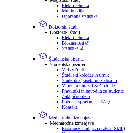
Magistrski študij
Elektrotehnika
Multimedija
Uporabna statistika
Doktorski študij
Doktorski študij
Elektrotehnika
Bioznanosti
Statistika
Študentska pisarna
Študentska pisarna
Vpis v študij
Študijski koledar in urnik
Študenti s posebnim statusom
Vloge in obrazci za študente
Pravilniki in navodila za študente
Zaključno delo
Pogosta vprašanja – FAQ
Kontakt
Mednarodne izmenjave
Mednarodne izmenjave
Erasmus+ študijska praksa (SMP)