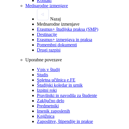
Kontakt
Mednarodne izmenjave
Nazaj
Mednarodne izmenjave
Erasmus+ študijska praksa (SMP)
Destinacije
Erasmus+ izmenjava in praksa
Pomembni dokumenti
Drugi razpisi
Uporabne povezave
Vpis v študij
Studis
Spletna učilnica e.FE
Študijski koledar in urnik
Izpitni roki
Pravilniki in navodila za študente
Zaključno delo
Predmetniki
Imenik zaposlenih
Knjižnica
Zaposlitve, štipendije in prakse