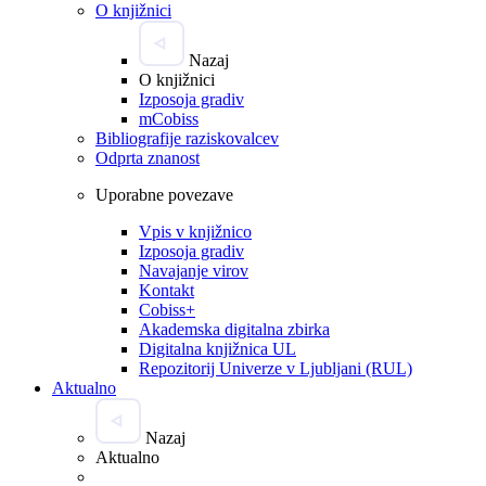
O knjižnici
Nazaj
O knjižnici
Izposoja gradiv
mCobiss
Bibliografije raziskovalcev
Odprta znanost
Uporabne povezave
Vpis v knjižnico
Izposoja gradiv
Navajanje virov
Kontakt
Cobiss+
Akademska digitalna zbirka
Digitalna knjižnica UL
Repozitorij Univerze v Ljubljani (RUL)
Aktualno
Nazaj
Aktualno