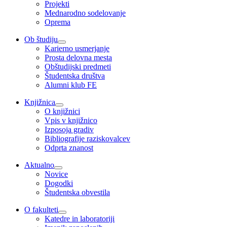
Projekti
Mednarodno sodelovanje
Oprema
Ob študiju
Karierno usmerjanje
Prosta delovna mesta
Obštudijski predmeti
Študentska društva
Alumni klub FE
Knjižnica
O knjižnici
Vpis v knjižnico
Izposoja gradiv
Bibliografije raziskovalcev
Odprta znanost
Aktualno
Novice
Dogodki
Študentska obvestila
O fakulteti
Katedre in laboratoriji