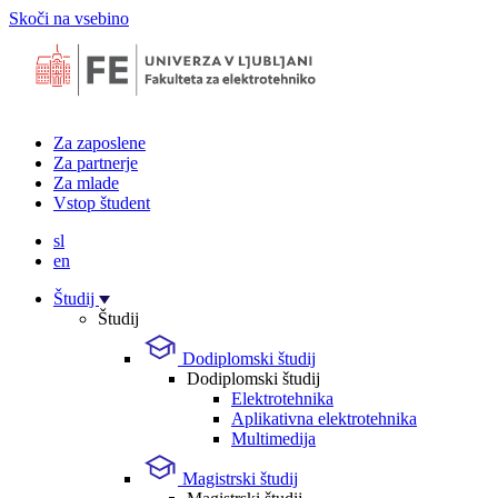
Skoči na vsebino
Za zaposlene
Za partnerje
Za mlade
Vstop študent
sl
en
Študij
Študij
Dodiplomski študij
Dodiplomski študij
Elektrotehnika
Aplikativna elektrotehnika
Multimedija
Magistrski študij