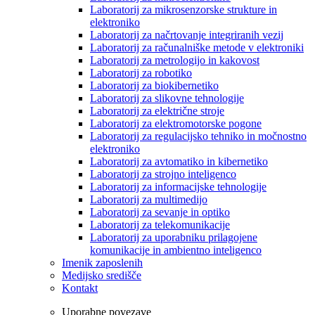
Laboratorij za mikrosenzorske strukture in
elektroniko
Laboratorij za načrtovanje integriranih vezij
Laboratorij za računalniške metode v elektroniki
Laboratorij za metrologijo in kakovost
Laboratorij za robotiko
Laboratorij za biokibernetiko
Laboratorij za slikovne tehnologije
Laboratorij za električne stroje
Laboratorij za elektromotorske pogone
Laboratorij za regulacijsko tehniko in močnostno
elektroniko
Laboratorij za avtomatiko in kibernetiko
Laboratorij za strojno inteligenco
Laboratorij za informacijske tehnologije
Laboratorij za multimedijo
Laboratorij za sevanje in optiko
Laboratorij za telekomunikacije
Laboratorij za uporabniku prilagojene
komunikacije in ambientno inteligenco
Imenik zaposlenih
Medijsko središče
Kontakt
Uporabne povezave