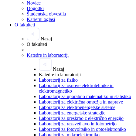
Novice
Dogodki
Študentska obvestila
Karierni oglasi
O fakulteti
Nazaj
O fakulteti
Katedre in laboratoriji
Nazaj
Katedre in laboratoriji
Laboratorij za fiziko
Laboratorij za osnove elektrotehnike in
elektromagnetiko
Laboratorij za uporabno matematiko in statistiko
Laboratorij za električna omrežja in naprave
Laboratorij za elektroenergetske sisteme
Laboratorij za energetske strategije
Laboratorij za preskrbo z električno energijo
Laboratorij za razsvetljavo in fotometrijo
Laboratorij za fotovoltaiko in optoelektroniko
Laboratorij za mikroelektroniko