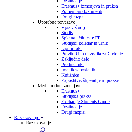
Destinacije
Erasmus+ izmenjava in praksa
Pomembni dokumenti
Drugi razpisi
Uporabne povezave
Vpis v študij
Studis
Spletna učilnica e.FE
Študijski koledar in urnik
Izpitni roki
Pravilniki in navodila za študente
Zaključno delo
Predmetniki
Imenik zaposlenih
Knjižnica
Zaposlitve, štipendije in prakse
Mednarodne izmenjave
Erasmus+
Študijska praksa
Exchange Students Guide
Destinacije
Drugi razpisi
Raziskovanje
Raziskovanje