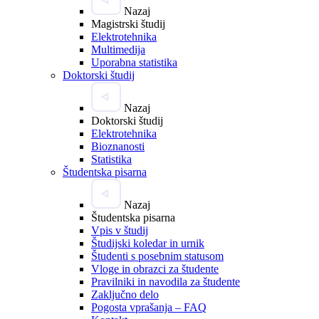
Nazaj
Magistrski študij
Elektrotehnika
Multimedija
Uporabna statistika
Doktorski študij
Nazaj
Doktorski študij
Elektrotehnika
Bioznanosti
Statistika
Študentska pisarna
Nazaj
Študentska pisarna
Vpis v študij
Študijski koledar in urnik
Študenti s posebnim statusom
Vloge in obrazci za študente
Pravilniki in navodila za študente
Zaključno delo
Pogosta vprašanja – FAQ