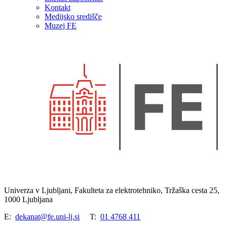
Kontakt
Medijsko središče
Muzej FE
Univerza v Ljubljani, Fakulteta za elektrotehniko, Tržaška cesta 25,
1000 Ljubljana
E:
dekanat@fe.uni-lj.si
T:
01 4768 411