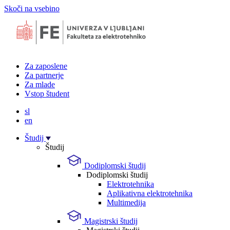
Skoči na vsebino
Za zaposlene
Za partnerje
Za mlade
Vstop študent
sl
en
Študij
Študij
Dodiplomski študij
Dodiplomski študij
Elektrotehnika
Aplikativna elektrotehnika
Multimedija
Magistrski študij