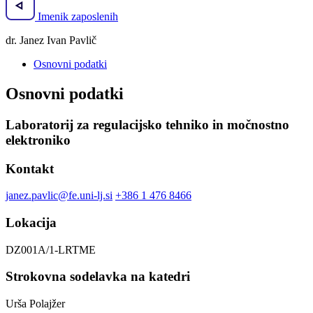
Imenik zaposlenih
dr. Janez Ivan Pavlič
Osnovni podatki
Osnovni podatki
Laboratorij za regulacijsko tehniko in močnostno
elektroniko
Kontakt
janez.pavlic@fe.uni-lj.si
+386 1 476 8466
Lokacija
DZ001A/1-LRTME
Strokovna sodelavka na katedri
Urša Polajžer