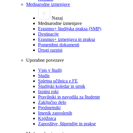
Mednarodne izmenjave
Nazaj
Mednarodne izmenjave
Erasmus+ študijska praksa (SMP)
Destinacije
Erasmus+ izmenjava in praksa
Pomembni dokumenti
Drugi razpisi
Uporabne povezave
Vpis v študij
Studis
Spletna učilnica e.FE
Študijski koledar in urnik
Izpitni roki
Pravilniki in navodila za študente
Zaključno delo
Predmetniki
Imenik zaposlenih
Knjižnica
Zaposlitve, štipendije in prakse