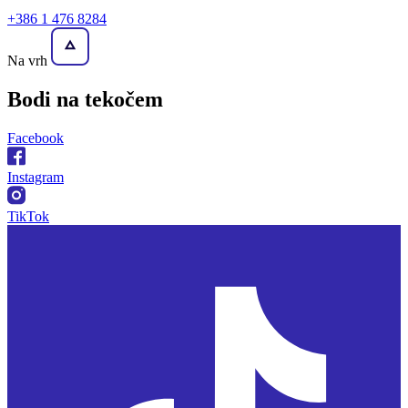
+386 1 476 8284
Na vrh
Bodi na
tekočem
Facebook
Instagram
TikTok