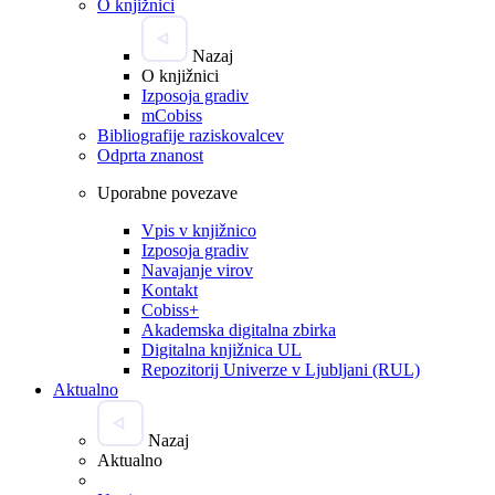
O knjižnici
Nazaj
O knjižnici
Izposoja gradiv
mCobiss
Bibliografije raziskovalcev
Odprta znanost
Uporabne povezave
Vpis v knjižnico
Izposoja gradiv
Navajanje virov
Kontakt
Cobiss+
Akademska digitalna zbirka
Digitalna knjižnica UL
Repozitorij Univerze v Ljubljani (RUL)
Aktualno
Nazaj
Aktualno