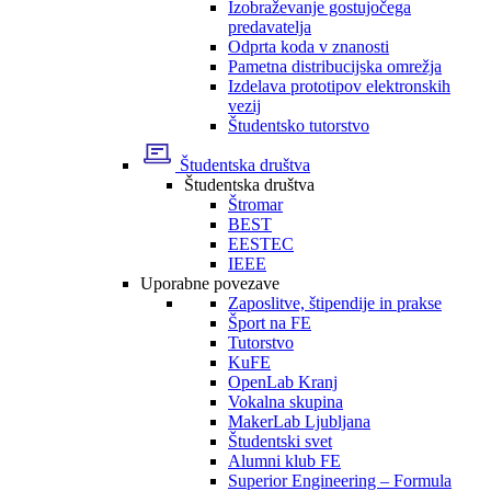
Izobraževanje gostujočega
predavatelja
Odprta koda v znanosti
Pametna distribucijska omrežja
Izdelava prototipov elektronskih
vezij
Študentsko tutorstvo
Študentska društva
Študentska društva
Štromar
BEST
EESTEC
IEEE
Uporabne povezave
Zaposlitve, štipendije in prakse
Šport na FE
Tutorstvo
KuFE
OpenLab Kranj
Vokalna skupina
MakerLab Ljubljana
Študentski svet
Alumni klub FE
Superior Engineering – Formula