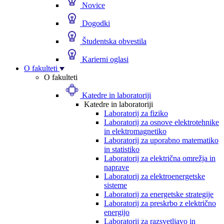
Novice
Dogodki
Študentska obvestila
Karierni oglasi
O fakulteti
O fakulteti
Katedre in laboratoriji
Katedre in laboratoriji
Laboratorij za fiziko
Laboratorij za osnove elektrotehnike
in elektromagnetiko
Laboratorij za uporabno matematiko
in statistiko
Laboratorij za električna omrežja in
naprave
Laboratorij za elektroenergetske
sisteme
Laboratorij za energetske strategije
Laboratorij za preskrbo z električno
energijo
Laboratorij za razsvetljavo in