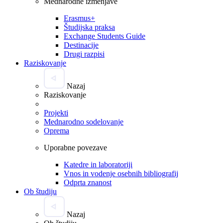
Mednarodne izmenjave
Erasmus+
Študijska praksa
Exchange Students Guide
Destinacije
Drugi razpisi
Raziskovanje
Nazaj
Raziskovanje
Projekti
Mednarodno sodelovanje
Oprema
Uporabne povezave
Katedre in laboratoriji
Vnos in vodenje osebnih bibliografij
Odprta znanost
Ob študiju
Nazaj