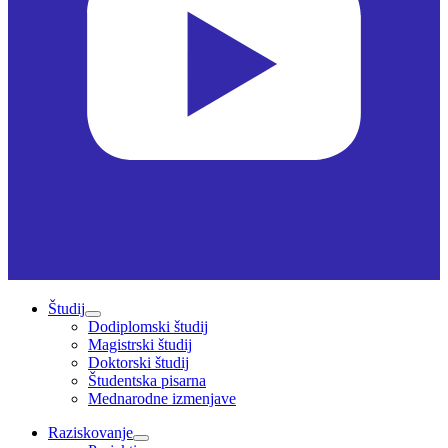
Študij
Dodiplomski študij
Magistrski študij
Doktorski študij
Študentska pisarna
Mednarodne izmenjave
Raziskovanje