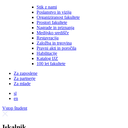
Stik z nami
Poslanstvo in vizija
Organiziranost fakultete
Prostori fakultete
Nagrade in priznanja
Medijsko središče
Restavracija
Založba in trgovina
Pravni akti in poročila
Habilitacije
Katalog IJZ
100 let fakultete
Za zaposlene
Za partnerje
Za mlade
sl
en
Vstop študent
Iskalnik