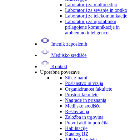
Laboratorij za multimedijo
Laboratorij za sevanje in optiko
Laboratorij za telekomunikacije
Laboratorij za uporabniku
prilagojene komunikacije in
ambientno inteligenco
Imenik zaposlenih
Medijsko središče
Kontakt
Uporabne povezave
Stik z nami
Poslanstvo in vizija
Organiziranost fakultete
Prostori fakultete
Nagrade in priznanja
Medijsko središče
Restavracija
Založba in trgovina
Pravni akti in poročila
Habilitacije
Katalog IJZ
100 let fakultete