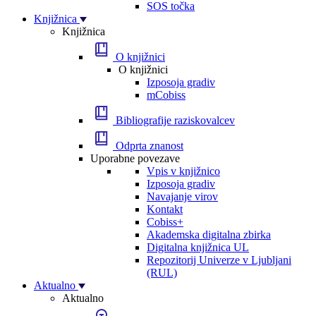
SOS točka
Knjižnica
Knjižnica
O knjižnici
O knjižnici
Izposoja gradiv
mCobiss
Bibliografije raziskovalcev
Odprta znanost
Uporabne povezave
Vpis v knjižnico
Izposoja gradiv
Navajanje virov
Kontakt
Cobiss+
Akademska digitalna zbirka
Digitalna knjižnica UL
Repozitorij Univerze v Ljubljani
(RUL)
Aktualno
Aktualno