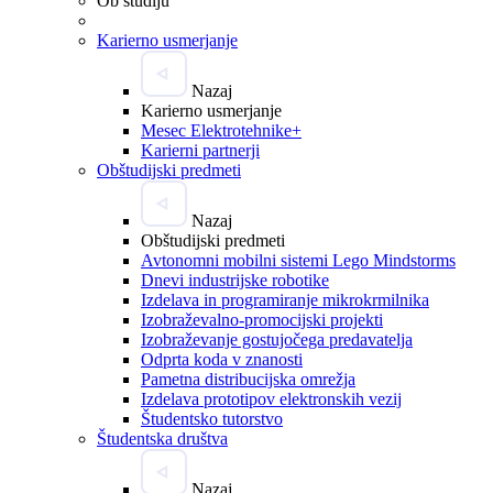
Ob študiju
Karierno usmerjanje
Nazaj
Karierno usmerjanje
Mesec Elektrotehnike+
Karierni partnerji
Obštudijski predmeti
Nazaj
Obštudijski predmeti
Avtonomni mobilni sistemi Lego Mindstorms
Dnevi industrijske robotike
Izdelava in programiranje mikrokrmilnika
Izobraževalno-promocijski projekti
Izobraževanje gostujočega predavatelja
Odprta koda v znanosti
Pametna distribucijska omrežja
Izdelava prototipov elektronskih vezij
Študentsko tutorstvo
Študentska društva
Nazaj