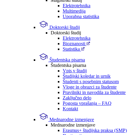
Magistrski študij
Elektrotehnika
Multimedija
Uporabna statistika
Doktorski študij
Doktorski študij
Elektrotehnika
Bioznanosti
Statistika
Študentska pisarna
Študentska pisarna
Vpis v študij
Študijski koledar in urnik
Študenti s posebnim statusom
Vloge in obrazci za študente
Pravilniki in navodila za študente
Zaključno delo
Pogosta vprašanja – FAQ
Kontakt
Mednarodne izmenjave
Mednarodne izmenjave
Erasmus+ študijska praksa (SMP)