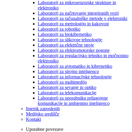
Laboratorij za mikrosenzorske strukture in
elektroniko
Laboratorij za načrtovanje integriranih vezij
Laboratorij za računalniške metode v elektroniki
Laboratorij za metrologijo in kakovost
Laboratorij za robotiko
Laboratorij za biokibernetiko
Laboratorij za slikovne tehnologije
Laboratorij za električne stroje
Laboratorij za elektromotorske pogone
Laboratorij za regulacijsko tehniko in močnostno
elektroniko
Laboratorij za avtomatiko in kibernetiko
Laboratorij za strojno inteligenco
Laboratorij za informacijske tehnologije
Laboratorij za multimedijo
Laboratorij za sevanje in optiko
Laboratorij za telekomunikacije
Laboratorij za uporabniku prilagojene
komunikacije in ambientno inteligenco
Imenik zaposlenih
Medijsko središče
Kontakt
Uporabne povezave