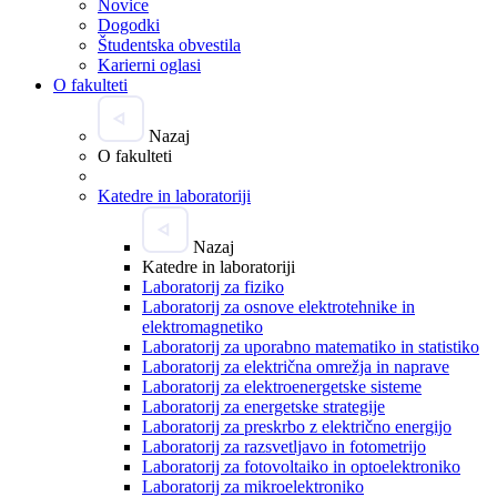
Novice
Dogodki
Študentska obvestila
Karierni oglasi
O fakulteti
Nazaj
O fakulteti
Katedre in laboratoriji
Nazaj
Katedre in laboratoriji
Laboratorij za fiziko
Laboratorij za osnove elektrotehnike in
elektromagnetiko
Laboratorij za uporabno matematiko in statistiko
Laboratorij za električna omrežja in naprave
Laboratorij za elektroenergetske sisteme
Laboratorij za energetske strategije
Laboratorij za preskrbo z električno energijo
Laboratorij za razsvetljavo in fotometrijo
Laboratorij za fotovoltaiko in optoelektroniko
Laboratorij za mikroelektroniko