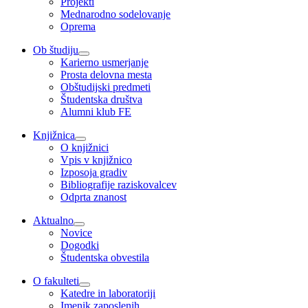
Projekti
Mednarodno sodelovanje
Oprema
Ob študiju
Karierno usmerjanje
Prosta delovna mesta
Obštudijski predmeti
Študentska društva
Alumni klub FE
Knjižnica
O knjižnici
Vpis v knjižnico
Izposoja gradiv
Bibliografije raziskovalcev
Odprta znanost
Aktualno
Novice
Dogodki
Študentska obvestila
O fakulteti
Katedre in laboratoriji
Imenik zaposlenih