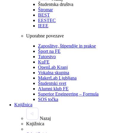
Študentska društva
Štromar
BEST
EESTEC
IEEE
Uporabne povezave
Zaposlitve, štipendije in prakse
Šport na FE
Tutorstvo
KuFE
OpenLab Kranj
Vokalna skupina
MakerLab Ljubljana
Študentski svet
Alumni klub FE
Superior Engineering – Formula
SOS točka
Knjižnica
Nazaj
Knjižnica