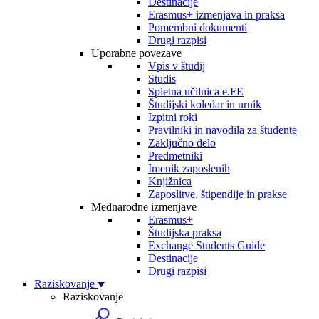
Destinacije
Erasmus+ izmenjava in praksa
Pomembni dokumenti
Drugi razpisi
Uporabne povezave
Vpis v študij
Studis
Spletna učilnica e.FE
Študijski koledar in urnik
Izpitni roki
Pravilniki in navodila za študente
Zaključno delo
Predmetniki
Imenik zaposlenih
Knjižnica
Zaposlitve, štipendije in prakse
Mednarodne izmenjave
Erasmus+
Študijska praksa
Exchange Students Guide
Destinacije
Drugi razpisi
Raziskovanje
Raziskovanje