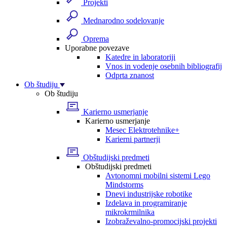
Projekti
Mednarodno sodelovanje
Oprema
Uporabne povezave
Katedre in laboratoriji
Vnos in vodenje osebnih bibliografij
Odprta znanost
Ob študiju
Ob študiju
Karierno usmerjanje
Karierno usmerjanje
Mesec Elektrotehnike+
Karierni partnerji
Obštudijski predmeti
Obštudijski predmeti
Avtonomni mobilni sistemi Lego
Mindstorms
Dnevi industrijske robotike
Izdelava in programiranje
mikrokrmilnika
Izobraževalno-promocijski projekti