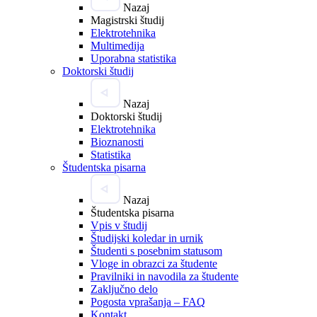
Nazaj
Magistrski študij
Elektrotehnika
Multimedija
Uporabna statistika
Doktorski študij
Nazaj
Doktorski študij
Elektrotehnika
Bioznanosti
Statistika
Študentska pisarna
Nazaj
Študentska pisarna
Vpis v študij
Študijski koledar in urnik
Študenti s posebnim statusom
Vloge in obrazci za študente
Pravilniki in navodila za študente
Zaključno delo
Pogosta vprašanja – FAQ
Kontakt