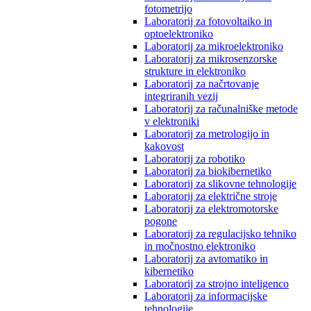
fotometrijo
Laboratorij za fotovoltaiko in
optoelektroniko
Laboratorij za mikroelektroniko
Laboratorij za mikrosenzorske
strukture in elektroniko
Laboratorij za načrtovanje
integriranih vezij
Laboratorij za računalniške metode
v elektroniki
Laboratorij za metrologijo in
kakovost
Laboratorij za robotiko
Laboratorij za biokibernetiko
Laboratorij za slikovne tehnologije
Laboratorij za električne stroje
Laboratorij za elektromotorske
pogone
Laboratorij za regulacijsko tehniko
in močnostno elektroniko
Laboratorij za avtomatiko in
kibernetiko
Laboratorij za strojno inteligenco
Laboratorij za informacijske
tehnologije