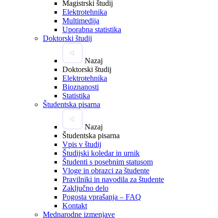
Magistrski študij
Elektrotehnika
Multimedija
Uporabna statistika
Doktorski študij
Nazaj
Doktorski študij
Elektrotehnika
Bioznanosti
Statistika
Študentska pisarna
Nazaj
Študentska pisarna
Vpis v študij
Študijski koledar in urnik
Študenti s posebnim statusom
Vloge in obrazci za študente
Pravilniki in navodila za študente
Zaključno delo
Pogosta vprašanja – FAQ
Kontakt
Mednarodne izmenjave