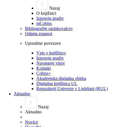
Nazaj
O knjižnici
Izposoja gradiv
mCobiss
Bibliografije raziskovalcev
Odprta znanost
Uporabne povezave
Vpis v knjižnico
Izposoja gradiv
Navajanje virov
Kontakt
Cobiss+
Akademska digitalna zbirka
Digitalna knjižnica UL
Repozitorij Univerze v Ljubljani (RUL)
Aktualno
Nazaj
Aktualno
Novice