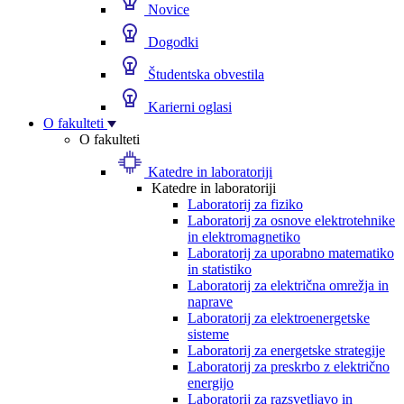
Novice
Dogodki
Študentska obvestila
Karierni oglasi
O fakulteti
O fakulteti
Katedre in laboratoriji
Katedre in laboratoriji
Laboratorij za fiziko
Laboratorij za osnove elektrotehnike
in elektromagnetiko
Laboratorij za uporabno matematiko
in statistiko
Laboratorij za električna omrežja in
naprave
Laboratorij za elektroenergetske
sisteme
Laboratorij za energetske strategije
Laboratorij za preskrbo z električno
energijo
Laboratorij za razsvetljavo in