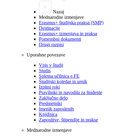
Nazaj
Mednarodne izmenjave
Erasmus+ študijska praksa (SMP)
Destinacije
Erasmus+ izmenjava in praksa
Pomembni dokumenti
Drugi razpisi
Uporabne povezave
Vpis v študij
Studis
Spletna učilnica e.FE
Študijski koledar in urnik
Izpitni roki
Pravilniki in navodila za študente
Zaključno delo
Predmetniki
Imenik zaposlenih
Knjižnica
Zaposlitve, štipendije in prakse
Mednarodne izmenjave