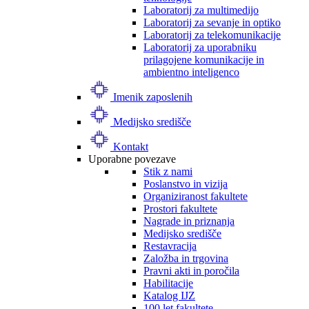
Laboratorij za multimedijo
Laboratorij za sevanje in optiko
Laboratorij za telekomunikacije
Laboratorij za uporabniku
prilagojene komunikacije in
ambientno inteligenco
Imenik zaposlenih
Medijsko središče
Kontakt
Uporabne povezave
Stik z nami
Poslanstvo in vizija
Organiziranost fakultete
Prostori fakultete
Nagrade in priznanja
Medijsko središče
Restavracija
Založba in trgovina
Pravni akti in poročila
Habilitacije
Katalog IJZ
100 let fakultete