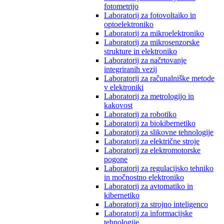
fotometrijo
Laboratorij za fotovoltaiko in
optoelektroniko
Laboratorij za mikroelektroniko
Laboratorij za mikrosenzorske
strukture in elektroniko
Laboratorij za načrtovanje
integriranih vezij
Laboratorij za računalniške metode
v elektroniki
Laboratorij za metrologijo in
kakovost
Laboratorij za robotiko
Laboratorij za biokibernetiko
Laboratorij za slikovne tehnologije
Laboratorij za električne stroje
Laboratorij za elektromotorske
pogone
Laboratorij za regulacijsko tehniko
in močnostno elektroniko
Laboratorij za avtomatiko in
kibernetiko
Laboratorij za strojno inteligenco
Laboratorij za informacijske
tehnologije