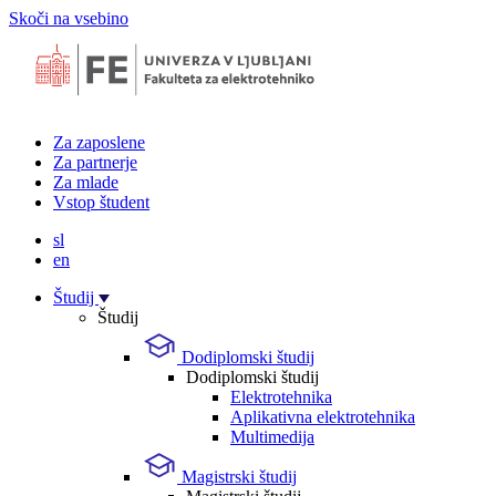
Skoči na vsebino
Za zaposlene
Za partnerje
Za mlade
Vstop študent
sl
en
Študij
Študij
Dodiplomski študij
Dodiplomski študij
Elektrotehnika
Aplikativna elektrotehnika
Multimedija
Magistrski študij