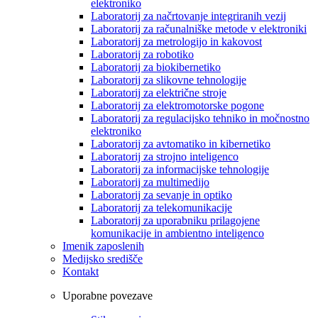
elektroniko
Laboratorij za načrtovanje integriranih vezij
Laboratorij za računalniške metode v elektroniki
Laboratorij za metrologijo in kakovost
Laboratorij za robotiko
Laboratorij za biokibernetiko
Laboratorij za slikovne tehnologije
Laboratorij za električne stroje
Laboratorij za elektromotorske pogone
Laboratorij za regulacijsko tehniko in močnostno
elektroniko
Laboratorij za avtomatiko in kibernetiko
Laboratorij za strojno inteligenco
Laboratorij za informacijske tehnologije
Laboratorij za multimedijo
Laboratorij za sevanje in optiko
Laboratorij za telekomunikacije
Laboratorij za uporabniku prilagojene
komunikacije in ambientno inteligenco
Imenik zaposlenih
Medijsko središče
Kontakt
Uporabne povezave