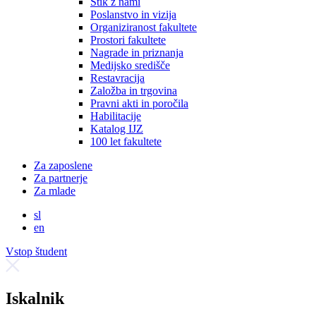
Stik z nami
Poslanstvo in vizija
Organiziranost fakultete
Prostori fakultete
Nagrade in priznanja
Medijsko središče
Restavracija
Založba in trgovina
Pravni akti in poročila
Habilitacije
Katalog IJZ
100 let fakultete
Za zaposlene
Za partnerje
Za mlade
sl
en
Vstop študent
Iskalnik