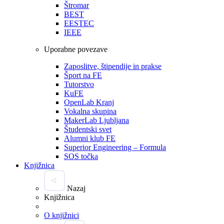
Štromar
BEST
EESTEC
IEEE
Uporabne povezave
Zaposlitve, štipendije in prakse
Šport na FE
Tutorstvo
KuFE
OpenLab Kranj
Vokalna skupina
MakerLab Ljubljana
Študentski svet
Alumni klub FE
Superior Engineering – Formula
SOS točka
Knjižnica
Nazaj
Knjižnica
O knjižnici