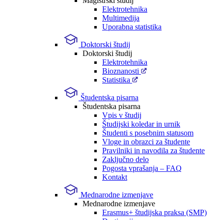
Magistrski študij
Elektrotehnika
Multimedija
Uporabna statistika
Doktorski študij
Doktorski študij
Elektrotehnika
Bioznanosti
Statistika
Študentska pisarna
Študentska pisarna
Vpis v študij
Študijski koledar in urnik
Študenti s posebnim statusom
Vloge in obrazci za študente
Pravilniki in navodila za študente
Zaključno delo
Pogosta vprašanja – FAQ
Kontakt
Mednarodne izmenjave
Mednarodne izmenjave
Erasmus+ študijska praksa (SMP)