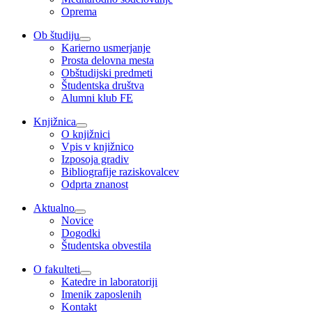
Oprema
Ob študiju
Karierno usmerjanje
Prosta delovna mesta
Obštudijski predmeti
Študentska društva
Alumni klub FE
Knjižnica
O knjižnici
Vpis v knjižnico
Izposoja gradiv
Bibliografije raziskovalcev
Odprta znanost
Aktualno
Novice
Dogodki
Študentska obvestila
O fakulteti
Katedre in laboratoriji
Imenik zaposlenih
Kontakt