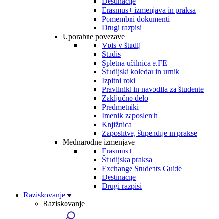
Destinacije
Erasmus+ izmenjava in praksa
Pomembni dokumenti
Drugi razpisi
Uporabne povezave
Vpis v študij
Studis
Spletna učilnica e.FE
Študijski koledar in urnik
Izpitni roki
Pravilniki in navodila za študente
Zaključno delo
Predmetniki
Imenik zaposlenih
Knjižnica
Zaposlitve, štipendije in prakse
Mednarodne izmenjave
Erasmus+
Študijska praksa
Exchange Students Guide
Destinacije
Drugi razpisi
Raziskovanje
Raziskovanje