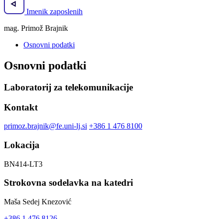
Imenik zaposlenih
mag. Primož Brajnik
Osnovni podatki
Osnovni podatki
Laboratorij za telekomunikacije
Kontakt
primoz.brajnik@fe.uni-lj.si
+386 1 476 8100
Lokacija
BN414-LT3
Strokovna sodelavka na katedri
Maša Sedej Knezović
+386 1 476 8126