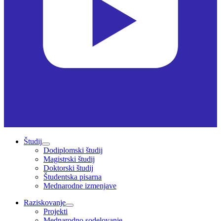
Študij
Dodiplomski študij
Magistrski študij
Doktorski študij
Študentska pisarna
Mednarodne izmenjave
Raziskovanje
Projekti
Mednarodno sodelovanje