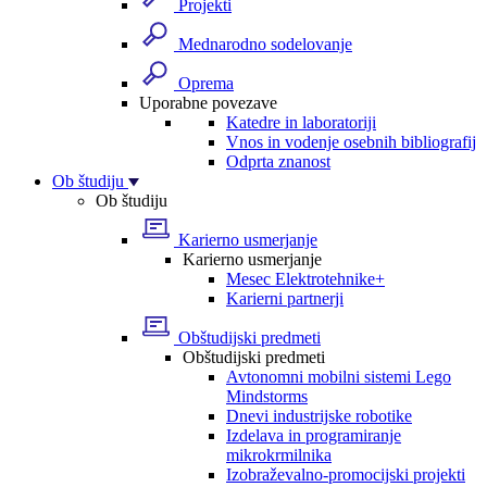
Projekti
Mednarodno sodelovanje
Oprema
Uporabne povezave
Katedre in laboratoriji
Vnos in vodenje osebnih bibliografij
Odprta znanost
Ob študiju
Ob študiju
Karierno usmerjanje
Karierno usmerjanje
Mesec Elektrotehnike+
Karierni partnerji
Obštudijski predmeti
Obštudijski predmeti
Avtonomni mobilni sistemi Lego
Mindstorms
Dnevi industrijske robotike
Izdelava in programiranje
mikrokrmilnika
Izobraževalno-promocijski projekti