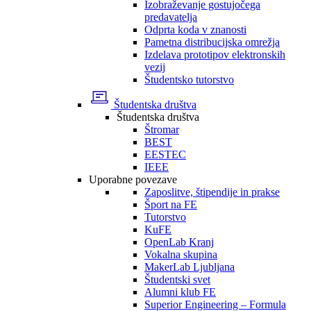
Izobraževanje gostujočega
predavatelja
Odprta koda v znanosti
Pametna distribucijska omrežja
Izdelava prototipov elektronskih
vezij
Študentsko tutorstvo
Študentska društva
Študentska društva
Štromar
BEST
EESTEC
IEEE
Uporabne povezave
Zaposlitve, štipendije in prakse
Šport na FE
Tutorstvo
KuFE
OpenLab Kranj
Vokalna skupina
MakerLab Ljubljana
Študentski svet
Alumni klub FE
Superior Engineering – Formula