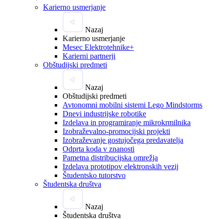
Karierno usmerjanje
Nazaj
Karierno usmerjanje
Mesec Elektrotehnike+
Karierni partnerji
Obštudijski predmeti
Nazaj
Obštudijski predmeti
Avtonomni mobilni sistemi Lego Mindstorms
Dnevi industrijske robotike
Izdelava in programiranje mikrokrmilnika
Izobraževalno-promocijski projekti
Izobraževanje gostujočega predavatelja
Odprta koda v znanosti
Pametna distribucijska omrežja
Izdelava prototipov elektronskih vezij
Študentsko tutorstvo
Študentska društva
Nazaj
Študentska društva