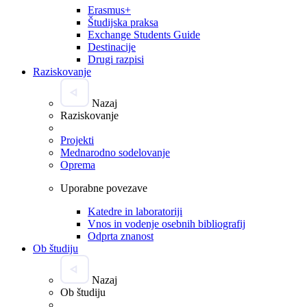
Erasmus+
Študijska praksa
Exchange Students Guide
Destinacije
Drugi razpisi
Raziskovanje
Nazaj
Raziskovanje
Projekti
Mednarodno sodelovanje
Oprema
Uporabne povezave
Katedre in laboratoriji
Vnos in vodenje osebnih bibliografij
Odprta znanost
Ob študiju
Nazaj
Ob študiju