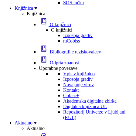
SOS točka
Knjižnica
Knjižnica
O knjižnici
O knjižnici
Izposoja gradiv
mCobiss
Bibliografije raziskovalcev
Odprta znanost
Uporabne povezave
Vpis v knjižnico
Izposoja gradiv
Navajanje virov
Kontakt
Cobiss+
Akademska digitalna zbirka
Digitalna knjižnica UL
Repozitorij Univerze v Ljubljani
(RUL)
Aktualno
Aktualno