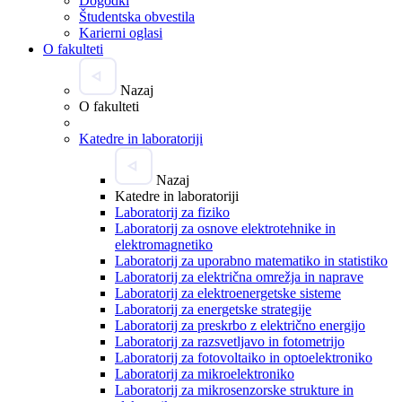
Dogodki
Študentska obvestila
Karierni oglasi
O fakulteti
Nazaj
O fakulteti
Katedre in laboratoriji
Nazaj
Katedre in laboratoriji
Laboratorij za fiziko
Laboratorij za osnove elektrotehnike in
elektromagnetiko
Laboratorij za uporabno matematiko in statistiko
Laboratorij za električna omrežja in naprave
Laboratorij za elektroenergetske sisteme
Laboratorij za energetske strategije
Laboratorij za preskrbo z električno energijo
Laboratorij za razsvetljavo in fotometrijo
Laboratorij za fotovoltaiko in optoelektroniko
Laboratorij za mikroelektroniko
Laboratorij za mikrosenzorske strukture in