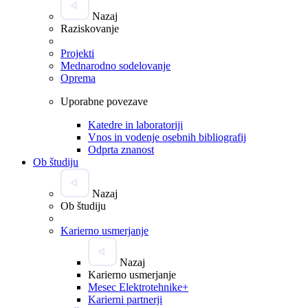
Nazaj
Raziskovanje
Projekti
Mednarodno sodelovanje
Oprema
Uporabne povezave
Katedre in laboratoriji
Vnos in vodenje osebnih bibliografij
Odprta znanost
Ob študiju
Nazaj
Ob študiju
Karierno usmerjanje
Nazaj
Karierno usmerjanje
Mesec Elektrotehnike+
Karierni partnerji