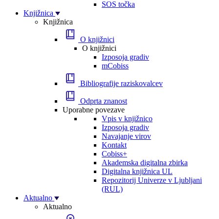
SOS točka
Knjižnica
Knjižnica
O knjižnici
O knjižnici
Izposoja gradiv
mCobiss
Bibliografije raziskovalcev
Odprta znanost
Uporabne povezave
Vpis v knjižnico
Izposoja gradiv
Navajanje virov
Kontakt
Cobiss+
Akademska digitalna zbirka
Digitalna knjižnica UL
Repozitorij Univerze v Ljubljani
(RUL)
Aktualno
Aktualno