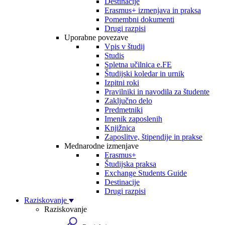
Destinacije
Erasmus+ izmenjava in praksa
Pomembni dokumenti
Drugi razpisi
Uporabne povezave
Vpis v študij
Studis
Spletna učilnica e.FE
Študijski koledar in urnik
Izpitni roki
Pravilniki in navodila za študente
Zaključno delo
Predmetniki
Imenik zaposlenih
Knjižnica
Zaposlitve, štipendije in prakse
Mednarodne izmenjave
Erasmus+
Študijska praksa
Exchange Students Guide
Destinacije
Drugi razpisi
Raziskovanje
Raziskovanje