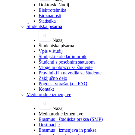
Doktorski študij
Elektrotehnika
Bioznanosti
Statistika
Študentska pisarna
Nazaj
Študentska pisarna
Vpis v študij
Študijski koledar in urnik
Študenti s posebnim statusom
Vloge in obrazci za študente
Pravilniki in navodila za študente
Zaključno delo
Pogosta vprašanja – FAQ
Kontakt
Mednarodne izmenjave
Nazaj
Mednarodne izmenjave
Erasmus+ študijska praksa (SMP)
Destinacije
Erasmus+ izmenjava in praksa