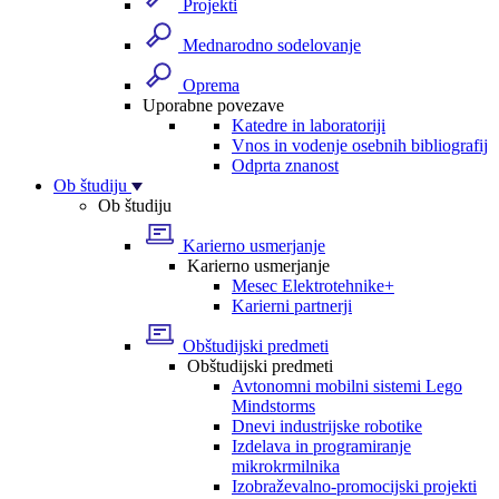
Projekti
Mednarodno sodelovanje
Oprema
Uporabne povezave
Katedre in laboratoriji
Vnos in vodenje osebnih bibliografij
Odprta znanost
Ob študiju
Ob študiju
Karierno usmerjanje
Karierno usmerjanje
Mesec Elektrotehnike+
Karierni partnerji
Obštudijski predmeti
Obštudijski predmeti
Avtonomni mobilni sistemi Lego
Mindstorms
Dnevi industrijske robotike
Izdelava in programiranje
mikrokrmilnika
Izobraževalno-promocijski projekti