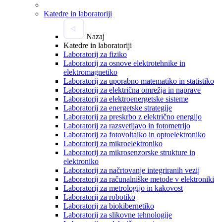
Katedre in laboratoriji
Nazaj
Katedre in laboratoriji
Laboratorij za fiziko
Laboratorij za osnove elektrotehnike in
elektromagnetiko
Laboratorij za uporabno matematiko in statistiko
Laboratorij za električna omrežja in naprave
Laboratorij za elektroenergetske sisteme
Laboratorij za energetske strategije
Laboratorij za preskrbo z električno energijo
Laboratorij za razsvetljavo in fotometrijo
Laboratorij za fotovoltaiko in optoelektroniko
Laboratorij za mikroelektroniko
Laboratorij za mikrosenzorske strukture in
elektroniko
Laboratorij za načrtovanje integriranih vezij
Laboratorij za računalniške metode v elektroniki
Laboratorij za metrologijo in kakovost
Laboratorij za robotiko
Laboratorij za biokibernetiko
Laboratorij za slikovne tehnologije