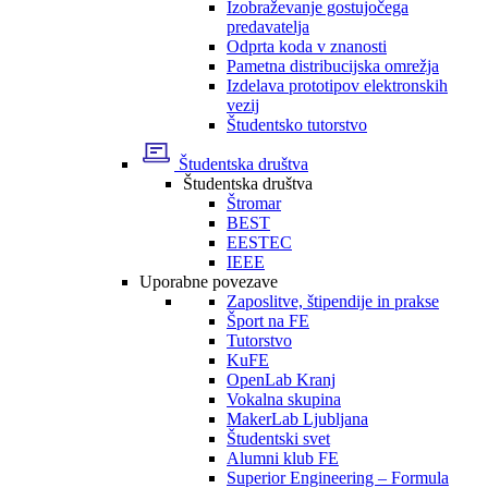
Izobraževanje gostujočega
predavatelja
Odprta koda v znanosti
Pametna distribucijska omrežja
Izdelava prototipov elektronskih
vezij
Študentsko tutorstvo
Študentska društva
Študentska društva
Štromar
BEST
EESTEC
IEEE
Uporabne povezave
Zaposlitve, štipendije in prakse
Šport na FE
Tutorstvo
KuFE
OpenLab Kranj
Vokalna skupina
MakerLab Ljubljana
Študentski svet
Alumni klub FE
Superior Engineering – Formula