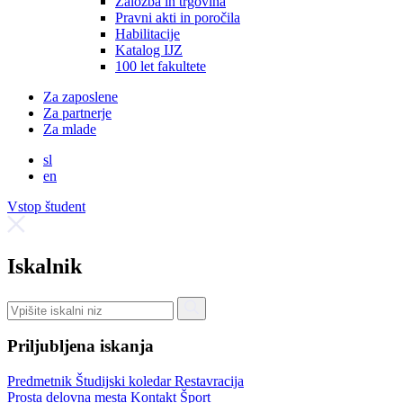
Založba in trgovina
Pravni akti in poročila
Habilitacije
Katalog IJZ
100 let fakultete
Za zaposlene
Za partnerje
Za mlade
sl
en
Vstop študent
Iskalnik
Priljubljena iskanja
Predmetnik
Študijski koledar
Restavracija
Prosta delovna mesta
Kontakt
Šport