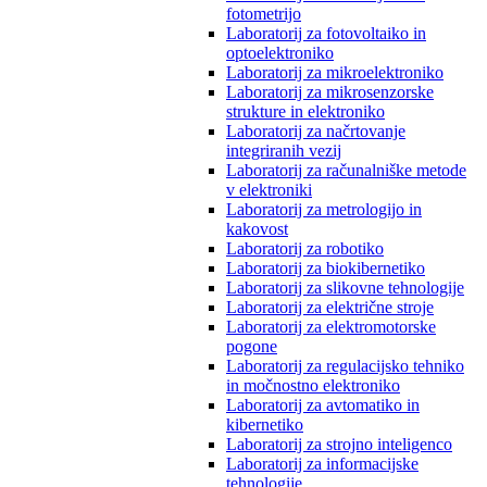
fotometrijo
Laboratorij za fotovoltaiko in
optoelektroniko
Laboratorij za mikroelektroniko
Laboratorij za mikrosenzorske
strukture in elektroniko
Laboratorij za načrtovanje
integriranih vezij
Laboratorij za računalniške metode
v elektroniki
Laboratorij za metrologijo in
kakovost
Laboratorij za robotiko
Laboratorij za biokibernetiko
Laboratorij za slikovne tehnologije
Laboratorij za električne stroje
Laboratorij za elektromotorske
pogone
Laboratorij za regulacijsko tehniko
in močnostno elektroniko
Laboratorij za avtomatiko in
kibernetiko
Laboratorij za strojno inteligenco
Laboratorij za informacijske
tehnologije