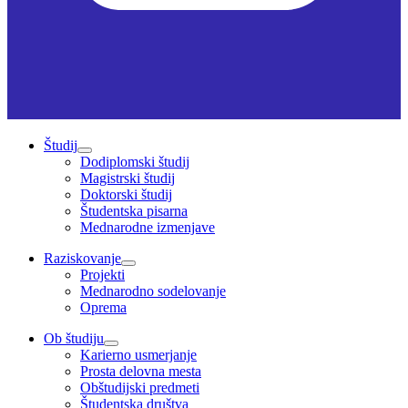
Študij
Dodiplomski študij
Magistrski študij
Doktorski študij
Študentska pisarna
Mednarodne izmenjave
Raziskovanje
Projekti
Mednarodno sodelovanje
Oprema
Ob študiju
Karierno usmerjanje
Prosta delovna mesta
Obštudijski predmeti
Študentska društva