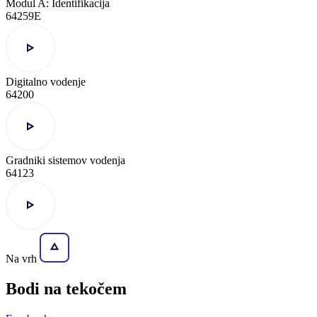
Modul A: Identifikacija
64259E
Digitalno vodenje
64200
Gradniki sistemov vodenja
64123
Na vrh
Bodi na
tekočem