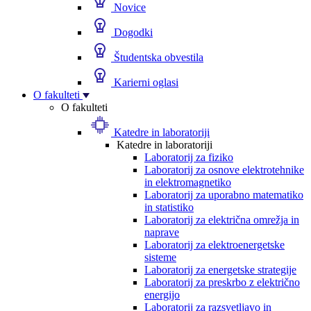
Novice
Dogodki
Študentska obvestila
Karierni oglasi
O fakulteti
O fakulteti
Katedre in laboratoriji
Katedre in laboratoriji
Laboratorij za fiziko
Laboratorij za osnove elektrotehnike
in elektromagnetiko
Laboratorij za uporabno matematiko
in statistiko
Laboratorij za električna omrežja in
naprave
Laboratorij za elektroenergetske
sisteme
Laboratorij za energetske strategije
Laboratorij za preskrbo z električno
energijo
Laboratorij za razsvetljavo in