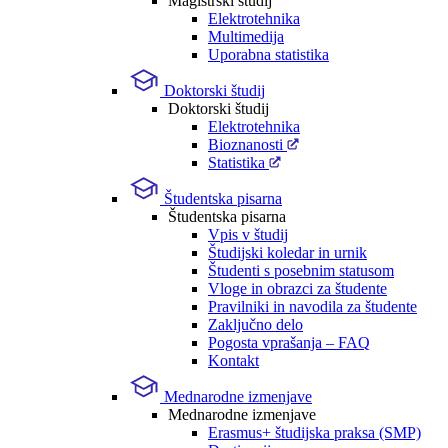
Magistrski študij
Elektrotehnika
Multimedija
Uporabna statistika
Doktorski študij
Doktorski študij
Elektrotehnika
Bioznanosti
Statistika
Študentska pisarna
Študentska pisarna
Vpis v študij
Študijski koledar in urnik
Študenti s posebnim statusom
Vloge in obrazci za študente
Pravilniki in navodila za študente
Zaključno delo
Pogosta vprašanja – FAQ
Kontakt
Mednarodne izmenjave
Mednarodne izmenjave
Erasmus+ študijska praksa (SMP)