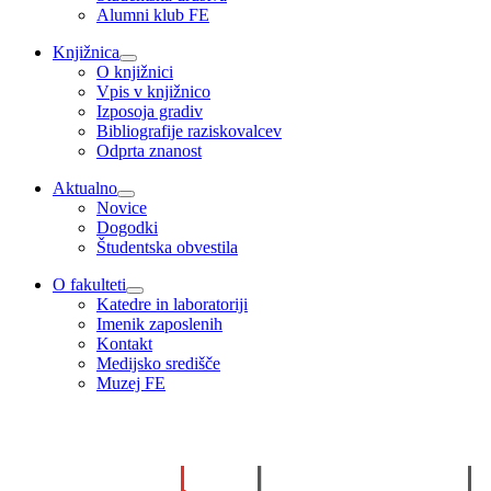
Alumni klub FE
Knjižnica
O knjižnici
Vpis v knjižnico
Izposoja gradiv
Bibliografije raziskovalcev
Odprta znanost
Aktualno
Novice
Dogodki
Študentska obvestila
O fakulteti
Katedre in laboratoriji
Imenik zaposlenih
Kontakt
Medijsko središče
Muzej FE