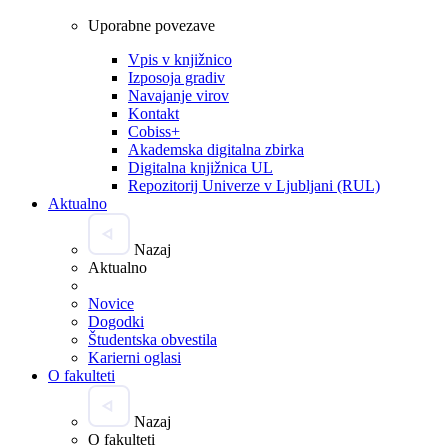
Uporabne povezave
Vpis v knjižnico
Izposoja gradiv
Navajanje virov
Kontakt
Cobiss+
Akademska digitalna zbirka
Digitalna knjižnica UL
Repozitorij Univerze v Ljubljani (RUL)
Aktualno
Nazaj
Aktualno
Novice
Dogodki
Študentska obvestila
Karierni oglasi
O fakulteti
Nazaj
O fakulteti