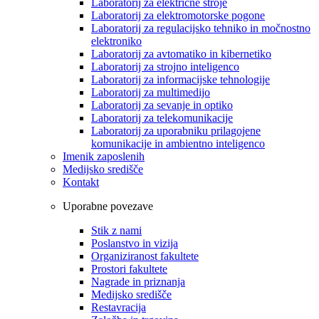
Laboratorij za električne stroje
Laboratorij za elektromotorske pogone
Laboratorij za regulacijsko tehniko in močnostno
elektroniko
Laboratorij za avtomatiko in kibernetiko
Laboratorij za strojno inteligenco
Laboratorij za informacijske tehnologije
Laboratorij za multimedijo
Laboratorij za sevanje in optiko
Laboratorij za telekomunikacije
Laboratorij za uporabniku prilagojene
komunikacije in ambientno inteligenco
Imenik zaposlenih
Medijsko središče
Kontakt
Uporabne povezave
Stik z nami
Poslanstvo in vizija
Organiziranost fakultete
Prostori fakultete
Nagrade in priznanja
Medijsko središče
Restavracija