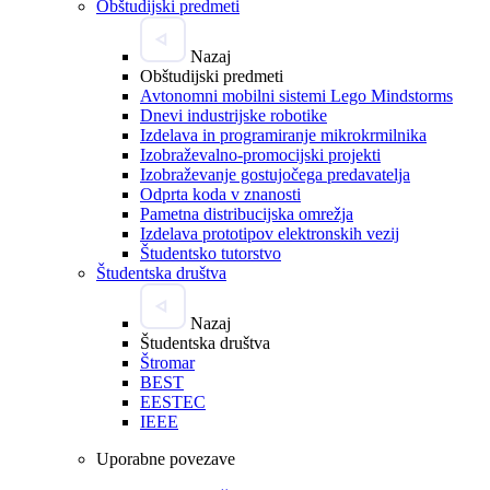
Obštudijski predmeti
Nazaj
Obštudijski predmeti
Avtonomni mobilni sistemi Lego Mindstorms
Dnevi industrijske robotike
Izdelava in programiranje mikrokrmilnika
Izobraževalno-promocijski projekti
Izobraževanje gostujočega predavatelja
Odprta koda v znanosti
Pametna distribucijska omrežja
Izdelava prototipov elektronskih vezij
Študentsko tutorstvo
Študentska društva
Nazaj
Študentska društva
Štromar
BEST
EESTEC
IEEE
Uporabne povezave