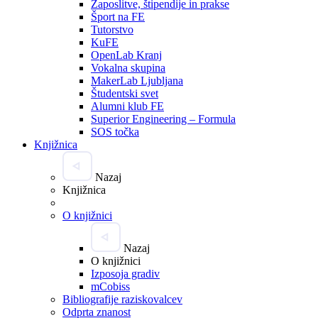
Zaposlitve, štipendije in prakse
Šport na FE
Tutorstvo
KuFE
OpenLab Kranj
Vokalna skupina
MakerLab Ljubljana
Študentski svet
Alumni klub FE
Superior Engineering – Formula
SOS točka
Knjižnica
Nazaj
Knjižnica
O knjižnici
Nazaj
O knjižnici
Izposoja gradiv
mCobiss
Bibliografije raziskovalcev
Odprta znanost