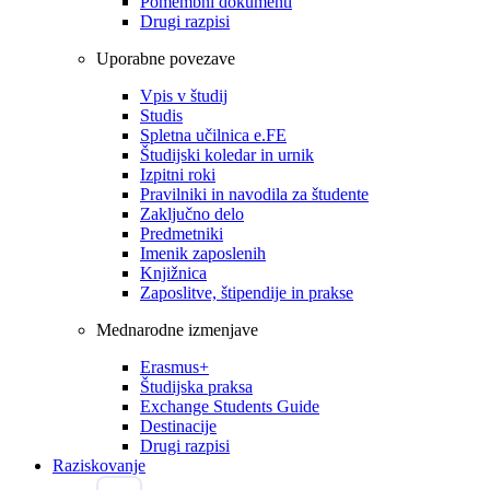
Pomembni dokumenti
Drugi razpisi
Uporabne povezave
Vpis v študij
Studis
Spletna učilnica e.FE
Študijski koledar in urnik
Izpitni roki
Pravilniki in navodila za študente
Zaključno delo
Predmetniki
Imenik zaposlenih
Knjižnica
Zaposlitve, štipendije in prakse
Mednarodne izmenjave
Erasmus+
Študijska praksa
Exchange Students Guide
Destinacije
Drugi razpisi
Raziskovanje