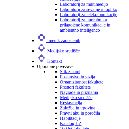
Laboratorij za multimedijo
Laboratorij za sevanje in optiko
Laboratorij za telekomunikacije
Laboratorij za uporabniku
prilagojene komunikacije in
ambientno inteligenco
Imenik zaposlenih
Medijsko središče
Kontakt
Uporabne povezave
Stik z nami
Poslanstvo in vizija
Organiziranost fakultete
Prostori fakultete
Nagrade in priznanja
Medijsko središče
Restavracija
Založba in trgovina
Pravni akti in poročila
Habilitacije
Katalog IJZ
100 let fakultete