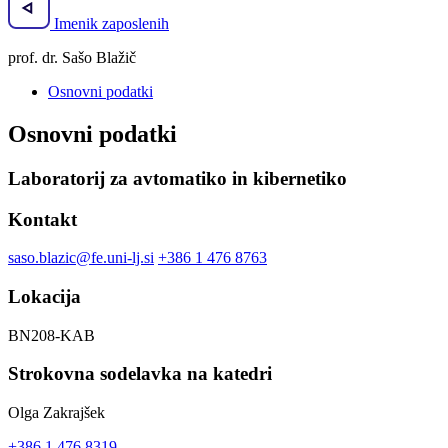
Imenik zaposlenih
prof. dr. Sašo Blažič
Osnovni podatki
Osnovni podatki
Laboratorij za avtomatiko in kibernetiko
Kontakt
saso.blazic@fe.uni-lj.si
+386 1 476 8763
Lokacija
BN208-KAB
Strokovna sodelavka na katedri
Olga Zakrajšek
+386 1 476 8319