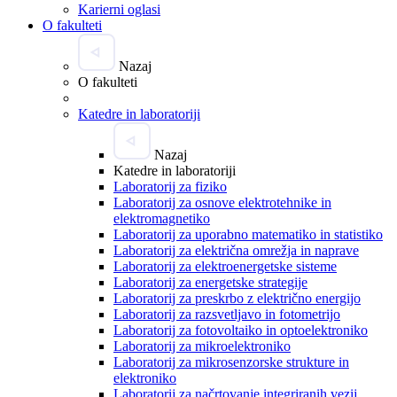
Karierni oglasi
O fakulteti
Nazaj
O fakulteti
Katedre in laboratoriji
Nazaj
Katedre in laboratoriji
Laboratorij za fiziko
Laboratorij za osnove elektrotehnike in
elektromagnetiko
Laboratorij za uporabno matematiko in statistiko
Laboratorij za električna omrežja in naprave
Laboratorij za elektroenergetske sisteme
Laboratorij za energetske strategije
Laboratorij za preskrbo z električno energijo
Laboratorij za razsvetljavo in fotometrijo
Laboratorij za fotovoltaiko in optoelektroniko
Laboratorij za mikroelektroniko
Laboratorij za mikrosenzorske strukture in
elektroniko
Laboratorij za načrtovanje integriranih vezij