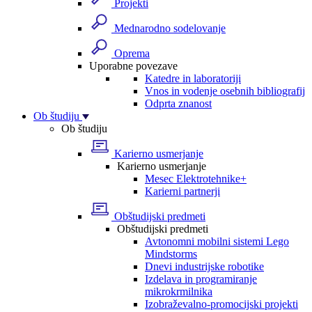
Projekti
Mednarodno sodelovanje
Oprema
Uporabne povezave
Katedre in laboratoriji
Vnos in vodenje osebnih bibliografij
Odprta znanost
Ob študiju
Ob študiju
Karierno usmerjanje
Karierno usmerjanje
Mesec Elektrotehnike+
Karierni partnerji
Obštudijski predmeti
Obštudijski predmeti
Avtonomni mobilni sistemi Lego
Mindstorms
Dnevi industrijske robotike
Izdelava in programiranje
mikrokrmilnika
Izobraževalno-promocijski projekti