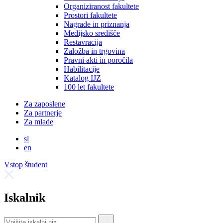
Organiziranost fakultete
Prostori fakultete
Nagrade in priznanja
Medijsko središče
Restavracija
Založba in trgovina
Pravni akti in poročila
Habilitacije
Katalog IJZ
100 let fakultete
Za zaposlene
Za partnerje
Za mlade
sl
en
Vstop študent
Iskalnik