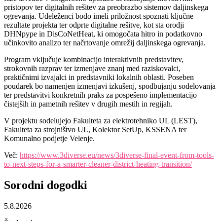
pristopov ter digitalnih rešitev za preobrazbo sistemov daljinskega
ogrevanja. Udeleženci bodo imeli priložnost spoznati ključne
rezultate projekta ter odprte digitalne rešitve, kot sta orodji
DHNpype in DisCoNetHeat, ki omogočata hitro in podatkovno
učinkovito analizo ter načrtovanje omrežij daljinskega ogrevanja.
Program vključuje kombinacijo interaktivnih predstavitev,
strokovnih razprav ter izmenjave znanj med raziskovalci,
praktičnimi izvajalci in predstavniki lokalnih oblasti. Poseben
poudarek bo namenjen izmenjavi izkušenj, spodbujanju sodelovanja
ter predstavitvi konkretnih praks za pospešeno implementacijo
čistejših in pametnih rešitev v drugih mestih in regijah.
V projektu sodelujejo Fakulteta za elektrotehniko UL (LEST),
Fakulteta za strojništvo UL, Kolektor SetUp, KSSENA ter
Komunalno podjetje Velenje.
Več:
https://www.3diverse.eu/news/3diverse-final-event-from-tools-
to-next-steps-for-a-smarter-cleaner-district-heating-transition/
Sorodni
dogodki
5.8.2026