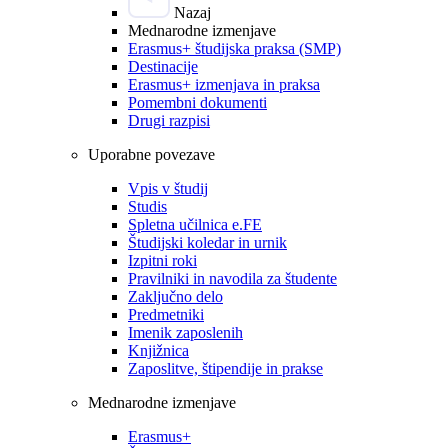
Nazaj
Mednarodne izmenjave
Erasmus+ študijska praksa (SMP)
Destinacije
Erasmus+ izmenjava in praksa
Pomembni dokumenti
Drugi razpisi
Uporabne povezave
Vpis v študij
Studis
Spletna učilnica e.FE
Študijski koledar in urnik
Izpitni roki
Pravilniki in navodila za študente
Zaključno delo
Predmetniki
Imenik zaposlenih
Knjižnica
Zaposlitve, štipendije in prakse
Mednarodne izmenjave
Erasmus+