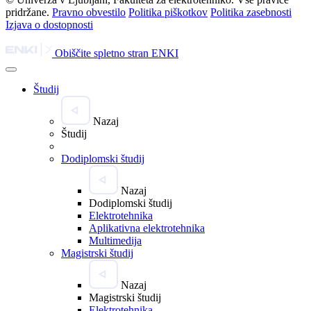
pridržane.
Pravno obvestilo
Politika piškotkov
Politika zasebnosti
Izjava o dostopnosti
Obiščite spletno stran ENKI
Študij
Nazaj
Študij
Dodiplomski študij
Nazaj
Dodiplomski študij
Elektrotehnika
Aplikativna elektrotehnika
Multimedija
Magistrski študij
Nazaj
Magistrski študij
Elektrotehnika