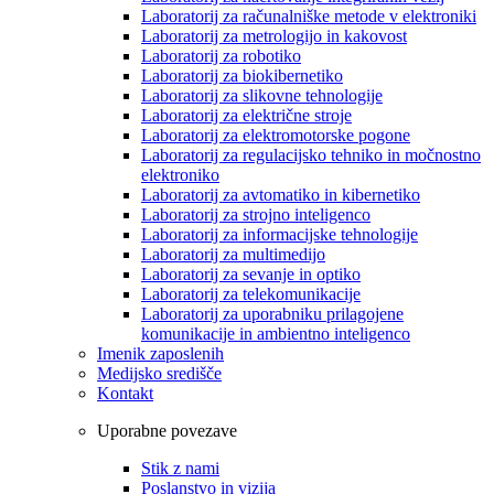
Laboratorij za računalniške metode v elektroniki
Laboratorij za metrologijo in kakovost
Laboratorij za robotiko
Laboratorij za biokibernetiko
Laboratorij za slikovne tehnologije
Laboratorij za električne stroje
Laboratorij za elektromotorske pogone
Laboratorij za regulacijsko tehniko in močnostno
elektroniko
Laboratorij za avtomatiko in kibernetiko
Laboratorij za strojno inteligenco
Laboratorij za informacijske tehnologije
Laboratorij za multimedijo
Laboratorij za sevanje in optiko
Laboratorij za telekomunikacije
Laboratorij za uporabniku prilagojene
komunikacije in ambientno inteligenco
Imenik zaposlenih
Medijsko središče
Kontakt
Uporabne povezave
Stik z nami
Poslanstvo in vizija