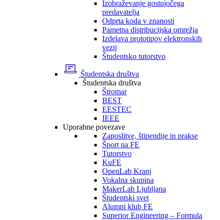
Izobraževanje gostujočega
predavatelja
Odprta koda v znanosti
Pametna distribucijska omrežja
Izdelava prototipov elektronskih
vezij
Študentsko tutorstvo
Študentska društva
Študentska društva
Štromar
BEST
EESTEC
IEEE
Uporabne povezave
Zaposlitve, štipendije in prakse
Šport na FE
Tutorstvo
KuFE
OpenLab Kranj
Vokalna skupina
MakerLab Ljubljana
Študentski svet
Alumni klub FE
Superior Engineering – Formula