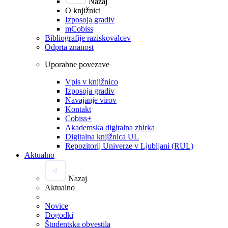
Nazaj
O knjižnici
Izposoja gradiv
mCobiss
Bibliografije raziskovalcev
Odprta znanost
Uporabne povezave
Vpis v knjižnico
Izposoja gradiv
Navajanje virov
Kontakt
Cobiss+
Akademska digitalna zbirka
Digitalna knjižnica UL
Repozitorij Univerze v Ljubljani (RUL)
Aktualno
Nazaj
Aktualno
Novice
Dogodki
Študentska obvestila