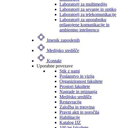
Laboratorij za multimedijo
Laboratorij za sevanje in optiko
Laboratorij za telekomunikacije
Laboratorij za uporabniku
prilagojene komunikacije in
ambientno inteligenco
Imenik zaposlenih
Medijsko središče
Kontakt
Uporabne povezave
Stik z nami
Poslanstvo in vizija
Organiziranost fakultete
Prostori fakultete
Nagrade in priznanja
Medijsko središče
Restavracija
Založba in trgovina
Pravni akti in poročila
Habilitacije
Katalog IJZ
100 let fakultete