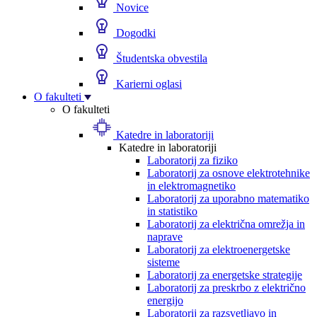
Novice
Dogodki
Študentska obvestila
Karierni oglasi
O fakulteti
O fakulteti
Katedre in laboratoriji
Katedre in laboratoriji
Laboratorij za fiziko
Laboratorij za osnove elektrotehnike
in elektromagnetiko
Laboratorij za uporabno matematiko
in statistiko
Laboratorij za električna omrežja in
naprave
Laboratorij za elektroenergetske
sisteme
Laboratorij za energetske strategije
Laboratorij za preskrbo z električno
energijo
Laboratorij za razsvetljavo in