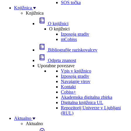
SOS točka
Knjižnica
Knjižnica
O knjižnici
O knjižnici
Izposoja gradiv
mCobiss
Bibliografije raziskovalcev
Odprta znanost
Uporabne povezave
Vpis v knjižnico
Izposoja gradiv
Navajanje virov
Kontakt
Cobiss+
Akademska digitalna zbirka
Digitalna knjižnica UL
Repozitorij Univerze v Ljubljani
(RUL)
Aktualno
Aktualno