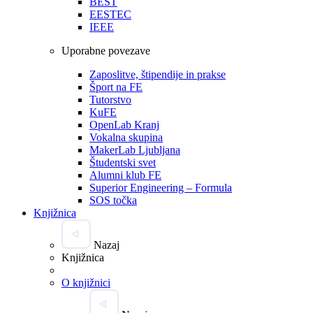
BEST
EESTEC
IEEE
Uporabne povezave
Zaposlitve, štipendije in prakse
Šport na FE
Tutorstvo
KuFE
OpenLab Kranj
Vokalna skupina
MakerLab Ljubljana
Študentski svet
Alumni klub FE
Superior Engineering – Formula
SOS točka
Knjižnica
Nazaj
Knjižnica
O knjižnici