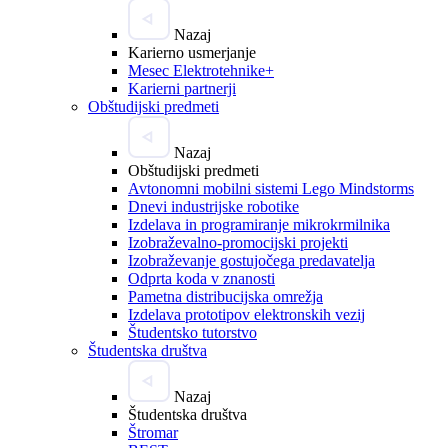
Nazaj
Karierno usmerjanje
Mesec Elektrotehnike+
Karierni partnerji
Obštudijski predmeti
Nazaj
Obštudijski predmeti
Avtonomni mobilni sistemi Lego Mindstorms
Dnevi industrijske robotike
Izdelava in programiranje mikrokrmilnika
Izobraževalno-promocijski projekti
Izobraževanje gostujočega predavatelja
Odprta koda v znanosti
Pametna distribucijska omrežja
Izdelava prototipov elektronskih vezij
Študentsko tutorstvo
Študentska društva
Nazaj
Študentska društva
Štromar