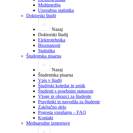
Multimedija
Uporabna statistika
Doktorski študij
Nazaj
Doktorski študij
Elektrotehnika
Bioznanosti
Statistika
Študentska pisarna
Nazaj
Študentska pisarna
Vpis v študij
Študijski koledar in urnik
Študenti s posebnim statusom
Vloge in obrazci za študente
Pravilniki in navodila za študente
Zaključno delo
Pogosta vprašanja – FAQ
Kontakt
Mednarodne izmenjave