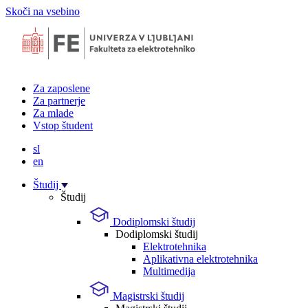
Skoči na vsebino
Za zaposlene
Za partnerje
Za mlade
Vstop študent
sl
en
Študij
Študij
Dodiplomski študij
Dodiplomski študij
Elektrotehnika
Aplikativna elektrotehnika
Multimedija
Magistrski študij