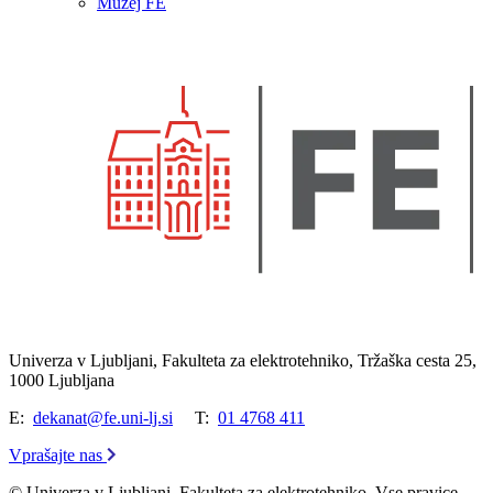
Muzej FE
Univerza v Ljubljani, Fakulteta za elektrotehniko, Tržaška cesta 25,
1000 Ljubljana
E:
dekanat@fe.uni-lj.si
T:
01 4768 411
Vprašajte nas
© Univerza v Ljubljani, Fakulteta za elektrotehniko. Vse pravice