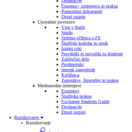
Destinacije
Erasmus+ izmenjava in praksa
Pomembni dokumenti
Drugi razpisi
Uporabne povezave
Vpis v študij
Studis
Spletna učilnica e.FE
Študijski koledar in urnik
Izpitni roki
Pravilniki in navodila za študente
Zaključno delo
Predmetniki
Imenik zaposlenih
Knjižnica
Zaposlitve, štipendije in prakse
Mednarodne izmenjave
Erasmus+
Študijska praksa
Exchange Students Guide
Destinacije
Drugi razpisi
Raziskovanje
Raziskovanje