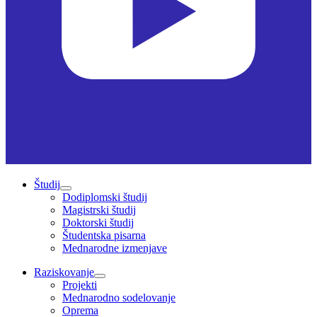
Študij
Dodiplomski študij
Magistrski študij
Doktorski študij
Študentska pisarna
Mednarodne izmenjave
Raziskovanje
Projekti
Mednarodno sodelovanje
Oprema