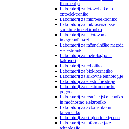
fotometrijo
Laboratorij za fotovoltaiko in
optoelektroniko
Laboratorij za mikroelektroniko
Laboratorij za mikrosenzorske
strukture in elektroniko
Laboratorij za načrtovanje
integriranih vezij
Laboratorij za računalniške metode
v elektroniki
Laboratorij za metrologijo in
kakovost
Laboratorij za robotiko
Laboratorij za biokibernetiko
Laboratorij za slikovne tehnologije
Laboratorij za električne stroje
Laboratorij za elektromotorske
pogone
Laboratorij za regulacijsko tehniko
in močnostno elektroniko
Laboratorij za avtomatiko in
kibernetiko
Laboratorij za strojno inteligenco
Laboratorij za informacijske
tehnologije