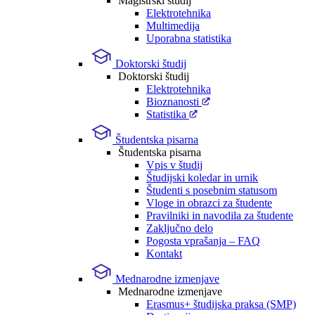
Magistrski študij
Elektrotehnika
Multimedija
Uporabna statistika
Doktorski študij
Doktorski študij
Elektrotehnika
Bioznanosti
Statistika
Študentska pisarna
Študentska pisarna
Vpis v študij
Študijski koledar in urnik
Študenti s posebnim statusom
Vloge in obrazci za študente
Pravilniki in navodila za študente
Zaključno delo
Pogosta vprašanja – FAQ
Kontakt
Mednarodne izmenjave
Mednarodne izmenjave
Erasmus+ študijska praksa (SMP)