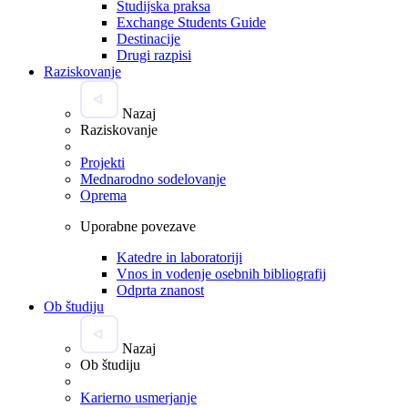
Študijska praksa
Exchange Students Guide
Destinacije
Drugi razpisi
Raziskovanje
Nazaj
Raziskovanje
Projekti
Mednarodno sodelovanje
Oprema
Uporabne povezave
Katedre in laboratoriji
Vnos in vodenje osebnih bibliografij
Odprta znanost
Ob študiju
Nazaj
Ob študiju
Karierno usmerjanje