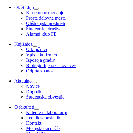
Ob študiju
Karierno usmerjanje
Prosta delovna mesta
Obštudijski predmeti
Študentska društva
Alumni klub FE
Knjižnica
O knjižnici
Vpis v knjižnico
Izposoja gradiv
Bibliografije raziskovalcev
Odprta znanost
Aktualno
Novice
Dogodki
Študentska obvestila
O fakulteti
Katedre in laboratoriji
Imenik zaposlenih
Kontakt
Medijsko središče