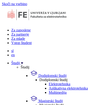
Skoči na vsebino
Za zaposlene
Za partnerje
Za mlade
Vstop študent
sl
en
Študij
Študij
Dodiplomski študij
Dodiplomski študij
Elektrotehnika
Aplikativna elektrotehnika
Multimedija
Magistrski študij