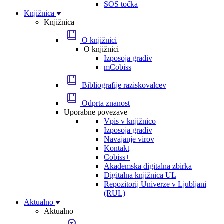
SOS točka
Knjižnica
Knjižnica
O knjižnici
O knjižnici
Izposoja gradiv
mCobiss
Bibliografije raziskovalcev
Odprta znanost
Uporabne povezave
Vpis v knjižnico
Izposoja gradiv
Navajanje virov
Kontakt
Cobiss+
Akademska digitalna zbirka
Digitalna knjižnica UL
Repozitorij Univerze v Ljubljani
(RUL)
Aktualno
Aktualno