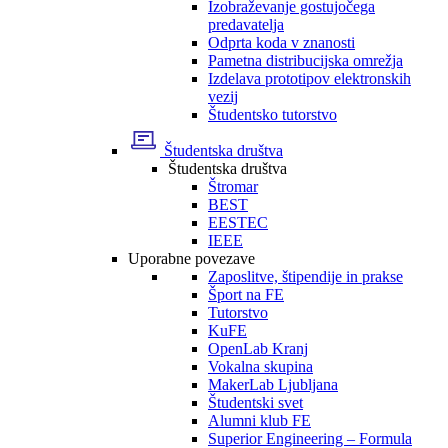
Izobraževanje gostujočega
predavatelja
Odprta koda v znanosti
Pametna distribucijska omrežja
Izdelava prototipov elektronskih
vezij
Študentsko tutorstvo
Študentska društva
Študentska društva
Štromar
BEST
EESTEC
IEEE
Uporabne povezave
Zaposlitve, štipendije in prakse
Šport na FE
Tutorstvo
KuFE
OpenLab Kranj
Vokalna skupina
MakerLab Ljubljana
Študentski svet
Alumni klub FE
Superior Engineering – Formula