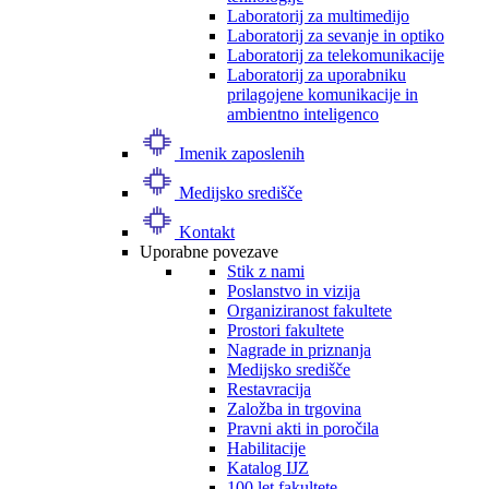
Laboratorij za multimedijo
Laboratorij za sevanje in optiko
Laboratorij za telekomunikacije
Laboratorij za uporabniku
prilagojene komunikacije in
ambientno inteligenco
Imenik zaposlenih
Medijsko središče
Kontakt
Uporabne povezave
Stik z nami
Poslanstvo in vizija
Organiziranost fakultete
Prostori fakultete
Nagrade in priznanja
Medijsko središče
Restavracija
Založba in trgovina
Pravni akti in poročila
Habilitacije
Katalog IJZ
100 let fakultete