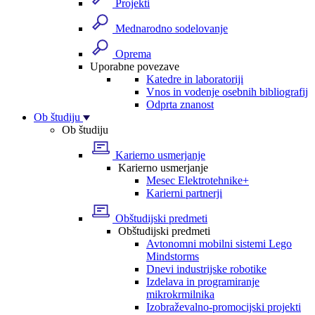
Projekti
Mednarodno sodelovanje
Oprema
Uporabne povezave
Katedre in laboratoriji
Vnos in vodenje osebnih bibliografij
Odprta znanost
Ob študiju
Ob študiju
Karierno usmerjanje
Karierno usmerjanje
Mesec Elektrotehnike+
Karierni partnerji
Obštudijski predmeti
Obštudijski predmeti
Avtonomni mobilni sistemi Lego
Mindstorms
Dnevi industrijske robotike
Izdelava in programiranje
mikrokrmilnika
Izobraževalno-promocijski projekti