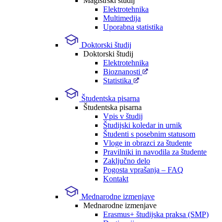
Magistrski študij
Elektrotehnika
Multimedija
Uporabna statistika
Doktorski študij
Doktorski študij
Elektrotehnika
Bioznanosti
Statistika
Študentska pisarna
Študentska pisarna
Vpis v študij
Študijski koledar in urnik
Študenti s posebnim statusom
Vloge in obrazci za študente
Pravilniki in navodila za študente
Zaključno delo
Pogosta vprašanja – FAQ
Kontakt
Mednarodne izmenjave
Mednarodne izmenjave
Erasmus+ študijska praksa (SMP)