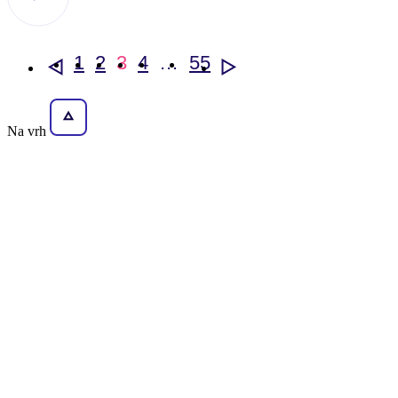
1
2
3
4
…
55
<
>
Na vrh