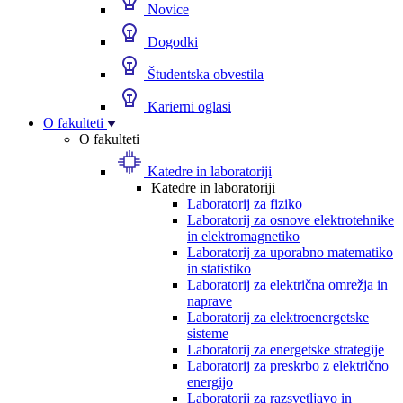
Novice
Dogodki
Študentska obvestila
Karierni oglasi
O fakulteti
O fakulteti
Katedre in laboratoriji
Katedre in laboratoriji
Laboratorij za fiziko
Laboratorij za osnove elektrotehnike
in elektromagnetiko
Laboratorij za uporabno matematiko
in statistiko
Laboratorij za električna omrežja in
naprave
Laboratorij za elektroenergetske
sisteme
Laboratorij za energetske strategije
Laboratorij za preskrbo z električno
energijo
Laboratorij za razsvetljavo in