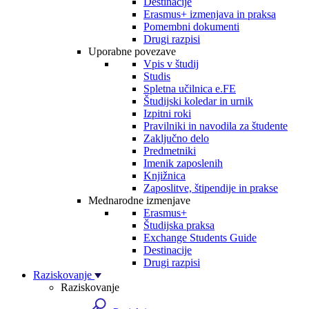
Destinacije
Erasmus+ izmenjava in praksa
Pomembni dokumenti
Drugi razpisi
Uporabne povezave
Vpis v študij
Studis
Spletna učilnica e.FE
Študijski koledar in urnik
Izpitni roki
Pravilniki in navodila za študente
Zaključno delo
Predmetniki
Imenik zaposlenih
Knjižnica
Zaposlitve, štipendije in prakse
Mednarodne izmenjave
Erasmus+
Študijska praksa
Exchange Students Guide
Destinacije
Drugi razpisi
Raziskovanje
Raziskovanje