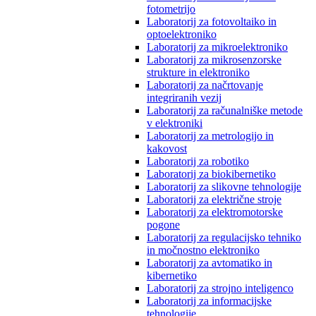
fotometrijo
Laboratorij za fotovoltaiko in
optoelektroniko
Laboratorij za mikroelektroniko
Laboratorij za mikrosenzorske
strukture in elektroniko
Laboratorij za načrtovanje
integriranih vezij
Laboratorij za računalniške metode
v elektroniki
Laboratorij za metrologijo in
kakovost
Laboratorij za robotiko
Laboratorij za biokibernetiko
Laboratorij za slikovne tehnologije
Laboratorij za električne stroje
Laboratorij za elektromotorske
pogone
Laboratorij za regulacijsko tehniko
in močnostno elektroniko
Laboratorij za avtomatiko in
kibernetiko
Laboratorij za strojno inteligenco
Laboratorij za informacijske
tehnologije