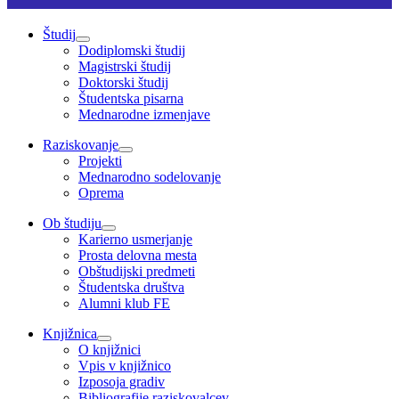
Študij
Dodiplomski študij
Magistrski študij
Doktorski študij
Študentska pisarna
Mednarodne izmenjave
Raziskovanje
Projekti
Mednarodno sodelovanje
Oprema
Ob študiju
Karierno usmerjanje
Prosta delovna mesta
Obštudijski predmeti
Študentska društva
Alumni klub FE
Knjižnica
O knjižnici
Vpis v knjižnico
Izposoja gradiv
Bibliografije raziskovalcev