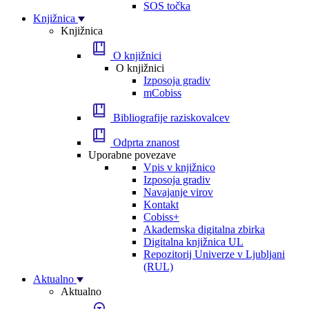
SOS točka
Knjižnica
Knjižnica
O knjižnici
O knjižnici
Izposoja gradiv
mCobiss
Bibliografije raziskovalcev
Odprta znanost
Uporabne povezave
Vpis v knjižnico
Izposoja gradiv
Navajanje virov
Kontakt
Cobiss+
Akademska digitalna zbirka
Digitalna knjižnica UL
Repozitorij Univerze v Ljubljani
(RUL)
Aktualno
Aktualno