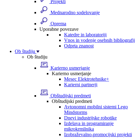
Projekti
Mednarodno sodelovanje
Oprema
Uporabne povezave
Katedre in laboratoriji
Vnos in vodenje osebnih bibliografij
Odprta znanost
Ob študiju
Ob študiju
Karierno usmerjanje
Karierno usmerjanje
Mesec Elektrotehnike+
Karierni partnerji
Obštudijski predmeti
Obštudijski predmeti
Avtonomni mobilni sistemi Lego
Mindstorms
Dnevi industrijske robotike
Izdelava in programiranje
mikrokrmilnika
Izobraževalno-promocijski projekti