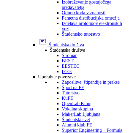
Izobraževanje gostujočega
predavatelja
Odprta koda v znanosti
Pametna distribucijska omrežja
Izdelava prototipov elektronskih
vezij
Študentsko tutorstvo
Študentska društva
Študentska društva
Štromar
BEST
EESTEC
IEEE
Uporabne povezave
Zaposlitve, štipendije in prakse
Šport na FE
Tutorstvo
KuFE
OpenLab Kranj
Vokalna skupina
MakerLab Ljubljana
Študentski svet
Alumni klub FE
Superior Engineering – Formula