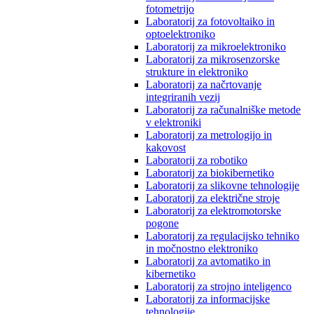
fotometrijo
Laboratorij za fotovoltaiko in
optoelektroniko
Laboratorij za mikroelektroniko
Laboratorij za mikrosenzorske
strukture in elektroniko
Laboratorij za načrtovanje
integriranih vezij
Laboratorij za računalniške metode
v elektroniki
Laboratorij za metrologijo in
kakovost
Laboratorij za robotiko
Laboratorij za biokibernetiko
Laboratorij za slikovne tehnologije
Laboratorij za električne stroje
Laboratorij za elektromotorske
pogone
Laboratorij za regulacijsko tehniko
in močnostno elektroniko
Laboratorij za avtomatiko in
kibernetiko
Laboratorij za strojno inteligenco
Laboratorij za informacijske
tehnologije