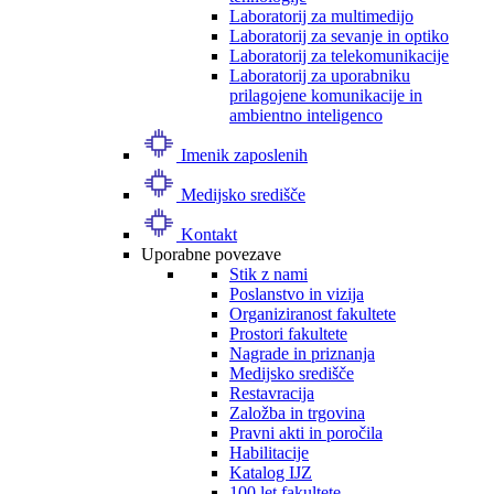
Laboratorij za multimedijo
Laboratorij za sevanje in optiko
Laboratorij za telekomunikacije
Laboratorij za uporabniku
prilagojene komunikacije in
ambientno inteligenco
Imenik zaposlenih
Medijsko središče
Kontakt
Uporabne povezave
Stik z nami
Poslanstvo in vizija
Organiziranost fakultete
Prostori fakultete
Nagrade in priznanja
Medijsko središče
Restavracija
Založba in trgovina
Pravni akti in poročila
Habilitacije
Katalog IJZ
100 let fakultete