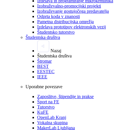
Izdelava in programiranje mikrokrmilnika
Izobraževalno-promocijski projekti
Izobraževanje gostujočega predavatelja
Odprta koda v znanosti
Pametna distribucijska omrežja
Izdelava prototipov elektronskih vezij
Študentsko tutorstvo
Študentska društva
Nazaj
Študentska društva
Štromar
BEST
EESTEC
IEEE
Uporabne povezave
Zaposlitve, štipendije in prakse
Šport na FE
Tutorstvo
KuFE
OpenLab Kranj
Vokalna skupina
MakerLab Ljubljana