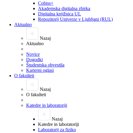
Cobiss+
Akademska digitalna zbirka
Digitalna knjižnica UL
Repozitorij Univerze v Ljubljani (RUL)
Aktualno
Nazaj
Aktualno
Novice
Dogodki
Študentska obvestila
Karierni oglasi
O fakulteti
Nazaj
O fakulteti
Katedre in laboratoriji
Nazaj
Katedre in laboratoriji
Laboratorij za fiziko