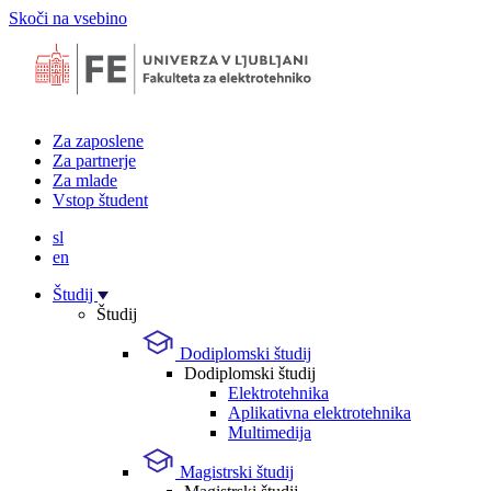
Skoči na vsebino
Za zaposlene
Za partnerje
Za mlade
Vstop študent
sl
en
Študij
Študij
Dodiplomski študij
Dodiplomski študij
Elektrotehnika
Aplikativna elektrotehnika
Multimedija
Magistrski študij