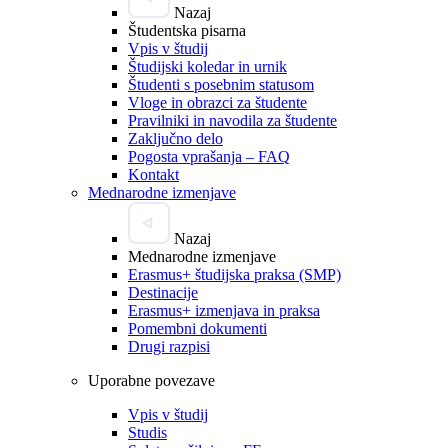
Nazaj
Študentska pisarna
Vpis v študij
Študijski koledar in urnik
Študenti s posebnim statusom
Vloge in obrazci za študente
Pravilniki in navodila za študente
Zaključno delo
Pogosta vprašanja – FAQ
Kontakt
Mednarodne izmenjave
Nazaj
Mednarodne izmenjave
Erasmus+ študijska praksa (SMP)
Destinacije
Erasmus+ izmenjava in praksa
Pomembni dokumenti
Drugi razpisi
Uporabne povezave
Vpis v študij
Studis