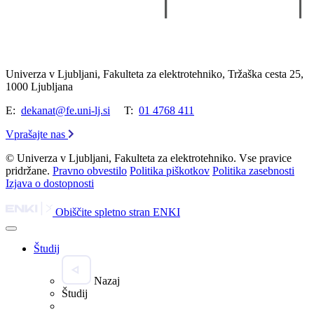
Univerza v Ljubljani, Fakulteta za elektrotehniko, Tržaška cesta 25,
1000 Ljubljana
E:
dekanat@fe.uni-lj.si
T:
01 4768 411
Vprašajte nas
© Univerza v Ljubljani, Fakulteta za elektrotehniko. Vse pravice
pridržane.
Pravno obvestilo
Politika piškotkov
Politika zasebnosti
Izjava o dostopnosti
Obiščite spletno stran ENKI
Študij
Nazaj
Študij