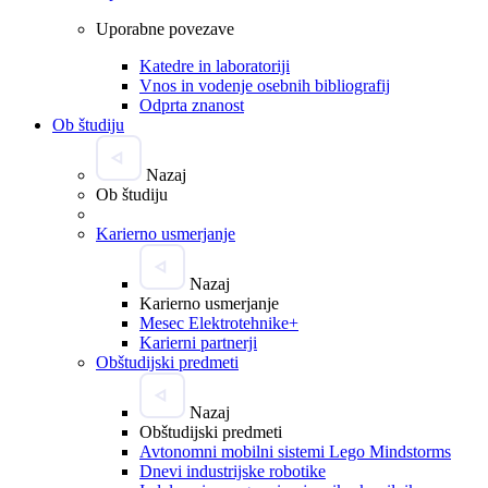
Uporabne povezave
Katedre in laboratoriji
Vnos in vodenje osebnih bibliografij
Odprta znanost
Ob študiju
Nazaj
Ob študiju
Karierno usmerjanje
Nazaj
Karierno usmerjanje
Mesec Elektrotehnike+
Karierni partnerji
Obštudijski predmeti
Nazaj
Obštudijski predmeti
Avtonomni mobilni sistemi Lego Mindstorms
Dnevi industrijske robotike