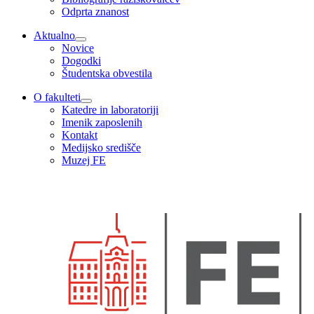
Odprta znanost
Aktualno
Novice
Dogodki
Študentska obvestila
O fakulteti
Katedre in laboratoriji
Imenik zaposlenih
Kontakt
Medijsko središče
Muzej FE