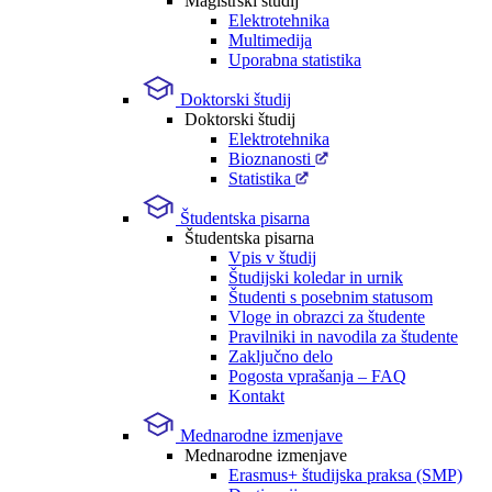
Magistrski študij
Elektrotehnika
Multimedija
Uporabna statistika
Doktorski študij
Doktorski študij
Elektrotehnika
Bioznanosti
Statistika
Študentska pisarna
Študentska pisarna
Vpis v študij
Študijski koledar in urnik
Študenti s posebnim statusom
Vloge in obrazci za študente
Pravilniki in navodila za študente
Zaključno delo
Pogosta vprašanja – FAQ
Kontakt
Mednarodne izmenjave
Mednarodne izmenjave
Erasmus+ študijska praksa (SMP)