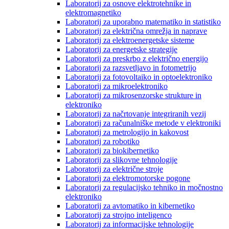
Laboratorij za osnove elektrotehnike in
elektromagnetiko
Laboratorij za uporabno matematiko in statistiko
Laboratorij za električna omrežja in naprave
Laboratorij za elektroenergetske sisteme
Laboratorij za energetske strategije
Laboratorij za preskrbo z električno energijo
Laboratorij za razsvetljavo in fotometrijo
Laboratorij za fotovoltaiko in optoelektroniko
Laboratorij za mikroelektroniko
Laboratorij za mikrosenzorske strukture in
elektroniko
Laboratorij za načrtovanje integriranih vezij
Laboratorij za računalniške metode v elektroniki
Laboratorij za metrologijo in kakovost
Laboratorij za robotiko
Laboratorij za biokibernetiko
Laboratorij za slikovne tehnologije
Laboratorij za električne stroje
Laboratorij za elektromotorske pogone
Laboratorij za regulacijsko tehniko in močnostno
elektroniko
Laboratorij za avtomatiko in kibernetiko
Laboratorij za strojno inteligenco
Laboratorij za informacijske tehnologije