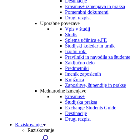
Destinacije
Erasmus+ izmenjava in praksa
Pomembni dokumenti
Drugi razpisi
Uporabne povezave
Vpis v študij
Studis
Spletna učilnica e.FE
Študijski koledar in urnik
Izpitni roki
Pravilniki in navodila za študente
Zaključno delo
Predmetniki
Imenik zaposlenih
Knjižnica
Zaposlitve, štipendije in prakse
Mednarodne izmenjave
Erasmus+
Študijska praksa
Exchange Students Guide
Destinacije
Drugi razpisi
Raziskovanje
Raziskovanje