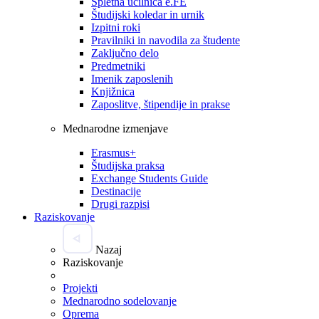
Spletna učilnica e.FE
Študijski koledar in urnik
Izpitni roki
Pravilniki in navodila za študente
Zaključno delo
Predmetniki
Imenik zaposlenih
Knjižnica
Zaposlitve, štipendije in prakse
Mednarodne izmenjave
Erasmus+
Študijska praksa
Exchange Students Guide
Destinacije
Drugi razpisi
Raziskovanje
Nazaj
Raziskovanje
Projekti
Mednarodno sodelovanje
Oprema