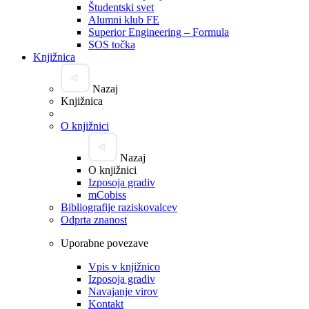
Študentski svet
Alumni klub FE
Superior Engineering – Formula
SOS točka
Knjižnica
Nazaj
Knjižnica
O knjižnici
Nazaj
O knjižnici
Izposoja gradiv
mCobiss
Bibliografije raziskovalcev
Odprta znanost
Uporabne povezave
Vpis v knjižnico
Izposoja gradiv
Navajanje virov
Kontakt