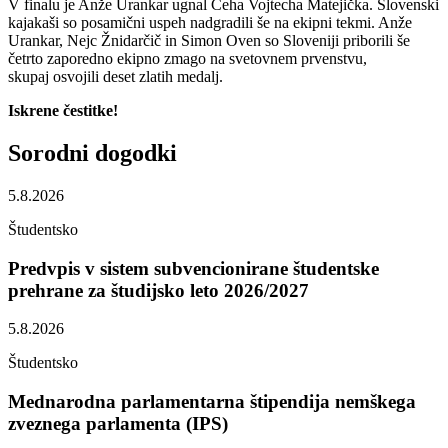
V finalu je Anže Urankar ugnal Čeha Vojtecha Matejička. Slovenski
kajakaši so posamični uspeh nadgradili še na ekipni tekmi. Anže
Urankar, Nejc Žnidarčič in Simon Oven so Sloveniji priborili še
četrto zaporedno ekipno zmago na svetovnem prvenstvu,
skupaj osvojili deset zlatih medalj.
Iskrene čestitke!
Sorodni
dogodki
5.8.2026
Študentsko
Predvpis v sistem subvencionirane študentske
prehrane za študijsko leto 2026/2027
5.8.2026
Študentsko
Mednarodna parlamentarna štipendija nemškega
zveznega parlamenta (IPS)