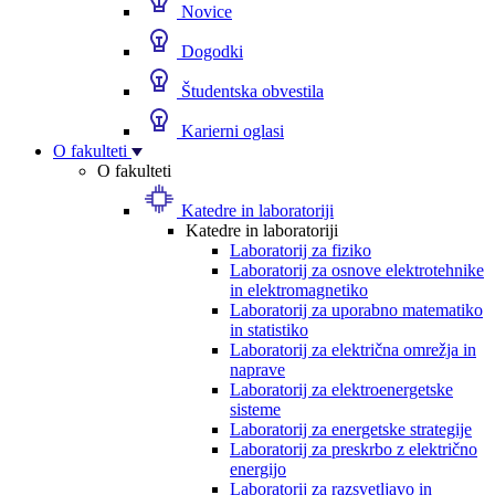
Novice
Dogodki
Študentska obvestila
Karierni oglasi
O fakulteti
O fakulteti
Katedre in laboratoriji
Katedre in laboratoriji
Laboratorij za fiziko
Laboratorij za osnove elektrotehnike
in elektromagnetiko
Laboratorij za uporabno matematiko
in statistiko
Laboratorij za električna omrežja in
naprave
Laboratorij za elektroenergetske
sisteme
Laboratorij za energetske strategije
Laboratorij za preskrbo z električno
energijo
Laboratorij za razsvetljavo in