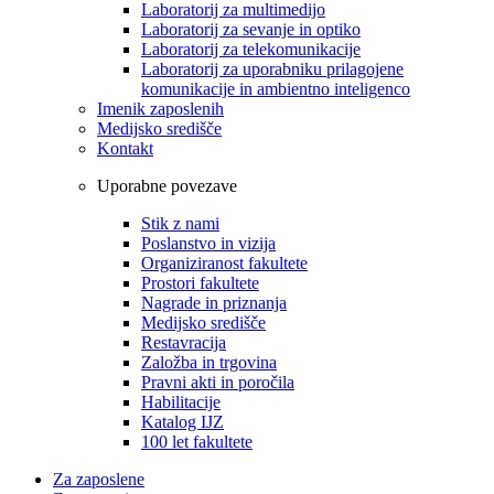
Laboratorij za multimedijo
Laboratorij za sevanje in optiko
Laboratorij za telekomunikacije
Laboratorij za uporabniku prilagojene
komunikacije in ambientno inteligenco
Imenik zaposlenih
Medijsko središče
Kontakt
Uporabne povezave
Stik z nami
Poslanstvo in vizija
Organiziranost fakultete
Prostori fakultete
Nagrade in priznanja
Medijsko središče
Restavracija
Založba in trgovina
Pravni akti in poročila
Habilitacije
Katalog IJZ
100 let fakultete
Za zaposlene