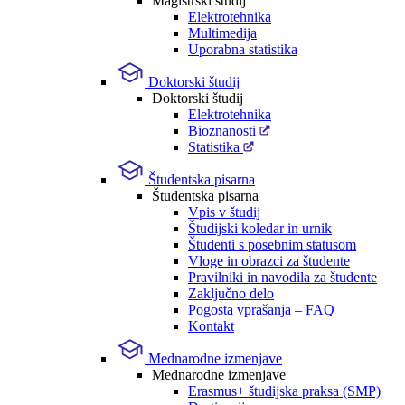
Magistrski študij
Elektrotehnika
Multimedija
Uporabna statistika
Doktorski študij
Doktorski študij
Elektrotehnika
Bioznanosti
Statistika
Študentska pisarna
Študentska pisarna
Vpis v študij
Študijski koledar in urnik
Študenti s posebnim statusom
Vloge in obrazci za študente
Pravilniki in navodila za študente
Zaključno delo
Pogosta vprašanja – FAQ
Kontakt
Mednarodne izmenjave
Mednarodne izmenjave
Erasmus+ študijska praksa (SMP)