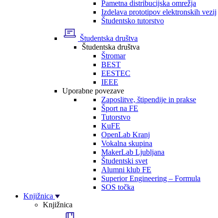
Pametna distribucijska omrežja
Izdelava prototipov elektronskih vezij
Študentsko tutorstvo
Študentska društva
Študentska društva
Štromar
BEST
EESTEC
IEEE
Uporabne povezave
Zaposlitve, štipendije in prakse
Šport na FE
Tutorstvo
KuFE
OpenLab Kranj
Vokalna skupina
MakerLab Ljubljana
Študentski svet
Alumni klub FE
Superior Engineering – Formula
SOS točka
Knjižnica
Knjižnica