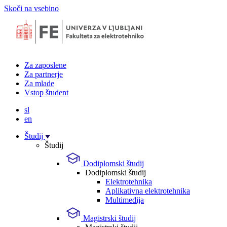
Skoči na vsebino
Za zaposlene
Za partnerje
Za mlade
Vstop študent
sl
en
Študij
Študij
Dodiplomski študij
Dodiplomski študij
Elektrotehnika
Aplikativna elektrotehnika
Multimedija
Magistrski študij