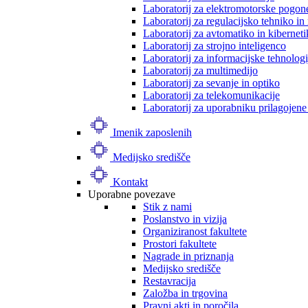
Laboratorij za elektromotorske pogon
Laboratorij za regulacijsko tehniko i
Laboratorij za avtomatiko in kibernet
Laboratorij za strojno inteligenco
Laboratorij za informacijske tehnologi
Laboratorij za multimedijo
Laboratorij za sevanje in optiko
Laboratorij za telekomunikacije
Laboratorij za uporabniku prilagojene
Imenik zaposlenih
Medijsko središče
Kontakt
Uporabne povezave
Stik z nami
Poslanstvo in vizija
Organiziranost fakultete
Prostori fakultete
Nagrade in priznanja
Medijsko središče
Restavracija
Založba in trgovina
Pravni akti in poročila