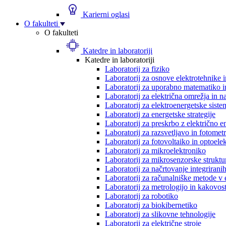
Karierni oglasi
O fakulteti
O fakulteti
Katedre in laboratoriji
Katedre in laboratoriji
Laboratorij za fiziko
Laboratorij za osnove elektrotehnike 
Laboratorij za uporabno matematiko in
Laboratorij za električna omrežja in n
Laboratorij za elektroenergetske siste
Laboratorij za energetske strategije
Laboratorij za preskrbo z električno e
Laboratorij za razsvetljavo in fotometr
Laboratorij za fotovoltaiko in optoele
Laboratorij za mikroelektroniko
Laboratorij za mikrosenzorske struktur
Laboratorij za načrtovanje integriranih
Laboratorij za računalniške metode v 
Laboratorij za metrologijo in kakovos
Laboratorij za robotiko
Laboratorij za biokibernetiko
Laboratorij za slikovne tehnologije
Laboratorij za električne stroje