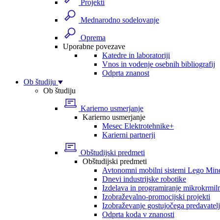
Projekti
Mednarodno sodelovanje
Oprema
Uporabne povezave
Katedre in laboratoriji
Vnos in vodenje osebnih bibliografij
Odprta znanost
Ob študiju
Ob študiju
Karierno usmerjanje
Karierno usmerjanje
Mesec Elektrotehnike+
Karierni partnerji
Obštudijski predmeti
Obštudijski predmeti
Avtonomni mobilni sistemi Lego Min
Dnevi industrijske robotike
Izdelava in programiranje mikrokrmil
Izobraževalno-promocijski projekti
Izobraževanje gostujočega predavatel
Odprta koda v znanosti