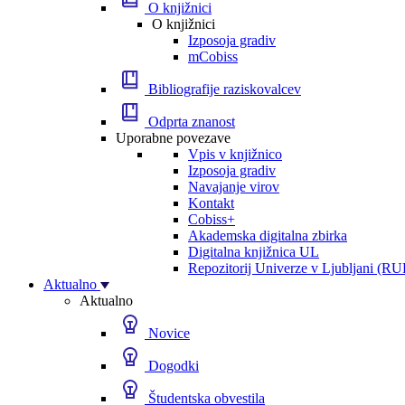
O knjižnici
O knjižnici
Izposoja gradiv
mCobiss
Bibliografije raziskovalcev
Odprta znanost
Uporabne povezave
Vpis v knjižnico
Izposoja gradiv
Navajanje virov
Kontakt
Cobiss+
Akademska digitalna zbirka
Digitalna knjižnica UL
Repozitorij Univerze v Ljubljani (RU
Aktualno
Aktualno
Novice
Dogodki
Študentska obvestila