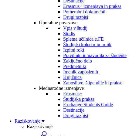
Destinacije
Erasmus+ izmenjava in praksa
Pomembni dokumenti
Drugi razpisi
Uporabne povezave
Vpis v študij
Studis
Spletna učilnica e.FE
Študijski koledar in urnik
Izpitni roki
Pravilniki in navodila za študente
Zaključno delo
Predmetniki
Imenik zaposlenih
Knjižnica
Zaposlitve, štipendije in prakse
Mednarodne izmenjave
Erasmus+
Študijska praksa
Exchange Students Guide
Destinacije
Drugi razpisi
Raziskovanje
Raziskovanje