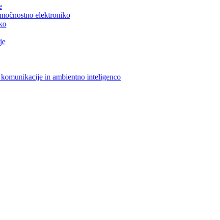
e
n močnostno elektroniko
iko
je
 komunikacije in ambientno inteligenco