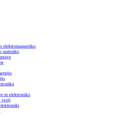
in elektromagnetiko
 statistiko
aprave
me
nergijo
ijo
ktroniko
e in elektroniko
 vezij
elektroniki
t