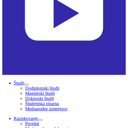
Študij
Dodiplomski študij
Magistrski študij
Doktorski študij
Študentska pisarna
Mednarodne izmenjave
Raziskovanje
Projekti