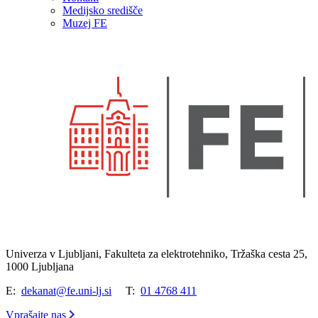
Medijsko središče
Muzej FE
Univerza v Ljubljani, Fakulteta za elektrotehniko, Tržaška cesta 25,
1000 Ljubljana
E:
dekanat@fe.uni-lj.si
T:
01 4768 411
Vprašajte nas