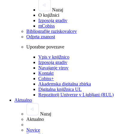
Nazaj
O knjižnici
Izposoja gradiv
mCobiss
Bibliografije raziskovalcev
Odprta znanost
Uporabne povezave
Vpis v knjižnico
Izposoja gradiv
Navajanje virov
Kontakt
Cobiss+
Akademska digitalna zbirka
Digitalna knjižnica UL
Repozitorij Univerze v Ljubljani (RUL)
Aktualno
Nazaj
Aktualno
Novice