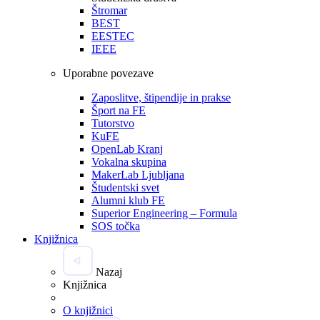
Štromar
BEST
EESTEC
IEEE
Uporabne povezave
Zaposlitve, štipendije in prakse
Šport na FE
Tutorstvo
KuFE
OpenLab Kranj
Vokalna skupina
MakerLab Ljubljana
Študentski svet
Alumni klub FE
Superior Engineering – Formula
SOS točka
Knjižnica
Nazaj
Knjižnica
O knjižnici