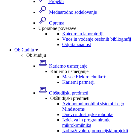
Projekti
Mednarodno sodelovanje
Oprema
Uporabne povezave
Katedre in laboratoriji
Vnos in vodenje osebnih bibliografij
Odprta znanost
Ob študiju
Ob študiju
Karierno usmerjanje
Karierno usmerjanje
Mesec Elektrotehnike+
Karierni partnerji
Obštudijski predmeti
Obštudijski predmeti
Avtonomni mobilni sistemi Lego
Mindstorms
Dnevi industrijske robotike
Izdelava in programiranje
mikrokrmilnika
Izobraževalno-promocijski projekti