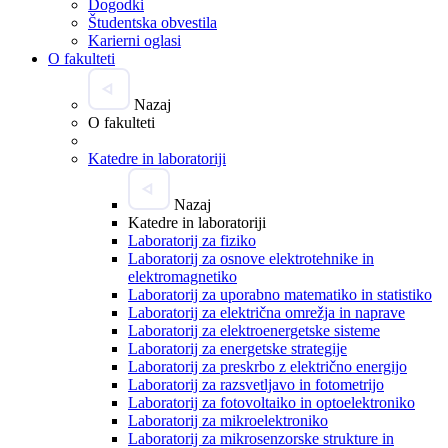
Dogodki
Študentska obvestila
Karierni oglasi
O fakulteti
Nazaj
O fakulteti
Katedre in laboratoriji
Nazaj
Katedre in laboratoriji
Laboratorij za fiziko
Laboratorij za osnove elektrotehnike in
elektromagnetiko
Laboratorij za uporabno matematiko in statistiko
Laboratorij za električna omrežja in naprave
Laboratorij za elektroenergetske sisteme
Laboratorij za energetske strategije
Laboratorij za preskrbo z električno energijo
Laboratorij za razsvetljavo in fotometrijo
Laboratorij za fotovoltaiko in optoelektroniko
Laboratorij za mikroelektroniko
Laboratorij za mikrosenzorske strukture in