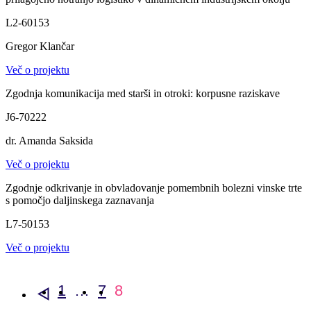
L2-60153
Gregor Klančar
Več o projektu
Zgodnja komunikacija med starši in otroki: korpusne raziskave
J6-70222
dr. Amanda Saksida
Več o projektu
Zgodnje odkrivanje in obvladovanje pomembnih bolezni vinske trte
s pomočjo daljinskega zaznavanja
L7-50153
Več o projektu
1
…
7
8
<