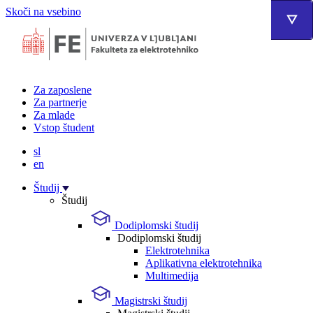
Skoči na vsebino
Za zaposlene
Za partnerje
Za mlade
Vstop študent
sl
en
Študij
Študij
Dodiplomski študij
Dodiplomski študij
Elektrotehnika
Aplikativna elektrotehnika
Multimedija
Magistrski študij