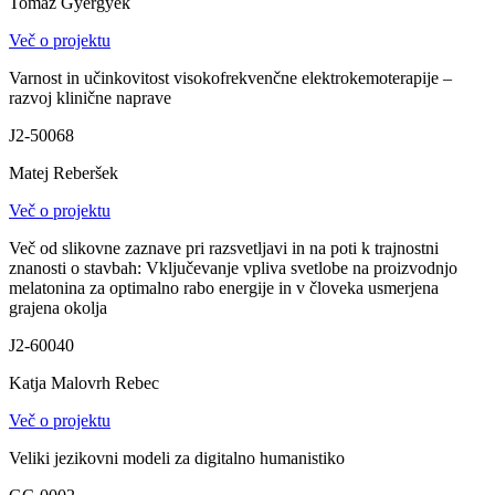
Tomaž Gyergyek
Več o projektu
Varnost in učinkovitost visokofrekvenčne elektrokemoterapije –
razvoj klinične naprave
J2-50068
Matej Reberšek
Več o projektu
Več od slikovne zaznave pri razsvetljavi in na poti k trajnostni
znanosti o stavbah: Vključevanje vpliva svetlobe na proizvodnjo
melatonina za optimalno rabo energije in v človeka usmerjena
grajena okolja
J2-60040
Katja Malovrh Rebec
Več o projektu
Veliki jezikovni modeli za digitalno humanistiko