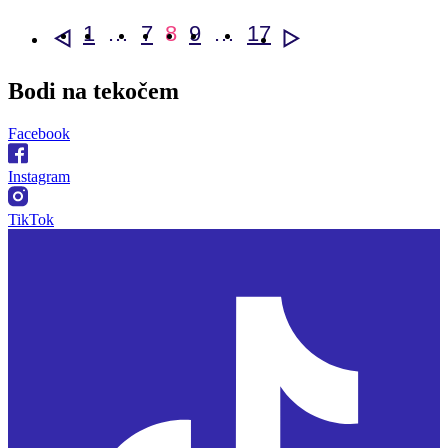
1
…
7
8
9
…
17
<
>
Bodi na
tekočem
Facebook
Instagram
TikTok