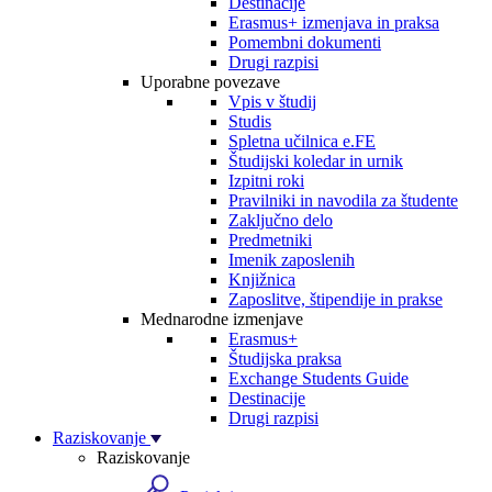
Destinacije
Erasmus+ izmenjava in praksa
Pomembni dokumenti
Drugi razpisi
Uporabne povezave
Vpis v študij
Studis
Spletna učilnica e.FE
Študijski koledar in urnik
Izpitni roki
Pravilniki in navodila za študente
Zaključno delo
Predmetniki
Imenik zaposlenih
Knjižnica
Zaposlitve, štipendije in prakse
Mednarodne izmenjave
Erasmus+
Študijska praksa
Exchange Students Guide
Destinacije
Drugi razpisi
Raziskovanje
Raziskovanje