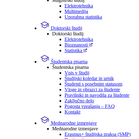
Magistrski študij
Elektrotehnika
Multimedija
Uporabna statistika
Doktorski študij
Doktorski študij
Elektrotehnika
Bioznanosti
Statistika
Študentska pisarna
Študentska pisarna
Vpis v študij
Študijski koledar in urnik
Študenti s posebnim statusom
Vloge in obrazci za študente
Pravilniki in navodila za študente
Zaključno delo
Pogosta vprašanja – FAQ
Kontakt
Mednarodne izmenjave
Mednarodne izmenjave
Erasmus+ študijska praksa (SMP)