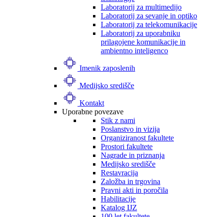
Laboratorij za multimedijo
Laboratorij za sevanje in optiko
Laboratorij za telekomunikacije
Laboratorij za uporabniku
prilagojene komunikacije in
ambientno inteligenco
Imenik zaposlenih
Medijsko središče
Kontakt
Uporabne povezave
Stik z nami
Poslanstvo in vizija
Organiziranost fakultete
Prostori fakultete
Nagrade in priznanja
Medijsko središče
Restavracija
Založba in trgovina
Pravni akti in poročila
Habilitacije
Katalog IJZ
100 let fakultete