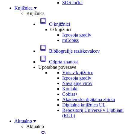
SOS točka
Knjižnica
Knjižnica
O knjižnici
O knjižnici
Izposoja gradiv
mCobiss
Bibliografije raziskovalcev
Odprta znanost
Uporabne povezave
Vpis v knjižnico
Izposoja gradiv
Navajanje virov
Kontakt
Cobiss+
Akademska digitalna zbirka
Digitalna knjižnica UL
Repozitorij Univerze v Ljubljani
(RUL)
Aktualno
Aktualno