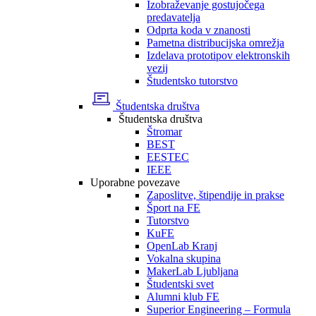
Izobraževanje gostujočega
predavatelja
Odprta koda v znanosti
Pametna distribucijska omrežja
Izdelava prototipov elektronskih
vezij
Študentsko tutorstvo
Študentska društva
Študentska društva
Štromar
BEST
EESTEC
IEEE
Uporabne povezave
Zaposlitve, štipendije in prakse
Šport na FE
Tutorstvo
KuFE
OpenLab Kranj
Vokalna skupina
MakerLab Ljubljana
Študentski svet
Alumni klub FE
Superior Engineering – Formula