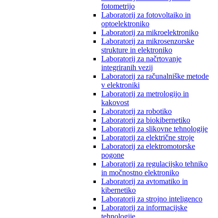
fotometrijo
Laboratorij za fotovoltaiko in
optoelektroniko
Laboratorij za mikroelektroniko
Laboratorij za mikrosenzorske
strukture in elektroniko
Laboratorij za načrtovanje
integriranih vezij
Laboratorij za računalniške metode
v elektroniki
Laboratorij za metrologijo in
kakovost
Laboratorij za robotiko
Laboratorij za biokibernetiko
Laboratorij za slikovne tehnologije
Laboratorij za električne stroje
Laboratorij za elektromotorske
pogone
Laboratorij za regulacijsko tehniko
in močnostno elektroniko
Laboratorij za avtomatiko in
kibernetiko
Laboratorij za strojno inteligenco
Laboratorij za informacijske
tehnologije