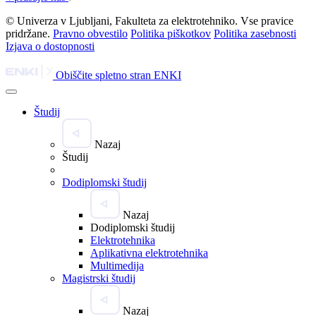
© Univerza v Ljubljani, Fakulteta za elektrotehniko. Vse pravice
pridržane.
Pravno obvestilo
Politika piškotkov
Politika zasebnosti
Izjava o dostopnosti
Obiščite spletno stran ENKI
Študij
Nazaj
Študij
Dodiplomski študij
Nazaj
Dodiplomski študij
Elektrotehnika
Aplikativna elektrotehnika
Multimedija
Magistrski študij
Nazaj