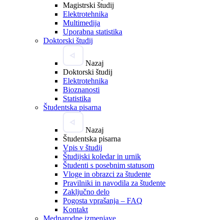
Magistrski študij
Elektrotehnika
Multimedija
Uporabna statistika
Doktorski študij
Nazaj
Doktorski študij
Elektrotehnika
Bioznanosti
Statistika
Študentska pisarna
Nazaj
Študentska pisarna
Vpis v študij
Študijski koledar in urnik
Študenti s posebnim statusom
Vloge in obrazci za študente
Pravilniki in navodila za študente
Zaključno delo
Pogosta vprašanja – FAQ
Kontakt
Mednarodne izmenjave