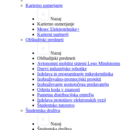
Karierno usmerjanje
Nazaj
Karierno usmerjanje
Mesec Elektrotehnike+
Karierni partnerji
Obštudijski predmeti
Nazaj
Obštudijski predmeti
Avtonomni mobilni sistemi Lego Mindstorms
Dnevi industrijske robotike
Izdelava in programiranje mikrokrmilnika
Izobraževalno-promocijski projekti
Izobraževanje gostujočega predavatelja
Odprta koda v znanosti
Pametna distribucijska omrežja
Izdelava prototipov elektronskih vezij
Študentsko tutorstvo
Študentska društva
Nazaj
Študentska društva