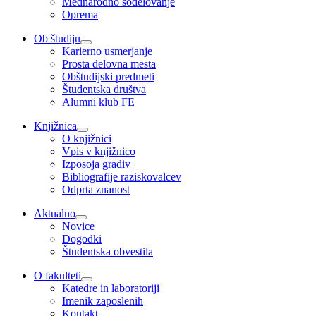
Mednarodno sodelovanje
Oprema
Ob študiju
Karierno usmerjanje
Prosta delovna mesta
Obštudijski predmeti
Študentska društva
Alumni klub FE
Knjižnica
O knjižnici
Vpis v knjižnico
Izposoja gradiv
Bibliografije raziskovalcev
Odprta znanost
Aktualno
Novice
Dogodki
Študentska obvestila
O fakulteti
Katedre in laboratoriji
Imenik zaposlenih
Kontakt