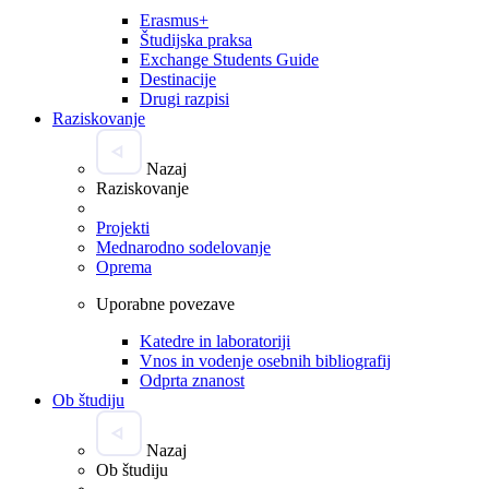
Erasmus+
Študijska praksa
Exchange Students Guide
Destinacije
Drugi razpisi
Raziskovanje
Nazaj
Raziskovanje
Projekti
Mednarodno sodelovanje
Oprema
Uporabne povezave
Katedre in laboratoriji
Vnos in vodenje osebnih bibliografij
Odprta znanost
Ob študiju
Nazaj
Ob študiju