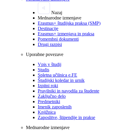
Nazaj
Mednarodne izmenjave
Erasmus+ študijska praksa (SMP)
Destinacije
Erasmus+ izmenjava in praksa
Pomembni dokumenti
Drugi razpisi
Uporabne povezave
Vpis v študij
Studis
Spletna učilnica e.FE
Študijski koledar in urnik
Izpitni roki
Pravilniki in navodila za študente
Zaključno delo
Predmetniki
Imenik zaposlenih
Knjižnica
Zaposlitve, štipendije in prakse
Mednarodne izmenjave