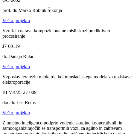
GC-0002
prof. dr. Marko Robnik Šikonja
Več o projektu
Vznik in narava kompozicionalne misli skozi prediktivno
procesiranje
J7-60119
dr. Danaja Rutar
Več o projektu
Vzpostavitev rezin miokarda kot translacijskega modela za raziskave
elektroporacije
BI-VB/25-27-009
doc.dr. Lea Rems
Več o projektu
Z umetno inteligenco podprto vodenje skupine kooperativnih in
samoorganizirajočih se transportnih vozil za agilno in zahtevam
prilagojeno notranjo logistiko v dinamičnem industrijskem okolju