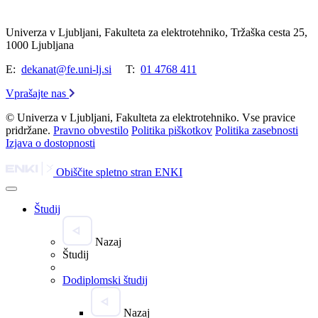
Univerza v Ljubljani, Fakulteta za elektrotehniko, Tržaška cesta 25,
1000 Ljubljana
E:
dekanat@fe.uni-lj.si
T:
01 4768 411
Vprašajte nas
© Univerza v Ljubljani, Fakulteta za elektrotehniko. Vse pravice
pridržane.
Pravno obvestilo
Politika piškotkov
Politika zasebnosti
Izjava o dostopnosti
Obiščite spletno stran ENKI
Študij
Nazaj
Študij
Dodiplomski študij
Nazaj