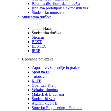
Pametna distribucijska omrežja
Izdelava prototipov elektronskih vezij
Študentsko tutorstvo
Študentska društva
Nazaj
Študentska društva
Štromar
BEST
EESTEC
IEEE
Uporabne povezave
Zaposlitve, štipendije in prakse
Šport na FE
Tutorstvo
KuFE
OpenLab Kranj
Vokalna skupina
MakerLab Ljubljana
Študentski svet
Alumni klub FE
Superior Engineering – Formula