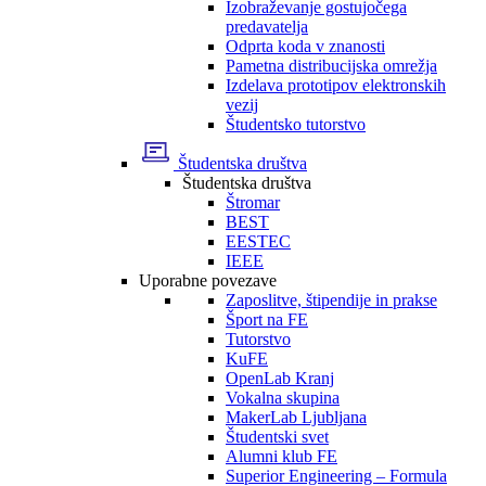
Izobraževanje gostujočega
predavatelja
Odprta koda v znanosti
Pametna distribucijska omrežja
Izdelava prototipov elektronskih
vezij
Študentsko tutorstvo
Študentska društva
Študentska društva
Štromar
BEST
EESTEC
IEEE
Uporabne povezave
Zaposlitve, štipendije in prakse
Šport na FE
Tutorstvo
KuFE
OpenLab Kranj
Vokalna skupina
MakerLab Ljubljana
Študentski svet
Alumni klub FE
Superior Engineering – Formula