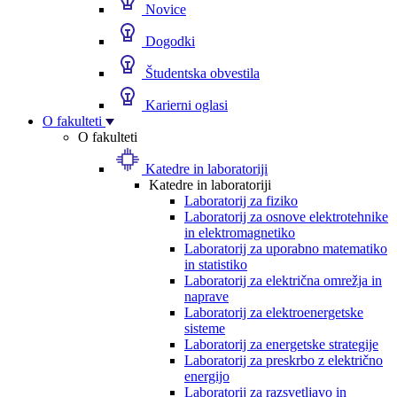
Novice
Dogodki
Študentska obvestila
Karierni oglasi
O fakulteti
O fakulteti
Katedre in laboratoriji
Katedre in laboratoriji
Laboratorij za fiziko
Laboratorij za osnove elektrotehnike
in elektromagnetiko
Laboratorij za uporabno matematiko
in statistiko
Laboratorij za električna omrežja in
naprave
Laboratorij za elektroenergetske
sisteme
Laboratorij za energetske strategije
Laboratorij za preskrbo z električno
energijo
Laboratorij za razsvetljavo in