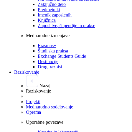
Zaključno delo
Predmetniki
Imenik zaposlenih
Knjižnica
Zaposlitve, štipendije in prakse
Mednarodne izmenjave
Erasmus+
Študijska praksa
Exchange Students Guide
Destinacije
Drugi razpisi
Raziskovanje
Nazaj
Raziskovanje
Projekti
Mednarodno sodelovanje
Oprema
Uporabne povezave