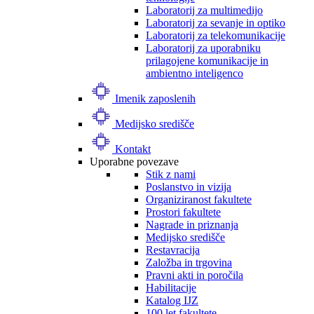
Laboratorij za multimedijo
Laboratorij za sevanje in optiko
Laboratorij za telekomunikacije
Laboratorij za uporabniku
prilagojene komunikacije in
ambientno inteligenco
Imenik zaposlenih
Medijsko središče
Kontakt
Uporabne povezave
Stik z nami
Poslanstvo in vizija
Organiziranost fakultete
Prostori fakultete
Nagrade in priznanja
Medijsko središče
Restavracija
Založba in trgovina
Pravni akti in poročila
Habilitacije
Katalog IJZ
100 let fakultete