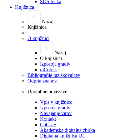
SOS točka
Knjižnica
Nazaj
Knjižnica
O knjižnici
Nazaj
O knjižnici
Izposoja gradiv
mCobiss
Bibliografije raziskovalcev
Odprta znanost
Uporabne povezave
Vpis v knjižnico
Izposoja gradiv
Navajanje virov
Kontakt
Cobiss+
Akademska digitalna zbirka
Digitalna knjižnica UL