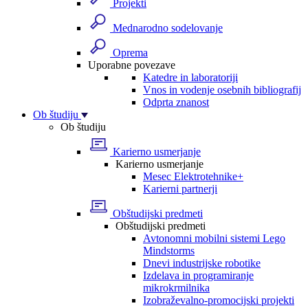
Projekti
Mednarodno sodelovanje
Oprema
Uporabne povezave
Katedre in laboratoriji
Vnos in vodenje osebnih bibliografij
Odprta znanost
Ob študiju
Ob študiju
Karierno usmerjanje
Karierno usmerjanje
Mesec Elektrotehnike+
Karierni partnerji
Obštudijski predmeti
Obštudijski predmeti
Avtonomni mobilni sistemi Lego
Mindstorms
Dnevi industrijske robotike
Izdelava in programiranje
mikrokrmilnika
Izobraževalno-promocijski projekti