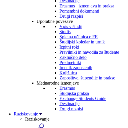
Destinacije
Erasmus+ izmenjava in praksa
Pomembni dokumenti
Drugi razpisi
Uporabne povezave
Vpis v študij
Studis
Spletna učilnica e.FE
Študijski koledar in urnik
Izpitni roki
Pravilniki in navodila za študente
Zaključno delo
Predmetniki
Imenik zaposlenih
Knjižnica
Zaposlitve, štipendije in prakse
Mednarodne izmenjave
Erasmus+
Študijska praksa
Exchange Students Guide
Destinacije
Drugi razpisi
Raziskovanje
Raziskovanje