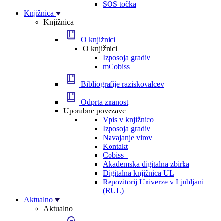
SOS točka
Knjižnica
Knjižnica
O knjižnici
O knjižnici
Izposoja gradiv
mCobiss
Bibliografije raziskovalcev
Odprta znanost
Uporabne povezave
Vpis v knjižnico
Izposoja gradiv
Navajanje virov
Kontakt
Cobiss+
Akademska digitalna zbirka
Digitalna knjižnica UL
Repozitorij Univerze v Ljubljani
(RUL)
Aktualno
Aktualno