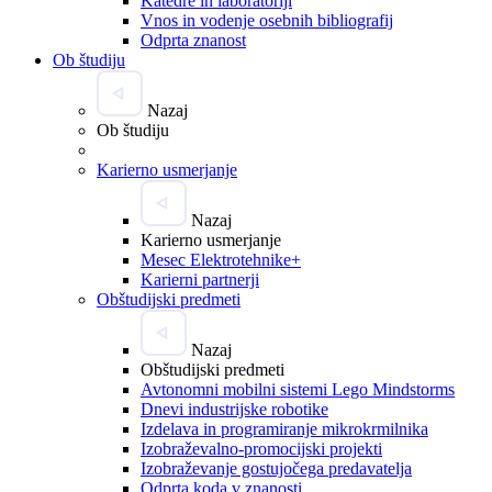
Katedre in laboratoriji
Vnos in vodenje osebnih bibliografij
Odprta znanost
Ob študiju
Nazaj
Ob študiju
Karierno usmerjanje
Nazaj
Karierno usmerjanje
Mesec Elektrotehnike+
Karierni partnerji
Obštudijski predmeti
Nazaj
Obštudijski predmeti
Avtonomni mobilni sistemi Lego Mindstorms
Dnevi industrijske robotike
Izdelava in programiranje mikrokrmilnika
Izobraževalno-promocijski projekti
Izobraževanje gostujočega predavatelja
Odprta koda v znanosti