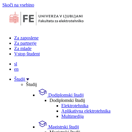
Skoči na vsebino
Za zaposlene
Za partnerje
Za mlade
Vstop študent
sl
en
Študij
Študij
Dodiplomski študij
Dodiplomski študij
Elektrotehnika
Aplikativna elektrotehnika
Multimedija
Magistrski študij