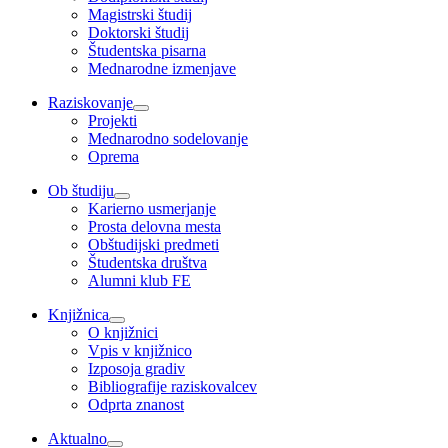
Magistrski študij
Doktorski študij
Študentska pisarna
Mednarodne izmenjave
Raziskovanje
Projekti
Mednarodno sodelovanje
Oprema
Ob študiju
Karierno usmerjanje
Prosta delovna mesta
Obštudijski predmeti
Študentska društva
Alumni klub FE
Knjižnica
O knjižnici
Vpis v knjižnico
Izposoja gradiv
Bibliografije raziskovalcev
Odprta znanost
Aktualno