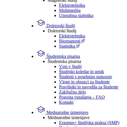
Magistrski študij
Elektrotehnika
Multimedija
Uporabna statistika
Doktorski študij
Doktorski študij
Elektrotehnika
Bioznanosti
Statistika
Študentska pisarna
Študentska pisarna
Vpis v študij
Študijski koledar in urnik
Študenti s posebnim statusom
Vloge in obrazci za študente
Pravilniki in navodila za študente
Zaključno delo
Pogosta vprašanja – FAQ
Kontakt
Mednarodne izmenjave
Mednarodne izmenjave
Erasmus+ študijska praksa (SMP)