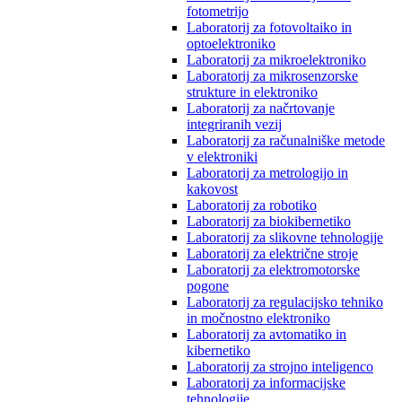
fotometrijo
Laboratorij za fotovoltaiko in
optoelektroniko
Laboratorij za mikroelektroniko
Laboratorij za mikrosenzorske
strukture in elektroniko
Laboratorij za načrtovanje
integriranih vezij
Laboratorij za računalniške metode
v elektroniki
Laboratorij za metrologijo in
kakovost
Laboratorij za robotiko
Laboratorij za biokibernetiko
Laboratorij za slikovne tehnologije
Laboratorij za električne stroje
Laboratorij za elektromotorske
pogone
Laboratorij za regulacijsko tehniko
in močnostno elektroniko
Laboratorij za avtomatiko in
kibernetiko
Laboratorij za strojno inteligenco
Laboratorij za informacijske
tehnologije