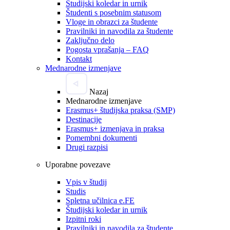
Študijski koledar in urnik
Študenti s posebnim statusom
Vloge in obrazci za študente
Pravilniki in navodila za študente
Zaključno delo
Pogosta vprašanja – FAQ
Kontakt
Mednarodne izmenjave
Nazaj
Mednarodne izmenjave
Erasmus+ študijska praksa (SMP)
Destinacije
Erasmus+ izmenjava in praksa
Pomembni dokumenti
Drugi razpisi
Uporabne povezave
Vpis v študij
Studis
Spletna učilnica e.FE
Študijski koledar in urnik
Izpitni roki
Pravilniki in navodila za študente