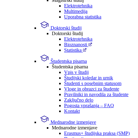
Magistrski študij
Elektrotehnika
Multimedija
Uporabna statistika
Doktorski študij
Doktorski študij
Elektrotehnika
Bioznanosti
Statistika
Študentska pisarna
Študentska pisarna
Vpis v študij
Študijski koledar in urnik
Študenti s posebnim statusom
Vloge in obrazci za študente
Pravilniki in navodila za študente
Zaključno delo
Pogosta vprašanja – FAQ
Kontakt
Mednarodne izmenjave
Mednarodne izmenjave
Erasmus+ študijska praksa (SMP)