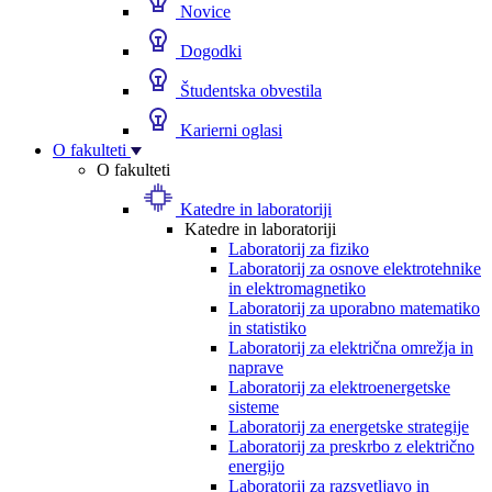
Novice
Dogodki
Študentska obvestila
Karierni oglasi
O fakulteti
O fakulteti
Katedre in laboratoriji
Katedre in laboratoriji
Laboratorij za fiziko
Laboratorij za osnove elektrotehnike
in elektromagnetiko
Laboratorij za uporabno matematiko
in statistiko
Laboratorij za električna omrežja in
naprave
Laboratorij za elektroenergetske
sisteme
Laboratorij za energetske strategije
Laboratorij za preskrbo z električno
energijo
Laboratorij za razsvetljavo in