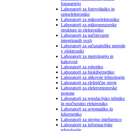
fotometrijo
Laboratorij za fotovoltaiko in
optoelektroniko
Laboratorij za mikroelektroniko
Laboratorij za mikrosenzorske
strukture in elektroniko
Laboratorij za načrtovanje
integriranih vezij
Laboratorij za računalniške metode
v elektroniki
Laboratorij za metrologijo in
kakovost
Laboratorij za robotiko
Laboratorij za biokibernetiko
Laboratorij za slikovne tehnologije
Laboratorij za električne stroje
Laboratorij za elektromotorske
pogone
Laboratorij za regulacijsko tehniko
in močnostno elektroniko
Laboratorij za avtomatiko in
kibernetiko
Laboratorij za strojno inteligenco
Laboratorij za informacijske
tehnologije