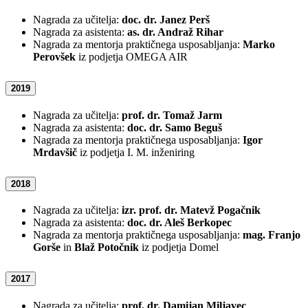
Nagrada za učitelja:
doc. dr. Janez Perš
Nagrada za asistenta:
as. dr. Andraž Rihar
Nagrada za mentorja praktičnega usposabljanja:
Marko
Perovšek
iz podjetja OMEGA AIR
2019
Nagrada za učitelja:
prof. dr. Tomaž Jarm
Nagrada za asistenta:
doc. dr. Samo Beguš
Nagrada za mentorja praktičnega usposabljanja:
Igor
Mrdavšič
iz podjetja I. M. inženiring
2018
Nagrada za učitelja:
izr. prof. dr. Matevž Pogačnik
Nagrada za asistenta:
doc. dr. Aleš Berkopec
Nagrada za mentorja praktičnega usposabljanja:
mag. Franjo
Gorše
in
Blaž Potočnik
iz podjetja Domel
2017
Nagrada za učitelja:
prof. dr. Damijan Miljavec