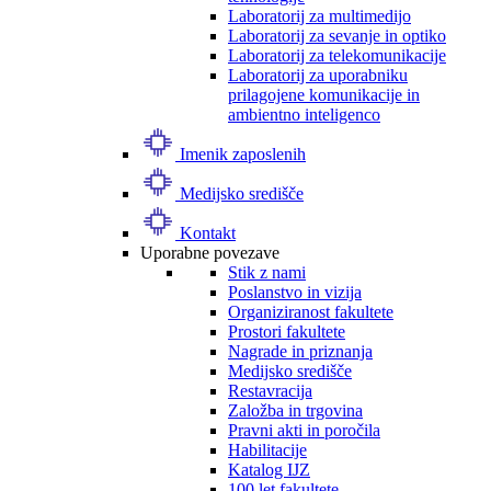
Laboratorij za multimedijo
Laboratorij za sevanje in optiko
Laboratorij za telekomunikacije
Laboratorij za uporabniku
prilagojene komunikacije in
ambientno inteligenco
Imenik zaposlenih
Medijsko središče
Kontakt
Uporabne povezave
Stik z nami
Poslanstvo in vizija
Organiziranost fakultete
Prostori fakultete
Nagrade in priznanja
Medijsko središče
Restavracija
Založba in trgovina
Pravni akti in poročila
Habilitacije
Katalog IJZ
100 let fakultete