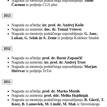
Nagrada za mentorja praktičnega usposabljanja:
Samo
Čarman
iz podjetja CGS plus
2013
Nagrada za učitelja:
izr. prof. dr. Andrej Košir
Nagrada za asistenta:
doc. dr. Tomaž Vrtovec
Nagrada za mentorja praktičnega usposabljanja:
G. Janc,
Lukan, G. Selak in A. Zeme
iz podjetja Kolektor Sinabit
2012
Nagrada za učitelja:
prof. dr. Borut Zupančič
Nagrada za asistenta:
izr. prof. dr. Andrej Trost
Nagrada za mentorja praktičnega usposabljanja:
Marjan
Hočevar
iz podjetja TeTol
2011
Nagrada za učitelja:
prof. dr. Marko Munih
Nagrada za asistenta:
prof. ddr. Melita Hajdinjak
Nagrada za mentorja praktičnega usposabljanja:
B. Glavič, T.
Knez, B. Lamovšek, M. Lindič, M. Mak
iz Slovenskega