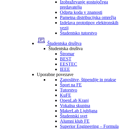
Izobraževanje gostujočega
predavatelja
Odprta koda v znanosti
Pametna distribucijska omrežja
Izdelava prototipov elektronskih
vezij
Študentsko tutorstvo
Študentska društva
Študentska društva
Štromar
BEST
EESTEC
IEEE
Uporabne povezave
Zaposlitve, štipendije in prakse
Šport na FE
Tutorstvo
KuFE
OpenLab Kranj
Vokalna skupina
MakerLab Ljubljana
Študentski svet
Alumni klub FE
Superior Engineering – Formula