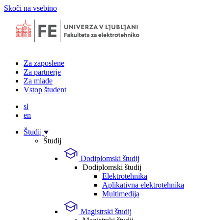
Skoči na vsebino
Za zaposlene
Za partnerje
Za mlade
Vstop študent
sl
en
Študij
Študij
Dodiplomski študij
Dodiplomski študij
Elektrotehnika
Aplikativna elektrotehnika
Multimedija
Magistrski študij