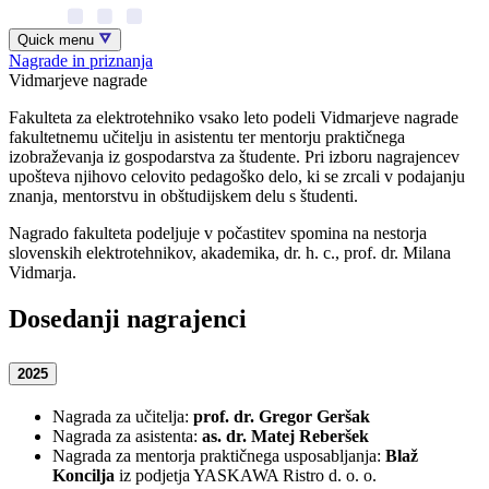
Quick menu
Nagrade in priznanja
Vidmarjeve nagrade
Fakulteta za elektrotehniko vsako leto podeli Vidmarjeve nagrade
fakultetnemu učitelju in asistentu ter mentorju praktičnega
izobraževanja iz gospodarstva za študente. Pri izboru nagrajencev
upošteva njihovo celovito pedagoško delo, ki se zrcali v podajanju
znanja, mentorstvu in obštudijskem delu s študenti.
Nagrado fakulteta podeljuje v počastitev spomina na nestorja
slovenskih elektrotehnikov, akademika, dr. h. c., prof. dr. Milana
Vidmarja.
Dosedanji nagrajenci
2025
Nagrada za učitelja:
prof. dr. Gregor Geršak
Nagrada za asistenta:
as. dr. Matej Reberšek
Nagrada za mentorja praktičnega usposabljanja:
Blaž
Koncilja
iz podjetja YASKAWA Ristro d. o. o.