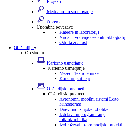
Projekti
Mednarodno sodelovanje
Oprema
Uporabne povezave
Katedre in laboratoriji
Vnos in vodenje osebnih bibliografij
Odprta znanost
Ob študiju
Ob študiju
Karierno usmerjanje
Karierno usmerjanje
Mesec Elektrotehnike+
Karierni partnerji
Obštudijski predmeti
Obštudijski predmeti
Avtonomni mobilni sistemi Lego
Mindstorms
Dnevi industrijske robotike
Izdelava in programiranje
mikrokrmilnika
Izobraževalno-promocijski projekti