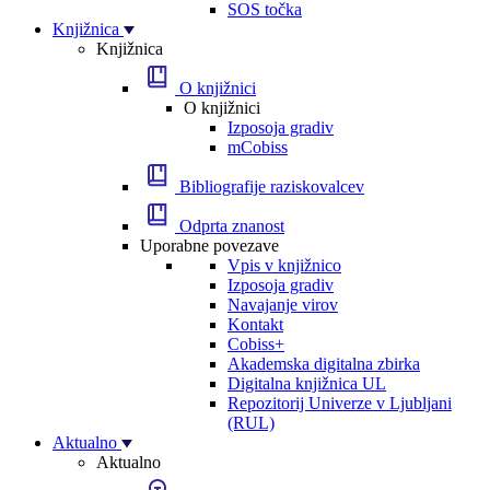
SOS točka
Knjižnica
Knjižnica
O knjižnici
O knjižnici
Izposoja gradiv
mCobiss
Bibliografije raziskovalcev
Odprta znanost
Uporabne povezave
Vpis v knjižnico
Izposoja gradiv
Navajanje virov
Kontakt
Cobiss+
Akademska digitalna zbirka
Digitalna knjižnica UL
Repozitorij Univerze v Ljubljani
(RUL)
Aktualno
Aktualno