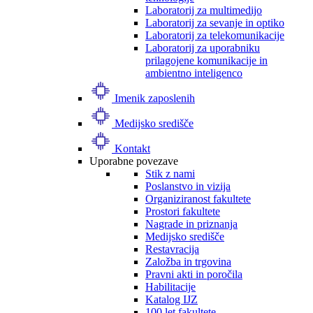
Laboratorij za multimedijo
Laboratorij za sevanje in optiko
Laboratorij za telekomunikacije
Laboratorij za uporabniku
prilagojene komunikacije in
ambientno inteligenco
Imenik zaposlenih
Medijsko središče
Kontakt
Uporabne povezave
Stik z nami
Poslanstvo in vizija
Organiziranost fakultete
Prostori fakultete
Nagrade in priznanja
Medijsko središče
Restavracija
Založba in trgovina
Pravni akti in poročila
Habilitacije
Katalog IJZ
100 let fakultete