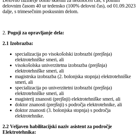
Delovno razmerje bomo sklenili za nedoločen čas, s polnim
delovnim časom 40 ur tedensko (100% delovni čas), od 01.09.2023
dalje, s trimesečnim poskusnim delom.
Pogoji za opravljanje dela:
2.1 Izobrazba:
specializacija po visokošolski izobrazbi (prejšnja)
elektrotehniške smeri, ali
visokošolska univerzitetna izobrazba (prejšnja)
elektrotehniške smeri, ali
magistrska izobrazba (2. bolonjska stopnja) elektrotehniške
smeri, ali
specializacija po univerzitetni izobrazbi (prejšnja)
elektrotehniške smeri, ali
magisterij znanosti (prejšnji) elektrotehniške smeri, ali
doktor znanosti (prejšnji) s področja elektrotehnike, ali
doktor znanosti (3. bolonjska stopnja) s področja
elektrotehnike.
2.2 Veljaven habilitacijski naziv asistent za področje
Elektrotehnika: