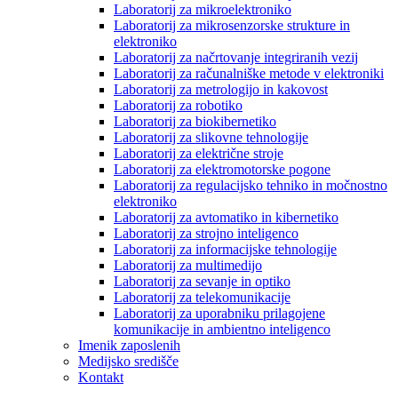
Laboratorij za mikroelektroniko
Laboratorij za mikrosenzorske strukture in
elektroniko
Laboratorij za načrtovanje integriranih vezij
Laboratorij za računalniške metode v elektroniki
Laboratorij za metrologijo in kakovost
Laboratorij za robotiko
Laboratorij za biokibernetiko
Laboratorij za slikovne tehnologije
Laboratorij za električne stroje
Laboratorij za elektromotorske pogone
Laboratorij za regulacijsko tehniko in močnostno
elektroniko
Laboratorij za avtomatiko in kibernetiko
Laboratorij za strojno inteligenco
Laboratorij za informacijske tehnologije
Laboratorij za multimedijo
Laboratorij za sevanje in optiko
Laboratorij za telekomunikacije
Laboratorij za uporabniku prilagojene
komunikacije in ambientno inteligenco
Imenik zaposlenih
Medijsko središče
Kontakt