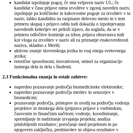
kandidat izpolnjuje pogoj, če ima veljaven naziv UL; če
kandidat v času prijave nima izvolitve v zgoraj naveden naziv,
izpolnjuje pa količinske in kakovostne pogoje za izvolitev v ta
naziv, lahko kandidira na razpisano delovno mesto in v tem
primeru skupaj s prijavo odda tudi dokazila o izpolnjevanju
navedenih kriterijev ter priloži izjavo, da soglaša, da se v
primeru odločitve komisije za izbor, prijava obravnava tudi
kot vloga za izvolitev v naziv ali za priznanje enakovrednosti
naziva, skladno z Merili;
aktivno znanje slovenskega jezika in vsaj enega svetovnega
jezika;
retorične sposobnosti, inovativnost, smisel za organizacijo
lastnega dela in dela s študenti.
2.3 Funkcionalna znanja in ostale zahteve:
napredno poznavanje področja biomedicinske elektronike;
napredno poznavanje področja meritev in senzorjev v
biomedicini;
poznavanje področja, pristopov in orodij na področju vodenja
projektov in timskega dela (priprava prijave z vsebinskim,
časovnim in finančnim načrtom; vodenje, koordiniranje,
spremljanje in nadziranje izvajanja projekta; analiza
pridobljenih rezultatov; poročanje med projektom in po
njegovem zaključku, predstavitev in objava rezultatov v