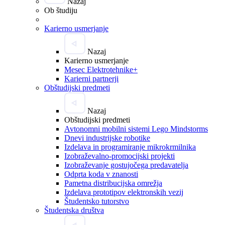
Nazaj
Ob študiju
Karierno usmerjanje
Nazaj
Karierno usmerjanje
Mesec Elektrotehnike+
Karierni partnerji
Obštudijski predmeti
Nazaj
Obštudijski predmeti
Avtonomni mobilni sistemi Lego Mindstorms
Dnevi industrijske robotike
Izdelava in programiranje mikrokrmilnika
Izobraževalno-promocijski projekti
Izobraževanje gostujočega predavatelja
Odprta koda v znanosti
Pametna distribucijska omrežja
Izdelava prototipov elektronskih vezij
Študentsko tutorstvo
Študentska društva