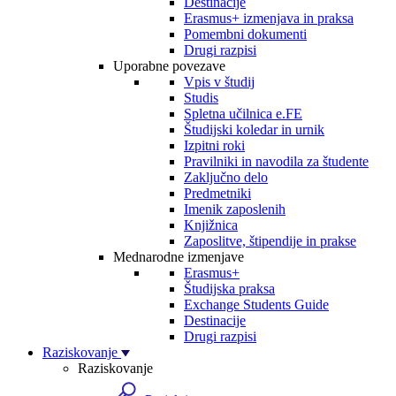
Destinacije
Erasmus+ izmenjava in praksa
Pomembni dokumenti
Drugi razpisi
Uporabne povezave
Vpis v študij
Studis
Spletna učilnica e.FE
Študijski koledar in urnik
Izpitni roki
Pravilniki in navodila za študente
Zaključno delo
Predmetniki
Imenik zaposlenih
Knjižnica
Zaposlitve, štipendije in prakse
Mednarodne izmenjave
Erasmus+
Študijska praksa
Exchange Students Guide
Destinacije
Drugi razpisi
Raziskovanje
Raziskovanje