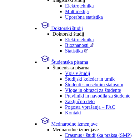
Magistrski študij
Elektrotehnika
Multimedija
Uporabna statistika
Doktorski študij
Doktorski študij
Elektrotehnika
Bioznanosti
Statistika
Študentska pisarna
Študentska pisarna
Vpis v študij
Študijski koledar in urnik
Študenti s posebnim statusom
Vloge in obrazci za študente
Pravilniki in navodila za študente
Zaključno delo
Pogosta vprašanja – FAQ
Kontakt
Mednarodne izmenjave
Mednarodne izmenjave
Erasmus+ študijska praksa (SMP)