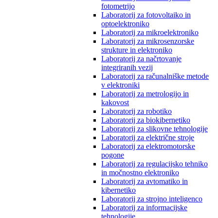
fotometrijo
Laboratorij za fotovoltaiko in
optoelektroniko
Laboratorij za mikroelektroniko
Laboratorij za mikrosenzorske
strukture in elektroniko
Laboratorij za načrtovanje
integriranih vezij
Laboratorij za računalniške metode
v elektroniki
Laboratorij za metrologijo in
kakovost
Laboratorij za robotiko
Laboratorij za biokibernetiko
Laboratorij za slikovne tehnologije
Laboratorij za električne stroje
Laboratorij za elektromotorske
pogone
Laboratorij za regulacijsko tehniko
in močnostno elektroniko
Laboratorij za avtomatiko in
kibernetiko
Laboratorij za strojno inteligenco
Laboratorij za informacijske
tehnologije