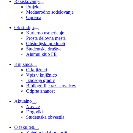
Raziskovanje
Projekti
Mednarodno sodelovanje
Oprema
Ob študiju
Karierno usmerjanje
Prosta delovna mesta
Obštudijski predmeti
Študentska društva
Alumni klub FE
Knjižnica
O knjižnici
Vpis v knjižnico
Izposoja gradiv
Bibliografije raziskovalcev
Odprta znanost
Aktualno
Novice
Dogodki
Študentska obvestila
O fakulteti
Katedre in laboratoriji