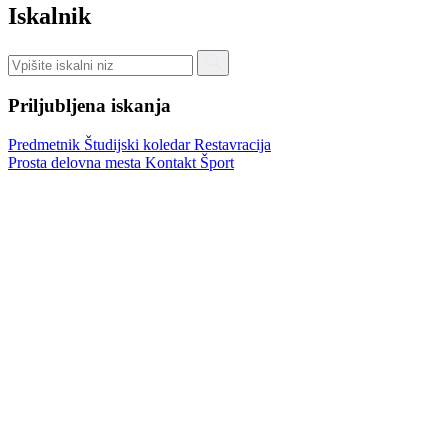
Iskalnik
Priljubljena iskanja
Predmetnik
Študijski koledar
Restavracija
Prosta delovna mesta
Kontakt
Šport