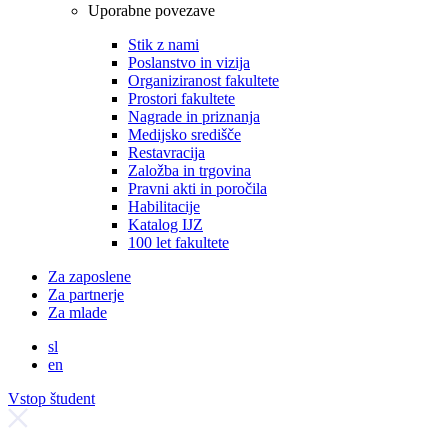
Uporabne povezave
Stik z nami
Poslanstvo in vizija
Organiziranost fakultete
Prostori fakultete
Nagrade in priznanja
Medijsko središče
Restavracija
Založba in trgovina
Pravni akti in poročila
Habilitacije
Katalog IJZ
100 let fakultete
Za zaposlene
Za partnerje
Za mlade
sl
en
Vstop študent