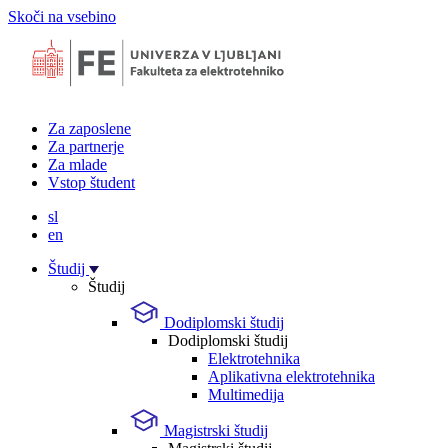
Skoči na vsebino
Za zaposlene
Za partnerje
Za mlade
Vstop študent
sl
en
Študij
Študij
Dodiplomski študij
Dodiplomski študij
Elektrotehnika
Aplikativna elektrotehnika
Multimedija
Magistrski študij