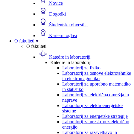
Novice
Dogodki
Študentska obvestila
Karierni oglasi
O fakulteti
O fakulteti
Katedre in laboratoriji
Katedre in laboratoriji
Laboratorij za fiziko
Laboratorij za osnove elektrotehnike
in elektromagnetiko
Laboratorij za uporabno matematiko
in statistiko
Laboratorij za električna omrežja in
naprave
Laboratorij za elektroenergetske
sisteme
Laboratorij za energetske strategije
Laboratorij za preskrbo z električno
energijo
Laboratorij za razsvetljavo in