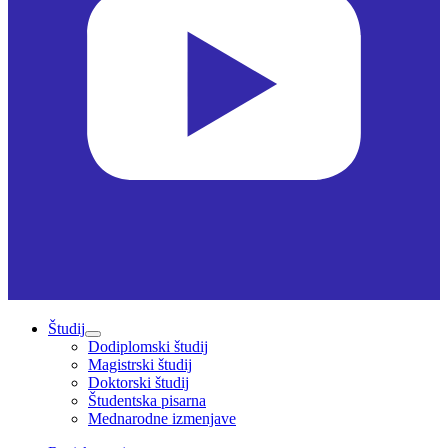
Študij
Dodiplomski študij
Magistrski študij
Doktorski študij
Študentska pisarna
Mednarodne izmenjave