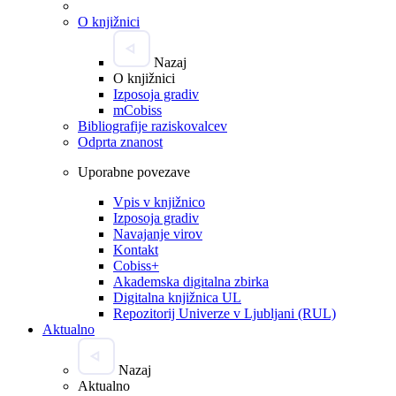
O knjižnici
Nazaj
O knjižnici
Izposoja gradiv
mCobiss
Bibliografije raziskovalcev
Odprta znanost
Uporabne povezave
Vpis v knjižnico
Izposoja gradiv
Navajanje virov
Kontakt
Cobiss+
Akademska digitalna zbirka
Digitalna knjižnica UL
Repozitorij Univerze v Ljubljani (RUL)
Aktualno
Nazaj
Aktualno