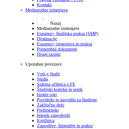
Kontakt
Mednarodne izmenjave
Nazaj
Mednarodne izmenjave
Erasmus+ študijska praksa (SMP)
Destinacije
Erasmus+ izmenjava in praksa
Pomembni dokumenti
Drugi razpisi
Uporabne povezave
Vpis v študij
Studis
Spletna učilnica e.FE
Študijski koledar in urnik
Izpitni roki
Pravilniki in navodila za študente
Zaključno delo
Predmetniki
Imenik zaposlenih
Knjižnica
Zaposlitve, štipendije in prakse