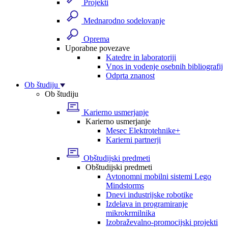
Projekti
Mednarodno sodelovanje
Oprema
Uporabne povezave
Katedre in laboratoriji
Vnos in vodenje osebnih bibliografij
Odprta znanost
Ob študiju
Ob študiju
Karierno usmerjanje
Karierno usmerjanje
Mesec Elektrotehnike+
Karierni partnerji
Obštudijski predmeti
Obštudijski predmeti
Avtonomni mobilni sistemi Lego
Mindstorms
Dnevi industrijske robotike
Izdelava in programiranje
mikrokrmilnika
Izobraževalno-promocijski projekti