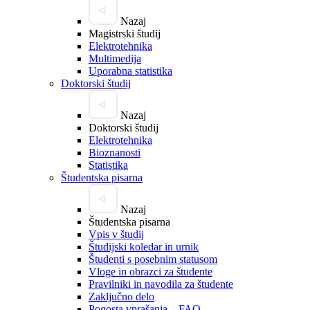
Nazaj
Magistrski študij
Elektrotehnika
Multimedija
Uporabna statistika
Doktorski študij
Nazaj
Doktorski študij
Elektrotehnika
Bioznanosti
Statistika
Študentska pisarna
Nazaj
Študentska pisarna
Vpis v študij
Študijski koledar in urnik
Študenti s posebnim statusom
Vloge in obrazci za študente
Pravilniki in navodila za študente
Zaključno delo
Pogosta vprašanja – FAQ