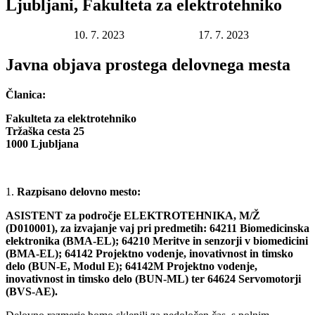
Ljubljani, Fakulteta za elektrotehniko
Datum objave:
10. 7. 2023
Rok za prijavo:
17. 7. 2023
Javna objava prostega delovnega mesta
Članica:
Fakulteta za elektrotehniko
Tržaška cesta 25
1000 Ljubljana
Razpisano delovno mesto:
ASISTENT za področje ELEKTROTEHNIKA, M/Ž
(D010001), za izvajanje vaj pri predmetih: 64211 Biomedicinska
elektronika (BMA-EL); 64210 Meritve in senzorji v biomedicini
(BMA‑EL); 64142 Projektno vodenje, inovativnost in timsko
delo (BUN‑E, Modul E); 64142M Projektno vodenje,
inovativnost in timsko delo (BUN‑ML) ter
64624 Servomotorji
(BVS-AE).