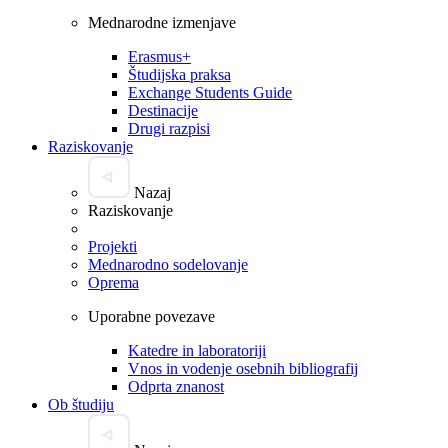
Mednarodne izmenjave
Erasmus+
Študijska praksa
Exchange Students Guide
Destinacije
Drugi razpisi
Raziskovanje
Nazaj
Raziskovanje
Projekti
Mednarodno sodelovanje
Oprema
Uporabne povezave
Katedre in laboratoriji
Vnos in vodenje osebnih bibliografij
Odprta znanost
Ob študiju