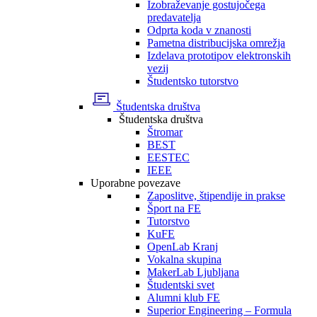
Izobraževanje gostujočega
predavatelja
Odprta koda v znanosti
Pametna distribucijska omrežja
Izdelava prototipov elektronskih
vezij
Študentsko tutorstvo
Študentska društva
Študentska društva
Štromar
BEST
EESTEC
IEEE
Uporabne povezave
Zaposlitve, štipendije in prakse
Šport na FE
Tutorstvo
KuFE
OpenLab Kranj
Vokalna skupina
MakerLab Ljubljana
Študentski svet
Alumni klub FE
Superior Engineering – Formula