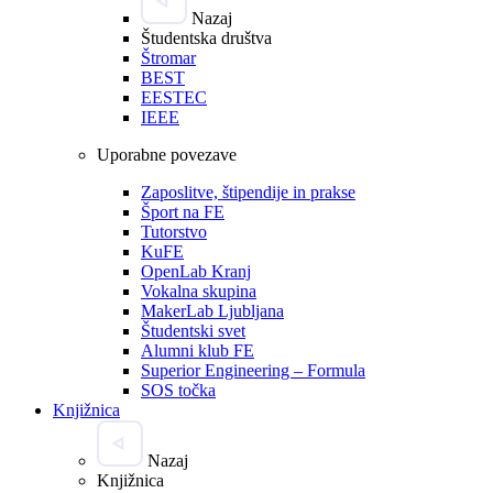
Nazaj
Študentska društva
Štromar
BEST
EESTEC
IEEE
Uporabne povezave
Zaposlitve, štipendije in prakse
Šport na FE
Tutorstvo
KuFE
OpenLab Kranj
Vokalna skupina
MakerLab Ljubljana
Študentski svet
Alumni klub FE
Superior Engineering – Formula
SOS točka
Knjižnica
Nazaj
Knjižnica