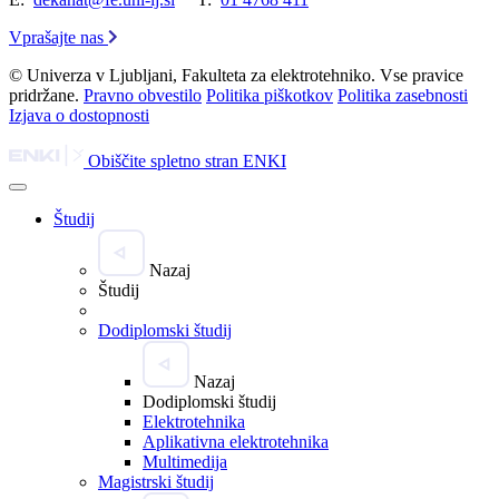
Vprašajte nas
© Univerza v Ljubljani, Fakulteta za elektrotehniko. Vse pravice
pridržane.
Pravno obvestilo
Politika piškotkov
Politika zasebnosti
Izjava o dostopnosti
Obiščite spletno stran ENKI
Študij
Nazaj
Študij
Dodiplomski študij
Nazaj
Dodiplomski študij
Elektrotehnika
Aplikativna elektrotehnika
Multimedija
Magistrski študij