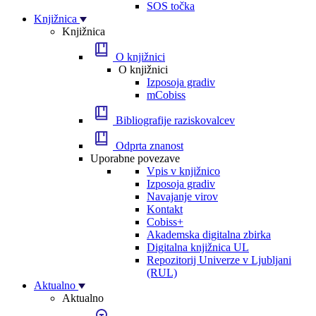
SOS točka
Knjižnica
Knjižnica
O knjižnici
O knjižnici
Izposoja gradiv
mCobiss
Bibliografije raziskovalcev
Odprta znanost
Uporabne povezave
Vpis v knjižnico
Izposoja gradiv
Navajanje virov
Kontakt
Cobiss+
Akademska digitalna zbirka
Digitalna knjižnica UL
Repozitorij Univerze v Ljubljani
(RUL)
Aktualno
Aktualno