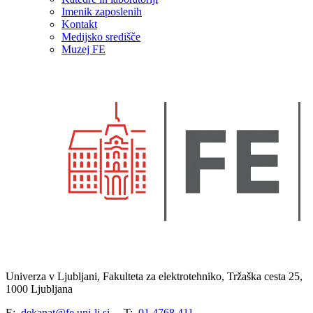
Imenik zaposlenih
Kontakt
Medijsko središče
Muzej FE
Univerza v Ljubljani, Fakulteta za elektrotehniko, Tržaška cesta 25,
1000 Ljubljana
E:
dekanat@fe.uni-lj.si
T:
01 4768 411