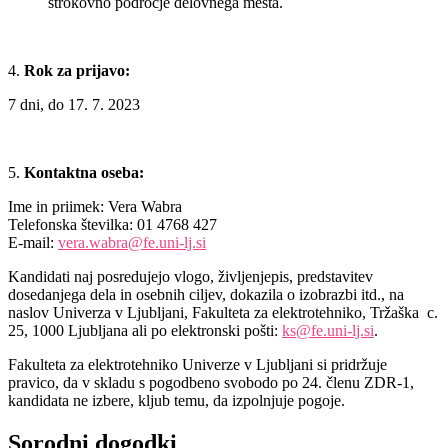
strokovno področje delovnega mesta.
Rok za prijavo:
7 dni, do 17. 7. 2023
Kontaktna oseba:
Ime in priimek: Vera Wabra
Telefonska številka: 01 4768 427
E-mail:
vera.wabra@fe.uni-lj.si
Kandidati naj posredujejo vlogo, življenjepis, predstavitev
dosedanjega dela in osebnih ciljev, dokazila o izobrazbi itd., na
naslov Univerza v Ljubljani, Fakulteta za elektrotehniko, Tržaška c.
25, 1000 Ljubljana ali po elektronski pošti:
ks@fe.uni-lj.si
.
Fakulteta za elektrotehniko Univerze v Ljubljani si pridržuje
pravico, da v skladu s pogodbeno svobodo po 24. členu ZDR-1,
kandidata ne izbere, kljub temu, da izpolnjuje pogoje.
Sorodni
dogodki