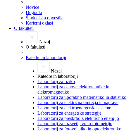
Novice
Dogodki
Študentska obvestila
Karierni oglasi
O fakulteti
Nazaj
O fakulteti
Katedre in laboratoriji
Nazaj
Katedre in laboratoriji
Laboratorij za fiziko
Laboratorij za osnove elektrotehnike in
elektromagnetiko
Laboratorij za uporabno matematiko in statistiko
Laboratorij za električna omrežja in naprave
Laboratorij za elektroenergetske sisteme
Laboratorij za energetske strategije
Laboratorij za preskrbo z električno energijo
Laboratorij za razsvetljavo in fotometrijo
Laboratorij za fotovoltaiko in optoelektroniko