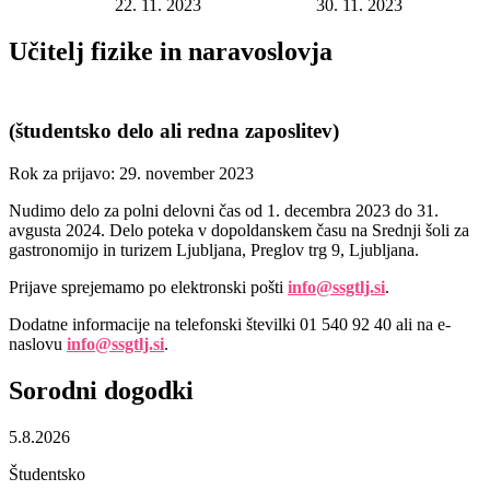
Datum objave:
22. 11. 2023
Rok za prijavo:
30. 11. 2023
Učitelj fizike in naravoslovja
(študentsko delo ali redna zaposlitev)
Rok za prijavo: 29. november 2023
Nudimo delo za polni delovni čas od 1. decembra 2023 do 31.
avgusta 2024. Delo poteka v dopoldanskem času na Srednji šoli za
gastronomijo in turizem Ljubljana, Preglov trg 9, Ljubljana.
Prijave sprejemamo po elektronski pošti
info@ssgtlj.si
.
Dodatne informacije na telefonski številki 01 540 92 40 ali na e-
naslovu
info@ssgtlj.si
.
Sorodni
dogodki
5.8.2026
Študentsko