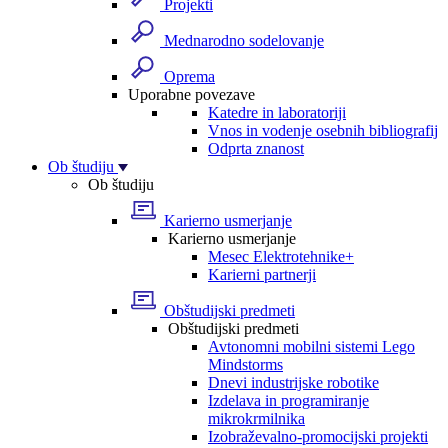
Projekti
Mednarodno sodelovanje
Oprema
Uporabne povezave
Katedre in laboratoriji
Vnos in vodenje osebnih bibliografij
Odprta znanost
Ob študiju
Ob študiju
Karierno usmerjanje
Karierno usmerjanje
Mesec Elektrotehnike+
Karierni partnerji
Obštudijski predmeti
Obštudijski predmeti
Avtonomni mobilni sistemi Lego
Mindstorms
Dnevi industrijske robotike
Izdelava in programiranje
mikrokrmilnika
Izobraževalno-promocijski projekti