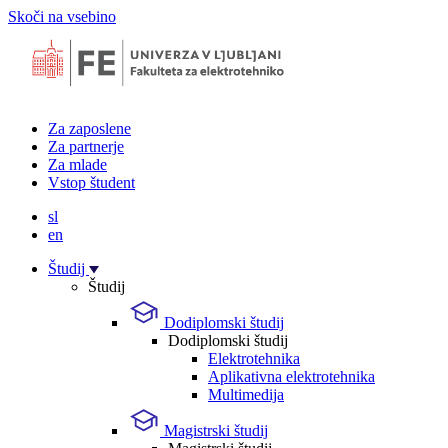
Skoči na vsebino
Za zaposlene
Za partnerje
Za mlade
Vstop študent
sl
en
Študij
Študij
Dodiplomski študij
Dodiplomski študij
Elektrotehnika
Aplikativna elektrotehnika
Multimedija
Magistrski študij