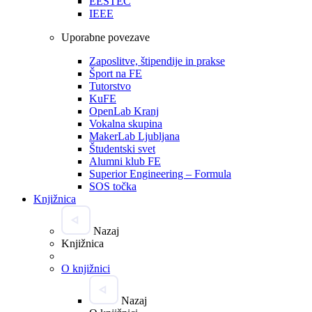
EESTEC
IEEE
Uporabne povezave
Zaposlitve, štipendije in prakse
Šport na FE
Tutorstvo
KuFE
OpenLab Kranj
Vokalna skupina
MakerLab Ljubljana
Študentski svet
Alumni klub FE
Superior Engineering – Formula
SOS točka
Knjižnica
Nazaj
Knjižnica
O knjižnici
Nazaj