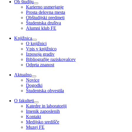
Ob študiju
Karierno usmerjanje
Prosta delovna mesta
Obštudijski predmeti
Študentska društva
Alumni klub FE
Knjižnica
O knjižnici
Vpis v knjižnico
Izposoja gradiv
Bibliografije raziskovalcev
Odprta znanost
Aktualno
Novice
Dogodki
Študentska obvestila
O fakulteti
Katedre in laboratoriji
Imenik zaposlenih
Kontakt
Medijsko središče
Muzej FE