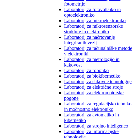
fotometrijo
Laboratorij za fotovoltaiko in
optoelektroniko
Laboratorij za mikroelektroniko
Laboratorij za mikrosenzorske
strukture in elektroniko
Laboratorij za načrtovanje
integriranih vezij
Laboratorij za računalniške metode
v elektroniki
Laboratorij za metrologijo in
kakovost
Laboratorij za robotiko
Laboratorij za biokibernetiko
Laboratorij za slikovne tehnologije
Laboratorij za električne stroje
Laboratorij za elektromotorske
pogone
Laboratorij za regulacijsko tehniko
in močnostno elektroniko
Laboratorij za avtomatiko in
kibernetiko
Laboratorij za strojno inteligenco
Laboratorij za informacijske
tehnologije