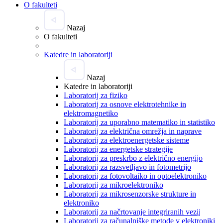
O fakulteti
Nazaj
O fakulteti
Katedre in laboratoriji
Nazaj
Katedre in laboratoriji
Laboratorij za fiziko
Laboratorij za osnove elektrotehnike in
elektromagnetiko
Laboratorij za uporabno matematiko in statistiko
Laboratorij za električna omrežja in naprave
Laboratorij za elektroenergetske sisteme
Laboratorij za energetske strategije
Laboratorij za preskrbo z električno energijo
Laboratorij za razsvetljavo in fotometrijo
Laboratorij za fotovoltaiko in optoelektroniko
Laboratorij za mikroelektroniko
Laboratorij za mikrosenzorske strukture in
elektroniko
Laboratorij za načrtovanje integriranih vezij
Laboratorij za računalniške metode v elektroniki