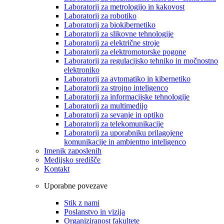
Laboratorij za metrologijo in kakovost
Laboratorij za robotiko
Laboratorij za biokibernetiko
Laboratorij za slikovne tehnologije
Laboratorij za električne stroje
Laboratorij za elektromotorske pogone
Laboratorij za regulacijsko tehniko in močnostno
elektroniko
Laboratorij za avtomatiko in kibernetiko
Laboratorij za strojno inteligenco
Laboratorij za informacijske tehnologije
Laboratorij za multimedijo
Laboratorij za sevanje in optiko
Laboratorij za telekomunikacije
Laboratorij za uporabniku prilagojene
komunikacije in ambientno inteligenco
Imenik zaposlenih
Medijsko središče
Kontakt
Uporabne povezave
Stik z nami
Poslanstvo in vizija
Organiziranost fakultete