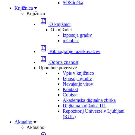
SOS točka
Knjižnica
Knjižnica
O knjižnici
O knjižnici
Izposoja gradiv
mCobiss
Bibliografije raziskovalcev
Odprta znanost
Uporabne povezave
Vpis v knjižnico
Izposoja gradiv
Navajanje virov
Kontakt
Cobiss+
Akademska digitalna zbirka
Digitalna knjižnica UL
Repozitorij Univerze v Ljubljani
(RUL)
Aktualno
Aktualno