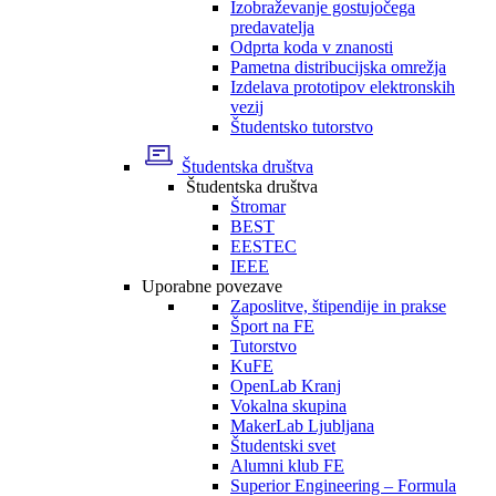
Izobraževanje gostujočega
predavatelja
Odprta koda v znanosti
Pametna distribucijska omrežja
Izdelava prototipov elektronskih
vezij
Študentsko tutorstvo
Študentska društva
Študentska društva
Štromar
BEST
EESTEC
IEEE
Uporabne povezave
Zaposlitve, štipendije in prakse
Šport na FE
Tutorstvo
KuFE
OpenLab Kranj
Vokalna skupina
MakerLab Ljubljana
Študentski svet
Alumni klub FE
Superior Engineering – Formula