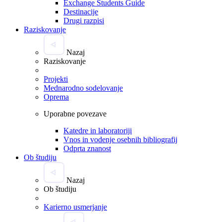
Exchange Students Guide
Destinacije
Drugi razpisi
Raziskovanje
Nazaj
Raziskovanje
Projekti
Mednarodno sodelovanje
Oprema
Uporabne povezave
Katedre in laboratoriji
Vnos in vodenje osebnih bibliografij
Odprta znanost
Ob študiju
Nazaj
Ob študiju
Karierno usmerjanje