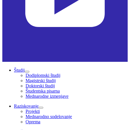
Študij
Dodiplomski študij
Magistrski študij
Doktorski študij
Študentska pisarna
Mednarodne izmenjave
Raziskovanje
Projekti
Mednarodno sodelovanje
Oprema