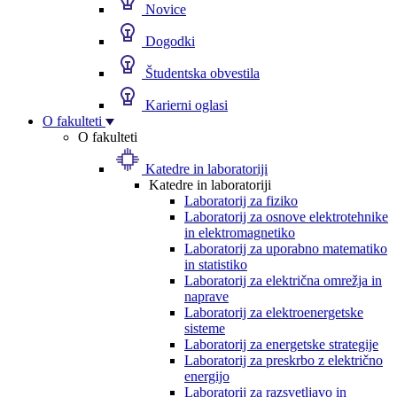
Novice
Dogodki
Študentska obvestila
Karierni oglasi
O fakulteti
O fakulteti
Katedre in laboratoriji
Katedre in laboratoriji
Laboratorij za fiziko
Laboratorij za osnove elektrotehnike
in elektromagnetiko
Laboratorij za uporabno matematiko
in statistiko
Laboratorij za električna omrežja in
naprave
Laboratorij za elektroenergetske
sisteme
Laboratorij za energetske strategije
Laboratorij za preskrbo z električno
energijo
Laboratorij za razsvetljavo in