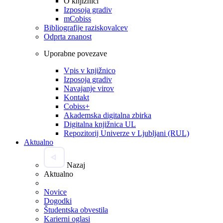
O knjižnici
Izposoja gradiv
mCobiss
Bibliografije raziskovalcev
Odprta znanost
Uporabne povezave
Vpis v knjižnico
Izposoja gradiv
Navajanje virov
Kontakt
Cobiss+
Akademska digitalna zbirka
Digitalna knjižnica UL
Repozitorij Univerze v Ljubljani (RUL)
Aktualno
Nazaj
Aktualno
Novice
Dogodki
Študentska obvestila
Karierni oglasi