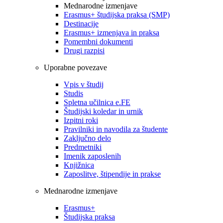
Mednarodne izmenjave
Erasmus+ študijska praksa (SMP)
Destinacije
Erasmus+ izmenjava in praksa
Pomembni dokumenti
Drugi razpisi
Uporabne povezave
Vpis v študij
Studis
Spletna učilnica e.FE
Študijski koledar in urnik
Izpitni roki
Pravilniki in navodila za študente
Zaključno delo
Predmetniki
Imenik zaposlenih
Knjižnica
Zaposlitve, štipendije in prakse
Mednarodne izmenjave
Erasmus+
Študijska praksa