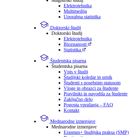
Magistrski študij
Elektrotehnika
Multimedija
Uporabna statistika
Doktorski študij
Doktorski študij
Elektrotehnika
Bioznanosti
Statistika
Študentska pisarna
Študentska pisarna
Vpis v študij
Študijski koledar in urnik
Študenti s posebnim statusom
Vloge in obrazci za študente
Pravilniki in navodila za študente
Zaključno delo
Pogosta vprašanja – FAQ
Kontakt
Mednarodne izmenjave
Mednarodne izmenjave
Erasmus+ študijska praksa (SMP)