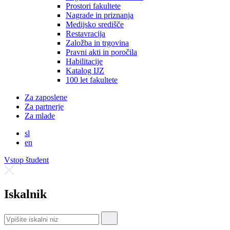
Prostori fakultete
Nagrade in priznanja
Medijsko središče
Restavracija
Založba in trgovina
Pravni akti in poročila
Habilitacije
Katalog IJZ
100 let fakultete
Za zaposlene
Za partnerje
Za mlade
sl
en
Vstop študent
Iskalnik