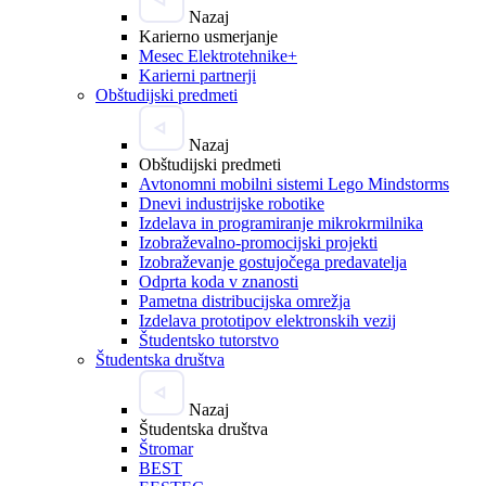
Nazaj
Karierno usmerjanje
Mesec Elektrotehnike+
Karierni partnerji
Obštudijski predmeti
Nazaj
Obštudijski predmeti
Avtonomni mobilni sistemi Lego Mindstorms
Dnevi industrijske robotike
Izdelava in programiranje mikrokrmilnika
Izobraževalno-promocijski projekti
Izobraževanje gostujočega predavatelja
Odprta koda v znanosti
Pametna distribucijska omrežja
Izdelava prototipov elektronskih vezij
Študentsko tutorstvo
Študentska društva
Nazaj
Študentska društva
Štromar
BEST