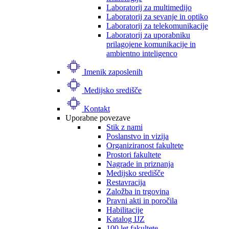
Laboratorij za multimedijo
Laboratorij za sevanje in optiko
Laboratorij za telekomunikacije
Laboratorij za uporabniku
prilagojene komunikacije in
ambientno inteligenco
Imenik zaposlenih
Medijsko središče
Kontakt
Uporabne povezave
Stik z nami
Poslanstvo in vizija
Organiziranost fakultete
Prostori fakultete
Nagrade in priznanja
Medijsko središče
Restavracija
Založba in trgovina
Pravni akti in poročila
Habilitacije
Katalog IJZ
100 let fakultete