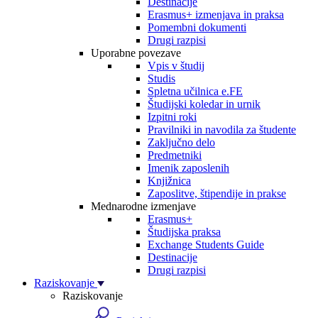
Destinacije
Erasmus+ izmenjava in praksa
Pomembni dokumenti
Drugi razpisi
Uporabne povezave
Vpis v študij
Studis
Spletna učilnica e.FE
Študijski koledar in urnik
Izpitni roki
Pravilniki in navodila za študente
Zaključno delo
Predmetniki
Imenik zaposlenih
Knjižnica
Zaposlitve, štipendije in prakse
Mednarodne izmenjave
Erasmus+
Študijska praksa
Exchange Students Guide
Destinacije
Drugi razpisi
Raziskovanje
Raziskovanje