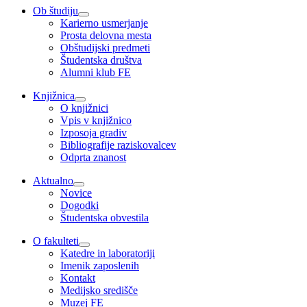
Ob študiju
Karierno usmerjanje
Prosta delovna mesta
Obštudijski predmeti
Študentska društva
Alumni klub FE
Knjižnica
O knjižnici
Vpis v knjižnico
Izposoja gradiv
Bibliografije raziskovalcev
Odprta znanost
Aktualno
Novice
Dogodki
Študentska obvestila
O fakulteti
Katedre in laboratoriji
Imenik zaposlenih
Kontakt
Medijsko središče
Muzej FE