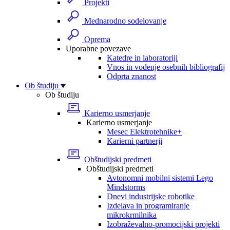
Projekti
Mednarodno sodelovanje
Oprema
Uporabne povezave
Katedre in laboratoriji
Vnos in vodenje osebnih bibliografij
Odprta znanost
Ob študiju
Ob študiju
Karierno usmerjanje
Karierno usmerjanje
Mesec Elektrotehnike+
Karierni partnerji
Obštudijski predmeti
Obštudijski predmeti
Avtonomni mobilni sistemi Lego
Mindstorms
Dnevi industrijske robotike
Izdelava in programiranje
mikrokrmilnika
Izobraževalno-promocijski projekti