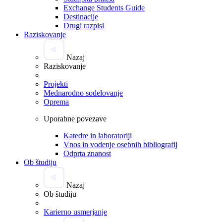
Exchange Students Guide
Destinacije
Drugi razpisi
Raziskovanje
Nazaj
Raziskovanje
Projekti
Mednarodno sodelovanje
Oprema
Uporabne povezave
Katedre in laboratoriji
Vnos in vodenje osebnih bibliografij
Odprta znanost
Ob študiju
Nazaj
Ob študiju
Karierno usmerjanje