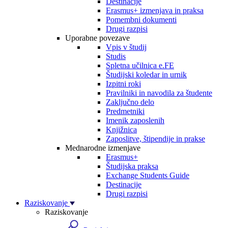
Destinacije
Erasmus+ izmenjava in praksa
Pomembni dokumenti
Drugi razpisi
Uporabne povezave
Vpis v študij
Studis
Spletna učilnica e.FE
Študijski koledar in urnik
Izpitni roki
Pravilniki in navodila za študente
Zaključno delo
Predmetniki
Imenik zaposlenih
Knjižnica
Zaposlitve, štipendije in prakse
Mednarodne izmenjave
Erasmus+
Študijska praksa
Exchange Students Guide
Destinacije
Drugi razpisi
Raziskovanje
Raziskovanje