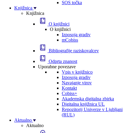
SOS točka
Knjižnica
Knjižnica
O knjižnici
O knjižnici
Izposoja gradiv
mCobiss
Bibliografije raziskovalcev
Odprta znanost
Uporabne povezave
Vpis v knjižnico
Izposoja gradiv
Navajanje virov
Kontakt
Cobiss+
Akademska digitalna zbirka
Digitalna knjižnica UL
Repozitorij Univerze v Ljubljani
(RUL)
Aktualno
Aktualno