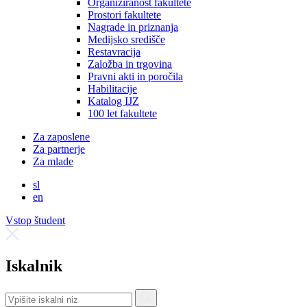
Organiziranost fakultete
Prostori fakultete
Nagrade in priznanja
Medijsko središče
Restavracija
Založba in trgovina
Pravni akti in poročila
Habilitacije
Katalog IJZ
100 let fakultete
Za zaposlene
Za partnerje
Za mlade
sl
en
Vstop študent
Iskalnik