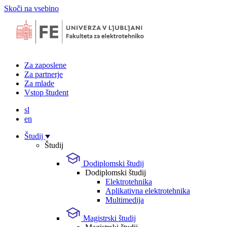
Skoči na vsebino
Za zaposlene
Za partnerje
Za mlade
Vstop študent
sl
en
Študij
Študij
Dodiplomski študij
Dodiplomski študij
Elektrotehnika
Aplikativna elektrotehnika
Multimedija
Magistrski študij