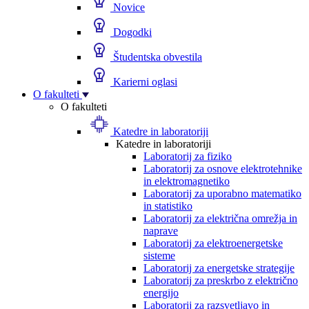
Novice
Dogodki
Študentska obvestila
Karierni oglasi
O fakulteti
O fakulteti
Katedre in laboratoriji
Katedre in laboratoriji
Laboratorij za fiziko
Laboratorij za osnove elektrotehnike
in elektromagnetiko
Laboratorij za uporabno matematiko
in statistiko
Laboratorij za električna omrežja in
naprave
Laboratorij za elektroenergetske
sisteme
Laboratorij za energetske strategije
Laboratorij za preskrbo z električno
energijo
Laboratorij za razsvetljavo in