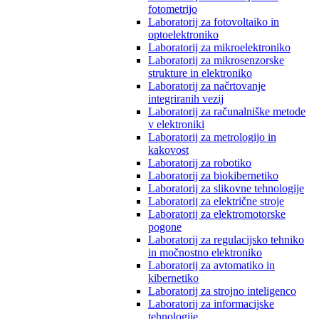
fotometrijo
Laboratorij za fotovoltaiko in
optoelektroniko
Laboratorij za mikroelektroniko
Laboratorij za mikrosenzorske
strukture in elektroniko
Laboratorij za načrtovanje
integriranih vezij
Laboratorij za računalniške metode
v elektroniki
Laboratorij za metrologijo in
kakovost
Laboratorij za robotiko
Laboratorij za biokibernetiko
Laboratorij za slikovne tehnologije
Laboratorij za električne stroje
Laboratorij za elektromotorske
pogone
Laboratorij za regulacijsko tehniko
in močnostno elektroniko
Laboratorij za avtomatiko in
kibernetiko
Laboratorij za strojno inteligenco
Laboratorij za informacijske
tehnologije