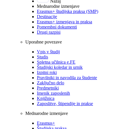
Nazaj
Mednarodne izmenjave
Erasmus+ študijska praksa (SMP)
Destinacije
Erasmus+ izmenjava in praksa
Pomembni dokumenti
Drugi razpisi
Uporabne povezave
Vpis v študij
Studis
Spletna učilnica e.FE
Študijski koledar in urnik
Izpitni roki
Pravilniki in navodila za študente
Zaključno delo
Predmetniki
Imenik zaposlenih
Knjižnica
Zaposlitve, štipendije in prakse
Mednarodne izmenjave
Erasmus+
Študijska praksa