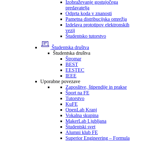
Izobraževanje gostujočega
predavatelja
Odprta koda v znanosti
Pametna distribucijska omrežja
Izdelava prototipov elektronskih
vezij
Študentsko tutorstvo
Študentska društva
Študentska društva
Štromar
BEST
EESTEC
IEEE
Uporabne povezave
Zaposlitve, štipendije in prakse
Šport na FE
Tutorstvo
KuFE
OpenLab Kranj
Vokalna skupina
MakerLab Ljubljana
Študentski svet
Alumni klub FE
Superior Engineering – Formula