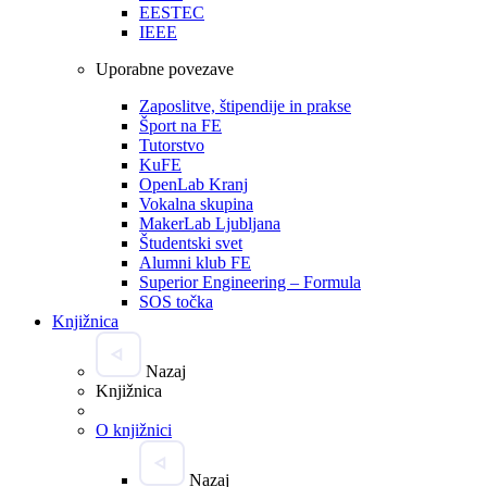
EESTEC
IEEE
Uporabne povezave
Zaposlitve, štipendije in prakse
Šport na FE
Tutorstvo
KuFE
OpenLab Kranj
Vokalna skupina
MakerLab Ljubljana
Študentski svet
Alumni klub FE
Superior Engineering – Formula
SOS točka
Knjižnica
Nazaj
Knjižnica
O knjižnici
Nazaj