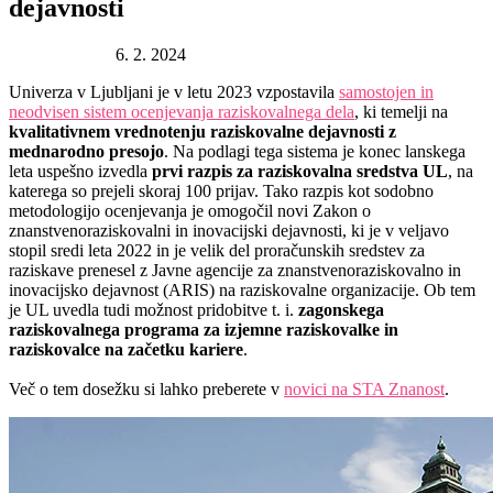
dejavnosti
Datum objave:
6. 2. 2024
Univerza v Ljubljani je v letu 2023 vzpostavila
samostojen in
neodvisen sistem ocenjevanja raziskovalnega dela
, ki temelji na
kvalitativnem vrednotenju raziskovalne dejavnosti z
mednarodno presojo
. Na podlagi tega sistema je konec lanskega
leta uspešno izvedla
prvi razpis za raziskovalna sredstva UL
, na
katerega so prejeli skoraj 100 prijav. Tako razpis kot sodobno
metodologijo ocenjevanja je omogočil novi Zakon o
znanstvenoraziskovalni in inovacijski dejavnosti, ki je v veljavo
stopil sredi leta 2022 in je velik del proračunskih sredstev za
raziskave prenesel z Javne agencije za znanstvenoraziskovalno in
inovacijsko dejavnost (ARIS) na raziskovalne organizacije. Ob tem
je UL uvedla tudi možnost pridobitve t. i.
zagonskega
raziskovalnega programa za izjemne raziskovalke in
raziskovalce na začetku kariere
.
Več o tem dosežku si lahko preberete v
novici na STA Znanost
.