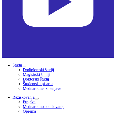
Študij
Dodiplomski študij
Magistrski študij
Doktorski študij
Študentska pisarna
Mednarodne izmenjave
Raziskovanje
Projekti
Mednarodno sodelovanje
Oprema