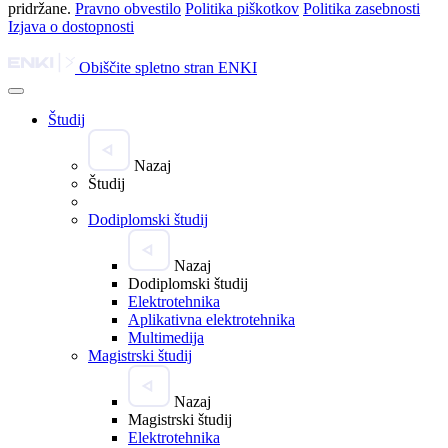
pridržane.
Pravno obvestilo
Politika piškotkov
Politika zasebnosti
Izjava o dostopnosti
Obiščite spletno stran ENKI
Študij
Nazaj
Študij
Dodiplomski študij
Nazaj
Dodiplomski študij
Elektrotehnika
Aplikativna elektrotehnika
Multimedija
Magistrski študij
Nazaj
Magistrski študij
Elektrotehnika