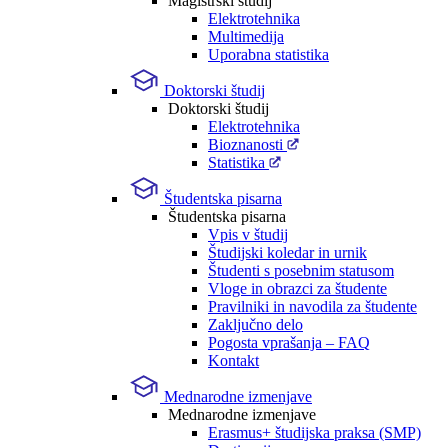
Magistrski študij
Elektrotehnika
Multimedija
Uporabna statistika
Doktorski študij
Doktorski študij
Elektrotehnika
Bioznanosti
Statistika
Študentska pisarna
Študentska pisarna
Vpis v študij
Študijski koledar in urnik
Študenti s posebnim statusom
Vloge in obrazci za študente
Pravilniki in navodila za študente
Zaključno delo
Pogosta vprašanja – FAQ
Kontakt
Mednarodne izmenjave
Mednarodne izmenjave
Erasmus+ študijska praksa (SMP)