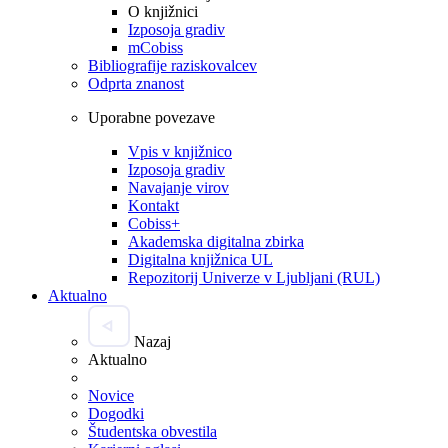
O knjižnici
Izposoja gradiv
mCobiss
Bibliografije raziskovalcev
Odprta znanost
Uporabne povezave
Vpis v knjižnico
Izposoja gradiv
Navajanje virov
Kontakt
Cobiss+
Akademska digitalna zbirka
Digitalna knjižnica UL
Repozitorij Univerze v Ljubljani (RUL)
Aktualno
Nazaj
Aktualno
Novice
Dogodki
Študentska obvestila