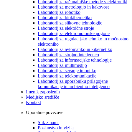
Laboratorij za računalniške metode v elektroniki
Laboratorij za metrologijo in kakovost
Laboratorij za robotiko
Laboratorij za biokibernetiko
Laboratorij za slikovne tehnologije
Laboratorij za električne stroje
Laboratorij za elektromotorske pogone
Laboratorij za regulacijsko tehniko in močnostno
elektroniko
Laboratorij za avtomatiko in kibernetiko
Laboratorij za strojno inteligenco
Laboratorij za informacijske tehnologije
Laboratorij za multimedijo
Laboratorij za sevanje in optiko
Laboratorij za telekomunikacije
Laboratorij za uporabniku prilagojene
komunikacije in ambientno inteligenco
Imenik zaposlenih
Medijsko središče
Kontakt
Uporabne povezave
Stik z nami
Poslanstvo in vizija