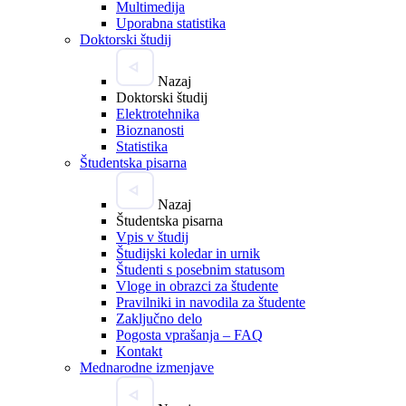
Multimedija
Uporabna statistika
Doktorski študij
Nazaj
Doktorski študij
Elektrotehnika
Bioznanosti
Statistika
Študentska pisarna
Nazaj
Študentska pisarna
Vpis v študij
Študijski koledar in urnik
Študenti s posebnim statusom
Vloge in obrazci za študente
Pravilniki in navodila za študente
Zaključno delo
Pogosta vprašanja – FAQ
Kontakt
Mednarodne izmenjave