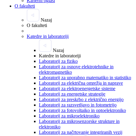
Karierni oglasi
O fakulteti
Nazaj
O fakulteti
Katedre in laboratoriji
Nazaj
Katedre in laboratoriji
Laboratorij za fiziko
Laboratorij za osnove elektrotehnike in
elektromagnetiko
Laboratorij za uporabno matematiko in statistiko
Laboratorij za električna omrežja in naprave
Laboratorij za elektroenergetske sisteme
Laboratorij za energetske strategije
Laboratorij za preskrbo z električno energijo
Laboratorij za razsvetljavo in fotometrijo
Laboratorij za fotovoltaiko in optoelektroniko
Laboratorij za mikroelektroniko
Laboratorij za mikrosenzorske strukture in
elektroniko
Laboratorij za načrtovanje integriranih vezij