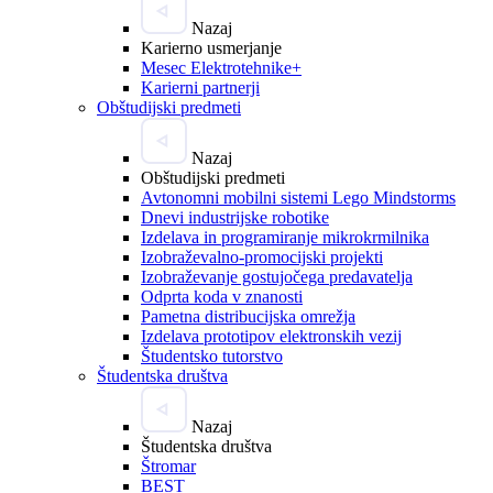
Nazaj
Karierno usmerjanje
Mesec Elektrotehnike+
Karierni partnerji
Obštudijski predmeti
Nazaj
Obštudijski predmeti
Avtonomni mobilni sistemi Lego Mindstorms
Dnevi industrijske robotike
Izdelava in programiranje mikrokrmilnika
Izobraževalno-promocijski projekti
Izobraževanje gostujočega predavatelja
Odprta koda v znanosti
Pametna distribucijska omrežja
Izdelava prototipov elektronskih vezij
Študentsko tutorstvo
Študentska društva
Nazaj
Študentska društva
Štromar
BEST