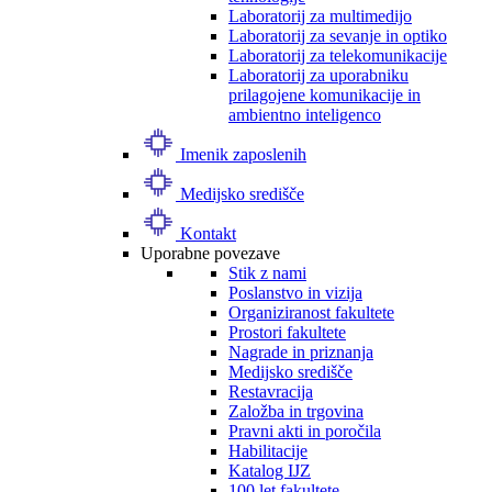
Laboratorij za multimedijo
Laboratorij za sevanje in optiko
Laboratorij za telekomunikacije
Laboratorij za uporabniku
prilagojene komunikacije in
ambientno inteligenco
Imenik zaposlenih
Medijsko središče
Kontakt
Uporabne povezave
Stik z nami
Poslanstvo in vizija
Organiziranost fakultete
Prostori fakultete
Nagrade in priznanja
Medijsko središče
Restavracija
Založba in trgovina
Pravni akti in poročila
Habilitacije
Katalog IJZ
100 let fakultete