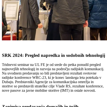
SRK 2024: Pregled napredka in sodobnih tehnologij
Tridnevni seminar na UL FE je od srede do petka ponudil pregled
najnovejših tehnologij in razvoja na področju radijskih komunikacij.
Na uvodnem predavanju so bili predstavljeni rezultati svetovne
radijske konference WRC-23, ki je konec lanskega leta potekala v
Dubaju. Predstavniki Agencije za komunikacijska omrežja in
storitve so predstavili strateške cilje Vlade RS, rezultate konference,
nove pasove za javne mobilne storitve (IMT) in ostale novosti.
Zanimiva predavanja domačih in tujih