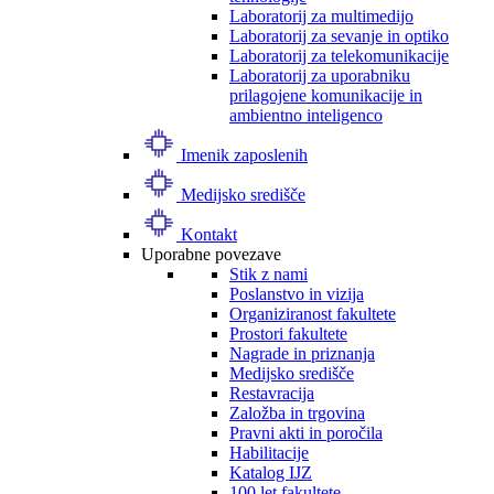
Laboratorij za multimedijo
Laboratorij za sevanje in optiko
Laboratorij za telekomunikacije
Laboratorij za uporabniku
prilagojene komunikacije in
ambientno inteligenco
Imenik zaposlenih
Medijsko središče
Kontakt
Uporabne povezave
Stik z nami
Poslanstvo in vizija
Organiziranost fakultete
Prostori fakultete
Nagrade in priznanja
Medijsko središče
Restavracija
Založba in trgovina
Pravni akti in poročila
Habilitacije
Katalog IJZ
100 let fakultete