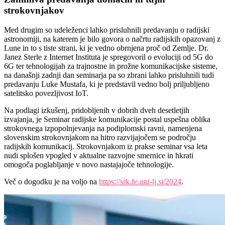
strokovnjakov
Med drugim so udeleženci lahko prisluhnili predavanju o radijski
astronomiji, na katerem je bilo govora o načrtu radijskih opazovanj z
Lune in to s tiste strani, ki je vedno obrnjena proč od Zemlje. Dr.
Janez Sterle z Internet Instituta je spregovoril o evoluciji od 5G do
6G ter tehnologijah za trajnostne in prožne komunikacijske sisteme,
na današnji zadnji dan seminarja pa so zbrani lahko prisluhnili tudi
predavanju Luke Mustafa, ki je predstavil vedno bolj priljubljeno
satelitsko povezljivost IoT.
Na podlagi izkušenj, pridobljenih v dobrih dveh desetletjih
izvajanja, je Seminar radijske komunikacije postal uspešna oblika
strokovnega izpopolnjevanja na podiplomski ravni, namenjena
slovenskim strokovnjakom na hitro razvijajočem se področju
radijskih komunikacij. Strokovnjakom iz prakse seminar vsa leta
nudi splošen vpogled v aktualne razvojne smernice in hkrati
omogoča poglabljanje v novo nastajajoče tehnologije.
Več o dogodku je na voljo na
https://srk.fe.uni-lj.si/2024
.