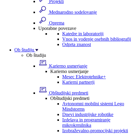
Projekti
Mednarodno sodelovanje
Oprema
Uporabne povezave
Katedre in laboratoriji
Vnos in vodenje osebnih bibliografij
Odprta znanost
Ob študiju
Ob študiju
Karierno usmerjanje
Karierno usmerjanje
Mesec Elektrotehnike+
Karierni partnerji
Obštudijski predmeti
Obštudijski predmeti
Avtonomni mobilni sistemi Lego
Mindstorms
Dnevi industrijske robotike
Izdelava in programiranje
mikrokrmilnika
Izobraževalno-promocijski projekti