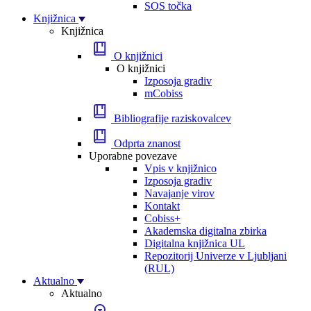
SOS točka
Knjižnica
Knjižnica
O knjižnici
O knjižnici
Izposoja gradiv
mCobiss
Bibliografije raziskovalcev
Odprta znanost
Uporabne povezave
Vpis v knjižnico
Izposoja gradiv
Navajanje virov
Kontakt
Cobiss+
Akademska digitalna zbirka
Digitalna knjižnica UL
Repozitorij Univerze v Ljubljani
(RUL)
Aktualno
Aktualno