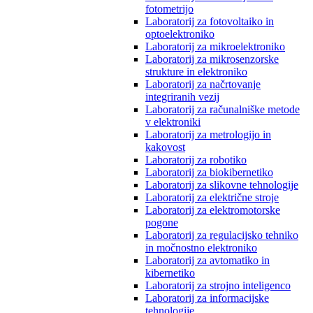
fotometrijo
Laboratorij za fotovoltaiko in
optoelektroniko
Laboratorij za mikroelektroniko
Laboratorij za mikrosenzorske
strukture in elektroniko
Laboratorij za načrtovanje
integriranih vezij
Laboratorij za računalniške metode
v elektroniki
Laboratorij za metrologijo in
kakovost
Laboratorij za robotiko
Laboratorij za biokibernetiko
Laboratorij za slikovne tehnologije
Laboratorij za električne stroje
Laboratorij za elektromotorske
pogone
Laboratorij za regulacijsko tehniko
in močnostno elektroniko
Laboratorij za avtomatiko in
kibernetiko
Laboratorij za strojno inteligenco
Laboratorij za informacijske
tehnologije