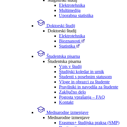
Magistrski študij
Elektrotehnika
Multimedija
Uporabna statistika
Doktorski študij
Doktorski študij
Elektrotehnika
Bioznanosti
Statistika
Študentska pisarna
Študentska pisarna
Vpis v študij
Študijski koledar in urnik
Študenti s posebnim statusom
Vloge in obrazci za študente
Pravilniki in navodila za študente
Zaključno delo
Pogosta vprašanja – FAQ
Kontakt
Mednarodne izmenjave
Mednarodne izmenjave
Erasmus+ študijska praksa (SMP)