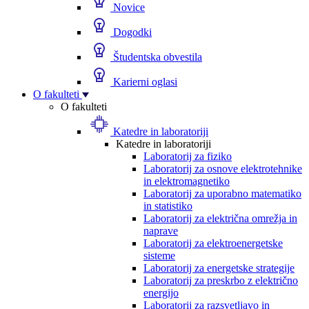
Novice
Dogodki
Študentska obvestila
Karierni oglasi
O fakulteti
O fakulteti
Katedre in laboratoriji
Katedre in laboratoriji
Laboratorij za fiziko
Laboratorij za osnove elektrotehnike
in elektromagnetiko
Laboratorij za uporabno matematiko
in statistiko
Laboratorij za električna omrežja in
naprave
Laboratorij za elektroenergetske
sisteme
Laboratorij za energetske strategije
Laboratorij za preskrbo z električno
energijo
Laboratorij za razsvetljavo in