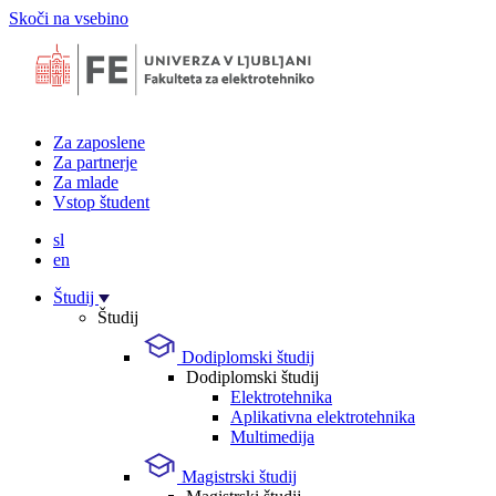
Skoči na vsebino
Za zaposlene
Za partnerje
Za mlade
Vstop študent
sl
en
Študij
Študij
Dodiplomski študij
Dodiplomski študij
Elektrotehnika
Aplikativna elektrotehnika
Multimedija
Magistrski študij