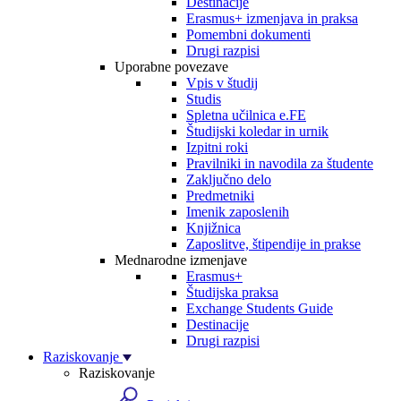
Destinacije
Erasmus+ izmenjava in praksa
Pomembni dokumenti
Drugi razpisi
Uporabne povezave
Vpis v študij
Studis
Spletna učilnica e.FE
Študijski koledar in urnik
Izpitni roki
Pravilniki in navodila za študente
Zaključno delo
Predmetniki
Imenik zaposlenih
Knjižnica
Zaposlitve, štipendije in prakse
Mednarodne izmenjave
Erasmus+
Študijska praksa
Exchange Students Guide
Destinacije
Drugi razpisi
Raziskovanje
Raziskovanje