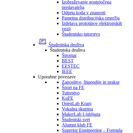
Izobraževanje gostujočega
predavatelja
Odprta koda v znanosti
Pametna distribucijska omrežja
Izdelava prototipov elektronskih
vezij
Študentsko tutorstvo
Študentska društva
Študentska društva
Štromar
BEST
EESTEC
IEEE
Uporabne povezave
Zaposlitve, štipendije in prakse
Šport na FE
Tutorstvo
KuFE
OpenLab Kranj
Vokalna skupina
MakerLab Ljubljana
Študentski svet
Alumni klub FE
Superior Engineering – Formula