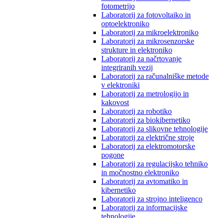
fotometrijo
Laboratorij za fotovoltaiko in
optoelektroniko
Laboratorij za mikroelektroniko
Laboratorij za mikrosenzorske
strukture in elektroniko
Laboratorij za načrtovanje
integriranih vezij
Laboratorij za računalniške metode
v elektroniki
Laboratorij za metrologijo in
kakovost
Laboratorij za robotiko
Laboratorij za biokibernetiko
Laboratorij za slikovne tehnologije
Laboratorij za električne stroje
Laboratorij za elektromotorske
pogone
Laboratorij za regulacijsko tehniko
in močnostno elektroniko
Laboratorij za avtomatiko in
kibernetiko
Laboratorij za strojno inteligenco
Laboratorij za informacijske
tehnologije