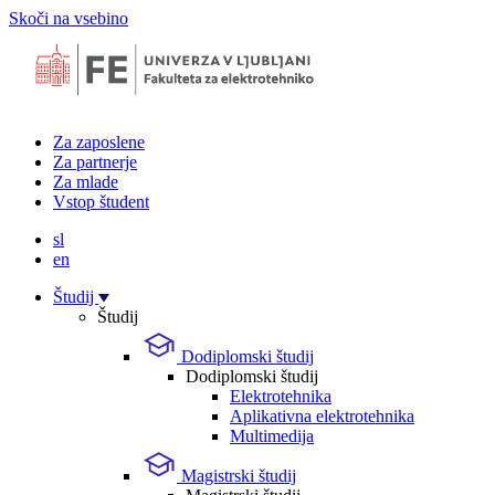
Skoči na vsebino
Za zaposlene
Za partnerje
Za mlade
Vstop študent
sl
en
Študij
Študij
Dodiplomski študij
Dodiplomski študij
Elektrotehnika
Aplikativna elektrotehnika
Multimedija
Magistrski študij