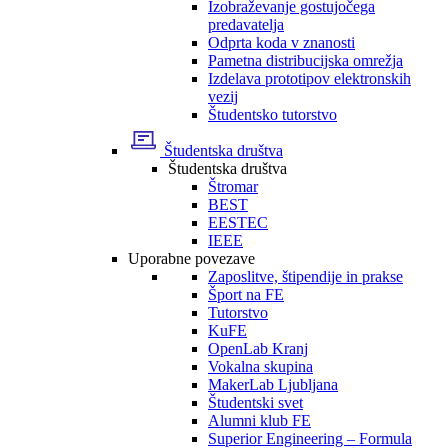
Izobraževanje gostujočega
predavatelja
Odprta koda v znanosti
Pametna distribucijska omrežja
Izdelava prototipov elektronskih
vezij
Študentsko tutorstvo
Študentska društva
Študentska društva
Štromar
BEST
EESTEC
IEEE
Uporabne povezave
Zaposlitve, štipendije in prakse
Šport na FE
Tutorstvo
KuFE
OpenLab Kranj
Vokalna skupina
MakerLab Ljubljana
Študentski svet
Alumni klub FE
Superior Engineering – Formula