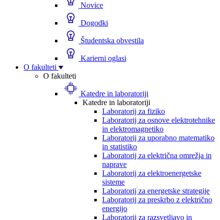
Novice
Dogodki
Študentska obvestila
Karierni oglasi
O fakulteti
O fakulteti
Katedre in laboratoriji
Katedre in laboratoriji
Laboratorij za fiziko
Laboratorij za osnove elektrotehnike
in elektromagnetiko
Laboratorij za uporabno matematiko
in statistiko
Laboratorij za električna omrežja in
naprave
Laboratorij za elektroenergetske
sisteme
Laboratorij za energetske strategije
Laboratorij za preskrbo z električno
energijo
Laboratorij za razsvetljavo in