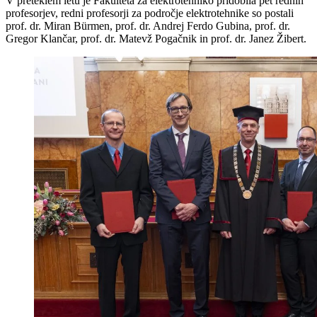
V preteklem letu je Fakulteta za elektrotehniko pridobila pet rednih
profesorjev, redni profesorji za področje elektrotehnike so postali
prof. dr. Miran Bürmen, prof. dr. Andrej Ferdo Gubina, prof. dr.
Gregor Klančar, prof. dr. Matevž Pogačnik in prof. dr. Janez Žibert.