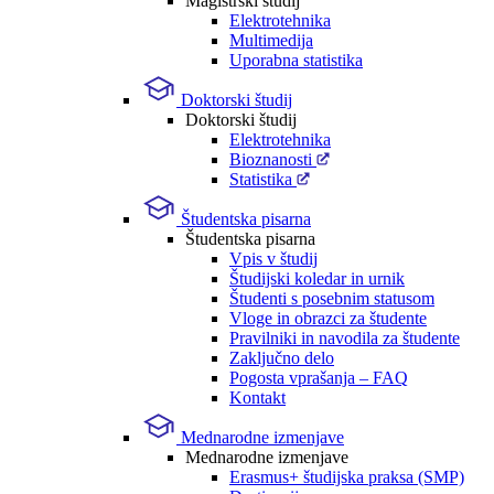
Magistrski študij
Elektrotehnika
Multimedija
Uporabna statistika
Doktorski študij
Doktorski študij
Elektrotehnika
Bioznanosti
Statistika
Študentska pisarna
Študentska pisarna
Vpis v študij
Študijski koledar in urnik
Študenti s posebnim statusom
Vloge in obrazci za študente
Pravilniki in navodila za študente
Zaključno delo
Pogosta vprašanja – FAQ
Kontakt
Mednarodne izmenjave
Mednarodne izmenjave
Erasmus+ študijska praksa (SMP)