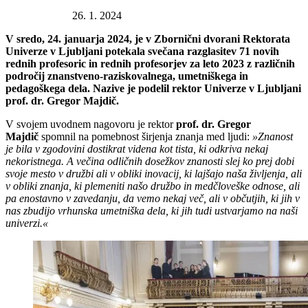
Datum objave:
26. 1. 2024
V sredo, 24. januarja 2024, je v Zbornični dvorani Rektorata
Univerze v Ljubljani potekala svečana razglasitev 71 novih
rednih profesoric in rednih profesorjev za leto 2023 z različnih
področij znanstveno-raziskovalnega, umetniškega in
pedagoškega dela. Nazive je podelil rektor Univerze v Ljubljani
prof. dr. Gregor Majdič.
V svojem uvodnem nagovoru je rektor
prof. dr. Gregor
Majdič
spomnil na pomebnost širjenja znanja med ljudi:
»Znanost
je bila v zgodovini dostikrat videna kot tista, ki odkriva nekaj
nekoristnega. A večina odličnih dosežkov znanosti slej ko prej dobi
svoje mesto v družbi ali v obliki inovacij, ki lajšajo naša življenja, ali
v obliki znanja, ki plemeniti našo družbo in medčloveške odnose, ali
pa enostavno v zavedanju, da vemo nekaj več, ali v občutjih, ki jih v
nas zbudijo vrhunska umetniška dela, ki jih tudi ustvarjamo na naši
univerzi.«