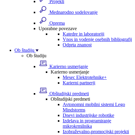
Projekti
Mednarodno sodelovanje
Oprema
Uporabne povezave
Katedre in laboratoriji
Vnos in vodenje osebnih bibliografij
Odprta znanost
Ob študiju
Ob študiju
Karierno usmerjanje
Karierno usmerjanje
Mesec Elektrotehnike+
Karierni partnerji
Obštudijski predmeti
Obštudijski predmeti
Avtonomni mobilni sistemi Lego
Mindstorms
Dnevi industrijske robotike
Izdelava in programiranje
mikrokrmilnika
Izobraževalno-promocijski projekti