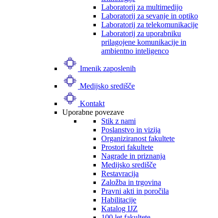
Laboratorij za multimedijo
Laboratorij za sevanje in optiko
Laboratorij za telekomunikacije
Laboratorij za uporabniku
prilagojene komunikacije in
ambientno inteligenco
Imenik zaposlenih
Medijsko središče
Kontakt
Uporabne povezave
Stik z nami
Poslanstvo in vizija
Organiziranost fakultete
Prostori fakultete
Nagrade in priznanja
Medijsko središče
Restavracija
Založba in trgovina
Pravni akti in poročila
Habilitacije
Katalog IJZ
100 let fakultete