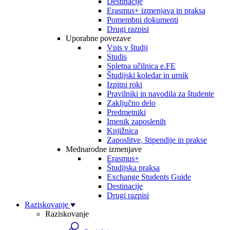
Destinacije
Erasmus+ izmenjava in praksa
Pomembni dokumenti
Drugi razpisi
Uporabne povezave
Vpis v študij
Studis
Spletna učilnica e.FE
Študijski koledar in urnik
Izpitni roki
Pravilniki in navodila za študente
Zaključno delo
Predmetniki
Imenik zaposlenih
Knjižnica
Zaposlitve, štipendije in prakse
Mednarodne izmenjave
Erasmus+
Študijska praksa
Exchange Students Guide
Destinacije
Drugi razpisi
Raziskovanje
Raziskovanje