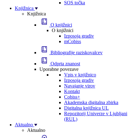
SOS točka
Knjižnica
Knjižnica
O knjižnici
O knjižnici
Izposoja gradiv
mCobiss
Bibliografije raziskovalcev
Odprta znanost
Uporabne povezave
Vpis v knjižnico
Izposoja gradiv
Navajanje virov
Kontakt
Cobiss+
Akademska digitalna zbirka
Digitalna knjižnica UL
Repozitorij Univerze v Ljubljani
(RUL)
Aktualno
Aktualno