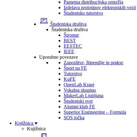
Pametna distribucijska omrežja
Izdelava prototipov elektronskih vezij
Študentsko tutorstvo
Študentska društva
Študentska društva
Štromar
BEST
EESTEC
IEEE
Uporabne povezave
Zaposlitve, štipendije in prakse
Šport na FE
Tutorstvo
KuFE
OpenLab Kranj
Vokalna skupina
MakerLab Ljubljana
Študentski svet
Alumni klub FE
Superior Engineering – Formula
SOS točka
Knjižnica
Knjižnica