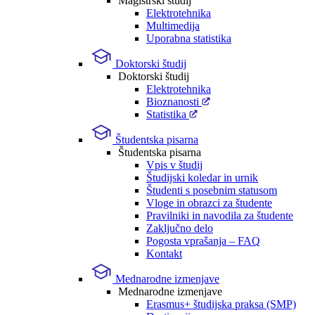
Magistrski študij
Elektrotehnika
Multimedija
Uporabna statistika
Doktorski študij
Doktorski študij
Elektrotehnika
Bioznanosti
Statistika
Študentska pisarna
Študentska pisarna
Vpis v študij
Študijski koledar in urnik
Študenti s posebnim statusom
Vloge in obrazci za študente
Pravilniki in navodila za študente
Zaključno delo
Pogosta vprašanja – FAQ
Kontakt
Mednarodne izmenjave
Mednarodne izmenjave
Erasmus+ študijska praksa (SMP)