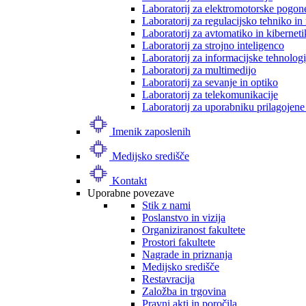
Laboratorij za elektromotorske pogon
Laboratorij za regulacijsko tehniko i
Laboratorij za avtomatiko in kibernet
Laboratorij za strojno inteligenco
Laboratorij za informacijske tehnologi
Laboratorij za multimedijo
Laboratorij za sevanje in optiko
Laboratorij za telekomunikacije
Laboratorij za uporabniku prilagojene
Imenik zaposlenih
Medijsko središče
Kontakt
Uporabne povezave
Stik z nami
Poslanstvo in vizija
Organiziranost fakultete
Prostori fakultete
Nagrade in priznanja
Medijsko središče
Restavracija
Založba in trgovina
Pravni akti in poročila