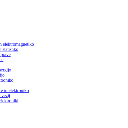
in elektromagnetiko
 statistiko
aprave
me
nergijo
ijo
ktroniko
e in elektroniko
 vezij
elektroniki
t