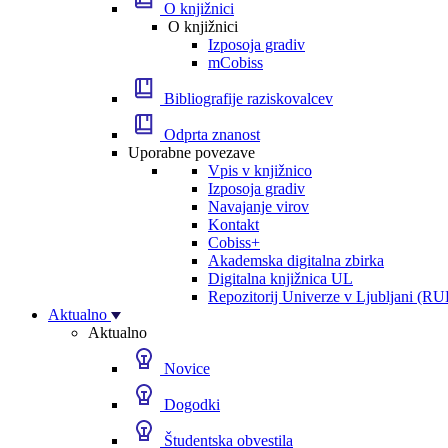
O knjižnici
O knjižnici
Izposoja gradiv
mCobiss
Bibliografije raziskovalcev
Odprta znanost
Uporabne povezave
Vpis v knjižnico
Izposoja gradiv
Navajanje virov
Kontakt
Cobiss+
Akademska digitalna zbirka
Digitalna knjižnica UL
Repozitorij Univerze v Ljubljani (RU
Aktualno
Aktualno
Novice
Dogodki
Študentska obvestila