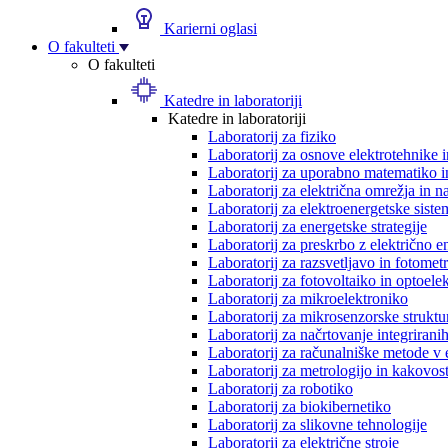
Karierni oglasi
O fakulteti
O fakulteti
Katedre in laboratoriji
Katedre in laboratoriji
Laboratorij za fiziko
Laboratorij za osnove elektrotehnike 
Laboratorij za uporabno matematiko in
Laboratorij za električna omrežja in n
Laboratorij za elektroenergetske siste
Laboratorij za energetske strategije
Laboratorij za preskrbo z električno e
Laboratorij za razsvetljavo in fotometr
Laboratorij za fotovoltaiko in optoele
Laboratorij za mikroelektroniko
Laboratorij za mikrosenzorske struktur
Laboratorij za načrtovanje integriranih
Laboratorij za računalniške metode v 
Laboratorij za metrologijo in kakovos
Laboratorij za robotiko
Laboratorij za biokibernetiko
Laboratorij za slikovne tehnologije
Laboratorij za električne stroje