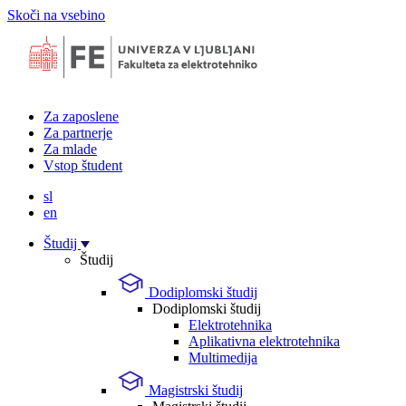
Skoči na vsebino
Za zaposlene
Za partnerje
Za mlade
Vstop študent
sl
en
Študij
Študij
Dodiplomski študij
Dodiplomski študij
Elektrotehnika
Aplikativna elektrotehnika
Multimedija
Magistrski študij