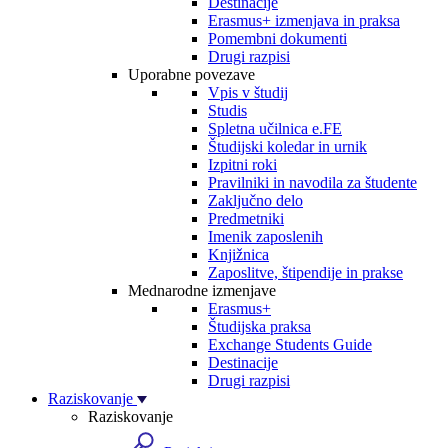
Destinacije
Erasmus+ izmenjava in praksa
Pomembni dokumenti
Drugi razpisi
Uporabne povezave
Vpis v študij
Studis
Spletna učilnica e.FE
Študijski koledar in urnik
Izpitni roki
Pravilniki in navodila za študente
Zaključno delo
Predmetniki
Imenik zaposlenih
Knjižnica
Zaposlitve, štipendije in prakse
Mednarodne izmenjave
Erasmus+
Študijska praksa
Exchange Students Guide
Destinacije
Drugi razpisi
Raziskovanje
Raziskovanje