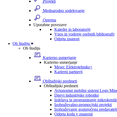
Projekti
Mednarodno sodelovanje
Oprema
Uporabne povezave
Katedre in laboratoriji
Vnos in vodenje osebnih bibliografij
Odprta znanost
Ob študiju
Ob študiju
Karierno usmerjanje
Karierno usmerjanje
Mesec Elektrotehnike+
Karierni partnerji
Obštudijski predmeti
Obštudijski predmeti
Avtonomni mobilni sistemi Lego Min
Dnevi industrijske robotike
Izdelava in programiranje mikrokrmil
Izobraževalno-promocijski projekti
Izobraževanje gostujočega predavatel
Odprta koda v znanosti