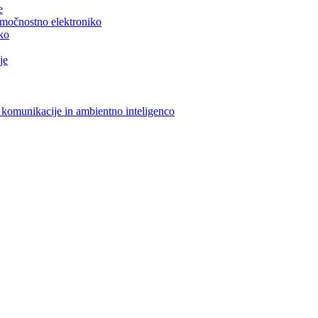
e
n močnostno elektroniko
iko
je
 komunikacije in ambientno inteligenco