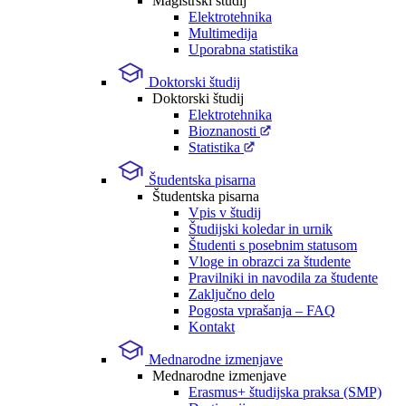
Magistrski študij
Elektrotehnika
Multimedija
Uporabna statistika
Doktorski študij
Doktorski študij
Elektrotehnika
Bioznanosti
Statistika
Študentska pisarna
Študentska pisarna
Vpis v študij
Študijski koledar in urnik
Študenti s posebnim statusom
Vloge in obrazci za študente
Pravilniki in navodila za študente
Zaključno delo
Pogosta vprašanja – FAQ
Kontakt
Mednarodne izmenjave
Mednarodne izmenjave
Erasmus+ študijska praksa (SMP)