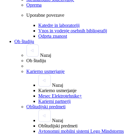
Oprema
Uporabne povezave
Katedre in laboratoriji
Vnos in vodenje osebnih bibliografij
Odprta znanost
Ob študiju
Nazaj
Ob študiju
Karierno usmerjanje
Nazaj
Karierno usmerjanje
Mesec Elektrotehnike+
Karierni partnerji
Obštudijski predmeti
Nazaj
Obštudijski predmeti
Avtonomni mobilni sistemi Lego Mindstorms