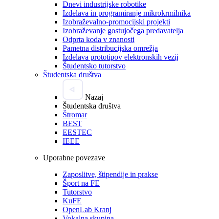
Dnevi industrijske robotike
Izdelava in programiranje mikrokrmilnika
Izobraževalno-promocijski projekti
Izobraževanje gostujočega predavatelja
Odprta koda v znanosti
Pametna distribucijska omrežja
Izdelava prototipov elektronskih vezij
Študentsko tutorstvo
Študentska društva
Nazaj
Študentska društva
Štromar
BEST
EESTEC
IEEE
Uporabne povezave
Zaposlitve, štipendije in prakse
Šport na FE
Tutorstvo
KuFE
OpenLab Kranj
Vokalna skupina