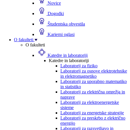
Novice
Dogodki
Študentska obvestila
Karierni oglasi
O fakulteti
O fakulteti
Katedre in laboratoriji
Katedre in laboratoriji
Laboratorij za fiziko
Laboratorij za osnove elektrotehnike
in elektromagnetiko
Laboratorij za uporabno matematiko
in statistiko
Laboratorij za električna omrežja in
naprave
Laboratorij za elektroenergetske
sisteme
Laboratorij za energetske strategije
Laboratorij za preskrbo z električno
energijo
Laboratorij za razsvetljavo in