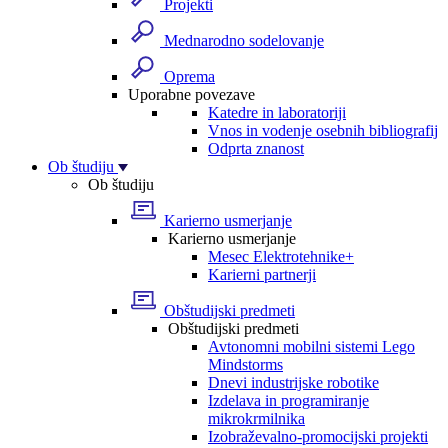
Projekti
Mednarodno sodelovanje
Oprema
Uporabne povezave
Katedre in laboratoriji
Vnos in vodenje osebnih bibliografij
Odprta znanost
Ob študiju
Ob študiju
Karierno usmerjanje
Karierno usmerjanje
Mesec Elektrotehnike+
Karierni partnerji
Obštudijski predmeti
Obštudijski predmeti
Avtonomni mobilni sistemi Lego
Mindstorms
Dnevi industrijske robotike
Izdelava in programiranje
mikrokrmilnika
Izobraževalno-promocijski projekti