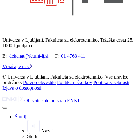
Univerza v Ljubljani, Fakulteta za elektrotehniko, Tržaška cesta 25,
1000 Ljubljana
E:
dekanat@fe.uni-lj.si
T:
01 4768 411
Vprašajte nas
© Univerza v Ljubljani, Fakulteta za elektrotehniko. Vse pravice
pridržane.
Pravno obvestilo
Politika piškotkov
Politika zasebnosti
Izjava o dostopnosti
Obiščite spletno stran ENKI
Študij
Nazaj
Študij