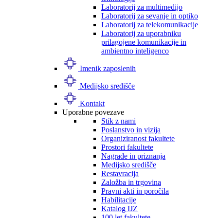
Laboratorij za multimedijo
Laboratorij za sevanje in optiko
Laboratorij za telekomunikacije
Laboratorij za uporabniku
prilagojene komunikacije in
ambientno inteligenco
Imenik zaposlenih
Medijsko središče
Kontakt
Uporabne povezave
Stik z nami
Poslanstvo in vizija
Organiziranost fakultete
Prostori fakultete
Nagrade in priznanja
Medijsko središče
Restavracija
Založba in trgovina
Pravni akti in poročila
Habilitacije
Katalog IJZ
100 let fakultete