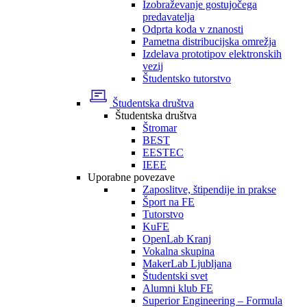
Izobraževanje gostujočega
predavatelja
Odprta koda v znanosti
Pametna distribucijska omrežja
Izdelava prototipov elektronskih
vezij
Študentsko tutorstvo
Študentska društva
Študentska društva
Štromar
BEST
EESTEC
IEEE
Uporabne povezave
Zaposlitve, štipendije in prakse
Šport na FE
Tutorstvo
KuFE
OpenLab Kranj
Vokalna skupina
MakerLab Ljubljana
Študentski svet
Alumni klub FE
Superior Engineering – Formula