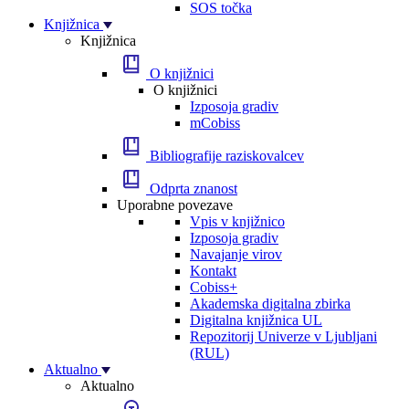
SOS točka
Knjižnica
Knjižnica
O knjižnici
O knjižnici
Izposoja gradiv
mCobiss
Bibliografije raziskovalcev
Odprta znanost
Uporabne povezave
Vpis v knjižnico
Izposoja gradiv
Navajanje virov
Kontakt
Cobiss+
Akademska digitalna zbirka
Digitalna knjižnica UL
Repozitorij Univerze v Ljubljani
(RUL)
Aktualno
Aktualno