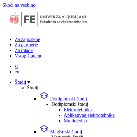
Skoči na vsebino
Za zaposlene
Za partnerje
Za mlade
Vstop študent
sl
en
Študij
Študij
Dodiplomski študij
Dodiplomski študij
Elektrotehnika
Aplikativna elektrotehnika
Multimedija
Magistrski študij