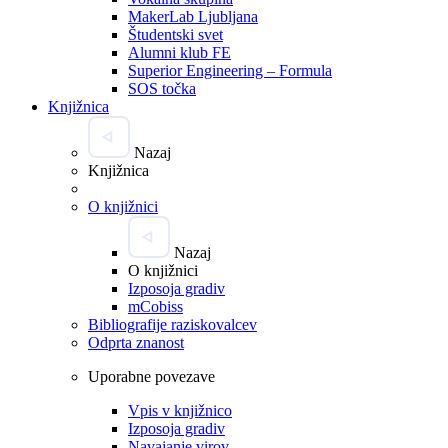
MakerLab Ljubljana
Študentski svet
Alumni klub FE
Superior Engineering – Formula
SOS točka
Knjižnica
Nazaj
Knjižnica
O knjižnici
Nazaj
O knjižnici
Izposoja gradiv
mCobiss
Bibliografije raziskovalcev
Odprta znanost
Uporabne povezave
Vpis v knjižnico
Izposoja gradiv
Navajanje virov