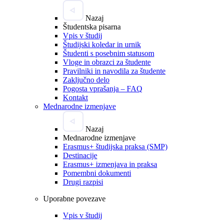
Nazaj
Študentska pisarna
Vpis v študij
Študijski koledar in urnik
Študenti s posebnim statusom
Vloge in obrazci za študente
Pravilniki in navodila za študente
Zaključno delo
Pogosta vprašanja – FAQ
Kontakt
Mednarodne izmenjave
Nazaj
Mednarodne izmenjave
Erasmus+ študijska praksa (SMP)
Destinacije
Erasmus+ izmenjava in praksa
Pomembni dokumenti
Drugi razpisi
Uporabne povezave
Vpis v študij