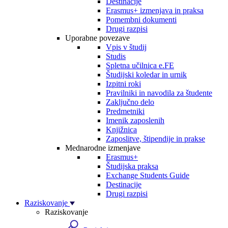
Destinacije
Erasmus+ izmenjava in praksa
Pomembni dokumenti
Drugi razpisi
Uporabne povezave
Vpis v študij
Studis
Spletna učilnica e.FE
Študijski koledar in urnik
Izpitni roki
Pravilniki in navodila za študente
Zaključno delo
Predmetniki
Imenik zaposlenih
Knjižnica
Zaposlitve, štipendije in prakse
Mednarodne izmenjave
Erasmus+
Študijska praksa
Exchange Students Guide
Destinacije
Drugi razpisi
Raziskovanje
Raziskovanje