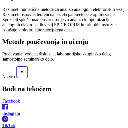
Razumeti numerične metode za analizo analognih elektronskih vezij.
Razumeti osnovna teoretična načela parameterske optimizacije.
Spoznati splošnonamensko orodje za analizo in optimizacijo
analognih elektronskih vezij SPICE OPUS in pridobiti ustrezne
izkušnje v okviru laboratorijskega dela.
Metode poučevanja in učenja
Predavanja, vodena diskusija, laboratorijsko skupinsko delo,
samostojno seminarsko delo.
Na vrh
Bodi na
tekočem
Facebook
Instagram
TikTok