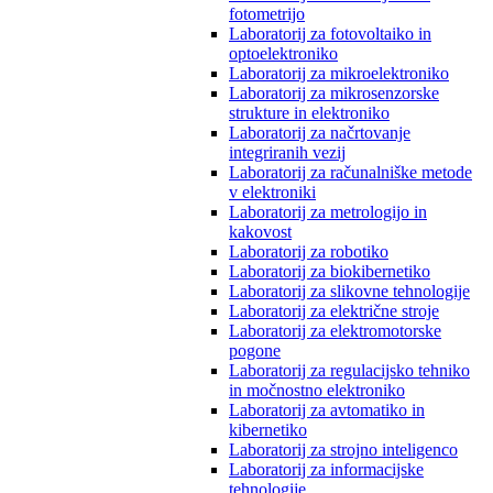
fotometrijo
Laboratorij za fotovoltaiko in
optoelektroniko
Laboratorij za mikroelektroniko
Laboratorij za mikrosenzorske
strukture in elektroniko
Laboratorij za načrtovanje
integriranih vezij
Laboratorij za računalniške metode
v elektroniki
Laboratorij za metrologijo in
kakovost
Laboratorij za robotiko
Laboratorij za biokibernetiko
Laboratorij za slikovne tehnologije
Laboratorij za električne stroje
Laboratorij za elektromotorske
pogone
Laboratorij za regulacijsko tehniko
in močnostno elektroniko
Laboratorij za avtomatiko in
kibernetiko
Laboratorij za strojno inteligenco
Laboratorij za informacijske
tehnologije