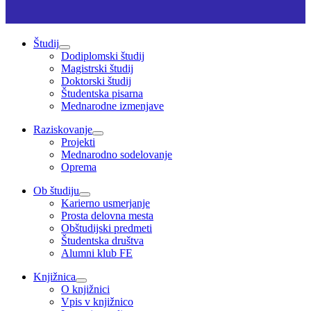
Študij
Dodiplomski študij
Magistrski študij
Doktorski študij
Študentska pisarna
Mednarodne izmenjave
Raziskovanje
Projekti
Mednarodno sodelovanje
Oprema
Ob študiju
Karierno usmerjanje
Prosta delovna mesta
Obštudijski predmeti
Študentska društva
Alumni klub FE
Knjižnica
O knjižnici
Vpis v knjižnico