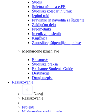
Studis
Spletna učilnica e.FE
Študijski koledar in urnik
Izpitni roki
Pravilniki in navodila za študente
Zaključno delo
Predmetniki
Imenik zaposlenih
Knjižnica
Zaposlitve, štipendije in prakse
Mednarodne izmenjave
Erasmus+
Študijska praksa
Exchange Students Guide
Destinacije
Drugi razpisi
Raziskovanje
Nazaj
Raziskovanje
Projekti
Mednarodno sodelovanje