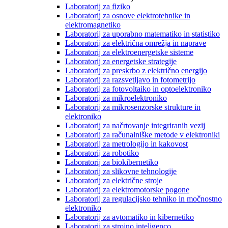
Laboratorij za fiziko
Laboratorij za osnove elektrotehnike in
elektromagnetiko
Laboratorij za uporabno matematiko in statistiko
Laboratorij za električna omrežja in naprave
Laboratorij za elektroenergetske sisteme
Laboratorij za energetske strategije
Laboratorij za preskrbo z električno energijo
Laboratorij za razsvetljavo in fotometrijo
Laboratorij za fotovoltaiko in optoelektroniko
Laboratorij za mikroelektroniko
Laboratorij za mikrosenzorske strukture in
elektroniko
Laboratorij za načrtovanje integriranih vezij
Laboratorij za računalniške metode v elektroniki
Laboratorij za metrologijo in kakovost
Laboratorij za robotiko
Laboratorij za biokibernetiko
Laboratorij za slikovne tehnologije
Laboratorij za električne stroje
Laboratorij za elektromotorske pogone
Laboratorij za regulacijsko tehniko in močnostno
elektroniko
Laboratorij za avtomatiko in kibernetiko
Laboratorij za strojno inteligenco