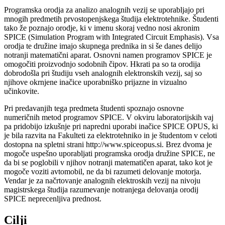
Programska orodja za analizo analognih vezij se uporabljajo pri
mnogih predmetih prvostopenjskega študija elektrotehnike. Študenti
tako že poznajo orodje, ki v imenu skoraj vedno nosi akronim
SPICE (Simulation Program with Integrated Circuit Emphasis). Vsa
orodja te družine imajo skupnega prednika in si še danes delijo
notranji matematični aparat. Osnovni namen programov SPICE je
omogočiti proizvodnjo sodobnih čipov. Hkrati pa so ta orodija
dobrodošla pri študiju vseh analognih elektronskih vezij, saj so
njihove okrnjene inačice uporabniško prijazne in vizualno
učinkovite.
Pri predavanjih tega predmeta študenti spoznajo osnovne
numeričnih metod programov SPICE. V okviru laboratorijskih vaj
pa pridobijo izkušnje pri napredni uporabi inačice SPICE OPUS, ki
je bila razvita na Fakulteti za elektrotehniko in je študentom v celoti
dostopna na spletni strani http://www.spiceopus.si. Brez dvoma je
mogoče uspešno uporabljati programska orodja družine SPICE, ne
da bi se poglobili v njihov notranji matematičen aparat, tako kot je
mogoče voziti avtomobil, ne da bi razumeti delovanje motorja.
Vendar je za načrtovanje analognih elektroskih vezij na nivoju
magistrskega študija razumevanje notranjega delovanja orodij
SPICE neprecenljiva prednost.
Cilji