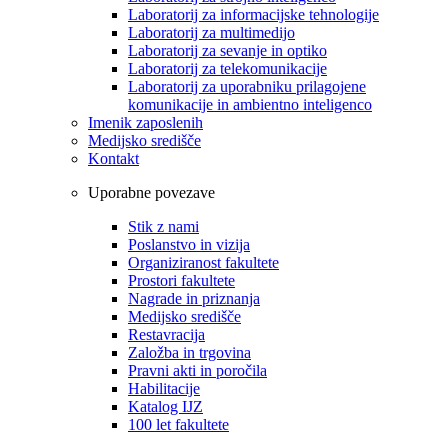
Laboratorij za informacijske tehnologije
Laboratorij za multimedijo
Laboratorij za sevanje in optiko
Laboratorij za telekomunikacije
Laboratorij za uporabniku prilagojene
komunikacije in ambientno inteligenco
Imenik zaposlenih
Medijsko središče
Kontakt
Uporabne povezave
Stik z nami
Poslanstvo in vizija
Organiziranost fakultete
Prostori fakultete
Nagrade in priznanja
Medijsko središče
Restavracija
Založba in trgovina
Pravni akti in poročila
Habilitacije
Katalog IJZ
100 let fakultete