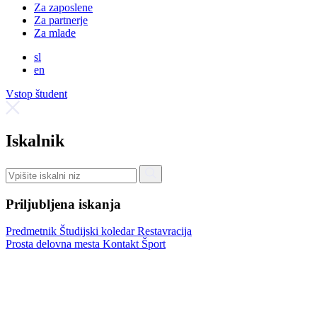
Za zaposlene
Za partnerje
Za mlade
sl
en
Vstop študent
Iskalnik
Priljubljena iskanja
Predmetnik
Študijski koledar
Restavracija
Prosta delovna mesta
Kontakt
Šport