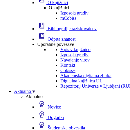
O knjižnici
O knjižnici
Izposoja gradiv
mCobiss
Bibliografije raziskovalcev
Odprta znanost
Uporabne povezave
Vpis v knjižnico
Izposoja gradiv
Navajanje virov
Kontakt
Cobiss+
Akademska digitalna zbirka
Digitalna knjižnica UL
Repozitorij Univerze v Ljubljani (RU
Aktualno
Aktualno
Novice
Dogodki
Študentska obvestila