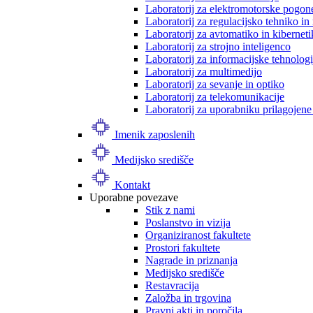
Laboratorij za elektromotorske pogon
Laboratorij za regulacijsko tehniko i
Laboratorij za avtomatiko in kibernet
Laboratorij za strojno inteligenco
Laboratorij za informacijske tehnologi
Laboratorij za multimedijo
Laboratorij za sevanje in optiko
Laboratorij za telekomunikacije
Laboratorij za uporabniku prilagojene
Imenik zaposlenih
Medijsko središče
Kontakt
Uporabne povezave
Stik z nami
Poslanstvo in vizija
Organiziranost fakultete
Prostori fakultete
Nagrade in priznanja
Medijsko središče
Restavracija
Založba in trgovina
Pravni akti in poročila