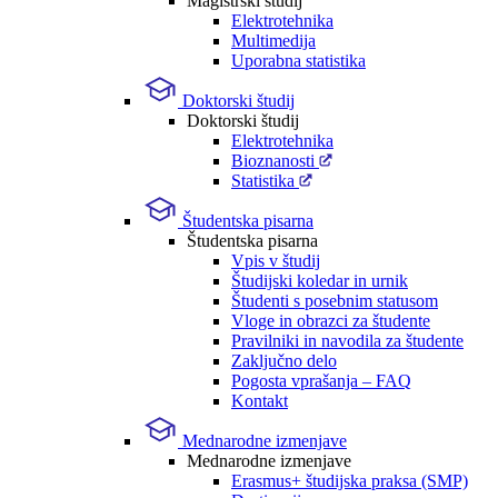
Magistrski študij
Elektrotehnika
Multimedija
Uporabna statistika
Doktorski študij
Doktorski študij
Elektrotehnika
Bioznanosti
Statistika
Študentska pisarna
Študentska pisarna
Vpis v študij
Študijski koledar in urnik
Študenti s posebnim statusom
Vloge in obrazci za študente
Pravilniki in navodila za študente
Zaključno delo
Pogosta vprašanja – FAQ
Kontakt
Mednarodne izmenjave
Mednarodne izmenjave
Erasmus+ študijska praksa (SMP)