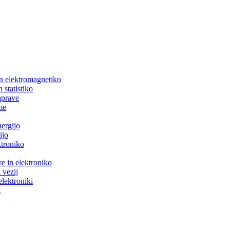
in elektromagnetiko
 statistiko
aprave
me
nergijo
ijo
ktroniko
e in elektroniko
 vezij
elektroniki
t