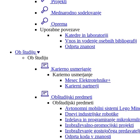
Projekti
Mednarodno sodelovanje
Oprema
Uporabne povezave
Katedre in laboratoriji
Vnos in vodenje osebnih bibliografij
Odprta znanost
Ob študiju
Ob študiju
Karierno usmerjanje
Karierno usmerjanje
Mesec Elektrotehnike+
Karierni partnerji
Obštudijski predmeti
Obštudijski predmeti
Avtonomni mobilni sistemi Lego Min
Dnevi industrijske robotike
Izdelava in programiranje mikrokrmil
Izobraževalno-promocijski projekti
Izobraževanje gostujočega predavatel
Odprta koda v znanosti