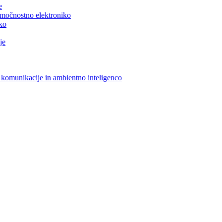
e
n močnostno elektroniko
iko
je
 komunikacije in ambientno inteligenco