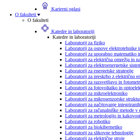
Karierni oglasi
O fakulteti
O fakulteti
Katedre in laboratoriji
Katedre in laboratoriji
Laboratorij za fiziko
Laboratorij za osnove elektrotehnike 
Laboratorij za uporabno matematiko in
Laboratorij za električna omrežja in n
Laboratorij za elektroenergetske siste
Laboratorij za energetske strategije
Laboratorij za preskrbo z električno e
Laboratorij za razsvetljavo in fotometr
Laboratorij za fotovoltaiko in optoele
Laboratorij za mikroelektroniko
Laboratorij za mikrosenzorske struktur
Laboratorij za načrtovanje integriranih
Laboratorij za računalniške metode v 
Laboratorij za metrologijo in kakovos
Laboratorij za robotiko
Laboratorij za biokibernetiko
Laboratorij za slikovne tehnologije
Laboratorij za električne stroje