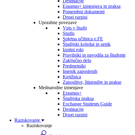
Destinacije
Erasmus+ izmenjava in praksa
Pomembni dokumenti
Drugi razpisi
Uporabne povezave
Vpis v študij
Studis
Spletna učilnica e.FE
Študijski koledar in urnik
Izpitni roki
Pravilniki in navodila za študente
Zaključno delo
Predmetniki
Imenik zaposlenih
Knjižnica
Zaposlitve, štipendije in prakse
Mednarodne izmenjave
Erasmus+
Študijska praksa
Exchange Students Guide
Destinacije
Drugi razpisi
Raziskovanje
Raziskovanje