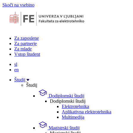
Skoči na vsebino
Za zaposlene
Za partnerje
Za mlade
Vstop študent
sl
en
Študij
Študij
Dodiplomski študij
Dodiplomski študij
Elektrotehnika
Aplikativna elektrotehnika
Multimedija
Magistrski študij