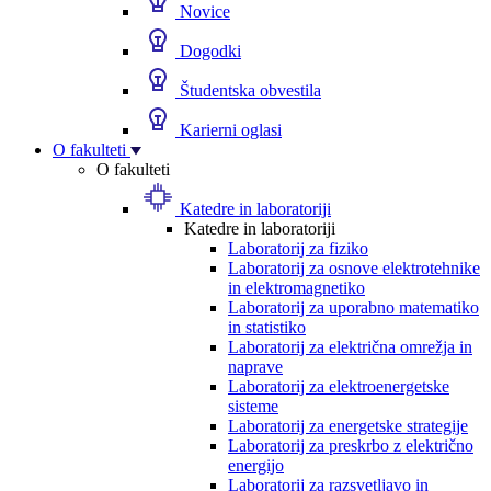
Novice
Dogodki
Študentska obvestila
Karierni oglasi
O fakulteti
O fakulteti
Katedre in laboratoriji
Katedre in laboratoriji
Laboratorij za fiziko
Laboratorij za osnove elektrotehnike
in elektromagnetiko
Laboratorij za uporabno matematiko
in statistiko
Laboratorij za električna omrežja in
naprave
Laboratorij za elektroenergetske
sisteme
Laboratorij za energetske strategije
Laboratorij za preskrbo z električno
energijo
Laboratorij za razsvetljavo in