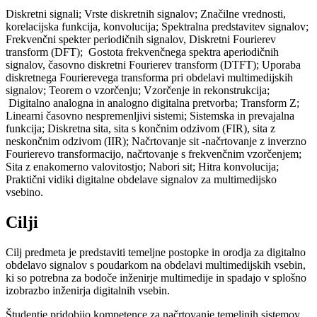
Diskretni signali; Vrste diskretnih signalov; Značilne vrednosti,
korelacijska funkcija, konvolucija; Spektralna predstavitev signalov;
Frekvenčni spekter periodičnih signalov, Diskretni Fourierev
transform (DFT); Gostota frekvenčnega spektra aperiodičnih
signalov, časovno diskretni Fourierev transform (DTFT); Uporaba
diskretnega Fourierevega transforma pri obdelavi multimedijskih
signalov; Teorem o vzorčenju; Vzorčenje in rekonstrukcija;
Digitalno analogna in analogno digitalna pretvorba; Transform Z;
Linearni časovno nespremenljivi sistemi; Sistemska in prevajalna
funkcija; Diskretna sita, sita s končnim odzivom (FIR), sita z
neskončnim odzivom (IIR); Načrtovanje sit -načrtovanje z inverzno
Fourierevo transformacijo, načrtovanje s frekvenčnim vzorčenjem;
Sita z enakomerno valovitostjo; Nabori sit; Hitra konvolucija;
Praktični vidiki digitalne obdelave signalov za multimedijsko
vsebino.
Cilji
Cilj predmeta je predstaviti temeljne postopke in orodja za digitalno
obdelavo signalov s poudarkom na obdelavi multimedijskih vsebin,
ki so potrebna za bodoče inženirje multimedije in spadajo v splošno
izobrazbo inženirja digitalnih vsebin.
Študentje pridobijo kompetence za načrtovanje temeljnih sistemov