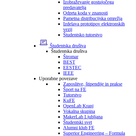
Izobraževanje gostujočega
predavatelja
Odprta koda v znanosti
Pametna distribucijska omrežja
Izdelava prototipov elektronskih
vezij
Študentsko tutorstvo
Študentska društva
Študentska društva
Štromar
BEST
EESTEC
IEEE
Uporabne povezave
Zaposlitve, štipendije in prakse
Šport na FE
Tutorstvo
KuFE
OpenLab Kranj
Vokalna skupina
MakerLab Ljubljana
Študentski svet
Alumni klub FE
Superior Engineering – Formula