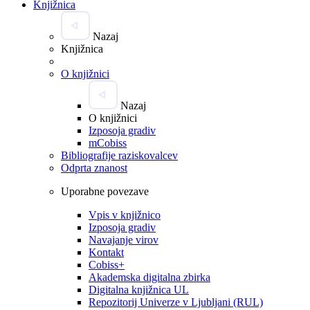
Knjižnica
Nazaj
Knjižnica
O knjižnici
Nazaj
O knjižnici
Izposoja gradiv
mCobiss
Bibliografije raziskovalcev
Odprta znanost
Uporabne povezave
Vpis v knjižnico
Izposoja gradiv
Navajanje virov
Kontakt
Cobiss+
Akademska digitalna zbirka
Digitalna knjižnica UL
Repozitorij Univerze v Ljubljani (RUL)