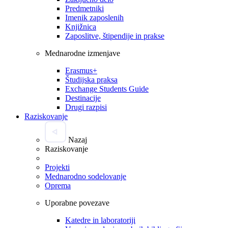
Predmetniki
Imenik zaposlenih
Knjižnica
Zaposlitve, štipendije in prakse
Mednarodne izmenjave
Erasmus+
Študijska praksa
Exchange Students Guide
Destinacije
Drugi razpisi
Raziskovanje
Nazaj
Raziskovanje
Projekti
Mednarodno sodelovanje
Oprema
Uporabne povezave
Katedre in laboratoriji