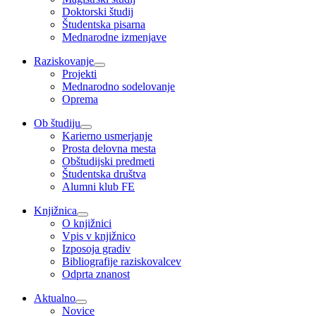
Doktorski študij
Študentska pisarna
Mednarodne izmenjave
Raziskovanje
Projekti
Mednarodno sodelovanje
Oprema
Ob študiju
Karierno usmerjanje
Prosta delovna mesta
Obštudijski predmeti
Študentska društva
Alumni klub FE
Knjižnica
O knjižnici
Vpis v knjižnico
Izposoja gradiv
Bibliografije raziskovalcev
Odprta znanost
Aktualno
Novice