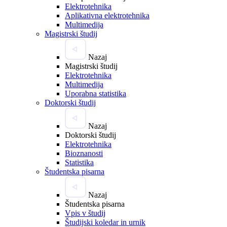
Elektrotehnika
Aplikativna elektrotehnika
Multimedija
Magistrski študij
Nazaj
Magistrski študij
Elektrotehnika
Multimedija
Uporabna statistika
Doktorski študij
Nazaj
Doktorski študij
Elektrotehnika
Bioznanosti
Statistika
Študentska pisarna
Nazaj
Študentska pisarna
Vpis v študij
Študijski koledar in urnik