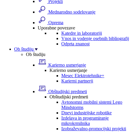
Projekti
Mednarodno sodelovanje
Oprema
Uporabne povezave
Katedre in laboratoriji
Vnos in vodenje osebnih bibliografij
Odprta znanost
Ob študiju
Ob študiju
Karierno usmerjanje
Karierno usmerjanje
Mesec Elektrotehnike+
Karierni partnerji
Obštudijski predmeti
Obštudijski predmeti
Avtonomni mobilni sistemi Lego
Mindstorms
Dnevi industrijske robotike
Izdelava in programiranje
mikrokrmilnika
Izobraževalno-promocijski projekti