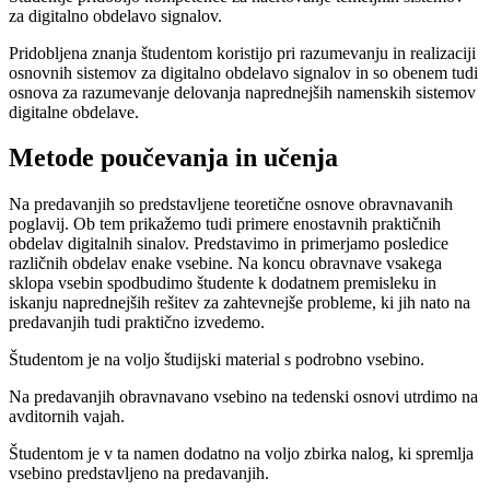
za digitalno obdelavo signalov.
Pridobljena znanja študentom koristijo pri razumevanju in realizaciji
osnovnih sistemov za digitalno obdelavo signalov in so obenem tudi
osnova za razumevanje delovanja naprednejših namenskih sistemov
digitalne obdelave.
Metode poučevanja in učenja
Na predavanjih so predstavljene teoretične osnove obravnavanih
poglavij. Ob tem prikažemo tudi primere enostavnih praktičnih
obdelav digitalnih sinalov. Predstavimo in primerjamo posledice
različnih obdelav enake vsebine. Na koncu obravnave vsakega
sklopa vsebin spodbudimo študente k dodatnem premisleku in
iskanju naprednejših rešitev za zahtevnejše probleme, ki jih nato na
predavanjih tudi praktično izvedemo.
Študentom je na voljo študijski material s podrobno vsebino.
Na predavanjih obravnavano vsebino na tedenski osnovi utrdimo na
avditornih vajah.
Študentom je v ta namen dodatno na voljo zbirka nalog, ki spremlja
vsebino predstavljeno na predavanjih.