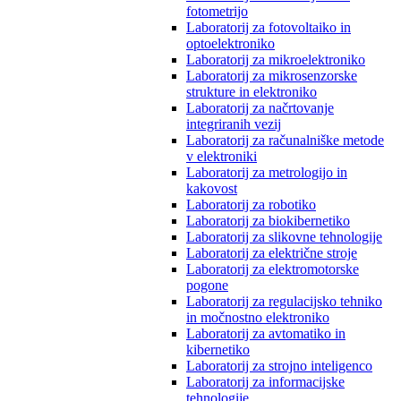
fotometrijo
Laboratorij za fotovoltaiko in
optoelektroniko
Laboratorij za mikroelektroniko
Laboratorij za mikrosenzorske
strukture in elektroniko
Laboratorij za načrtovanje
integriranih vezij
Laboratorij za računalniške metode
v elektroniki
Laboratorij za metrologijo in
kakovost
Laboratorij za robotiko
Laboratorij za biokibernetiko
Laboratorij za slikovne tehnologije
Laboratorij za električne stroje
Laboratorij za elektromotorske
pogone
Laboratorij za regulacijsko tehniko
in močnostno elektroniko
Laboratorij za avtomatiko in
kibernetiko
Laboratorij za strojno inteligenco
Laboratorij za informacijske
tehnologije