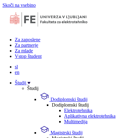
Skoči na vsebino
Za zaposlene
Za partnerje
Za mlade
Vstop študent
sl
en
Študij
Študij
Dodiplomski študij
Dodiplomski študij
Elektrotehnika
Aplikativna elektrotehnika
Multimedija
Magistrski študij