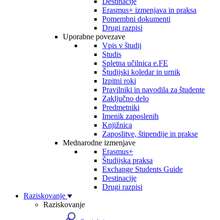
Destinacije
Erasmus+ izmenjava in praksa
Pomembni dokumenti
Drugi razpisi
Uporabne povezave
Vpis v študij
Studis
Spletna učilnica e.FE
Študijski koledar in urnik
Izpitni roki
Pravilniki in navodila za študente
Zaključno delo
Predmetniki
Imenik zaposlenih
Knjižnica
Zaposlitve, štipendije in prakse
Mednarodne izmenjave
Erasmus+
Študijska praksa
Exchange Students Guide
Destinacije
Drugi razpisi
Raziskovanje
Raziskovanje