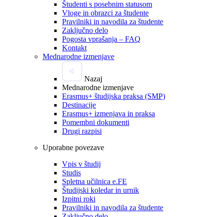
Študenti s posebnim statusom
Vloge in obrazci za študente
Pravilniki in navodila za študente
Zaključno delo
Pogosta vprašanja – FAQ
Kontakt
Mednarodne izmenjave
Nazaj
Mednarodne izmenjave
Erasmus+ študijska praksa (SMP)
Destinacije
Erasmus+ izmenjava in praksa
Pomembni dokumenti
Drugi razpisi
Uporabne povezave
Vpis v študij
Studis
Spletna učilnica e.FE
Študijski koledar in urnik
Izpitni roki
Pravilniki in navodila za študente
Zaključno delo