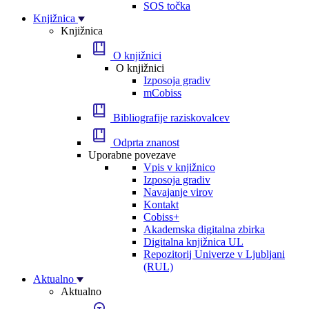
SOS točka
Knjižnica
Knjižnica
O knjižnici
O knjižnici
Izposoja gradiv
mCobiss
Bibliografije raziskovalcev
Odprta znanost
Uporabne povezave
Vpis v knjižnico
Izposoja gradiv
Navajanje virov
Kontakt
Cobiss+
Akademska digitalna zbirka
Digitalna knjižnica UL
Repozitorij Univerze v Ljubljani
(RUL)
Aktualno
Aktualno