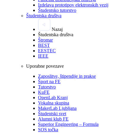
Izdelava prototipov elektronskih vezij
Študentsko tutorstvo
Študentska društva
Nazaj
Študentska društva
Štromar
BEST
EESTEC
IEEE
Uporabne povezave
Zaposlitve, štipendije in prakse
Šport na FE
Tutorstvo
KuFE
OpenLab Kranj
Vokalna skupina
MakerLab Ljubljana
Študentski svet
Alumni klub FE
Superior Engineering – Formula
SOS točka