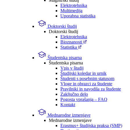
Magistrski študij
Elektrotehnika
Multimedija
Uporabna statistika
Doktorski študij
Doktorski študij
Elektrotehnika
Bioznanosti
Statistika
Študentska pisarna
Študentska pisarna
Vpis v študij
Študijski koledar in urnik
Študenti s posebnim statusom
Vloge in obrazci za študente
Pravilniki in navodila za študente
Zaključno delo
Pogosta vprašanja – FAQ
Kontakt
Mednarodne izmenjave
Mednarodne izmenjave
Erasmus+ študijska praksa (SMP)