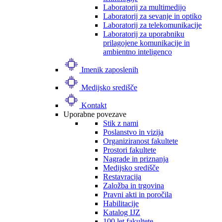
Laboratorij za multimedijo
Laboratorij za sevanje in optiko
Laboratorij za telekomunikacije
Laboratorij za uporabniku
prilagojene komunikacije in
ambientno inteligenco
Imenik zaposlenih
Medijsko središče
Kontakt
Uporabne povezave
Stik z nami
Poslanstvo in vizija
Organiziranost fakultete
Prostori fakultete
Nagrade in priznanja
Medijsko središče
Restavracija
Založba in trgovina
Pravni akti in poročila
Habilitacije
Katalog IJZ
100 let fakultete