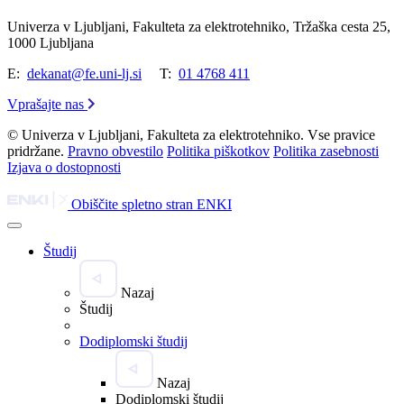
Univerza v Ljubljani, Fakulteta za elektrotehniko, Tržaška cesta 25,
1000 Ljubljana
E:
dekanat@fe.uni-lj.si
T:
01 4768 411
Vprašajte nas
© Univerza v Ljubljani, Fakulteta za elektrotehniko. Vse pravice
pridržane.
Pravno obvestilo
Politika piškotkov
Politika zasebnosti
Izjava o dostopnosti
Obiščite spletno stran ENKI
Študij
Nazaj
Študij
Dodiplomski študij
Nazaj
Dodiplomski študij