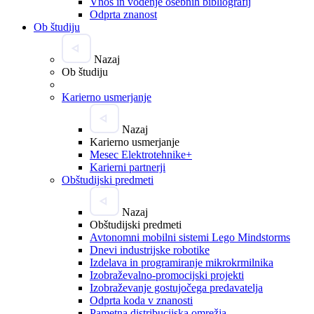
Vnos in vodenje osebnih bibliografij
Odprta znanost
Ob študiju
Nazaj
Ob študiju
Karierno usmerjanje
Nazaj
Karierno usmerjanje
Mesec Elektrotehnike+
Karierni partnerji
Obštudijski predmeti
Nazaj
Obštudijski predmeti
Avtonomni mobilni sistemi Lego Mindstorms
Dnevi industrijske robotike
Izdelava in programiranje mikrokrmilnika
Izobraževalno-promocijski projekti
Izobraževanje gostujočega predavatelja
Odprta koda v znanosti
Pametna distribucijska omrežja