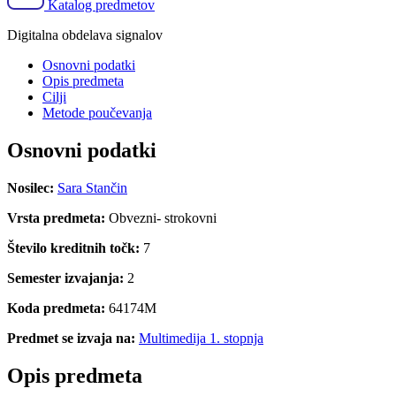
Katalog predmetov
Digitalna obdelava signalov
Osnovni podatki
Opis predmeta
Cilji
Metode poučevanja
Osnovni podatki
Nosilec:
Sara Stančin
Vrsta predmeta:
Obvezni- strokovni
Število kreditnih točk:
7
Semester izvajanja:
2
Koda predmeta:
64174M
Predmet se izvaja na:
Multimedija 1. stopnja
Opis predmeta