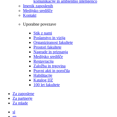
komunikacije in ambientno inteligenco
Imenik zaposlenih
Medijsko središče
Kontakt
Uporabne povezave
Stik z nami
Poslanstvo in vizija
Organiziranost fakultete
Prostori fakultete
Nagrade in priznanja
Medijsko središče
Restavracija
Založba in trgovina
Pravni akti in poročila
Habilitacije
Katalog IJZ
100 let fakultete
Za zaposlene
Za partnerje
Za mlade
sl
en