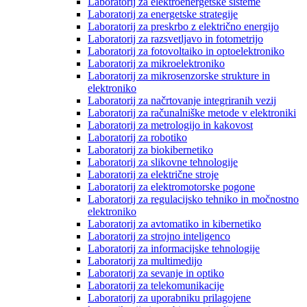
Laboratorij za elektroenergetske sisteme
Laboratorij za energetske strategije
Laboratorij za preskrbo z električno energijo
Laboratorij za razsvetljavo in fotometrijo
Laboratorij za fotovoltaiko in optoelektroniko
Laboratorij za mikroelektroniko
Laboratorij za mikrosenzorske strukture in
elektroniko
Laboratorij za načrtovanje integriranih vezij
Laboratorij za računalniške metode v elektroniki
Laboratorij za metrologijo in kakovost
Laboratorij za robotiko
Laboratorij za biokibernetiko
Laboratorij za slikovne tehnologije
Laboratorij za električne stroje
Laboratorij za elektromotorske pogone
Laboratorij za regulacijsko tehniko in močnostno
elektroniko
Laboratorij za avtomatiko in kibernetiko
Laboratorij za strojno inteligenco
Laboratorij za informacijske tehnologije
Laboratorij za multimedijo
Laboratorij za sevanje in optiko
Laboratorij za telekomunikacije
Laboratorij za uporabniku prilagojene