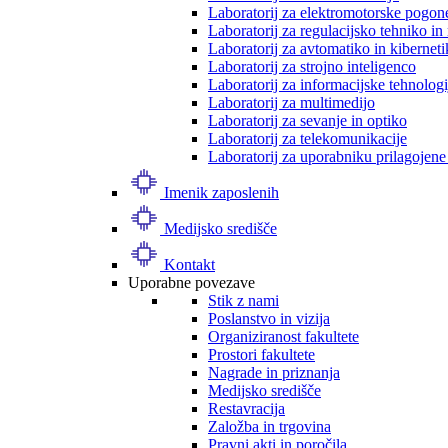
Laboratorij za elektromotorske pogon
Laboratorij za regulacijsko tehniko i
Laboratorij za avtomatiko in kibernet
Laboratorij za strojno inteligenco
Laboratorij za informacijske tehnologi
Laboratorij za multimedijo
Laboratorij za sevanje in optiko
Laboratorij za telekomunikacije
Laboratorij za uporabniku prilagojene
Imenik zaposlenih
Medijsko središče
Kontakt
Uporabne povezave
Stik z nami
Poslanstvo in vizija
Organiziranost fakultete
Prostori fakultete
Nagrade in priznanja
Medijsko središče
Restavracija
Založba in trgovina
Pravni akti in poročila