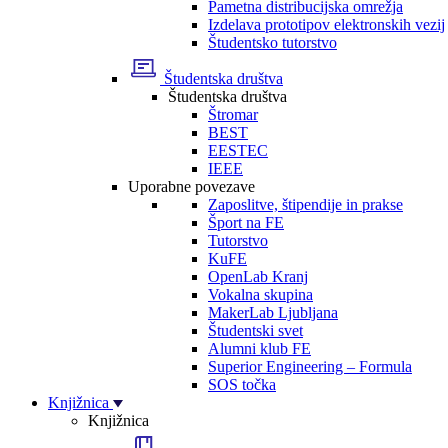
Pametna distribucijska omrežja
Izdelava prototipov elektronskih vezij
Študentsko tutorstvo
Študentska društva
Študentska društva
Štromar
BEST
EESTEC
IEEE
Uporabne povezave
Zaposlitve, štipendije in prakse
Šport na FE
Tutorstvo
KuFE
OpenLab Kranj
Vokalna skupina
MakerLab Ljubljana
Študentski svet
Alumni klub FE
Superior Engineering – Formula
SOS točka
Knjižnica
Knjižnica