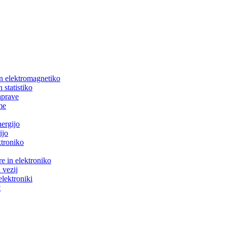
in elektromagnetiko
 statistiko
aprave
me
nergijo
ijo
ktroniko
e in elektroniko
 vezij
elektroniki
t