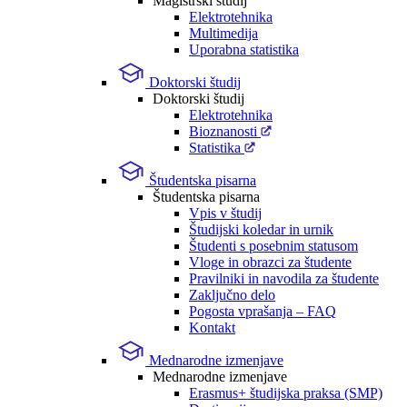
Magistrski študij
Elektrotehnika
Multimedija
Uporabna statistika
Doktorski študij
Doktorski študij
Elektrotehnika
Bioznanosti
Statistika
Študentska pisarna
Študentska pisarna
Vpis v študij
Študijski koledar in urnik
Študenti s posebnim statusom
Vloge in obrazci za študente
Pravilniki in navodila za študente
Zaključno delo
Pogosta vprašanja – FAQ
Kontakt
Mednarodne izmenjave
Mednarodne izmenjave
Erasmus+ študijska praksa (SMP)