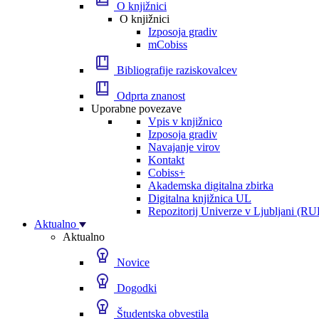
O knjižnici
O knjižnici
Izposoja gradiv
mCobiss
Bibliografije raziskovalcev
Odprta znanost
Uporabne povezave
Vpis v knjižnico
Izposoja gradiv
Navajanje virov
Kontakt
Cobiss+
Akademska digitalna zbirka
Digitalna knjižnica UL
Repozitorij Univerze v Ljubljani (RU
Aktualno
Aktualno
Novice
Dogodki
Študentska obvestila