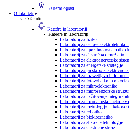
Karierni oglasi
O fakulteti
O fakulteti
Katedre in laboratoriji
Katedre in laboratoriji
Laboratorij za fiziko
Laboratorij za osnove elektrotehnike 
Laboratorij za uporabno matematiko in
Laboratorij za električna omrežja in n
Laboratorij za elektroenergetske siste
Laboratorij za energetske strategije
Laboratorij za preskrbo z električno e
Laboratorij za razsvetljavo in fotometr
Laboratorij za fotovoltaiko in optoele
Laboratorij za mikroelektroniko
Laboratorij za mikrosenzorske struktur
Laboratorij za načrtovanje integriranih
Laboratorij za računalniške metode v 
Laboratorij za metrologijo in kakovos
Laboratorij za robotiko
Laboratorij za biokibernetiko
Laboratorij za slikovne tehnologije
Laboratorij za električne stroje