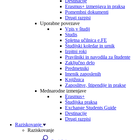
Destinacije
Erasmus+ izmenjava in praksa
Pomembni dokumenti
Drugi razpisi
Uporabne povezave
Vpis v študij
Studis
Spletna učilnica e.FE
Študijski koledar in urnik
Izpitni roki
Pravilniki in navodila za študente
Zaključno delo
Predmetniki
Imenik zaposlenih
Knjižnica
Zaposlitve, štipendije in prakse
Mednarodne izmenjave
Erasmus+
Študijska praksa
Exchange Students Guide
Destinacije
Drugi razpisi
Raziskovanje
Raziskovanje