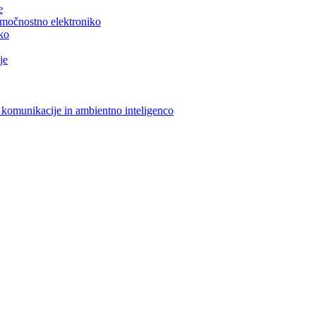
e
n močnostno elektroniko
iko
je
 komunikacije in ambientno inteligenco