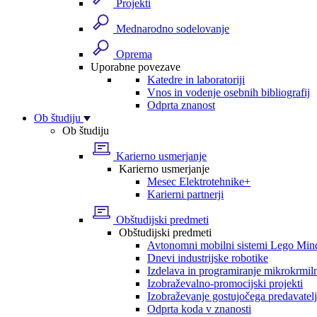
Projekti
Mednarodno sodelovanje
Oprema
Uporabne povezave
Katedre in laboratoriji
Vnos in vodenje osebnih bibliografij
Odprta znanost
Ob študiju
Ob študiju
Karierno usmerjanje
Karierno usmerjanje
Mesec Elektrotehnike+
Karierni partnerji
Obštudijski predmeti
Obštudijski predmeti
Avtonomni mobilni sistemi Lego Min
Dnevi industrijske robotike
Izdelava in programiranje mikrokrmil
Izobraževalno-promocijski projekti
Izobraževanje gostujočega predavatel
Odprta koda v znanosti