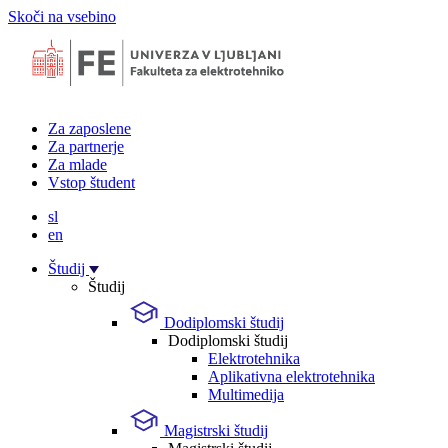
Skoči na vsebino
Za zaposlene
Za partnerje
Za mlade
Vstop študent
sl
en
Študij
Študij
Dodiplomski študij
Dodiplomski študij
Elektrotehnika
Aplikativna elektrotehnika
Multimedija
Magistrski študij