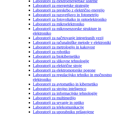
Laboratorij za elektroenergetske sisteme
Laboratorij za energetske strategije
Laboratorij za preskrbo z električno energijo
Laboratorij za razsvetljavo in fotometrijo
Laboratorij za fotovoltaiko in optoelektroniko
Laboratorij za mikroelektroniko
Laboratorij za mikrosenzorske strukture in
elektroniko
Laboratorij za načrtovanje integriranih vezij
Laboratorij za računalniške metode v elektroniki
Laboratorij za metrologijo in kakovost
Laboratorij za robotiko
Laboratorij za biokibernetiko
Laboratorij za slikovne tehnologije
Laboratorij za električne stroje
Laboratorij za elektromotorske pogone
Laboratorij za regulacijsko tehniko in močnostno
elektroniko
Laboratorij za avtomatiko in kibernetiko
Laboratorij za strojno inteligenco
Laboratorij za informacijske tehnologije
Laboratorij za multimedijo
Laboratorij za sevanje in optiko
Laboratorij za telekomunikacije
Laboratorij za uporabniku prilagojene