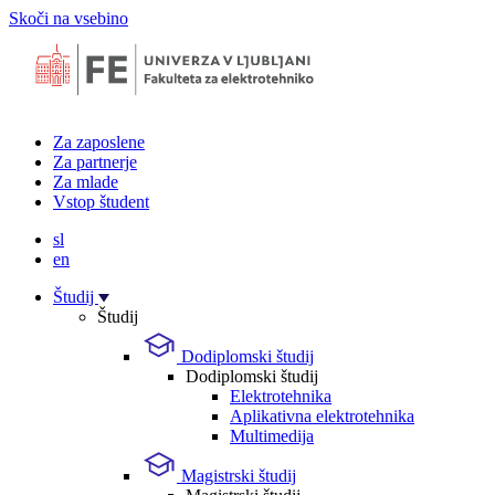
Skoči na vsebino
Za zaposlene
Za partnerje
Za mlade
Vstop študent
sl
en
Študij
Študij
Dodiplomski študij
Dodiplomski študij
Elektrotehnika
Aplikativna elektrotehnika
Multimedija
Magistrski študij