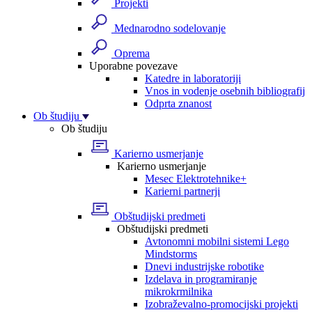
Projekti
Mednarodno sodelovanje
Oprema
Uporabne povezave
Katedre in laboratoriji
Vnos in vodenje osebnih bibliografij
Odprta znanost
Ob študiju
Ob študiju
Karierno usmerjanje
Karierno usmerjanje
Mesec Elektrotehnike+
Karierni partnerji
Obštudijski predmeti
Obštudijski predmeti
Avtonomni mobilni sistemi Lego
Mindstorms
Dnevi industrijske robotike
Izdelava in programiranje
mikrokrmilnika
Izobraževalno-promocijski projekti