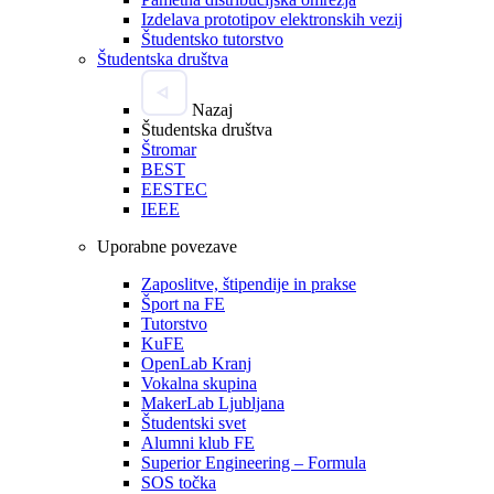
Izdelava prototipov elektronskih vezij
Študentsko tutorstvo
Študentska društva
Nazaj
Študentska društva
Štromar
BEST
EESTEC
IEEE
Uporabne povezave
Zaposlitve, štipendije in prakse
Šport na FE
Tutorstvo
KuFE
OpenLab Kranj
Vokalna skupina
MakerLab Ljubljana
Študentski svet
Alumni klub FE
Superior Engineering – Formula
SOS točka