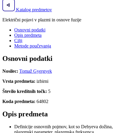
Katalog predmetov
Električni pojavi v plazmi in osnove fuzije
Osnovni podatki
Opis predmeta
Cilji
Metode poučevanja
Osnovni podatki
Nosilec:
Tomaž Gyergyek
Vrsta predmeta:
izbirni
Število kreditnih točk:
5
Koda predmeta:
64802
Opis predmeta
Definicije osnovnih pojmov, kot so Debyeva dožina,
plazemski parameter, plazemska frekvenca.