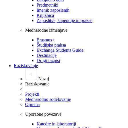
Predmetniki
Imenik zaposlenih
Knjižnica
Zaposlitve, štipendije in prakse
Mednarodne izmenjave
Erasmus+
Študijska praksa
Exchange Students Guide
Destinacije
Drugi razpisi
Raziskovanje
Nazaj
Raziskovanje
Projekti
Mednarodno sodelovanje
Oprema
Uporabne povezave
Katedre in laboratoriji