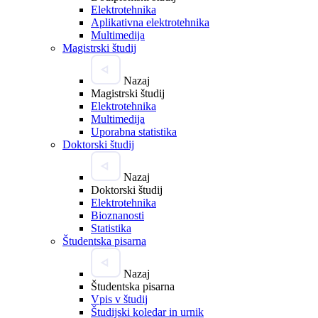
Elektrotehnika
Aplikativna elektrotehnika
Multimedija
Magistrski študij
Nazaj
Magistrski študij
Elektrotehnika
Multimedija
Uporabna statistika
Doktorski študij
Nazaj
Doktorski študij
Elektrotehnika
Bioznanosti
Statistika
Študentska pisarna
Nazaj
Študentska pisarna
Vpis v študij
Študijski koledar in urnik