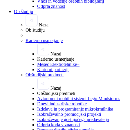
Vnos in vodenje osebnih bibliografij
Odprta znanost
Ob študiju
Nazaj
Ob študiju
Karierno usmerjanje
Nazaj
Karierno usmerjanje
Mesec Elektrotehnike+
Karierni partnerji
Obštudijski predmeti
Nazaj
Obštudijski predmeti
Avtonomni mobilni sistemi Lego Mindstorms
Dnevi industrijske robotike
Izdelava in programiranje mikrokrmilnika
Izobraževalno-promocijski projekti
Izobraževanje gostujočega predavatelja
Odprta koda v znanosti
Pametna distribucijska omrežja