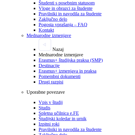
Študenti s posebnim statusom
Vloge in obrazci za študente
Pravilniki in navodila za študente
Zaključno delo
Pogosta vprašanja – FAQ
Kontakt
Mednarodne izmenjave
Nazaj
Mednarodne izmenjave
Erasmus+ študijska praksa (SMP)
Destinacije
Erasmus+ izmenjava in praksa
Pomembni dokumenti
Drugi razpisi
Uporabne povezave
Vpis v študij
Studis
Spletna učilnica e.FE
Študijski koledar in urnik
Izpitni roki
Pravilniki in navodila za študente
Zaključno delo