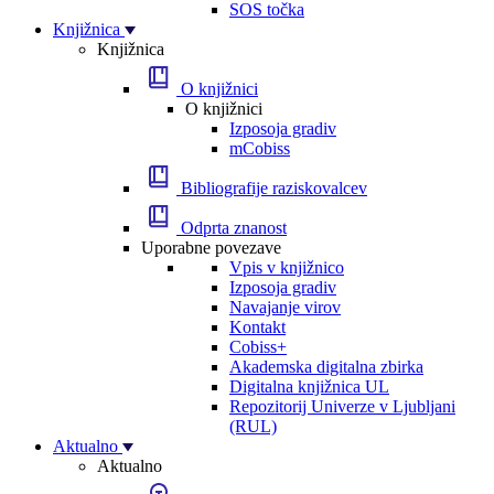
SOS točka
Knjižnica
Knjižnica
O knjižnici
O knjižnici
Izposoja gradiv
mCobiss
Bibliografije raziskovalcev
Odprta znanost
Uporabne povezave
Vpis v knjižnico
Izposoja gradiv
Navajanje virov
Kontakt
Cobiss+
Akademska digitalna zbirka
Digitalna knjižnica UL
Repozitorij Univerze v Ljubljani
(RUL)
Aktualno
Aktualno