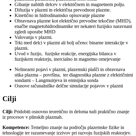
Gibanje nabitih delcev v električnem in magnetnem polju.
Difuzija v plazmi in električna prevodnost plazme.
Kinetično in hidrodinamsko opisovanje plazme
Obravnava plazme kot električno prevodne tekočine (MHD),
enačbe magnetohidrodinamike ter nekateri fuzijsko naravnani
zgledi uporabe MHD
Valovanja v plazmi.
Trki med delci v plazmi ali bolj učeno: binarne interakcije v
plazmi.
Uvod v fuzijo, fuzijske reakcije, energijska bilanca v
fuzijskem reaktorju, inercialno in magnetno omejevanje
Nelinearni pojavi v plazmi, plazemski plašči in obravnava
stika plazma – površina, ter diagnostika plazme z električnimi
sondami – Langmuirjeva in emisijska sonda
Osnove računalniške delčne simulacije pojavov v plazmi
Cilji
Cilji:
Pridobiti osnovno teoretično in deloma tudi praktično znanje
iz procesov v plinskih plazmah.
Kompetence:
Temeljno znanje na področju plazemske fizike in
tehnologije ter razumevanje izzivov pri razvoju fuzijskih reaktorjev.