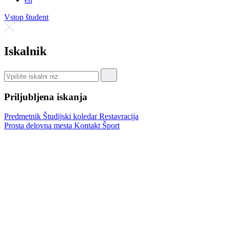
Vstop študent
Iskalnik
Priljubljena iskanja
Predmetnik
Študijski koledar
Restavracija
Prosta delovna mesta
Kontakt
Šport