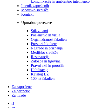
komunikacije in ambientno inteligenco
Imenik zaposlenih
Medijsko središče
Kontakt
Uporabne povezave
Stik z nami
Poslanstvo in vizija
Organiziranost fakultete
Prostori fakultete
Nagrade in priznanja
Medijsko središče
Restavracija
Založba in trgovina
Pravni akti in poročila
Habilitacije
Katalog IJZ
100 let fakultete
Za zaposlene
Za partnerje
Za mlade
sl
en