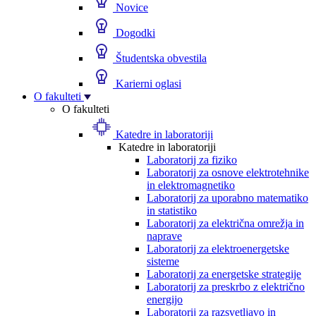
Novice
Dogodki
Študentska obvestila
Karierni oglasi
O fakulteti
O fakulteti
Katedre in laboratoriji
Katedre in laboratoriji
Laboratorij za fiziko
Laboratorij za osnove elektrotehnike
in elektromagnetiko
Laboratorij za uporabno matematiko
in statistiko
Laboratorij za električna omrežja in
naprave
Laboratorij za elektroenergetske
sisteme
Laboratorij za energetske strategije
Laboratorij za preskrbo z električno
energijo
Laboratorij za razsvetljavo in