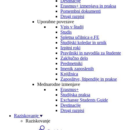
Destinacije
Erasmus+ izmenjava in praksa
Pomembni dokumenti
Drugi razpisi
Uporabne povezave
Vpis v študij
Studis
Spletna učilnica e.FE
Študijski koledar in urnik
Izpitni roki
Pravilniki in navodila za študente
Zaključno delo
Predmetniki
Imenik zaposlenih
Knjižnica
Zaposlitve, štipendije in prakse
Mednarodne izmenjave
Erasmus+
Študijska praksa
Exchange Students Guide
Destinacije
Drugi razpisi
Raziskovanje
Raziskovanje