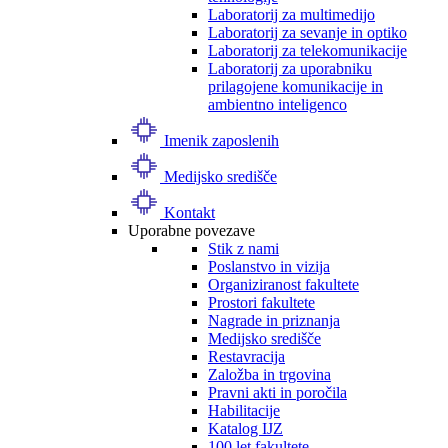
Laboratorij za multimedijo
Laboratorij za sevanje in optiko
Laboratorij za telekomunikacije
Laboratorij za uporabniku
prilagojene komunikacije in
ambientno inteligenco
Imenik zaposlenih
Medijsko središče
Kontakt
Uporabne povezave
Stik z nami
Poslanstvo in vizija
Organiziranost fakultete
Prostori fakultete
Nagrade in priznanja
Medijsko središče
Restavracija
Založba in trgovina
Pravni akti in poročila
Habilitacije
Katalog IJZ
100 let fakultete