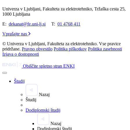
Univerza v Ljubljani, Fakulteta za elektrotehniko, Tržaška cesta 25,
1000 Ljubljana
E:
dekanat@fe.uni-lj.si
T:
01 4768 411
Vprašajte nas
© Univerza v Ljubljani, Fakulteta za elektrotehniko. Vse pravice
pridržane.
Pravno obvestilo
Politika piškotkov
Politika zasebnosti
Izjava o dostopnosti
Obiščite spletno stran ENKI
Študij
Nazaj
Študij
Dodiplomski študij
Nazaj
Dodiplomski študij