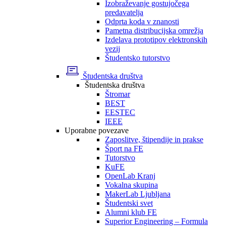
Izobraževanje gostujočega
predavatelja
Odprta koda v znanosti
Pametna distribucijska omrežja
Izdelava prototipov elektronskih
vezij
Študentsko tutorstvo
Študentska društva
Študentska društva
Štromar
BEST
EESTEC
IEEE
Uporabne povezave
Zaposlitve, štipendije in prakse
Šport na FE
Tutorstvo
KuFE
OpenLab Kranj
Vokalna skupina
MakerLab Ljubljana
Študentski svet
Alumni klub FE
Superior Engineering – Formula