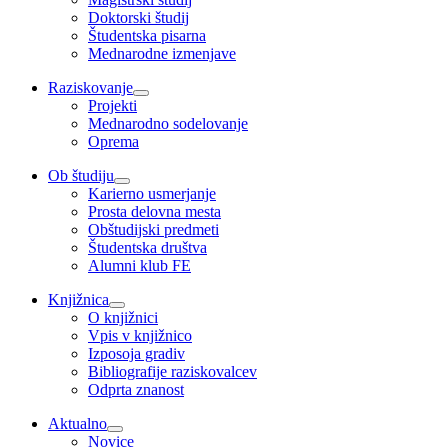
Doktorski študij
Študentska pisarna
Mednarodne izmenjave
Raziskovanje
Projekti
Mednarodno sodelovanje
Oprema
Ob študiju
Karierno usmerjanje
Prosta delovna mesta
Obštudijski predmeti
Študentska društva
Alumni klub FE
Knjižnica
O knjižnici
Vpis v knjižnico
Izposoja gradiv
Bibliografije raziskovalcev
Odprta znanost
Aktualno
Novice