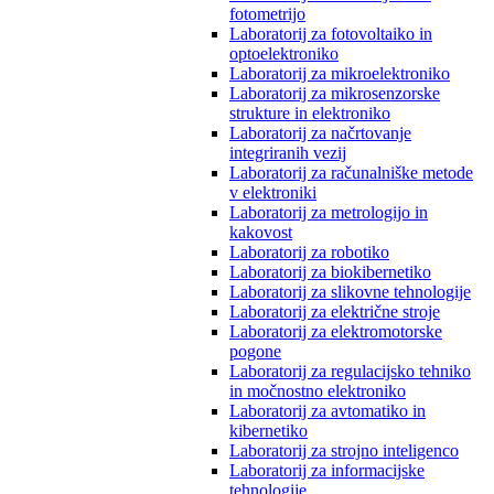
fotometrijo
Laboratorij za fotovoltaiko in
optoelektroniko
Laboratorij za mikroelektroniko
Laboratorij za mikrosenzorske
strukture in elektroniko
Laboratorij za načrtovanje
integriranih vezij
Laboratorij za računalniške metode
v elektroniki
Laboratorij za metrologijo in
kakovost
Laboratorij za robotiko
Laboratorij za biokibernetiko
Laboratorij za slikovne tehnologije
Laboratorij za električne stroje
Laboratorij za elektromotorske
pogone
Laboratorij za regulacijsko tehniko
in močnostno elektroniko
Laboratorij za avtomatiko in
kibernetiko
Laboratorij za strojno inteligenco
Laboratorij za informacijske
tehnologije