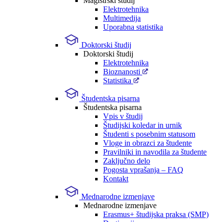
Magistrski študij
Elektrotehnika
Multimedija
Uporabna statistika
Doktorski študij
Doktorski študij
Elektrotehnika
Bioznanosti
Statistika
Študentska pisarna
Študentska pisarna
Vpis v študij
Študijski koledar in urnik
Študenti s posebnim statusom
Vloge in obrazci za študente
Pravilniki in navodila za študente
Zaključno delo
Pogosta vprašanja – FAQ
Kontakt
Mednarodne izmenjave
Mednarodne izmenjave
Erasmus+ študijska praksa (SMP)