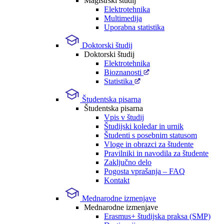
Magistrski študij
Elektrotehnika
Multimedija
Uporabna statistika
Doktorski študij
Doktorski študij
Elektrotehnika
Bioznanosti
Statistika
Študentska pisarna
Študentska pisarna
Vpis v študij
Študijski koledar in urnik
Študenti s posebnim statusom
Vloge in obrazci za študente
Pravilniki in navodila za študente
Zaključno delo
Pogosta vprašanja – FAQ
Kontakt
Mednarodne izmenjave
Mednarodne izmenjave
Erasmus+ študijska praksa (SMP)