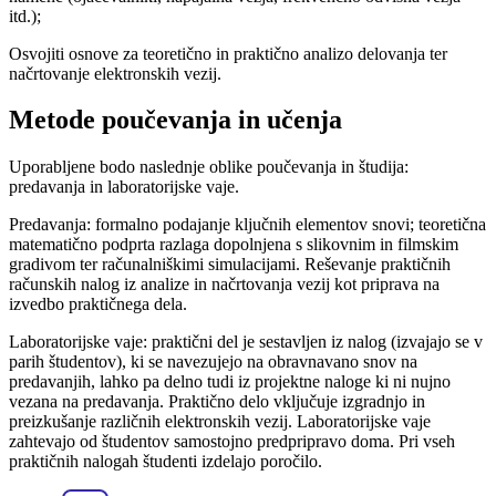
itd.);
Osvojiti osnove za teoretično in praktično analizo delovanja ter
načrtovanje elektronskih vezij.
Metode poučevanja in učenja
Uporabljene bodo naslednje oblike poučevanja in študija:
predavanja in laboratorijske vaje.
Predavanja: formalno podajanje ključnih elementov snovi; teoretična
matematično podprta razlaga dopolnjena s slikovnim in filmskim
gradivom ter računalniškimi simulacijami. Reševanje praktičnih
računskih nalog iz analize in načrtovanja vezij kot priprava na
izvedbo praktičnega dela.
Laboratorijske vaje: praktični del je sestavljen iz nalog (izvajajo se v
parih študentov), ki se navezujejo na obravnavano snov na
predavanjih, lahko pa delno tudi iz projektne naloge ki ni nujno
vezana na predavanja. Praktično delo vključuje izgradnjo in
preizkušanje različnih elektronskih vezij. Laboratorijske vaje
zahtevajo od študentov samostojno predpripravo doma. Pri vseh
praktičnih nalogah študenti izdelajo poročilo.