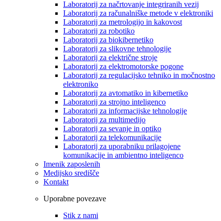
Laboratorij za načrtovanje integriranih vezij
Laboratorij za računalniške metode v elektroniki
Laboratorij za metrologijo in kakovost
Laboratorij za robotiko
Laboratorij za biokibernetiko
Laboratorij za slikovne tehnologije
Laboratorij za električne stroje
Laboratorij za elektromotorske pogone
Laboratorij za regulacijsko tehniko in močnostno
elektroniko
Laboratorij za avtomatiko in kibernetiko
Laboratorij za strojno inteligenco
Laboratorij za informacijske tehnologije
Laboratorij za multimedijo
Laboratorij za sevanje in optiko
Laboratorij za telekomunikacije
Laboratorij za uporabniku prilagojene
komunikacije in ambientno inteligenco
Imenik zaposlenih
Medijsko središče
Kontakt
Uporabne povezave
Stik z nami