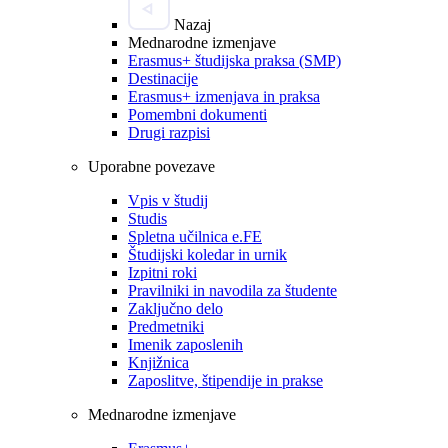
Nazaj
Mednarodne izmenjave
Erasmus+ študijska praksa (SMP)
Destinacije
Erasmus+ izmenjava in praksa
Pomembni dokumenti
Drugi razpisi
Uporabne povezave
Vpis v študij
Studis
Spletna učilnica e.FE
Študijski koledar in urnik
Izpitni roki
Pravilniki in navodila za študente
Zaključno delo
Predmetniki
Imenik zaposlenih
Knjižnica
Zaposlitve, štipendije in prakse
Mednarodne izmenjave