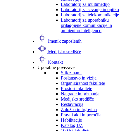
Laboratorij za multimedijo
Laboratorij za sevanje in optiko
Laboratorij za telekomunikacije
Laboratorij za uporabniku
prilagojene komunikacije in
ambientno inteligenco
Imenik zaposlenih
Medijsko središče
Kontakt
Uporabne povezave
Stik z nami
Poslanstvo in vizija
Organiziranost fakultete
Prostori fakultete
Nagrade in priznanja
Medijsko središče
Restavracija
Založba in trgovina
Pravni akti in poročila
Habilitacije
Katalog IJZ
100 let fakultete