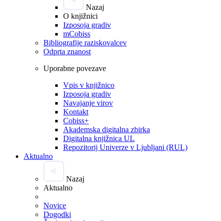
Nazaj
O knjižnici
Izposoja gradiv
mCobiss
Bibliografije raziskovalcev
Odprta znanost
Uporabne povezave
Vpis v knjižnico
Izposoja gradiv
Navajanje virov
Kontakt
Cobiss+
Akademska digitalna zbirka
Digitalna knjižnica UL
Repozitorij Univerze v Ljubljani (RUL)
Aktualno
Nazaj
Aktualno
Novice
Dogodki