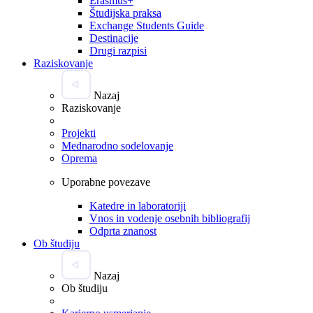
Erasmus+
Študijska praksa
Exchange Students Guide
Destinacije
Drugi razpisi
Raziskovanje
Nazaj
Raziskovanje
Projekti
Mednarodno sodelovanje
Oprema
Uporabne povezave
Katedre in laboratoriji
Vnos in vodenje osebnih bibliografij
Odprta znanost
Ob študiju
Nazaj
Ob študiju