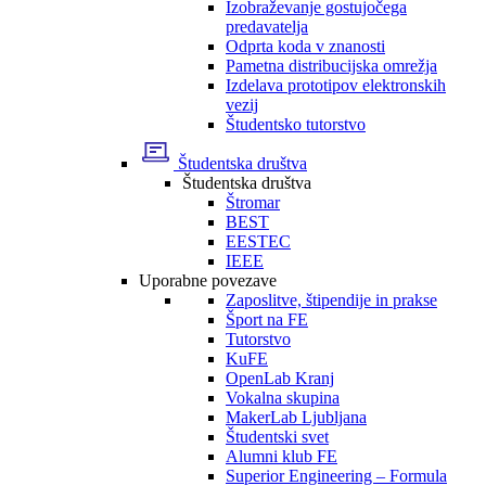
Izobraževanje gostujočega
predavatelja
Odprta koda v znanosti
Pametna distribucijska omrežja
Izdelava prototipov elektronskih
vezij
Študentsko tutorstvo
Študentska društva
Študentska društva
Štromar
BEST
EESTEC
IEEE
Uporabne povezave
Zaposlitve, štipendije in prakse
Šport na FE
Tutorstvo
KuFE
OpenLab Kranj
Vokalna skupina
MakerLab Ljubljana
Študentski svet
Alumni klub FE
Superior Engineering – Formula