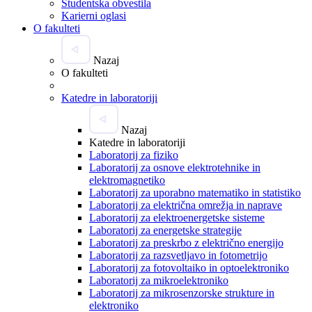
Študentska obvestila
Karierni oglasi
O fakulteti
Nazaj
O fakulteti
Katedre in laboratoriji
Nazaj
Katedre in laboratoriji
Laboratorij za fiziko
Laboratorij za osnove elektrotehnike in
elektromagnetiko
Laboratorij za uporabno matematiko in statistiko
Laboratorij za električna omrežja in naprave
Laboratorij za elektroenergetske sisteme
Laboratorij za energetske strategije
Laboratorij za preskrbo z električno energijo
Laboratorij za razsvetljavo in fotometrijo
Laboratorij za fotovoltaiko in optoelektroniko
Laboratorij za mikroelektroniko
Laboratorij za mikrosenzorske strukture in
elektroniko