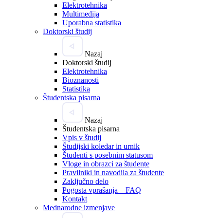
Elektrotehnika
Multimedija
Uporabna statistika
Doktorski študij
Nazaj
Doktorski študij
Elektrotehnika
Bioznanosti
Statistika
Študentska pisarna
Nazaj
Študentska pisarna
Vpis v študij
Študijski koledar in urnik
Študenti s posebnim statusom
Vloge in obrazci za študente
Pravilniki in navodila za študente
Zaključno delo
Pogosta vprašanja – FAQ
Kontakt
Mednarodne izmenjave