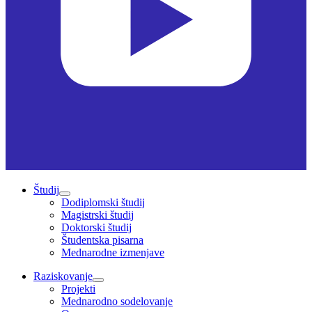
Študij
Dodiplomski študij
Magistrski študij
Doktorski študij
Študentska pisarna
Mednarodne izmenjave
Raziskovanje
Projekti
Mednarodno sodelovanje