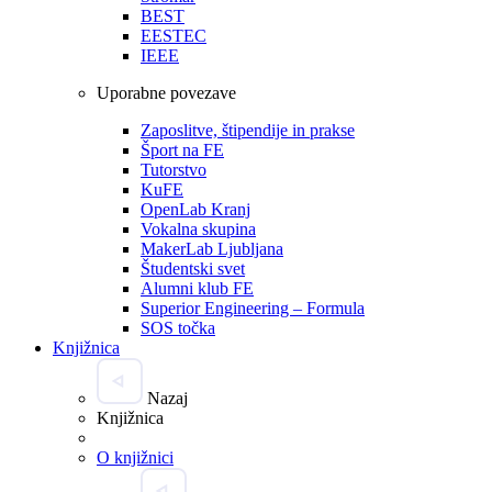
BEST
EESTEC
IEEE
Uporabne povezave
Zaposlitve, štipendije in prakse
Šport na FE
Tutorstvo
KuFE
OpenLab Kranj
Vokalna skupina
MakerLab Ljubljana
Študentski svet
Alumni klub FE
Superior Engineering – Formula
SOS točka
Knjižnica
Nazaj
Knjižnica
O knjižnici