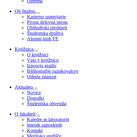
Oprema
Ob študiju
Karierno usmerjanje
Prosta delovna mesta
Obštudijski predmeti
Študentska društva
Alumni klub FE
Knjižnica
O knjižnici
Vpis v knjižnico
Izposoja gradiv
Bibliografije raziskovalcev
Odprta znanost
Aktualno
Novice
Dogodki
Študentska obvestila
O fakulteti
Katedre in laboratoriji
Imenik zaposlenih
Kontakt
Medijsko središče