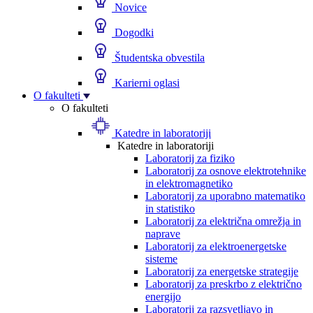
Novice
Dogodki
Študentska obvestila
Karierni oglasi
O fakulteti
O fakulteti
Katedre in laboratoriji
Katedre in laboratoriji
Laboratorij za fiziko
Laboratorij za osnove elektrotehnike
in elektromagnetiko
Laboratorij za uporabno matematiko
in statistiko
Laboratorij za električna omrežja in
naprave
Laboratorij za elektroenergetske
sisteme
Laboratorij za energetske strategije
Laboratorij za preskrbo z električno
energijo
Laboratorij za razsvetljavo in