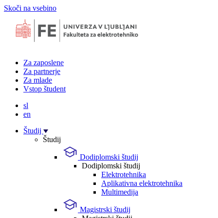
Skoči na vsebino
Za zaposlene
Za partnerje
Za mlade
Vstop študent
sl
en
Študij
Študij
Dodiplomski študij
Dodiplomski študij
Elektrotehnika
Aplikativna elektrotehnika
Multimedija
Magistrski študij