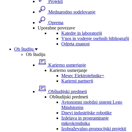
Projekti
Mednarodno sodelovanje
Oprema
Uporabne povezave
Katedre in laboratoriji
Vnos in vodenje osebnih bibliografij
Odprta znanost
Ob študiju
Ob študiju
Karierno usmerjanje
Karierno usmerjanje
Mesec Elektrotehnike+
Karierni partnerji
Obštudijski predmeti
Obštudijski predmeti
Avtonomni mobilni sistemi Lego
Mindstorms
Dnevi industrijske robotike
Izdelava in programiranje
mikrokrmilnika
Izobraževalno-promocijski projekti