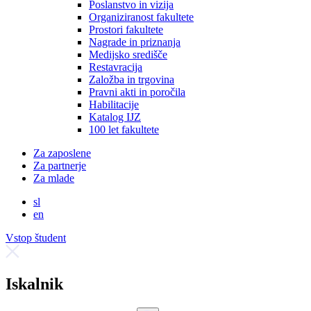
Poslanstvo in vizija
Organiziranost fakultete
Prostori fakultete
Nagrade in priznanja
Medijsko središče
Restavracija
Založba in trgovina
Pravni akti in poročila
Habilitacije
Katalog IJZ
100 let fakultete
Za zaposlene
Za partnerje
Za mlade
sl
en
Vstop študent
Iskalnik