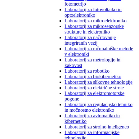
fotometrijo
Laboratorij za fotovoltaiko in
optoelektroniko
Laboratorij za mikroelektroniko
Laboratorij za mikrosenzorske
strukture in elektroniko
Laboratorij za načrtovanje
integriranih vezij
Laboratorij za računalniške metode
v elektroniki
Laboratorij za metrologijo in
kakovost
Laboratorij za robotiko
Laboratorij za biokibernetiko
Laboratorij za slikovne tehnologije
Laboratorij za električne stroje
Laboratorij za elektromotorske
pogone
Laboratorij za regulacijsko tehniko
in močnostno elektroniko
Laboratorij za avtomatiko in
kibernetiko
Laboratorij za strojno inteligenco
Laboratorij za informacijske
tehnologije