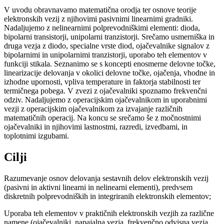
V uvodu obravnavamo matematična orodja ter osnove teorije
elektronskih vezij z njihovimi pasivnimi linearnimi gradniki.
Nadaljujemo z nelinearnimi polprevodniškimi elementi: dioda,
bipolarni transistorji, unipolarni tranzistorji. Srečamo usmerniška in
druga vezja z diodo, specialne vrste diod, ojačevalnike signalov z
bipolarnimi in unipolarnimi tranzistorji, uporabo teh elementov v
funkciji stikala. Seznanimo se s koncepti enosmerne delovne točke,
linearizacije delovanja v okolici delovne točke, ojačenja, vhodne in
izhodne upornosti, vpliva temperature in faktorja stabilnosti ter
termičnega pobega. V zvezi z ojačevalniki spoznamo frekvenčni
odziv. Nadaljujemo z operacijskim ojačevalnikom in uporabnimi
vezji z operacijskim ojačevalnikom za izvajanje različnih
matematičnih operacij. Na koncu se srečamo še z močnostnimi
ojačevalniki in njihovimi lastnostmi, razredi, izvedbami, in
toplotnimi izgubami.
Cilji
Razumevanje osnov delovanja sestavnih delov elektronskih vezij
(pasivni in aktivni linearni in nelinearni elementi), predvsem
diskretnih polprevodniških in integriranih elektronskih elementov;
Uporaba teh elementov v praktičnih elektronskih vezjih za različne
namene (ojačevalniki, napajalna vezja, frekvenčno odvisna vezja