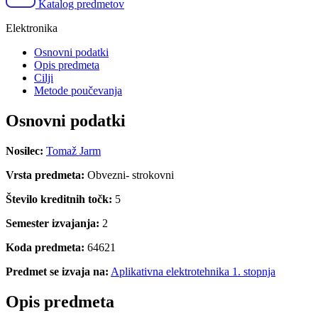
Katalog predmetov
Elektronika
Osnovni podatki
Opis predmeta
Cilji
Metode poučevanja
Osnovni podatki
Nosilec:
Tomaž Jarm
Vrsta predmeta:
Obvezni- strokovni
Število kreditnih točk:
5
Semester izvajanja:
2
Koda predmeta:
64621
Predmet se izvaja na:
Aplikativna elektrotehnika 1. stopnja
Opis predmeta