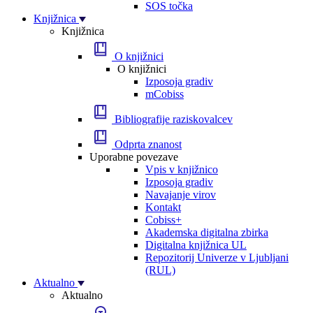
SOS točka
Knjižnica
Knjižnica
O knjižnici
O knjižnici
Izposoja gradiv
mCobiss
Bibliografije raziskovalcev
Odprta znanost
Uporabne povezave
Vpis v knjižnico
Izposoja gradiv
Navajanje virov
Kontakt
Cobiss+
Akademska digitalna zbirka
Digitalna knjižnica UL
Repozitorij Univerze v Ljubljani
(RUL)
Aktualno
Aktualno