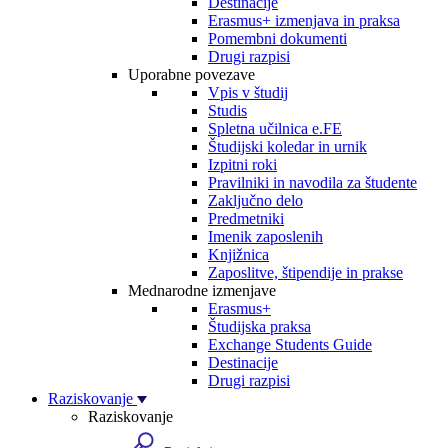
Destinacije
Erasmus+ izmenjava in praksa
Pomembni dokumenti
Drugi razpisi
Uporabne povezave
Vpis v študij
Studis
Spletna učilnica e.FE
Študijski koledar in urnik
Izpitni roki
Pravilniki in navodila za študente
Zaključno delo
Predmetniki
Imenik zaposlenih
Knjižnica
Zaposlitve, štipendije in prakse
Mednarodne izmenjave
Erasmus+
Študijska praksa
Exchange Students Guide
Destinacije
Drugi razpisi
Raziskovanje
Raziskovanje