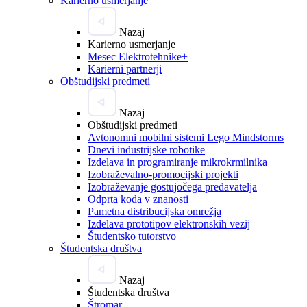
Karierno usmerjanje
Nazaj
Karierno usmerjanje
Mesec Elektrotehnike+
Karierni partnerji
Obštudijski predmeti
Nazaj
Obštudijski predmeti
Avtonomni mobilni sistemi Lego Mindstorms
Dnevi industrijske robotike
Izdelava in programiranje mikrokrmilnika
Izobraževalno-promocijski projekti
Izobraževanje gostujočega predavatelja
Odprta koda v znanosti
Pametna distribucijska omrežja
Izdelava prototipov elektronskih vezij
Študentsko tutorstvo
Študentska društva
Nazaj
Študentska društva
Štromar